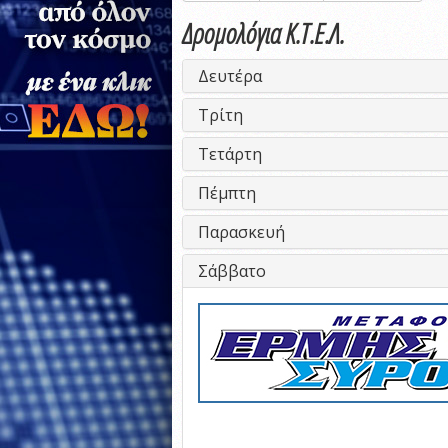
Δρομολόγια Κ.Τ.Ε.Λ.
Δευτέρα
Τρίτη
Τετάρτη
Πέμπτη
Παρασκευή
Σάββατο