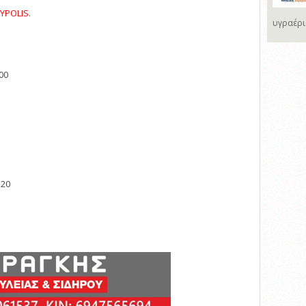
YPOLIS.
υγραέρι
I
00
:20