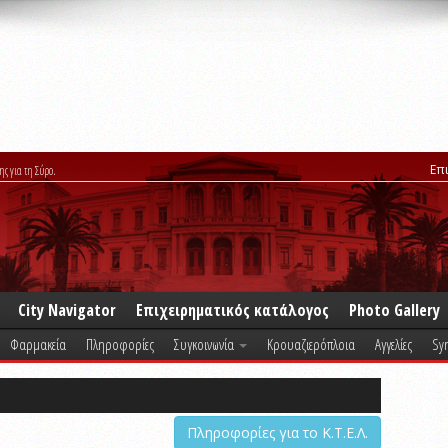
Επ
ης για τη Σύρο.
City Navigator
Επιχειρηματικός κατάλογος
Photo Gallery
Φαρμακεία
Πληροφορίες
Συγκοινωνία
Κρουαζιερόπλοια
Αγγελίες
Syr
Πληροφορίες για το Κ.Τ.Ε.Λ.