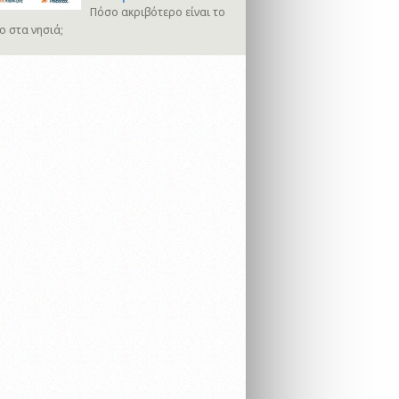
Πόσο ακριβότερο είναι το
ο στα νησιά;