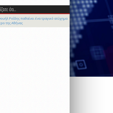
ζατε ότι...
ουήλ Ροΐδης παθαίνει ένα τραγικό ατύχημα
τρο της Αθήνας