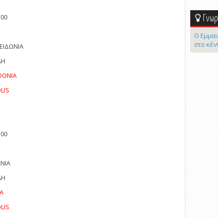
Γνωρί
:00
Ο Εμμαν
στο κέν
ΕΙΔΩΝΙΑ
ΛΗ
DONIA
LIS
:00
ΝΙΑ
ΛΗ
A
LIS