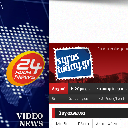
Ο απόλυτος οδηγός ενημέρωσ
Αρχική
Η Σύρος
Επικαιρότητα
Θέατρο
Κινηματογράφος
Εκδηλώσεις/Events
Συγκοινωνία
MiniBus
Πλοία
Αεροπλάνα