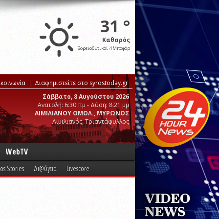
31 °
Καθαρός
Βορειοδυτικοί 4 Μποφόρ
ικοινωνία
Διαφημιστείτε στο syrostoday.gr
Σάββατο, 8 Αυγούστου 2026
Ανατολή: 6:30 πμ - Δύση: 8:21 μμ
ΑΙΜΙΛΙΑΝΟΥ ΟΜΟΛ., ΜΥΡΩΝΟΣ
Αιμιλιανός, Τριαντάφυλλος
WebTV
os Stories
Δι@ύγεια
Livescore