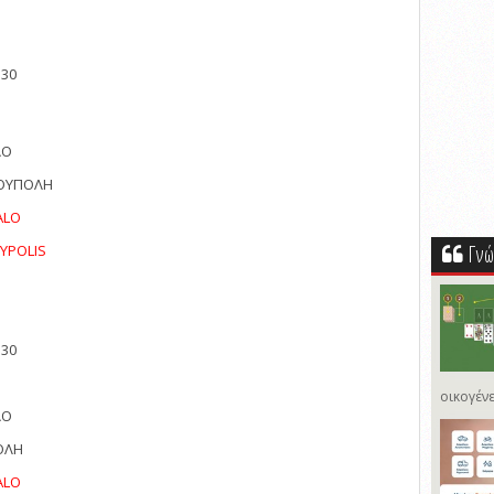
:30
ΛΟ
ΜΟΥΠΟΛΗ
ALO
Γνώ
OYPOLIS
:30
οικογένε
ΛΟ
ΟΛΗ
ALO