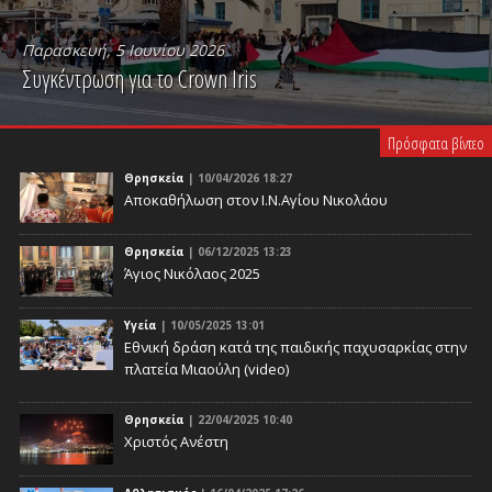
Παρασκευή, 5 Ιουνίου 2026
Συγκέντρωση για το Crown Iris
PLAY VIDEO
Πρόσφατα βίντεο
Θρησκεία
| 10/04/2026 18:27
Αποκαθήλωση στον Ι.Ν.Αγίου Νικολάου
Θρησκεία
| 06/12/2025 13:23
Άγιος Νικόλαος 2025
Υγεία
| 10/05/2025 13:01
Eθνική δράση κατά της παιδικής παχυσαρκίας στην
πλατεία Μιαούλη (video)
Θρησκεία
| 22/04/2025 10:40
Χριστός Ανέστη