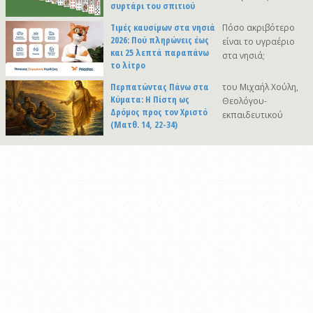
συρτάρι του σπιτιού
Τιμές καυσίμων στα νησιά
Πόσο ακριβότερο
2026: Πού πληρώνεις έως
είναι το υγραέριο
και 25 λεπτά παραπάνω
στα νησιά;
το λίτρο
Περπατώντας Πάνω στα
του Μιχαήλ Χούλη,
Κύματα: Η Πίστη ως
Θεολόγου-
Δρόμος προς τον Χριστό
εκπαιδευτικού
(Ματθ. 14, 22-34)