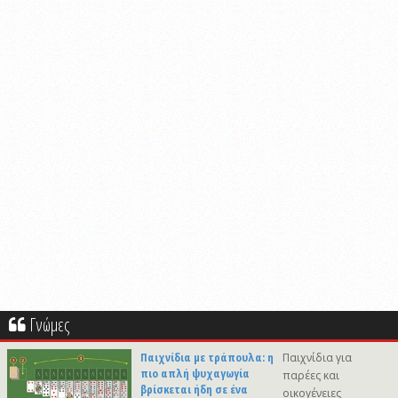
Γνώμες
Παιχνίδια με τράπουλα: η
Παιχνίδια για
πιο απλή ψυχαγωγία
παρέες και
βρίσκεται ήδη σε ένα
οικογένειες