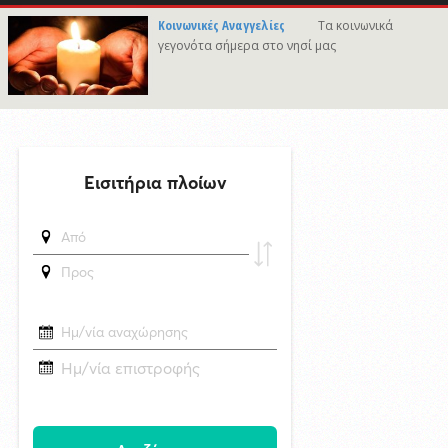
29/4/2026 18:53
Κοινωνικές Αναγγελίες
Τα κοινωνικά
Ακραία κλιμάκωση στο Ουκρανικό: Ανελέητοι βομβαρδισμοί - Μεγάλες
γεγονότα σήμερα στο νησί μας
στήλες καπνού σε ρωσικά διυλιστήρια - Δείτε βίντεο
δημοσιεύθηκε 11 ώρες πριν
«Έργο πνοής 45,44 εκατ. ευρώ για το Αεροδρόμιο Πάρου – Η
νησιωτικότητα στο επίκεντρο των εθνικών αναπτυξιακών
προτεραιοτήτων»
5/8/2026 11:35
Πρώτη προσέγγιση του υπερπολυτελούς EXPLORA II στη Σύρο με
θετικές προοπτικές για το 2027
δημοσιεύθηκε 12 ώρες πριν
Στο Εθνικό Πρόγραμμα Ανάπτυξης η αναβάθμιση του Αεροδρομίου
Πάρου