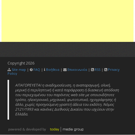
Copyright
2026
Site map
|
FAQ
|
Βοήθεια
|
Επικοινωνία
|
RSS
|
Privacy
Policy
ΑΠΑΓΟΡΕΥΕΤΑΙ η αναδημοσίευση, η αναπαραγωγή, ολική,
μερική ή περιληπτική ή κατά παράφραση ή διασκευή απόδοση
του περιεχομένου του παρόντος web site με οποιονδήποτε
τρόπο, ηλεκτρονικό, μηχανικό, φωτοτυπικό, ηχογράφησης ή
άλλο, χωρίς προηγούμενη γραπτή άδεια του εκδότη. Νόμος
2121/1993 και κανόνες Διεθνούς Δικαίου που ισχύουν στην
Ελλάδα.