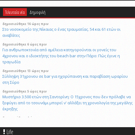
Τελευταία νέα
Δημοφιλή
δημοσιεύθηκε 16 ώρες πριν
Στο νοσοκομείο της Νίκαιας ο ένας τραυματίας. 54 και 61 ετών οι
αναβάτες
δημοσιεύθηκε 6 ώρες πριν
Για ανθρωποκτονία από αμέλεια κατηγορούνται οι γονείς του
4χρονου και ο ιδιοκτήτης του beach bar στην Πάρο: Πώς έγινε η
τραγωδία
δημοσιεύθηκε 13 ώρες πριν
Σύλληψη 31χρονου σε bar για ηχορύπανση και παραβίαση ωραρίου
στη Σύρο
δημοσιεύθηκε 5 ώρες πριν
Μυστήριο 3.500 ετών στη Σαντορίνη: Ο 15χρονος που δεν πρόλαβε να
ξεφύγει από το τσουνάμι μπορεί ν' αλλάξει τη χρονολογία της μεγάλης
έκρηξης
δημοσιεύθηκε 4 ώρες πριν
Πώς το επαγγελματικό video αλλάζει την προβολή επιχειρήσεων και
προορισμών
Life