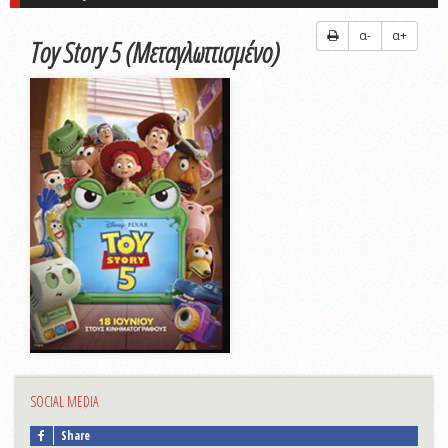
α-
α+
Toy Story 5 (Μεταγλωττισμένο)
SOCIAL MEDIA
Share