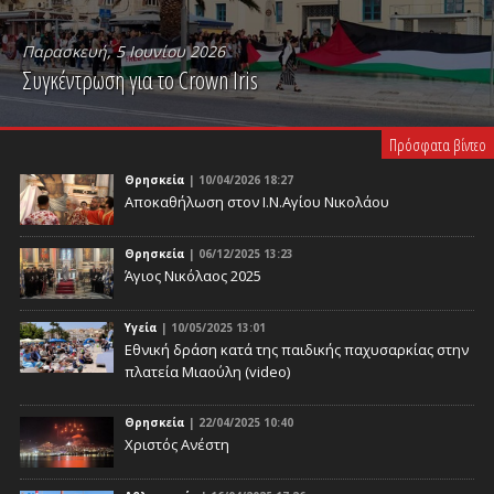
Παρασκευή, 5 Ιουνίου 2026
Συγκέντρωση για το Crown Iris
PLAY VIDEO
Πρόσφατα βίντεο
Θρησκεία
| 10/04/2026 18:27
Αποκαθήλωση στον Ι.Ν.Αγίου Νικολάου
Θρησκεία
| 06/12/2025 13:23
Άγιος Νικόλαος 2025
Υγεία
| 10/05/2025 13:01
Eθνική δράση κατά της παιδικής παχυσαρκίας στην
πλατεία Μιαούλη (video)
Θρησκεία
| 22/04/2025 10:40
Χριστός Ανέστη