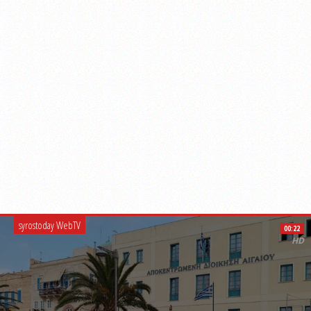
syrostoday WebTV
00:22
HD