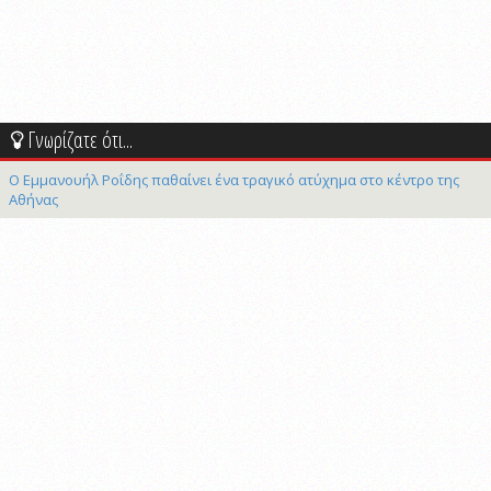
Γνωρίζατε ότι...
Ο Εμμανουήλ Ροΐδης παθαίνει ένα τραγικό ατύχημα στο κέντρο της
Αθήνας