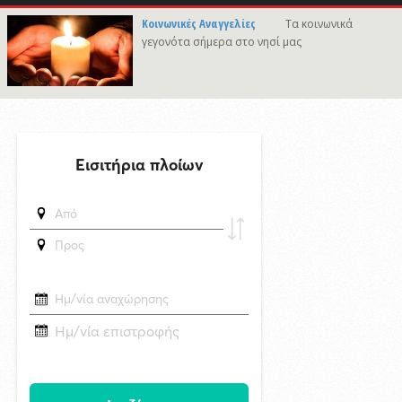
7/8/2026 21:46
Κοινωνικές Αναγγελίες
Τα κοινωνικά
Γιώργος Νταλάρας «Ρεμπέτικο»: Μια μεγάλη μουσική βραδιά στο
γεγονότα σήμερα στο νησί μας
πλαίσιο του Φεστιβάλ Ρεμπέτικου Σύρου
7/8/2026 09:50
Προσωρινές διακοπές υδροδότησης σε περιοχές της Σύρου
δημοσιεύθηκε 16 ώρες πριν
Το «σκουλήκι του διαβόλου» που ζει 1,3 χιλιόμετρα κάτω από τη Γη και
αλλάζει όσα γνωρίζαμε για τη ζωή: «Οι άνθρωποι δεν κυβερνάμε τον
κόσμο»
δημοσιεύθηκε 16 ώρες πριν
Επανεκλογή του Αθ. Κουσαθανά - Μέγα στη θέση του Προέδρου του
Λιμενικού Ταμείου Μυκόνου
6/8/2026 22:03
Καλλιτέχνες από τη Σύρο, την Ελβετία και την Ιαπωνία συναντιούνται
στην Άνω Σύρο