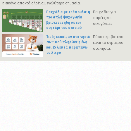
η εικόνα αποκτά ολοένα μεγαλύτερη σημασία.
Παιχνίδια με τράπουλα: η
Παιχνίδια για
πιο απλή ψυχαγωγία
παρέες και
βρίσκεται ήδη σε ένα
οικογένειες
συρτάρι του σπιτιού
Τιμές καυσίμων στα νησιά
Πόσο ακριβότερο
2026: Πού πληρώνεις έως
είναι το υγραέριο
και 25 λεπτά παραπάνω
στα νησιά;
το λίτρο