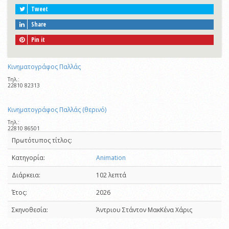
Tweet
Share
Pin it
Κινηματογράφος Παλλάς
Τηλ.:
22810 82313
Κινηματογράφος Παλλάς (θερινό)
Τηλ.:
22810 86501
Πρωτότυπος τίτλος:
Κατηγορία:
Animation
Διάρκεια:
102 λεπτά
Έτος:
2026
Σκηνοθεσία:
Άντριου Στάντον ΜακΚένα Χάρις