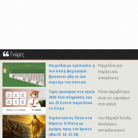
Γνώμες
Παιχνίδια με τράπουλα: η
Παιχνίδια για
πιο απλή ψυχαγωγία
παρέες και
βρίσκεται ήδη σε ένα
οικογένειες
συρτάρι του σπιτιού
Τιμές καυσίμων στα νησιά
Πόσο ακριβότερο
2026: Πού πληρώνεις έως
είναι το υγραέριο
και 25 λεπτά παραπάνω
στα νησιά;
το λίτρο
Περπατώντας Πάνω στα
του Μιχαήλ Χούλη,
Κύματα: Η Πίστη ως
Θεολόγου-
Δρόμος προς τον Χριστό
εκπαιδευτικού
(Ματθ. 14, 22-34)