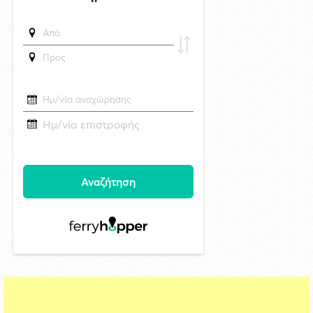
Στο νησί της Κύθνου το 12ο Cycladic Young Patrons Summer Weekend
του Μουσείου Κυκλαδικής Τέχνης