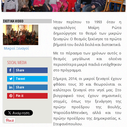
ΣΧΕΤΙΚΑ VIDEO
Ήταν περίπου το 1993 όταν η
αρχαιολόγος Μαίρη Ρώτα
δημιούργησε το θεσμό των μικρών
ξεναγών. Ο θεσμός ξεκίνησε τα πρώτα
βήματά του δειλά δειλά και διστακτικά.
Μικροί Ξεναγοί
Με το πέρασμα των χρόνων αυτός ο
θεσμός μεγάλωνε και ολοένα
SOCIAL MEDIA
περισσότερα μικρά παιδιά εντάχθηκαν
στο πρόγραμμα.
Share
Σήμερα, 2014, οι μικροί ξεναγοί έχουν
Tweet
φθάσει τους 30 και θεωρούνται οι
Share
καλύτεροι ξεναγοί στο νησί μας. Στο
βιογραφικό τους έχουν σημαντικές
Pin it
στιγμές, όπως την ξενάγηση της
πρώην προέδρου της Βουλής,
Ψαρούδα-Μπενάκη, αλλά και του
πρώην προέδρου της Δημοκρατίας, κ.
Στεφανόπουλου.