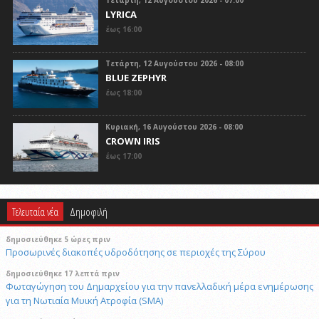
Τετάρτη, 12 Αυγούστου 2026 - 07:00
LYRICA
έως 16:00
Τετάρτη, 12 Αυγούστου 2026 - 08:00
BLUE ZEPHYR
έως 18:00
Κυριακή, 16 Αυγούστου 2026 - 08:00
CROWN IRIS
έως 17:00
Τελευταία νέα
Δημοφιλή
δημοσιεύθηκε 5 ώρες πριν
Προσωρινές διακοπές υδροδότησης σε περιοχές της Σύρου
δημοσιεύθηκε 17 λεπτά πριν
Φωταγώγηση του Δημαρχείου για την πανελλαδική μέρα ενημέρωσης
για τη Νωτιαία Μυική Ατροφία (SMA)