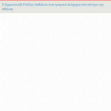
Ο Εμμανουήλ Ροΐδης παθαίνει ένα τραγικό ατύχημα στο κέντρο της
Αθήνας