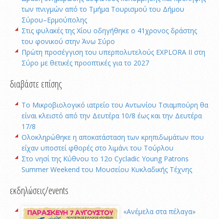
των πνιγμών από το Τμήμα Τουρισμού του Δήμου
Σύρου–Ερμούπολης
Στις φυλακές της Χίου οδηγήθηκε ο 41χρονος δράστης
του φονικού στην Άνω Σύρο
Πρώτη προσέγγιση του υπερπολυτελούς EXPLORA II στη
Σύρο με θετικές προοπτικές για το 2027
διαβάστε επίσης
Το Μικροβιολογικό ιατρείο του Αντωνίου Τσιαμπούρη θα
είναι κλειστό από την Δευτέρα 10/8 έως και την Δευτέρα
17/8
Oλοκληρώθηκε η αποκατάσταση των κρηπιδωμάτων που
είχαν υποστεί φθορές στο λιμάνι του Τούρλου
Στο νησί της Κύθνου το 12ο Cycladic Young Patrons
Summer Weekend του Μουσείου Κυκλαδικής Τέχνης
εκδηλώσεις/events
«Ανέμελα στα πέλαγα»