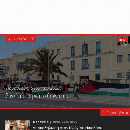
syrostoday WebTV
00:22
HD
Παρασκευή, 5 Ιουνίου 2026
Συγκέντρωση για το Crown Iris
PLAY VIDEO
Πρόσφατα βίντεο
Θρησκεία
| 10/04/2026 18:27
Αποκαθήλωση στον Ι.Ν.Αγίου Νικολάου