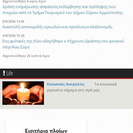
δημοσιεύθηκε 6 ώρες πριν
Δράση ενημέρωσης ασφαλούς κολύμβησης και πρόληψης των
πνιγμών από το Τμήμα Τουρισμού του Δήμου Σύρου–Ερμούπολης
6/8/2026 14:43
Αναστολή αποκομιδής ογκωδών και προϊόντων κλαδονομής
4/8/2026 15:20
Στις φυλακές της Χίου οδηγήθηκε ο 41χρονος δράστης του φονικού
στην Άνω Σύρο
δημοσιεύθηκε 25 λεπτά πριν
Το Μικροβιολογικό ιατρείο του Αντωνίου Τσιαμπούρη θα είναι
κλειστό από την Δευτέρα 10/8 έως και την Δευτέρα 17/8
Life
δημοσιεύθηκε 22 ώρες πριν
Η εορτή της Μεταμορφώσεως του Σωτήρος στην Ερμούπολη
Κοινωνικές Αναγγελίες
Τα κοινωνικά
γεγονότα σήμερα στο νησί μας
δημοσιεύθηκε 6 ώρες πριν
Oλοκληρώθηκε η αποκατάσταση των κρηπιδωμάτων που είχαν
υποστεί φθορές στο λιμάνι του Τούρλου
δημοσιεύθηκε 17 ώρες πριν
Καλλιτέχνες από τη Σύρο, την Ελβετία και την Ιαπωνία συναντιούνται
στην Άνω Σύρο
δημοσιεύθηκε 6 ώρες πριν