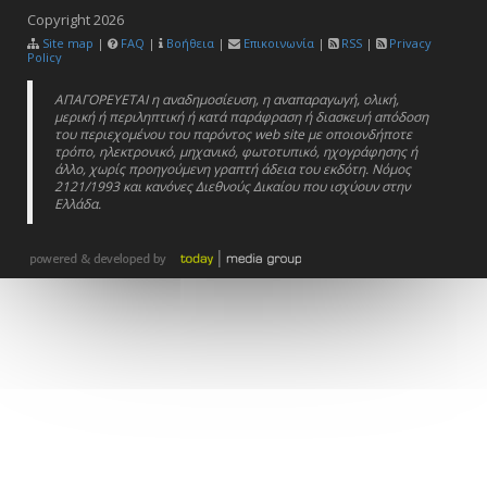
Copyright
2026
Site map
|
FAQ
|
Βοήθεια
|
Επικοινωνία
|
RSS
|
Privacy
Policy
ΑΠΑΓΟΡΕΥΕΤΑΙ η αναδημοσίευση, η αναπαραγωγή, ολική,
μερική ή περιληπτική ή κατά παράφραση ή διασκευή απόδοση
του περιεχομένου του παρόντος web site με οποιονδήποτε
τρόπο, ηλεκτρονικό, μηχανικό, φωτοτυπικό, ηχογράφησης ή
άλλο, χωρίς προηγούμενη γραπτή άδεια του εκδότη. Νόμος
2121/1993 και κανόνες Διεθνούς Δικαίου που ισχύουν στην
Ελλάδα.