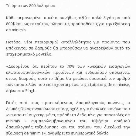
Το όριο των 800 δολαρίων
Κάθε μεμονωμένο πακέτο συνήθως αξίζει πολύ λιγότερο από
800$ και, ως εκ τούτου, πληροί τις προϋποθέσεις για την εξαίρεση
de minimis.
Ωστόσο, νέοι περιορισμοί καταλληλότητας για προϊόντα που
υπόκεινται σε δασμούς θα μπορούσαν να ανατρέψουν αυτό το
επιχειρηματικό μοντέλο.
«Δεδομένου ότι περίπου το 70% των κινεζικών εισαγωγών
κλωστοϋφαντουργικών προϊόντων και ενδυμάτων υπόκεινται
στους δασμούς, αυτό το βήμα θα μειώσει δραστικά τον αριθμό
των αποστολών που εισέρχονται μέσω της εξαίρεσης de minimis»,
δήλωσε ο Singh.
Εκτός από τους προτεινόμενους δασμολογικούς κανόνες, ο
Λευκός Οίκος ανακοίνωσε επίσης σχέδια για έναν νέο κανόνα που
«να απαιτεί συγκεκριμένα, πρόσθετα δεδομένα για αποστολές de
minimis – συμπεριλαμβανομένου του 10ψήφιου αριθμού
δασμολογικής ταξινόμησης και του ατόμου που διεκδικεί την
εξαίρεση de minimis», αναφέρει το ενημερωτικό δελτίο.