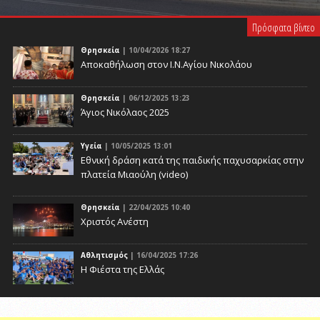
PLAY VIDEO
Πρόσφατα βίντεο
Θρησκεία
| 10/04/2026 18:27
Αποκαθήλωση στον Ι.Ν.Αγίου Νικολάου
Θρησκεία
| 06/12/2025 13:23
Άγιος Νικόλαος 2025
Υγεία
| 10/05/2025 13:01
Eθνική δράση κατά της παιδικής παχυσαρκίας στην
πλατεία Μιαούλη (video)
Θρησκεία
| 22/04/2025 10:40
Χριστός Ανέστη
Αθλητισμός
| 16/04/2025 17:26
Η Φιέστα της Ελλάς