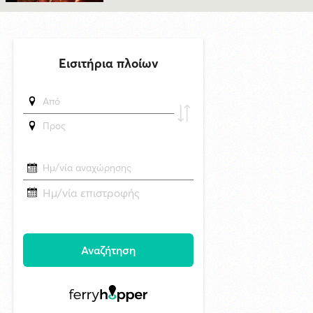
δημοσιεύθηκε 14 ώρες πριν
Μυστήριο 3.500 ετών στη Σαντορίνη: Ο 15χρονος που δεν πρόλαβε να
ξεφύγει από το τσουνάμι μπορεί ν' αλλάξει τη χρονολογία της μεγάλης
έκρηξης
6/8/2026 22:03
Καλλιτέχνες από τη Σύρο, την Ελβετία και την Ιαπωνία συναντιούνται
στην Άνω Σύρο
29/4/2026 18:53
CNN: Ο κορυφαίος στρατηγός του Τραμπ αναζητά διέξοδο από τον
πόλεμο με το Ιράν