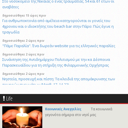
Στο νοσοκομείο της Νίκαιας ο ένας τραυματίας. 54 και 61 ετών οι
αναβάτες
δημοσιεύθηκε 15 ώρες πριν
Για ανθρωποκτονία από αμέλεια κατηγορούνται οι γονείς του
4χρονου και ο ιδιοκτήτης του beach bar στην Πάρο: Πώς έγινε η
τραγωδία
δημοσιεύθηκε 2 ώρες πριν
"Πάμε Παραλία". Ένα δωρεάν website για τις ελληνικές παραλίες
δημοσιεύθηκε 2 ώρες πριν
Συνάντηση της Αντιδημάρχου Πολιτισμού με την κα Δέσποινα
Παρασκευαΐδου για τη στήριξη της Φιλαρμονικής Ορχήστρας
δημοσιεύθηκε 2 ώρες πριν
Νηστεία, προσευχή και πίστη: Τα κλειδιά της απομάκρυνσης των
πονηρών πνευμάτων (Ματθ. 17, 14-23)
δημοσιεύθηκε 22 ώρες πριν
Life
Σύλληψη 31χρονου σε bar για ηχορύπανση και παραβίαση ωραρίου
στη Σύρο
Κοινωνικές Αναγγελίες
Τα κοινωνικά
δημοσιεύθηκε 2 ώρες πριν
γεγονότα σήμερα στο νησί μας
Νάξος: Το μοναδικό νησί των Κυκλάδων χωρίς προστασία από τις
ανεμογεννήτριες — Γιατί;