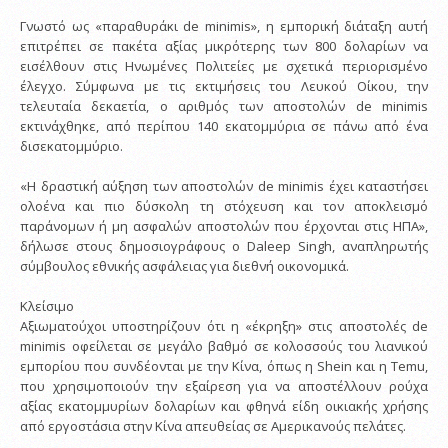
Γνωστό ως «παραθυράκι de minimis», η εμπορική διάταξη αυτή
επιτρέπει σε πακέτα αξίας μικρότερης των 800 δολαρίων να
εισέλθουν στις Ηνωμένες Πολιτείες με σχετικά περιορισμένο
έλεγχο. Σύμφωνα με τις εκτιμήσεις του Λευκού Οίκου, την
τελευταία δεκαετία, ο αριθμός των αποστολών de minimis
εκτινάχθηκε, από περίπου 140 εκατομμύρια σε πάνω από ένα
δισεκατομμύριο.
«Η δραστική αύξηση των αποστολών de minimis έχει καταστήσει
ολοένα και πιο δύσκολη τη στόχευση και τον αποκλεισμό
παράνομων ή μη ασφαλών αποστολών που έρχονται στις ΗΠΑ»,
δήλωσε στους δημοσιογράφους ο Daleep Singh, αναπληρωτής
σύμβουλος εθνικής ασφάλειας για διεθνή οικονομικά.
Κλείσιμο
Αξιωματούχοι υποστηρίζουν ότι η «έκρηξη» στις αποστολές de
minimis οφείλεται σε μεγάλο βαθμό σε κολοσσούς του λιανικού
εμπορίου που συνδέονται με την Κίνα, όπως η Shein και η Temu,
που χρησιμοποιούν την εξαίρεση για να αποστέλλουν ρούχα
αξίας εκατομμυρίων δολαρίων και φθηνά είδη οικιακής χρήσης
από εργοστάσια στην Κίνα απευθείας σε Αμερικανούς πελάτες.