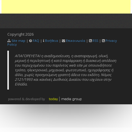
Copyright
2026
Site map
|
FAQ
|
Βοήθεια
|
Επικοινωνία
|
RSS
|
Privacy
Policy
ΑΠΑΓΟΡΕΥΕΤΑΙ η αναδημοσίευση, η αναπαραγωγή, ολική,
μερική ή περιληπτική ή κατά παράφραση ή διασκευή απόδοση
του περιεχομένου του παρόντος web site με οποιονδήποτε
τρόπο, ηλεκτρονικό, μηχανικό, φωτοτυπικό, ηχογράφησης ή
άλλο, χωρίς προηγούμενη γραπτή άδεια του εκδότη. Νόμος
2121/1993 και κανόνες Διεθνούς Δικαίου που ισχύουν στην
Ελλάδα.