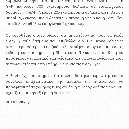
Σύμφωνα με την Επιτροπή Επιλογής της Βουλής μόνο το 2022 η
GAP πλήρωσε 700 εκατομμύρια δολάρια σε εισαγωγικούς
δασμούς, η H&M πλήρωσε 205 εκατομμύρια δολάρια και η David’s
Bridal 19,5 εκατομμύρια δολάρια. Ωστόσο, η Shein και η Temu δεν
κατέβαλαν καθόλου εισαγωγικούς δασμούς.
Οι νομοθέτες υποστηρίζουν ότι αποφεύγοντας τους υψηλούς
εισαγωγικούς δασμούς που επιβάλλουν οι Ηνωμένες Πολιτείες
στα περισσότερα κινεζικά κλωστοϋφαντουργικά προϊόντα,
ένδυση και υποδήματα, η Shein και η Temu είναι σε θέση να
προσφέρουν εξαιρετικά χαμηλές τιμές και να ανταγωνίζονται τους
ανταγωνιστές τους που πληρώνουν για τις εισαγωγές.
Η Shein έχει υποστηρίξει ότι η αλυσίδα εφοδιασμού της και το
συνολικό επιχειρηματικό της μοντέλο της επιτρέπουν να
προσφέρει τόσο χαμηλές τιμές και ότι η τιμολογιακή πολιτική δεν
σχετίζεται με την εξαίρεση de minimis.
protothema.gr