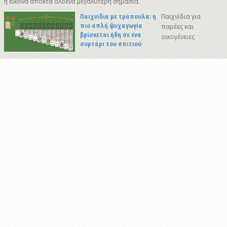
η εικόνα αποκτά ολοένα μεγαλύτερη σημασία.
Παιχνίδια με τράπουλα: η
Παιχνίδια για
πιο απλή ψυχαγωγία
παρέες και
βρίσκεται ήδη σε ένα
οικογένειες
συρτάρι του σπιτιού