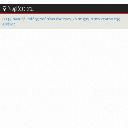
Γνωρίζατε ότι...
Ο Εμμανουήλ Ροΐδης παθαίνει ένα τραγικό ατύχημα στο κέντρο της
Αθήνας