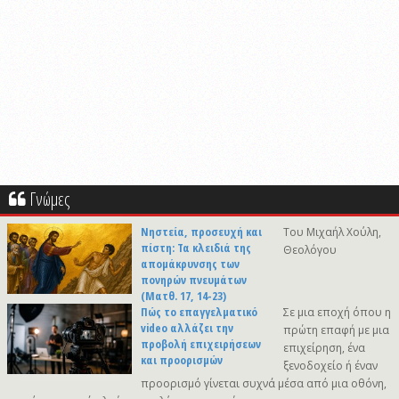
Γνώμες
Νηστεία, προσευχή και
Του Μιχαήλ Χούλη,
πίστη: Τα κλειδιά της
Θεολόγου
απομάκρυνσης των
πονηρών πνευμάτων
(Ματθ. 17, 14-23)
Πώς το επαγγελματικό
Σε μια εποχή όπου η
video αλλάζει την
πρώτη επαφή με μια
προβολή επιχειρήσεων
επιχείρηση, ένα
και προορισμών
ξενοδοχείο ή έναν
προορισμό γίνεται συχνά μέσα από μια οθόνη,