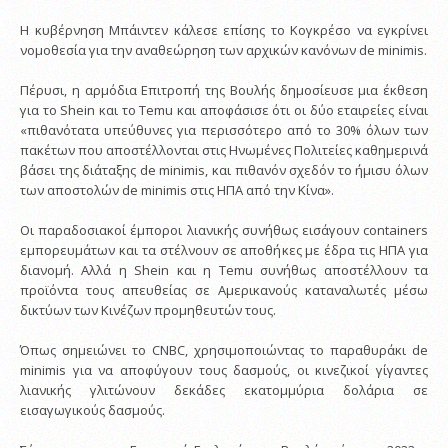
Η κυβέρνηση Μπάιντεν κάλεσε επίσης το Κογκρέσο να εγκρίνει
νομοθεσία για την αναθεώρηση των αρχικών κανόνων de minimis.
Πέρυσι, η αρμόδια Επιτροπή της Βουλής δημοσίευσε μια έκθεση
για το Shein και το Temu και αποφάσισε ότι οι δύο εταιρείες είναι
«πιθανότατα υπεύθυνες για περισσότερο από το 30% όλων των
πακέτων που αποστέλλονται στις Ηνωμένες Πολιτείες καθημερινά
βάσει της διάταξης de minimis, και πιθανόν σχεδόν το ήμισυ όλων
των αποστολών de minimis στις ΗΠΑ από την Κίνα».
Οι παραδοσιακοί έμποροι λιανικής συνήθως εισάγουν containers
εμπορευμάτων και τα στέλνουν σε αποθήκες με έδρα τις ΗΠΑ για
διανομή. Αλλά η Shein και η Temu συνήθως αποστέλλουν τα
προϊόντα τους απευθείας σε Αμερικανούς καταναλωτές μέσω
δικτύων των Κινέζων προμηθευτών τους.
Όπως σημειώνει το CNBC, χρησιμοποιώντας το παραθυράκι de
minimis για να αποφύγουν τους δασμούς, οι κινεζικοί γίγαντες
λιανικής γλιτώνουν δεκάδες εκατομμύρια δολάρια σε
εισαγωγικούς δασμούς.