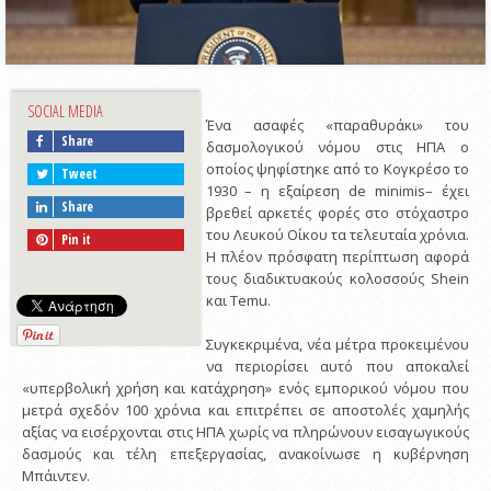
SOCIAL MEDIA
Ένα ασαφές «παραθυράκι» του
Share
δασμολογικού νόμου στις ΗΠΑ ο
οποίος ψηφίστηκε από το Κογκρέσο το
Tweet
1930 – η εξαίρεση de minimis– έχει
Share
βρεθεί αρκετές φορές στο στόχαστρο
του Λευκού Οίκου τα τελευταία χρόνια.
Pin it
Η πλέον πρόσφατη περίπτωση αφορά
τους διαδικτυακούς κολοσσούς Shein
και Temu.
Συγκεκριμένα, νέα μέτρα προκειμένου
να περιορίσει αυτό που αποκαλεί
«υπερβολική χρήση και κατάχρηση» ενός εμπορικού νόμου που
μετρά σχεδόν 100 χρόνια και επιτρέπει σε αποστολές χαμηλής
αξίας να εισέρχονται στις ΗΠΑ χωρίς να πληρώνουν εισαγωγικούς
δασμούς και τέλη επεξεργασίας, ανακοίνωσε η κυβέρνηση
Μπάιντεν.