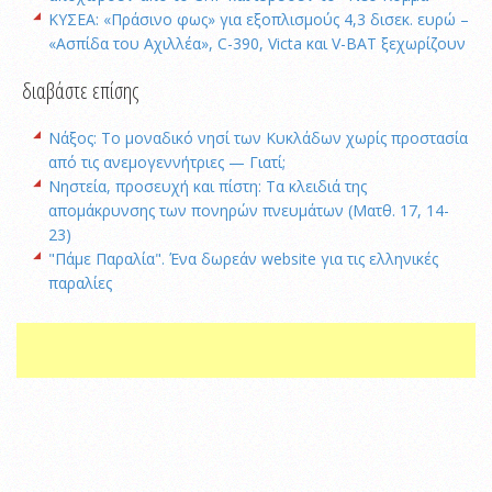
ΚΥΣΕΑ: «Πράσινο φως» για εξοπλισμούς 4,3 δισεκ. ευρώ –
«Ασπίδα του Αχιλλέα», C-390, Victa και V-BAT ξεχωρίζουν
διαβάστε επίσης
Νάξος: Το μοναδικό νησί των Κυκλάδων χωρίς προστασία
από τις ανεμογεννήτριες — Γιατί;
Νηστεία, προσευχή και πίστη: Τα κλειδιά της
απομάκρυνσης των πονηρών πνευμάτων (Ματθ. 17, 14-
23)
"Πάμε Παραλία". Ένα δωρεάν website για τις ελληνικές
παραλίες