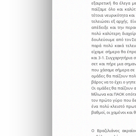
εξαιρετική θα έλεγα μ
παίζαμε όλο και καλύτ
τέτοια νευρικότητα και
τελειώσει εξ αρχής. Εί
απέδειξε και την περα
πολύ καλύτερη διαχείρ
δουλεύουμε από τον Σε
παρά πολύ κακά τελει
είχαμε σήμερα θα έπρε
και 3-1. Συγχαρητήρια 
σετ και πήρε μια σημαν
που χάσαμε σήμερα σε 
ομάδες θα παίζουν πολ
βάρος να το έχει ο γηπ
Οι ομάδες θα παίζουν 
Μίλωνα και ΠΑΟΚ οπότε
τον πρώτο γύρο που δεν
ένα πολύ κλειστό πρωτ
βαθμοί, οι χαμένοι και 
Ο Βραζιλιάνος ακραίο