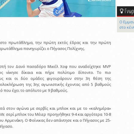
Γνωρί
Ο Εμμαν
στο κέν
 στο πρωτάθλημα, την πρώτη εκτός έδρας και την πρώτη
 πρωτάθλημα πανηγυρίζει ο Πήγασος Πολίχνης.
στή τον Δανό πασαδόρο Μικέλ Χοφ που αναδείχτηκε MVP
ς νίκησε δίκαια και πήρε πολύτιμο δίποντο. Το πιο
ως και οι δύο ομάδες φιγουράρουν στην 3η θέση της
 ολοκλήρωση της 3ης αγωνιστικής έχοντας από 5 βαθμούς
ό που έχει το απόλυτο με 9 βαθμούς.
τά στον αγώνα με σερβίς και μπλοκ και με το «καλημέρα»
Με σερί μπλοκ του Μέιερ προηγήθηκε 9-4 και αργότερα 10-8
υ Αρμενάκη. Ο Φοίνικας δεν απάντησε και ο Πήγασος με 25-
 Πήγασο.