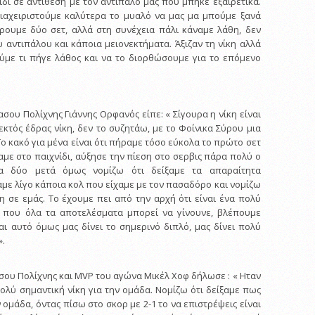
δι σε αντίθεση με τον αντίπαλό μας που μπήκε εξαιρετικά.
ιαχειριστούμε καλύτερα το μυαλό να μας μα μπούμε ξανά
άρουμε δύο σετ, αλλά στη συνέχεια πάλι κάναμε λάθη, δεν
 αντιπάλου και κάποια μειονεκτήματα. Άξιζαν τη νίκη αλλά
ούμε τι πήγε λάθος και να το διορθώσουμε για το επόμενο
ου Πολίχνης Γιάννης Ορφανός είπε: « Σίγουρα η νίκη είναι
κτός έδρας νίκη, δεν το συζητάω, με το Φοίνικα Σύρου μια
ο κακό για μένα είναι ότι πήραμε τόσο εύκολα το πρώτο σετ
με στο παιχνίδι, αύξησε την πίεση στο σερβις πάρα πολύ ο
να δύο μετά όμως νομίζω ότι δείξαμε τα απαραίτητα
με λίγο κάποια κολ που είχαμε με τον πασαδόρο και νομίζω
κη σε εμάς. Το έχουμε πει από την αρχή ότι είναι ένα πολύ
που όλα τα αποτελέσματα μπορεί να γίνουνε, βλέπουμε
αι αυτό όμως μας δίνει το σημερινό διπλό, μας δίνει πολύ
».
ου Πολίχνης και MVP του αγώνα Μικέλ Χοφ δήλωσε : « Ηταν
ολύ σημαντική νίκη για την ομάδα. Νομίζω ότι δείξαμε πως
 ομάδα, όντας πίσω στο σκορ με 2-1 το να επιστρέψεις είναι