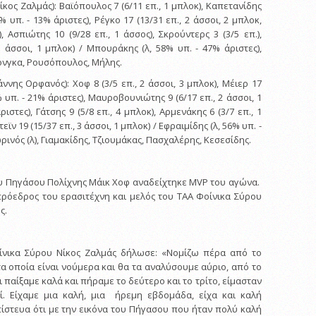
ίκος Ζαλμάς): Βαϊόπουλος 7 (6/11 επ., 1 μπλοκ), Καπετανίδης
1% υπ. - 13% άριστες), Ρέγκο 17 (13/31 επ., 2 άσσοι, 2 μπλοκ,
, Ασπιώτης 10 (9/28 επ., 1 άσσος), Σκρούντερς 3 (3/5 επ.),
3 άσσοι, 1 μπλοκ) / Μπουράκης (λ, 58% υπ. - 47% άριστες),
όνγκα, Ρουσόπουλος, Μήλης.
νης Ορφανός): Χοφ 8 (3/5 επ., 2 άσσοι, 3 μπλοκ), Μέιερ 17
% υπ. - 21% άριστες), Μαυροβουνιώτης 9 (6/17 επ., 2 άσσοι, 1
ιστες), Γάτσης 9 (5/8 επ., 4 μπλοκ), Αρμενάκης 6 (3/7 επ., 1
εϊν 19 (15/37 επ., 3 άσσοι, 1 μπλοκ) / Εφραιμίδης (λ, 56% υπ. -
ινός (λ), Γιαμακίδης, Τζιουμάκας, Πασχαλέρης, Κεσεσίδης.
υ Πηγάσου Πολίχνης Μάικ Χοφ αναδείχτηκε MVP του αγώνα.
ρόεδρος του ερασιτέχνη και μελός του ΤΑΑ Φοίνικα Σύρου
ς.
νικα Σύρου Νίκος Ζαλμάς δήλωσε: «Νομίζω πέρα από το
α οποία είναι νούμερα και θα τα αναλύσουμε αύριο, από το
ι παίξαμε καλά και πήραμε το δεύτερο και το τρίτο, είμασταν
οί. Είχαμε μια καλή, μια ήρεμη εβδομάδα, είχα και καλή
 πίστευα ότι με την εικόνα του Πήγασου που ήταν πολύ καλή