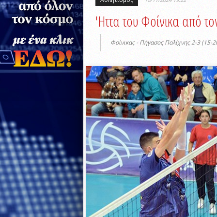
'Ηττα του Φοίνικα από τ
Φοίνικας - Πήγασος Πολίχνης 2-3 (15-2