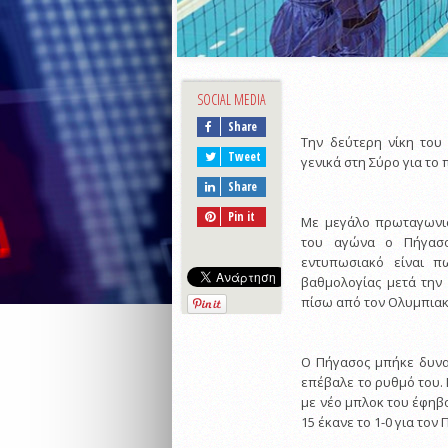
SOCIAL MEDIA
Share
Την δεύτερη νίκη του
Tweet
γενικά στη Σύρο για το
Share
Pin it
Με μεγάλο πρωταγωνι
του αγώνα ο Πήγασο
εντυπωσιακό είναι π
βαθμολογίας μετά την
πίσω από τον Ολυμπιακ
Ο Πήγασος μπήκε δυνα
επέβαλε το ρυθμό του. 
με νέο μπλοκ του έφηβο
15 έκανε το 1-0 για τον