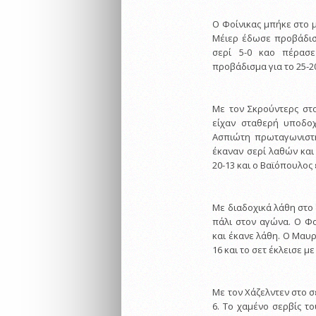
Ο Φοίνικας μπήκε στο μ
Μέιερ έδωσε προβάδισμ
σερί 5-0 καο πέρασε
προβάδισμα για το 25-20
Με τον Σκρούντερς στο
είχαν σταθερή υποδο
Ασπιώτη πρωταγωνιστή 
έκαναν σερί λαθών και 
20-13 και ο Βαϊόπουλος 
Με διαδοχικά λάθη στο 
πάλι στον αγώνα. Ο Φο
και έκανε λάθη. Ο Μαυρ
16 και το σετ έκλεισε μ
Με τον Χάζελντεν στο σ
6. Το χαμένο σερβίς τ