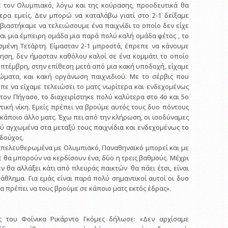
ε τον Ολυμπιακό, λόγω και της κούρασης, προοδευτικά θα
ερα εμείς. Δεν μπορώ να καταλάβω γιατί στο 2-1 δείξαμε
 βιαστήκαμε να τελειώσουμε ένα παιχνίδι το οποίο δεν είχε
ναι μια έμπειρη ομάδα μια παρά πολύ καλή ομάδα φέτος , το
σμένη Τετάρτη. Είμασταν 2-1 μπροστά, έπρεπε να κάνουμε
ηση, δεν ήμασταν καθόλου καλοί σε ένα κομμάτι το οποίο
πτέμβρη, στην επίθεση μετά από μια κακή υποδοχή, είχαμε
ώματα, και κακή οργάνωση παιχνιδιού. Με το σέρβις που
πε να είχαμε τελειώσει το ματς νωρίτερα και ενδεχομένως
στον Πήγασο, το διαχειρίστηκε πολύ καλύτερα στο 4ο και 5ο
τική νίκη. Εμείς πρέπει να βρούμε αυτός τους δυο πόντους
κάποιο άλλο ματς. Έχω πει από την κλήρωση, οι ισοδύναμες
ύ αγχωμένα στα μεταξύ τους παιχνίδια και ενδεχομένως το
εδούχος.
απελευθερωμένα με Ολυμπιακό, Παναθηναϊκό μπορεί και με
 θα μπορούν να κερδίσουν ένα, δύο η τρεις βαθμούς. Μέχρι
 θα αλλάξει κάτι από πλευράς παικτών θα πάει έτσι, είναι
άθλημα. Για εμάς είναι παρά πολύ σημαντικοί αυτοί οι δυο
θα πρέπει να τους βρούμε σε κάποιο ματς εκτός έδρας».
ς του Φοίνικα Ρικάρντο Γκόμες δήλωσε: «Δεν αρχίσαμε