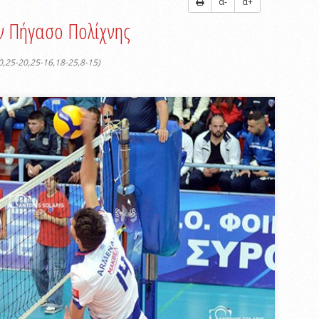
α-
α+
ον Πήγασο Πολίχνης
0,25-20,25-16,18-25,8-15)