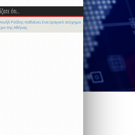
ζατε ότι...
ουήλ Ροΐδης παθαίνει ένα τραγικό ατύχημα
τρο της Αθήνας