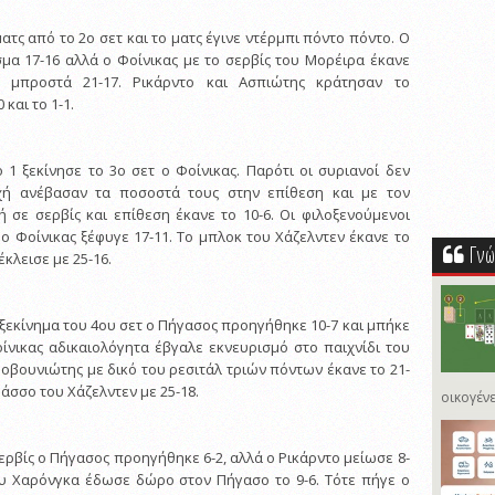
ατς από το 2ο σετ και το ματς έγινε ντέρμπι πόντο πόντο. Ο
α 17-16 αλλά ο Φοίνικας με το σερβίς του Μορέιρα έκανε
 μπροστά 21-17. Ρικάρντο και Ασπιώτης κράτησαν το
 και το 1-1.
 1 ξεκίνησε το 3ο σετ ο Φοίνικας. Παρότι οι συριανοί δεν
χή ανέβασαν τα ποσοστά τους στην επίθεση και με τον
σε σερβίς και επίθεση έκανε το 10-6. Οι φιλοξενούμενοι
ο Φοίνικας ξέφυγε 17-11. Το μπλοκ του Χάζελντεν έκανε το
Γνώ
έκλεισε με 25-16.
ξεκίνημα του 4ου σετ ο Πήγασος προηγήθηκε 10-7 και μπήκε
ίνικας αδικαιολόγητα έβγαλε εκνευρισμό στο παιχνίδι του
οβουνιώτης με δικό του ρεσιτάλ τριών πόντων έκανε το 21-
ε άσσο του Χάζελντεν με 25-18.
οικογένε
ερβίς ο Πήγασος προηγήθηκε 6-2, αλλά ο Ρικάρντο μείωσε 8-
ου Χαρόνγκα έδωσε δώρο στον Πήγασο το 9-6. Τότε πήγε ο