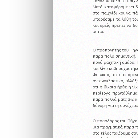
καθόλου καλά το παιχνί
Μετά καταφέραμε να δ
στο παιχνίδι και να π
μπορέσαμε τα λάθη του
και εμείς πρέπει να δ
ματς».
Ο προπονητής του Πήγασ
πάρα πολύ σημαντική, ε
πολύ μαχητική ομάδα. Τ
και λίγο καθησυχαστήκα
Φοίνικας στα επόμε
αντανακλαστικά, αλλάξα
ότι η δίκαια ήρθε η νί
περίεργο πρωτάθλημα 
πάρα πολλά μάτς 3-2 κ
δύναμη για τη συνέχεια
Ο πασαδόρος του Πήγασ
μια πραγματικά πάρα π
στο τέλος παίζουμε σαν