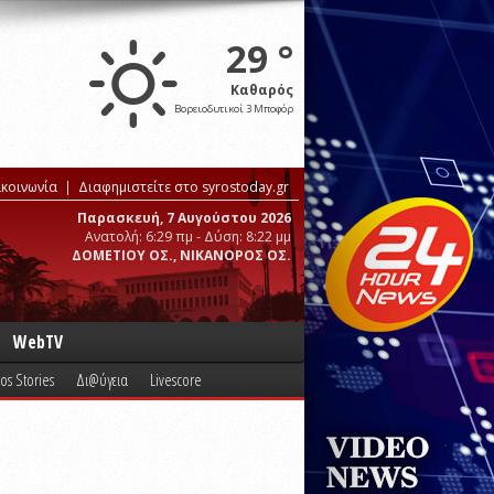
29 °
Καθαρός
Βορειοδυτικοί 3 Μποφόρ
ικοινωνία
Διαφημιστείτε στο syrostoday.gr
Παρασκευή, 7 Αυγούστου 2026
Ανατολή: 6:29 πμ - Δύση: 8:22 μμ
ΔΟΜΕΤΙΟΥ ΟΣ., ΝΙΚΑΝΟΡΟΣ ΟΣ.
WebTV
os Stories
Δι@ύγεια
Livescore