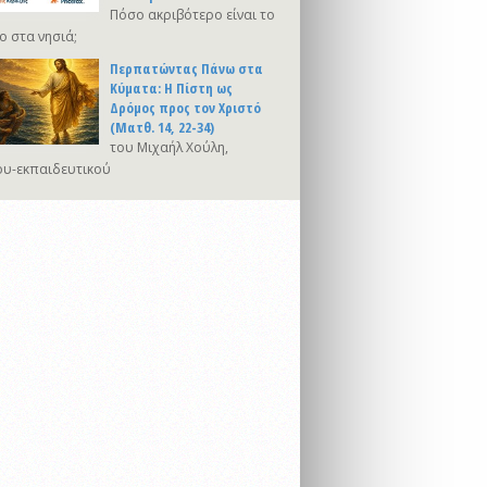
Πόσο ακριβότερο είναι το
ο στα νησιά;
Περπατώντας Πάνω στα
Κύματα: Η Πίστη ως
Δρόμος προς τον Χριστό
(Ματθ. 14, 22-34)
του Μιχαήλ Χούλη,
υ-εκπαιδευτικού