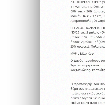
Α.Ο. ΦΟΙΝΙΚΑΣ ΣΥΡΟΥ (Ν
8 (7/21 επ., 1 μπλοκ, 2
69% υπ. - 50% άριστες)
Μαϊκόν 16 (12/17 επ., 
Αραμπόπουλος (λ), Χαρ
ΠΗΓΑΣΟΣ ΠΟΛΙΧΝΗΣ (Γιάν
(15/29 επ., 2 μπλοκ, 46
μπλοκ, 67% υπ. - 56% άρ
άσσος, 2 μπλοκ), Χάζελντ
25% άριστες), Παλαιοχωρ
MVP ο Μάικ Χοφ
O Δανός πασαδόρος το
Την απονομή έκανε ο π
κος Μανώλης Σκοπελίτη
O προπονητής του Φοί
θέμα των στατιστικών τ
πρώτο σετ εκτός του ότ
αδικαιολόγητα νευρικ
εικόνα και γι αυτό και