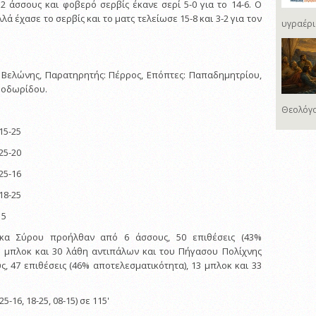
2 άσσους και φοβερό σερβίς έκανε σερί 5-0 για το 14-6. Ο
ά έχασε το σερβίς και το ματς τελείωσε 15-8 και 3-2 για τον
υγραέρι
, Βελώνης, Παρατηρητής: Πέρρος, Επόπτες: Παπαδημητρίου,
Θεοδωρίδου.
Θεολόγο
 15-25
 25-20
 25-16
 18-25
15
ικα Σύρου προήλθαν από 6 άσσους, 50 επιθέσεις (43%
5 μπλοκ και 30 λάθη αντιπάλων και του Πήγασου Πολίχνης
, 47 επιθέσεις (46% αποτελεσματικότητα), 13 μπλοκ και 33
 25-16, 18-25, 08-15) σε 115'