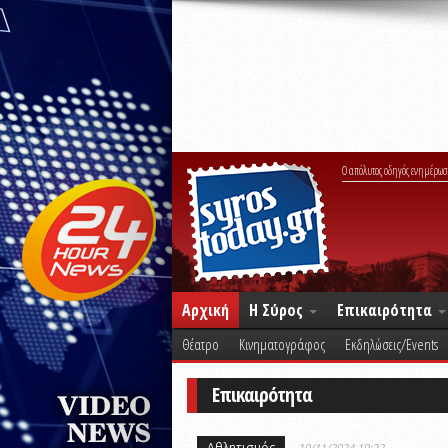
Ο απόλυτος οδηγός ενημέρωσ
Αρχική
Η Σύρος
Επικαιρότητα
Θέατρο
Κινηματογράφος
Εκδηλώσεις/Events
Επικαιρότητα
Αθλητισμός
10/11/2024 19:22