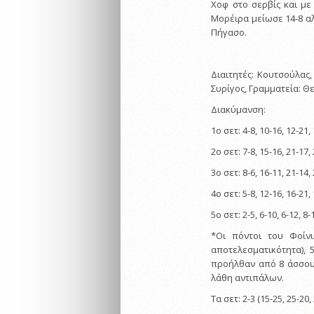
Χοφ στο σερβίς και με 
Μορέιρα μείωσε 14-8 αλλ
Πήγασο.
Διαιτητές: Κουτσούλας
Συρίγος, Γραμματεία: 
Διακύμανση:
1ο σετ: 4-8, 10-16, 12-21,
2ο σετ: 7-8, 15-16, 21-17,
3ο σετ: 8-6, 16-11, 21-14,
4ο σετ: 5-8, 12-16, 16-21,
5ο σετ: 2-5, 6-10, 6-12, 8-
*Οι πόντοι του Φοίν
αποτελεσματικότητα), 
προήλθαν από 8 άσσους
λάθη αντιπάλων.
Τα σετ: 2-3 (15-25, 25-20,