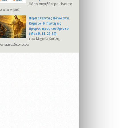
Πόσο ακριβότερο είναι το
ο στα νησιά;
Περπατώντας Πάνω στα
Κύματα: Η Πίστη ως
Δρόμος προς τον Χριστό
(Ματθ. 14, 22-34)
του Μιχαήλ Χούλη,
υ-εκπαιδευτικού