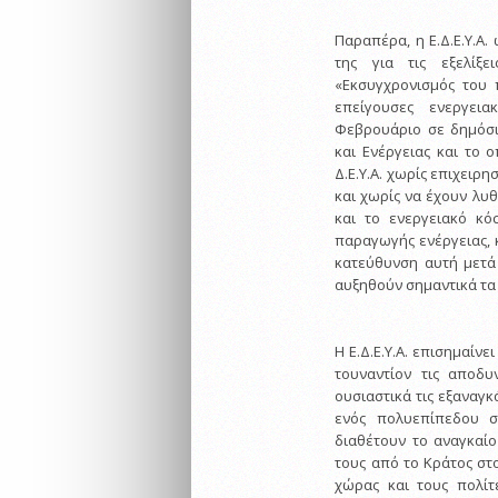
Παραπέρα, η Ε.Δ.Ε.Υ.Α.
της για τις εξελίξ
«Εκσυγχρονισμός του 
επείγουσες ενεργει
Φεβρουάριο σε δημόσι
και Ενέργειας και το 
Δ.Ε.Υ.Α. χωρίς επιχειρ
και χωρίς να έχουν λυ
και το ενεργειακό κό
παραγωγής ενέργειας,
κατεύθυνση αυτή μετά
αυξηθούν σημαντικά τα 
Η Ε.Δ.Ε.Υ.Α. επισημαίνει
τουναντίον τις αποδυ
ουσιαστικά τις εξαναγκ
ενός πολυεπίπεδου συ
διαθέτουν το αναγκαίο
τους από το Κράτος στ
χώρας και τους πολίτ