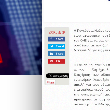
Η Παγκόσμια Ημέρα του
SOCIAL MEDIA
είναι αφιερωμένη στη 
Share
τον ΟΗΕ για να μας υπ
συνδέεται με την ζωή 
Tweet
διασφαλίζει για τις γενι
Share
Pin it
Η Ένωση Δημοτικών Επι
Δ.Ε.Υ.Α. – μέλη έχει 
διαχείριση των υδατ
εντεινόμενη λειψυδρία
απειλή για τους υδατ
επιχειρήσεις νερού πο
την αντιμετώπισή της
προτεραιότητα στη δ
αντιστοιχεί στο 85% τη