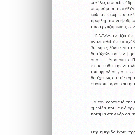
μεγάλες εταιρείες ύδρε
απορρόφηση των ΔΕΥΑ κ
ενώ τις θεωρεί αποκλ
προβλήματα λειψυδρίας
τους εργαζόμενους των 
Η Ε.Δ.Ε.Υ.Α. ελπίζει ό
αντιληφθεί ότι το σχ
βιώσιμες λύσεις για τ
διατάξεών του αν ψηφισ
από το Υπουργείο Πε
εμπιστευθεί την Αυτοδ
του αρμόδιου για τις Δ
θα έχει ως αποτέλεσμα 
φυσικού πόρου και της 
Για τον εορτασμό της 
ημερίδα που συνδιοργ
ποτάμια στην Λάρισα, στ
Στην ημερίδα έχουν προ