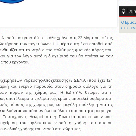
Γνωρί
Ο Εμμαν
στο κέν
 Νερού που γιορτάζεται κάθε χρόνο στις 22 Μαρτίου, φέτος
διατήρηση των παγετώνων. Η Ημέρα αυτή έχει ορισθεί από
ενθυμίζει ότι το νερό ο πιο πολύτιμος φυσικός πόρος που
και για τον λόγο αυτό η διαχείρισή του θα πρέπει να τον
ές που έρχονται.
χειρήσεων Ύδρευσης-Αποχέτευσης (Ε.Δ.Ε.Υ.Α.) που έχει 124
διαρκή και ενεργό παρουσία στον δημόσιο διάλογο για τη
ικών πόρων της χώρας μας. Η Ε.Δ.Ε.Υ.Α. θεωρεί ότι η
 ως αποτέλεσμα της κλιματικής κρίσης αποτελεί σοβαρότατη
ικούς πόρους της χώρας μας και μεγάλη πρόκληση για τις
υ καλούνται να πάρουν άμεσα όλα τα απαραίτητα μέτρα για
. Ταυτόχρονα, θεωρεί ότι η Πολιτεία πρέπει να δώσει
ιαχείριση του αρδευτικού νερού η χρήση του οποίου
ς συνολικής χρήσης του νερού στη χώρα μας.