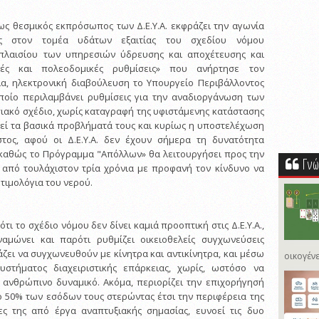
 ως θεσμικός εκπρόσωπος των Δ.Ε.Υ.Α. εκφράζει την αγωνία
εις στον τομέα υδάτων εξαιτίας του σχεδίου νόμου
πλαισίου των υπηρεσιών ύδρευσης και αποχέτευσης και
ακές και πολεοδομικές ρυθμίσεις» που ανήρτησε τον
α, ηλεκτρονική διαβούλευση το Υπουργείο Περιβάλλοντος
οποίο περιλαμβάνει ρυθμίσεις για την αναδιοργάνωση των
ησιακό σχέδιο, χωρίς καταγραφή της υφιστάμενης κατάστασης
θεί τα βασικά προβλήματά τους και κυρίως η υποστελέχωση
στος, αφού οι Δ.Ε.Υ.Α. δεν έχουν σήμερα τη δυνατότητα
 καθώς το Πρόγραμμα "Απόλλων» θα λειτουργήσει προς την
Γνώ
 από τουλάχιστον τρία χρόνια με προφανή τον κίνδυνο να
τιμολόγια του νερού.
 ότι το σχέδιο νόμου δεν δίνει καμιά προοπτική στις Δ.Ε.Υ.Α.,
ναμώνει και παρότι ρυθμίζει οικειοθελείς συγχωνεύσεις
άζει να συγχωνευθούν με κίνητρα και αντικίνητρα, και μέσω
οικογένε
στήματος διαχειριστικής επάρκειας, χωρίς, ωστόσο να
 ανθρώπινο δυναμικό. Ακόμα, περιορίζει την επιχορήγησή
ο 50% των εσόδων τους στερώντας έτσι την περιφέρεια της
ες της από έργα αναπτυξιακής σημασίας, ευνοεί τις δυο