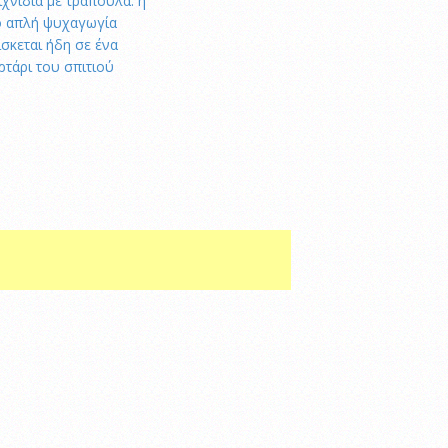
ιχνίδια με τράπουλα: η
ο απλή ψυχαγωγία
ίσκεται ήδη σε ένα
ρτάρι του σπιτιού