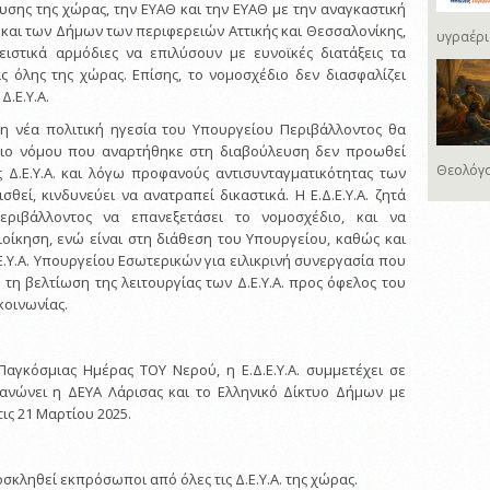
υσης της χώρας, την ΕΥΑΘ και την ΕΥΑΘ με την αναγκαστική
αι των Δήμων των περιφερειών Αττικής και Θεσσαλονίκης,
υγραέρι
ειστικά αρμόδιες να επιλύσουν με ευνοϊκές διατάξεις τα
 όλης της χώρας. Επίσης, το νομοσχέδιο δεν διασφαλίζει
Δ.Ε.Υ.Α.
τι η νέα πολιτική ηγεσία του Υπουργείου Περιβάλλοντος θα
έδιο νόμου που αναρτήθηκε στη διαβούλευση δεν προωθεί
Θεολόγο
ις Δ.Ε.Υ.Α. και λόγω προφανούς αντισυνταγματικότητας των
θεί, κινδυνεύει να ανατραπεί δικαστικά. Η Ε.Δ.Ε.Υ.Α. ζητά
ριβάλλοντος να επανεξετάσει το νομοσχέδιο, και να
ιοίκηση, ενώ είναι στη διάθεση του Υπουργείου, καθώς και
.Ε.Υ.Α. Υπουργείου Εσωτερικών για ειλικρινή συνεργασία που
τη βελτίωση της λειτουργίας των Δ.Ε.Υ.Α. προς όφελος του
κοινωνίας.
Παγκόσμιας Ημέρας ΤΟΥ Νερού, η Ε.Δ.Ε.Υ.Α. συμμετέχει σε
ανώνει η ΔΕΥΑ Λάρισας και το Ελληνικό Δίκτυο Δήμων με
ις 21 Μαρτίου 2025.
σκληθεί εκπρόσωποι από όλες τις Δ.Ε.Υ.Α. της χώρας.