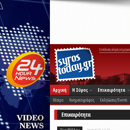
Ο απόλυτος οδηγός ενημέρωσ
Αρχική
Η Σύρος
Επικαιρότητα
Θέατρο
Κινηματογράφος
Εκδηλώσεις/Events
Επικαιρότητα
Περιβάλλον
20/3/2025 12:30