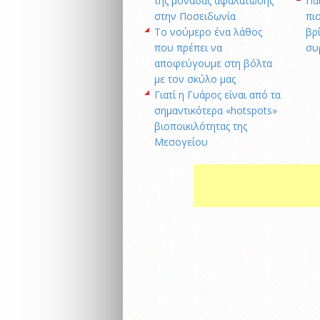
της μονάδας αφαλάτωσης
Πα
στην Ποσειδωνία
πι
Το νούμερο ένα λάθος
βρ
που πρέπει να
συ
αποφεύγουμε στη βόλτα
με τον σκύλο μας
Γιατί η Γυάρος είναι από τα
σημαντικότερα «hotspots»
βιοποικιλότητας της
Μεσογείου