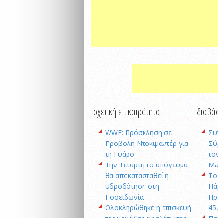
σχετική επικαιρότητα
διαβάσ
WWF: Πρόσκληση σε
Συ
Προβολή Ντοκιμαντέρ για
Σύ
τη Γυάρο
το
Την Τετάρτη το απόγευμα
Ma
θα αποκατασταθεί η
Το
υδροδότηση στη
Πά
Ποσειδωνία
Πρ
Oλοκληρώθηκε η επισκευή
45