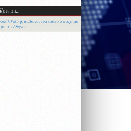
ζατε ότι...
ουήλ Ροΐδης παθαίνει ένα τραγικό ατύχημα
τρο της Αθήνας