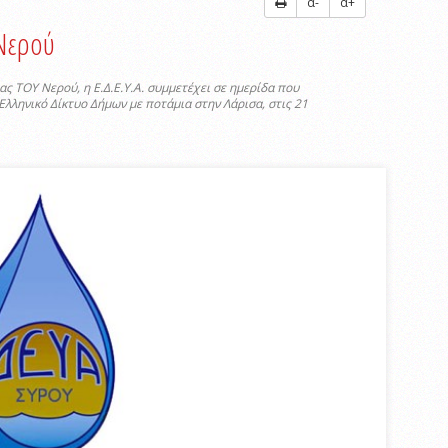
α-
α+
Νερού
ς ΤΟΥ Νερού, η Ε.Δ.Ε.Υ.Α. συμμετέχει σε ημερίδα που
Ελληνικό Δίκτυο Δήμων με ποτάμια στην Λάρισα, στις 21