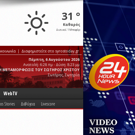
31 °
Καθαρός
Δυτικοί 1 Μποφόρ
ικοινωνία
Διαφημιστείτε στο syrostoday.gr
Πέμπτη, 6 Αυγούστου 2026
Ανατολή: 6:28 πμ - Δύση: 8:23 μμ
Η ΜΕΤΑΜΟΡΦΩΣΙΣ ΤΟΥ ΣΩΤΗΡΟΣ ΧΡΙΣΤΟΥ
Σωτήρης, Σωτηρία
WebTV
os Stories
Δι@ύγεια
Livescore