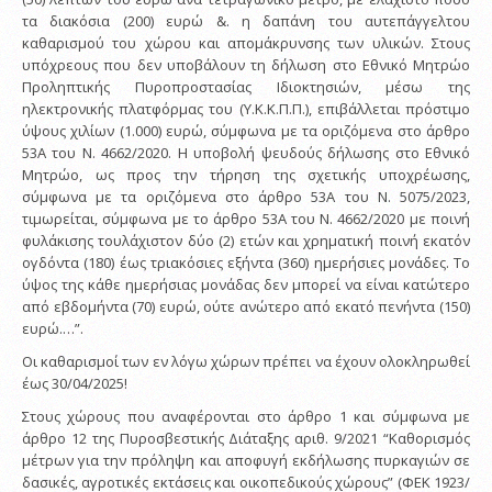
τα διακόσια (200) ευρώ &. η δαπάνη του αυτεπάγγελτου
καθαρισμού του χώρου και απομάκρυνσης των υλικών. Στους
υπόχρεους που δεν υποβάλουν τη δήλωση στο Εθνικό Μητρώο
Προληπτικής Πυροπροστασίας Ιδιοκτησιών, μέσω της
ηλεκτρονικής πλατφόρμας του (Υ.Κ.Κ.Π.Π.), επιβάλλεται πρόστιμο
ύψους χιλίων (1.000) ευρώ, σύμφωνα με τα οριζόμενα στο άρθρο
53Α του Ν. 4662/2020. Η υποβολή ψευδούς δήλωσης στο Εθνικό
Μητρώο, ως προς την τήρηση της σχετικής υποχρέωσης,
σύμφωνα με τα οριζόμενα στο άρθρο 53Α του Ν. 5075/2023,
τιμωρείται, σύμφωνα με το άρθρο 53Α του Ν. 4662/2020 με ποινή
φυλάκισης τουλάχιστον δύο (2) ετών και χρηματική ποινή εκατόν
ογδόντα (180) έως τριακόσιες εξήντα (360) ημερήσιες μονάδες. Το
ύψος της κάθε ημερήσιας μονάδας δεν μπορεί να είναι κατώτερο
από εβδομήντα (70) ευρώ, ούτε ανώτερο από εκατό πενήντα (150)
ευρώ.…”.
Οι καθαρισμοί των εν λόγω χώρων πρέπει να έχουν ολοκληρωθεί
έως 30/04/2025!
Στους χώρους που αναφέρονται στο άρθρο 1 και σύμφωνα με
άρθρο 12 της Πυροσβεστικής Διάταξης αριθ. 9/2021 “Καθορισμός
μέτρων για την πρόληψη και αποφυγή εκδήλωσης πυρκαγιών σε
δασικές, αγροτικές εκτάσεις και οικοπεδικούς χώρους” (ΦΕΚ 1923/