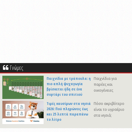
Γνώμες
Παιχνίδια με τράπουλα: η
Παιχνίδια για
πιο απλή ψυχαγωγία
παρέες και
βρίσκεται ήδη σε ένα
οικογένειες
συρτάρι του σπιτιού
Τιμές καυσίμων στα νησιά
Πόσο ακριβότερο
2026: Πού πληρώνεις έως
είναι το υγραέριο
και 25 λεπτά παραπάνω
στα νησιά;
το λίτρο