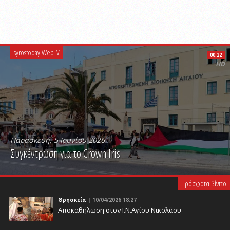
syrostoday WebTV
00:22
HD
Παρασκευή, 5 Ιουνίου 2026
Συγκέντρωση για το Crown Iris
PLAY VIDEO
Πρόσφατα βίντεο
Θρησκεία
| 10/04/2026 18:27
Αποκαθήλωση στον Ι.Ν.Αγίου Νικολάου