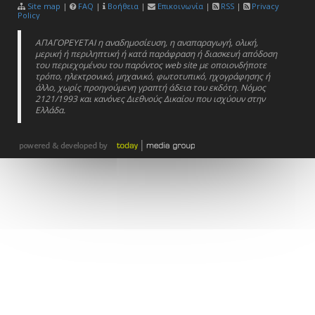
Site map
|
FAQ
|
Βοήθεια
|
Επικοινωνία
|
RSS
|
Privacy
Policy
ΑΠΑΓΟΡΕΥΕΤΑΙ η αναδημοσίευση, η αναπαραγωγή, ολική,
μερική ή περιληπτική ή κατά παράφραση ή διασκευή απόδοση
του περιεχομένου του παρόντος web site με οποιονδήποτε
τρόπο, ηλεκτρονικό, μηχανικό, φωτοτυπικό, ηχογράφησης ή
άλλο, χωρίς προηγούμενη γραπτή άδεια του εκδότη. Νόμος
2121/1993 και κανόνες Διεθνούς Δικαίου που ισχύουν στην
Ελλάδα.