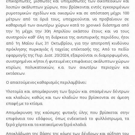
επικαρπωτές, μισθωτές και υπομισθωτές των οικοπεδικών και
λοιπών ακάλυπτων χώρων, που βρίσκονται εντός εγκεκριμένων
ρυμοτομικών σχεδίων και οικισμών και σε απόσταση μέχρι 100
μέτρων από τα όριά τους, υποχρεούνται να προβαίνουν σε
καθαρισμό των ανωτέρω χώρων κατά το χρονικό διάστημα από
την 1η μέχρι την 30η Απριλίου εκάστου έτους και να τους
συντηρούν καθ’ όλη τη διάρκεια της αντιπυρικής περιόδου, ήτοι
από 1η Μαΐου έως 31 Οκτωβρίου, για την αποτροπή κινδύνου
πρόκλησης πυρκαγιάς ή ταχείας επέκτασής της. Από το πεδίο
εφαρμογής της Πυρ. Διατ. 20/2024, εξαιρούνται οι διαμορφωμένοι,
συντηρημένοι κήποι ή φυτευμένες επιφάνειες ακάλυπτων χώρων
κτιρίων, πολυκατοικιών, κ.α. των ανωτέρω περιοχών και
εκτάσεων.
Ο απαιτούμενος καθαρισμός περιλαμβάνει:
Υλοτομία και απομάκρυνση των ξερών και σπασμένων δέντρων
και κλαδιών, καθώς και των κλαδιών που βρίσκονται σε άμεση
επαφή με το κτίσμα.
Απομάκρυνση της καύσιμης φυτικής ύλης που βρίσκεται στην
επιφάνεια του εδάφους, όπως ενδεικτικά το φυλλόστρωμα, τα
ξερά χόρτα και τα κατακείμενα ξερά κλαδιά.
Αποκλάδωση της βάσης της κόμης των δένδρων και αύξηση του