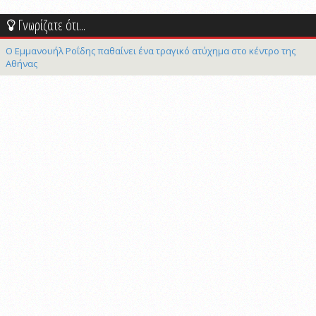
Γνωρίζατε ότι...
Ο Εμμανουήλ Ροΐδης παθαίνει ένα τραγικό ατύχημα στο κέντρο της
Αθήνας