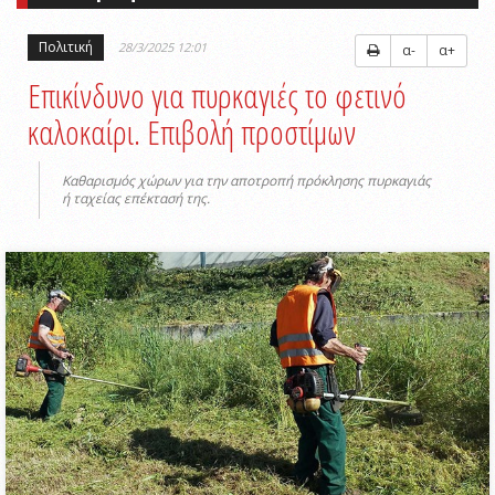
Πολιτική
28/3/2025 12:01
α-
α+
Επικίνδυνο για πυρκαγιές το φετινό
καλοκαίρι. Επιβολή προστίμων
Καθαρισμός χώρων για την αποτροπή πρόκλησης πυρκαγιάς
ή ταχείας επέκτασή της.