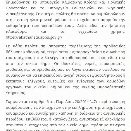
δημιούργησε το υπουργείο Κλιματικής Κρίσης και Πολιτικής
Προστασίας και τα υπουργεία Εσωτερικών και Ψηφιακής
Διακυβέρνησης. Σε αυτή οι πολίτες θα πρέπει να συμπληρώσουν
στη σχετική ηλεκτρονική φόρμα τα στοιχεία που αφορούν την
καθαριότητα των οικοπέδων τους. Δείτε εδώ την ψηφιακή
πλατφόρμα και το εγχειρίδιο χρήσης:
https://akatharista.apps.gov.gr/
Σε κάθε περίπτωση άπρακτης παρέλευσης της προθεσμίας
δήλωσης καθαρισμού, τεκμαίρεται ως παρασχεθείσα η συναίνεση
του υπόχρεου στην διενέργεια καθαρισμού του οικοπέδου του
από τον οικείο δήμο. Οι ιδιοκτήτες, νομείς, επικαρπωτές,
μισθωτές και υπομισθωτές των εν λόγω εκτάσεων οφείλουν να
συναινούν και να επιδεικνύουν ανοχή στους δειγματοληπτικούς ή
έκτακτους ελέγχους, αυτοψίες και ενέργειες των αρμοδίων
οργάνων του οικείου Δήμου και της οικείας Πυροσβεστικής
Υπηρεσίας.
Σύμφωνα με το άρθρο 6 της Πυρ. Διατ. 20/2024 “…Σε περίπτωση μη
συμμόρφωσης των υπόχρεων στην εκπλήρωση της υποχρέωσης
καθαρισμού και συντήρησης καθ’ όλη τη διάρκεια της αντιπυρικής
περιόδου, επιβάλλεται ή καταλογίζεται αντίστοιχα εξ ολοκλήρου
στον/στους υπόχρεους από τον οικείο Δήμο, πρόστιμο πενήντα
(50) λεπτών του ευρώ ανά τετραγωνικό μέτρο, με ελάχιστο ποσό