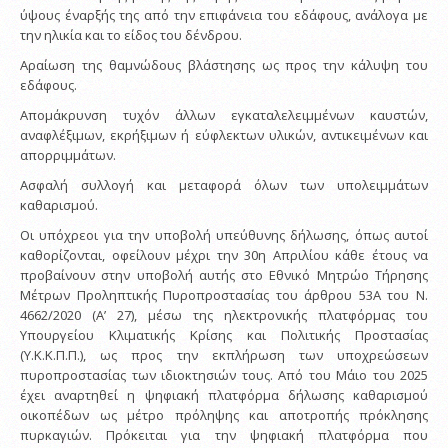
ύψους έναρξής της από την επιφάνεια του εδάφους, ανάλογα με
την ηλικία και το είδος του δένδρου.
Αραίωση της θαμνώδους βλάστησης ως προς την κάλυψη του
εδάφους.
Απομάκρυνση τυχόν άλλων εγκαταλελειμμένων καυστών,
αναφλέξιμων, εκρήξιμων ή εύφλεκτων υλικών, αντικειμένων και
απορριμμάτων.
Ασφαλή συλλογή και μεταφορά όλων των υπολειμμάτων
καθαρισμού.
Οι υπόχρεοι για την υποβολή υπεύθυνης δήλωσης, όπως αυτοί
καθορίζονται, οφείλουν μέχρι την 30η Απριλίου κάθε έτους να
προβαίνουν στην υποβολή αυτής στο Εθνικό Μητρώο Τήρησης
Μέτρων Προληπτικής Πυροπροστασίας του άρθρου 53Α του Ν.
4662/2020 (Α’ 27), μέσω της ηλεκτρονικής πλατφόρμας του
Υπουργείου Κλιματικής Κρίσης και Πολιτικής Προστασίας
(Υ.Κ.Κ.Π.Π.), ως προς την εκπλήρωση των υποχρεώσεων
πυροπροστασίας των ιδιοκτησιών τους. Από του Μάιο του 2025
έχει αναρτηθεί η ψηφιακή πλατφόρμα δήλωσης καθαρισμού
οικοπέδων ως μέτρο πρόληψης και αποτροπής πρόκλησης
πυρκαγιών. Πρόκειται για την ψηφιακή πλατφόρμα που