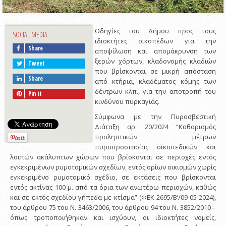
Οδηγίες του Δήμου προς τους
SOCIAL MEDIA
ιδιοκτήτες οικοπέδων για την
Share
αποψίλωση και απομάκρυνση των
ξερών χόρτων, κλαδονομής κλαδιών
Tweet
που βρίσκονται σε μικρή απόσταση
Share
από κτήρια, κλαδέματος κόμης των
δέντρων κλπ., για την αποτροπή του
Pin it
κινδύνου πυρκαγιάς.
Σύμφωνα με την Πυροσβεστική
Διάταξη αρ. 20/2024 “Καθορισμός
προληπτικών μέτρων
πυροπροστασίας οικοπεδικών και
λοιπών ακάλυπτων χώρων που βρίσκονται σε περιοχές εντός
εγκεκριμένων ρυμοτομικών σχεδίων, εντός ορίων οικισμών χωρίς
εγκεκριμένο ρυμοτομικό σχέδιο, σε εκτάσεις που βρίσκονται
εντός ακτίνας 100 μ. από τα όρια των ανωτέρω περιοχών, καθώς
και σε εκτός σχεδίου γήπεδα με κτίσμα” (ΦΕΚ 2695/Β’/09-05-2024),
του άρθρου 75 του Ν. 3463/2006, του άρθρου 94 του Ν. 3852/2010 –
όπως τροποποιήθηκαν και ισχύουν, οι ιδιοκτήτες νομείς,