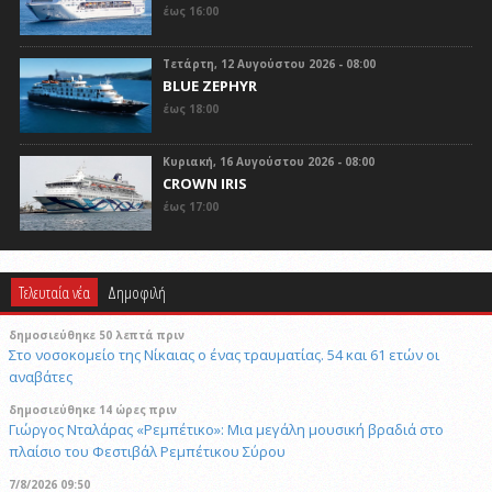
έως 16:00
Τετάρτη, 12 Αυγούστου 2026 - 08:00
BLUE ZEPHYR
έως 18:00
Κυριακή, 16 Αυγούστου 2026 - 08:00
CROWN IRIS
έως 17:00
Τελευταία νέα
Δημοφιλή
δημοσιεύθηκε 50 λεπτά πριν
Στο νοσοκομείο της Νίκαιας ο ένας τραυματίας. 54 και 61 ετών οι
αναβάτες
δημοσιεύθηκε 14 ώρες πριν
Γιώργος Νταλάρας «Ρεμπέτικο»: Μια μεγάλη μουσική βραδιά στο
πλαίσιο του Φεστιβάλ Ρεμπέτικου Σύρου
7/8/2026 09:50