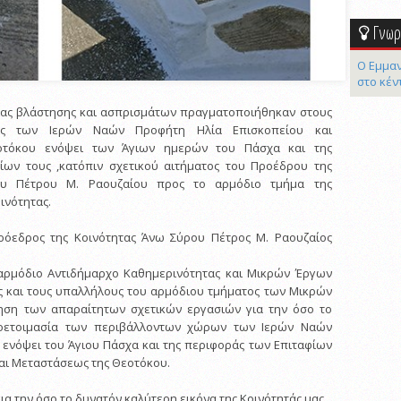
Γνωρί
Ο Εμμαν
στο κέν
ιας βλάστησης και ασπρισμάτων πραγματοποιήθηκαν στους
υς των Ιερών Ναών Προφήτη Ηλία Επισκοπείου και
οτόκου ενόψει των Άγιων ημερών του Πάσχα και της
ίων τους ,κατόπιν σχετικού αιτήματος του Προέδρου της
ου Πέτρου Μ. Ραουζαίου προς το αρμόδιο τμήμα της
ινότητας.
ρόεδρος της Κοινότητας Άνω Σύρου Πέτρος Μ. Ραουζαίος
αρμόδιο Αντιδήμαρχο Καθημερινότητας και Μικρών Έργων
 και τους υπαλλήλους του αρμόδιου τμήματος των Μικρών
ηση των απαραίτητων σχετικών εργασιών για την όσο το
οετοιμασία των περιβάλλοντων χώρων των Ιερών Ναών
υ ενόψει του Άγιου Πάσχα και της περιφοράς των Επιταφίων
και Μεταστάσεως της Θεοτόκου.
α την όσο το δυνατόν καλύτερη εικόνα της Κοινότητάς μας,