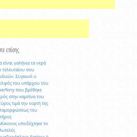
τε επίσης
α είναι γαλήνια τα νερά
υ τελευταίου σου
ξιδιού»: Συγκινεί ο
ελφός του υπάρχου του
perferry που βρέθηκε
κρός στην καμπίνα του
Σύρος τιμά την εορτή της
ταμορφώσεως του
τήρος
Μύκονος υποδέχτηκε το
λυτελές
ουαζιερόπλοιο Explora II