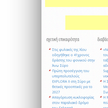
σχετική επικαιρότητα
διαβάσ
Στις φυλακές της Χίου
«Ν
οδηγήθηκε ο 41χρονος
το
δράστης του φονικού στην
τα
Άνω Σύρο
αδ
Πρώτη προσέγγιση του
Su
υπερπολυτελούς
νε
EXPLORA II στη Σύρο με
Η 
θετικές προοπτικές για το
Με
2027
Σω
Απαγόρευση κυκλοφορίας
Η 
στον παραλιακό δρόμο
πο
του Γαλησσά
κρ