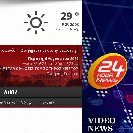
29 °
Καθαρός
Δυτικοί 2 Μποφόρ
ικοινωνία
Διαφημιστείτε στο syrostoday.gr
Πέμπτη, 6 Αυγούστου 2026
Ανατολή: 6:28 πμ - Δύση: 8:23 μμ
Η ΜΕΤΑΜΟΡΦΩΣΙΣ ΤΟΥ ΣΩΤΗΡΟΣ ΧΡΙΣΤΟΥ
Σωτήρης, Σωτηρία
WebTV
os Stories
Δι@ύγεια
Livescore