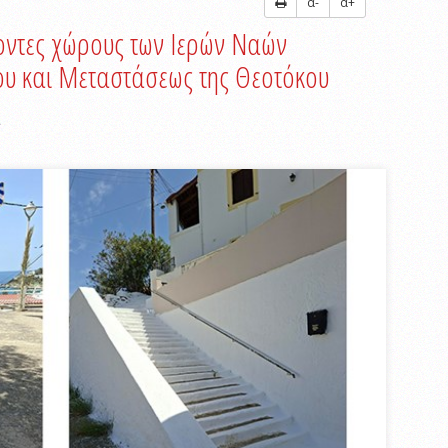
α-
α+
οντες χώρους των Ιερών Ναών
ου και Μεταστάσεως της Θεοτόκου
.