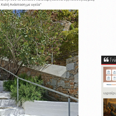
ι Καλή Ανάσταση με υγεία"
Γνώ
υγραέρι