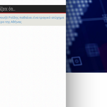
ζατε ότι...
ουήλ Ροΐδης παθαίνει ένα τραγικό ατύχημα
τρο της Αθήνας