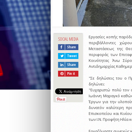
Εργασίες κοπής παρόδ
SOCIAL MEDIA
περιβάλλοντες χώρο
Share
Μεταστάσεως της Θε
περιφοράς των Επιταφ
Tweet
Κοινότητας Άνω Σύρ
Share
Αντιδημαρχίας Καθημερ
Pin it
"Σε δηλώσεις του ο Π
δηλώνει:
"Ευχαριστώ πολύ τον 
Ιωάννη Μαραγκό καθώς
Έργων για την υλοποί
δυνατόν καλύτερη πρ
Επισκοπείου και Κινίο
των Ι.Ν. Προφήτη Ηλία 
Εργαζόμαστε συνεχώς γι