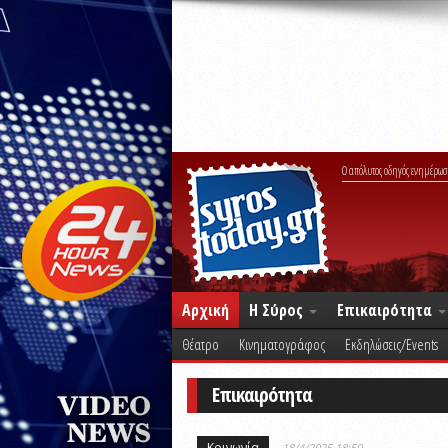
Ο απόλυτος οδηγός ενημέρωσ
Αρχική
Η Σύρος
Επικαιρότητα
Θέατρο
Κινηματογράφος
Εκδηλώσεις/Events
Επικαιρότητα
Κοινωνία
18/4/2025 18:50