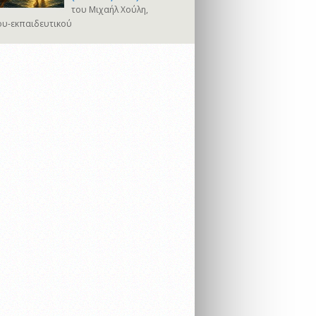
του Μιχαήλ Χούλη,
υ-εκπαιδευτικού