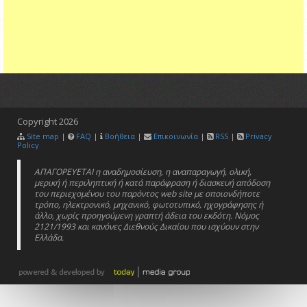
Copyright
2026
Site map
|
FAQ
|
Βοήθεια
|
Επικοινωνία
|
RSS
|
Privacy
Policy
ΑΠΑΓΟΡΕΥΕΤΑΙ η αναδημοσίευση, η αναπαραγωγή, ολική,
μερική ή περιληπτική ή κατά παράφραση ή διασκευή απόδοση
του περιεχομένου του παρόντος web site με οποιονδήποτε
τρόπο, ηλεκτρονικό, μηχανικό, φωτοτυπικό, ηχογράφησης ή
άλλο, χωρίς προηγούμενη γραπτή άδεια του εκδότη. Νόμος
2121/1993 και κανόνες Διεθνούς Δικαίου που ισχύουν στην
Ελλάδα.