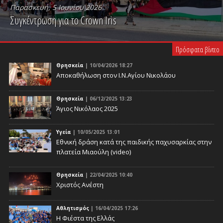
Παρασκευή, 5 Ιουνίου 2026
Συγκέντρωση για το Crown Iris
PLAY VIDEO
Πρόσφατα βίντεο
Θρησκεία
| 10/04/2026 18:27
Αποκαθήλωση στον Ι.Ν.Αγίου Νικολάου
Θρησκεία
| 06/12/2025 13:23
Άγιος Νικόλαος 2025
Υγεία
| 10/05/2025 13:01
Eθνική δράση κατά της παιδικής παχυσαρκίας στην
πλατεία Μιαούλη (video)
Θρησκεία
| 22/04/2025 10:40
Χριστός Ανέστη
Αθλητισμός
| 16/04/2025 17:26
Η Φιέστα της Ελλάς