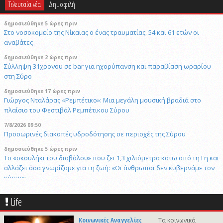
Τελευταία νέα
Δημοφιλή
δημοσιεύθηκε 5 ώρες πριν
Στο νοσοκομείο της Νίκαιας ο ένας τραυματίας. 54 και 61 ετών οι
αναβάτες
δημοσιεύθηκε 2 ώρες πριν
Σύλληψη 31χρονου σε bar για ηχορύπανση και παραβίαση ωραρίου
στη Σύρο
δημοσιεύθηκε 17 ώρες πριν
Γιώργος Νταλάρας «Ρεμπέτικο»: Μια μεγάλη μουσική βραδιά στο
πλαίσιο του Φεστιβάλ Ρεμπέτικου Σύρου
7/8/2026 09:50
Προσωρινές διακοπές υδροδότησης σε περιοχές της Σύρου
δημοσιεύθηκε 5 ώρες πριν
Το «σκουλήκι του διαβόλου» που ζει 1,3 χιλιόμετρα κάτω από τη Γη και
αλλάζει όσα γνωρίζαμε για τη ζωή: «Οι άνθρωποι δεν κυβερνάμε τον
κόσμο»
δημοσιεύθηκε 5 ώρες πριν
Life
Επανεκλογή του Αθ. Κουσαθανά - Μέγα στη θέση του Προέδρου του
Λιμενικού Ταμείου Μυκόνου
Κοινωνικές Αναγγελίες
Τα κοινωνικά