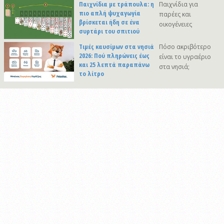
Παιχνίδια με τράπουλα: η
Παιχνίδια για
πιο απλή ψυχαγωγία
παρέες και
βρίσκεται ήδη σε ένα
οικογένειες
συρτάρι του σπιτιού
Τιμές καυσίμων στα νησιά
Πόσο ακριβότερο
2026: Πού πληρώνεις έως
είναι το υγραέριο
και 25 λεπτά παραπάνω
στα νησιά;
το λίτρο