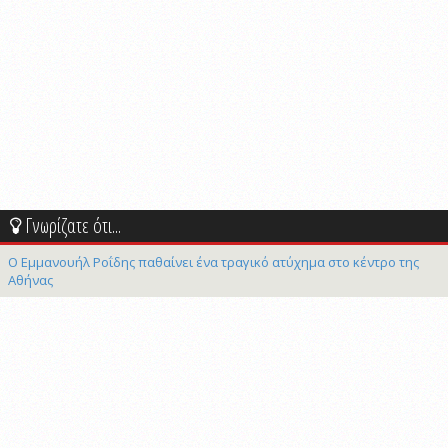
Γνωρίζατε ότι...
Ο Εμμανουήλ Ροΐδης παθαίνει ένα τραγικό ατύχημα στο κέντρο της
Αθήνας