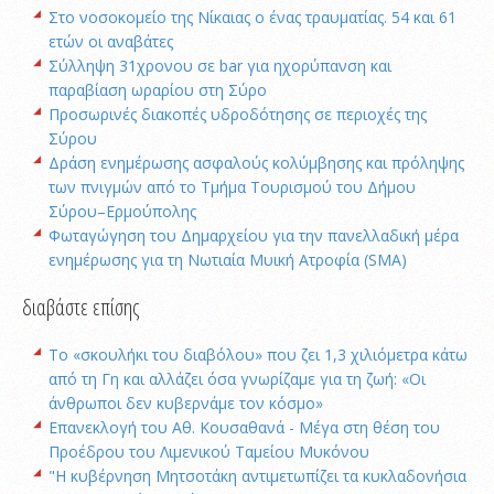
Στο νοσοκομείο της Νίκαιας ο ένας τραυματίας. 54 και 61
ετών οι αναβάτες
Σύλληψη 31χρονου σε bar για ηχορύπανση και
παραβίαση ωραρίου στη Σύρο
Προσωρινές διακοπές υδροδότησης σε περιοχές της
Σύρου
Δράση ενημέρωσης ασφαλούς κολύμβησης και πρόληψης
των πνιγμών από το Τμήμα Τουρισμού του Δήμου
Σύρου–Ερμούπολης
Φωταγώγηση του Δημαρχείου για την πανελλαδική μέρα
ενημέρωσης για τη Νωτιαία Μυική Ατροφία (SMA)
διαβάστε επίσης
Το «σκουλήκι του διαβόλου» που ζει 1,3 χιλιόμετρα κάτω
από τη Γη και αλλάζει όσα γνωρίζαμε για τη ζωή: «Οι
άνθρωποι δεν κυβερνάμε τον κόσμο»
Επανεκλογή του Αθ. Κουσαθανά - Μέγα στη θέση του
Προέδρου του Λιμενικού Ταμείου Μυκόνου
"Η κυβέρνηση Μητσοτάκη αντιμετωπίζει τα κυκλαδονήσια