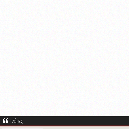
Γνώμες