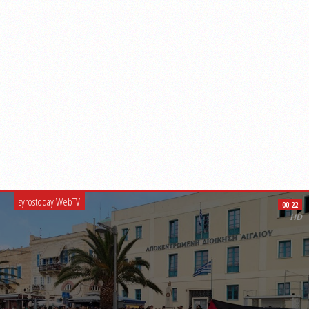
syrostoday WebTV
00:22
HD