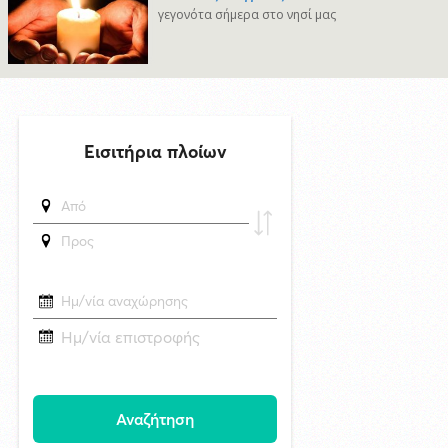
6/8/2026 22:03
γεγονότα σήμερα στο νησί μας
Καλλιτέχνες από τη Σύρο, την Ελβετία και την Ιαπωνία συναντιούνται
στην Άνω Σύρο
29/4/2026 18:53
CNN: Ο κορυφαίος στρατηγός του Τραμπ αναζητά διέξοδο από τον
πόλεμο με το Ιράν
δημοσιεύθηκε 21 ώρες πριν
Superbet Κύπελλο Ελλάδας: Την Δευτέρα 24 Αυγούστου ο αγώνας
Ελλάς Σύρου - Μαρκό στην Σύρο
7/8/2026 08:34
Δράση ενημέρωσης ασφαλούς κολύμβησης και πρόληψης των
πνιγμών από το Τμήμα Τουρισμού του Δήμου Σύρου–Ερμούπολης