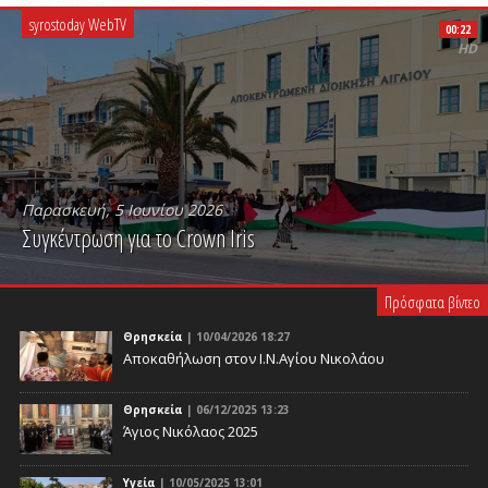
syrostoday WebTV
00:22
HD
Παρασκευή, 5 Ιουνίου 2026
Συγκέντρωση για το Crown Iris
PLAY VIDEO
Πρόσφατα βίντεο
Θρησκεία
| 10/04/2026 18:27
Αποκαθήλωση στον Ι.Ν.Αγίου Νικολάου
Θρησκεία
| 06/12/2025 13:23
Άγιος Νικόλαος 2025
Υγεία
| 10/05/2025 13:01