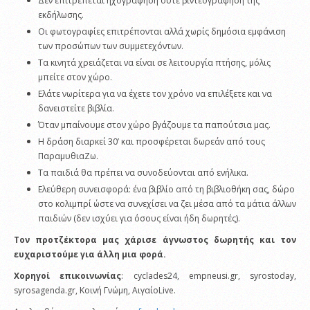
Δεν επιτρέπεται ηχογράφηση ούτε βιντεογράφηση της
εκδήλωσης.
Οι φωτογραφίες επιτρέπονται αλλά χωρίς δημόσια εμφάνιση
των προσώπων των συμμετεχόντων.
Τα κινητά χρειάζεται να είναι σε λειτουργία πτήσης, μόλις
μπείτε στον χώρο.
Ελάτε νωρίτερα για να έχετε τον χρόνο να επιλέξετε και να
δανειστείτε βιβλία.
Όταν μπαίνουμε στον χώρο βγάζουμε τα παπούτσια μας.
Η δράση διαρκεί 30’ και προσφέρεται δωρεάν από τους
ΠαραμυθιαΖω.
Τα παιδιά θα πρέπει να συνοδεύονται από ενήλικα.
Ελεύθερη συνεισφορά: ένα βιβλίο από τη βιβλιοθήκη σας, δώρο
στο κολιμπρί ώστε να συνεχίσει να ζει μέσα από τα μάτια άλλων
παιδιών (δεν ισχύει για όσους είναι ήδη δωρητές).
Τον προτζέκτορα μας χάρισε άγνωστος δωρητής και τον
ευχαριστούμε για άλλη μια φορά.
Χορηγοί επικοινωνίας
: cyclades24, empneusi.gr, syrostoday,
syrosagenda.gr, Κοινή Γνώμη, ΑιγαίοLive.