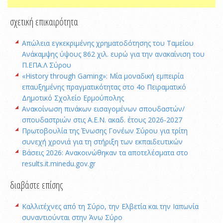
σχετική επικαιρότητα
Απώλεια εγκεκριμένης χρηματοδότησης του Ταμείου
Ανάκαμψης ύψους 862 χιλ. ευρώ για την ανακαίνιση του
Π.ΕΠΑ.Λ Σύρου
«History through Gaming»: Μία μοναδική εμπειρία
επαυξημένης πραγματικότητας στο 4ο Πειραματικό
Δημοτικό Σχολείο Ερμούπολης
Ανακοίνωση πινάκων εισαγομένων σπουδαστών/
σπουδαστριών στις Α.Ε.Ν. ακαδ. έτους 2026-2027
Πρωτοβουλία της Ένωσης Γονέων Σύρου για τρίτη
συνεχή χρονιά για τη στήριξη των εκπαιδευτικών
Βάσεις 2026: Ανακοινώθηκαν τα αποτελέσματα στο
results.it.minedu.gov.gr
διαβάστε επίσης
Καλλιτέχνες από τη Σύρο, την Ελβετία και την Ιαπωνία
συναντιούνται στην Άνω Σύρο