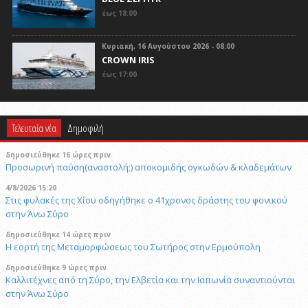
έως 18:00
Κυριακή, 16 Αυγούστου 2026 - 08:00
CROWN IRIS
έως 17:00
Τελευταία νέα
Δημοφιλή
δημοσιεύθηκε 16 ώρες πριν
Προσωρινή παύση(αναστολή;) αποκομιδής ογκωδών & κλαδεμάτων
4/8/2026 15:20
Στις φυλακές της Χίου οδηγήθηκε ο 41χρονος δράστης του φονικού
στην Άνω Σύρο
δημοσιεύθηκε 14 ώρες πριν
Η εορτή της Μεταμορφώσεως του Σωτήρος στην Ερμούπολη
δημοσιεύθηκε 9 ώρες πριν
Καλλιτέχνες από τη Σύρο, την Ελβετία και την Ιαπωνία συναντιούνται
στην Άνω Σύρο