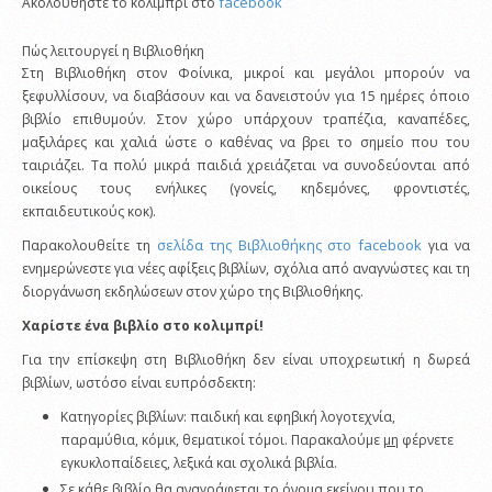
facebook
Ακολουθήστε το κολιμπρί στο
Πώς λειτουργεί η Βιβλιοθήκη
Στη Βιβλιοθήκη στον Φοίνικα, μικροί και μεγάλοι μπορούν να
ξεφυλλίσουν, να διαβάσουν και να δανειστούν για 15 ημέρες όποιο
βιβλίο επιθυμούν. Στον χώρο υπάρχουν τραπέζια, καναπέδες,
μαξιλάρες και χαλιά ώστε ο καθένας να βρει το σημείο που του
ταιριάζει. Τα πολύ μικρά παιδιά χρειάζεται να συνοδεύονται από
οικείους τους ενήλικες (γονείς, κηδεμόνες, φροντιστές,
εκπαιδευτικούς κοκ).
σελίδα της Βιβλιοθήκης στο facebook
Παρακολουθείτε τη
για να
ενημερώνεστε για νέες αφίξεις βιβλίων, σχόλια από αναγνώστες και τη
διοργάνωση εκδηλώσεων στον χώρο της Βιβλιοθήκης.
Χαρίστε ένα βιβλίο στο κολιμπρί!
Για την επίσκεψη στη Βιβλιοθήκη δεν είναι υποχρεωτική η δωρεά
βιβλίων, ωστόσο είναι ευπρόσδεκτη:
Κατηγορίες βιβλίων: παιδική και εφηβική λογοτεχνία,
παραμύθια, κόμικ, θεματικοί τόμοι. Παρακαλούμε
μη
φέρνετε
εγκυκλοπαίδειες, λεξικά και σχολικά βιβλία.
Σε κάθε βιβλίο θα αναγράφεται το όνομα εκείνου που το