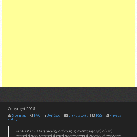
Copyright
2026
Site map
|
FAQ
|
Βοήθεια
|
Επικοινωνία
|
RSS
|
Privacy
Policy
ΑΠΑΓΟΡΕΥΕΤΑΙ η αναδημοσίευση, η αναπαραγωγή, ολική,
μερική ή περιληπτική ή κατά παράφραση ή διασκευή απόδοση