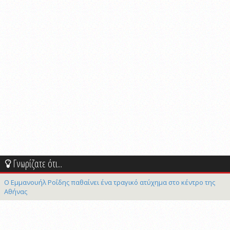
Γνωρίζατε ότι...
Ο Εμμανουήλ Ροΐδης παθαίνει ένα τραγικό ατύχημα στο κέντρο της
Αθήνας