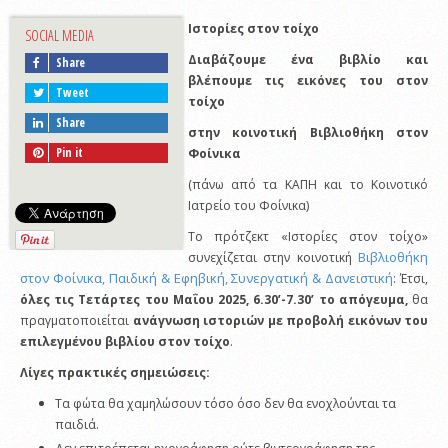
Ιστορίες στον τοίχο
SOCIAL MEDIA
Διαβάζουμε ένα βιβλίο και
Share
βλέπουμε τις εικόνες του στον
Tweet
τοίχο
Share
στην κοινοτική Βιβλιοθήκη στον
Pin it
Φοίνικα
(πάνω από τα ΚΑΠΗ και το Κοινοτικό
Ιατρείο του Φοίνικα)
Το πρότζεκτ «Ιστορίες στον τοίχο»
Βιβλιοθήκη
συνεχίζεται στην κοινοτική
στον Φοίνικα, Παιδική & Εφηβική, Συνεργατική & Δανειστική
: Έτσι,
όλες τις Τετάρτες του Μαΐου 2025, 6.30’-7.30’ το απόγευμα,
θα
πραγματοποιείται
ανάγνωση ιστοριών με προβολή εικόνων του
επιλεγμένου βιβλίου στον τοίχο
.
Λίγες πρακτικές σημειώσεις:
Τα φώτα θα χαμηλώσουν τόσο όσο δεν θα ενοχλούνται τα
παιδιά.