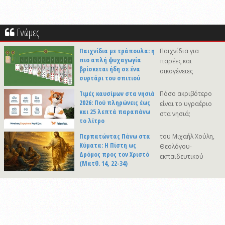
Γνώμες
Παιχνίδια με τράπουλα: η
Παιχνίδια για
πιο απλή ψυχαγωγία
παρέες και
βρίσκεται ήδη σε ένα
οικογένειες
συρτάρι του σπιτιού
Τιμές καυσίμων στα νησιά
Πόσο ακριβότερο
2026: Πού πληρώνεις έως
είναι το υγραέριο
και 25 λεπτά παραπάνω
στα νησιά;
το λίτρο
Περπατώντας Πάνω στα
του Μιχαήλ Χούλη,
Κύματα: Η Πίστη ως
Θεολόγου-
Δρόμος προς τον Χριστό
εκπαιδευτικού
(Ματθ. 14, 22-34)