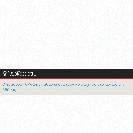
Γνωρίζατε ότι...
Ο Εμμανουήλ Ροΐδης παθαίνει ένα τραγικό ατύχημα στο κέντρο της
Αθήνας