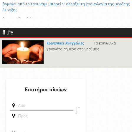
ξεφύγει από το τσουνάμι μπορεί ν' αλλάξει τη χρονολογία της μεγάλης
έκρηξης
δημοσιεύθηκε 2 ώρες πριν
Πώς το επαγγελματικό video αλλάζει την προβολή επιχειρήσεων και
προορισμών
Life
7/8/2026 21:46
Κοινωνικές Αναγγελίες
Τα κοινωνικά
Γιώργος Νταλάρας «Ρεμπέτικο»: Μια μεγάλη μουσική βραδιά στο
γεγονότα σήμερα στο νησί μας
πλαίσιο του Φεστιβάλ Ρεμπέτικου Σύρου
7/8/2026 09:50
Προσωρινές διακοπές υδροδότησης σε περιοχές της Σύρου
δημοσιεύθηκε 15 ώρες πριν
Το «σκουλήκι του διαβόλου» που ζει 1,3 χιλιόμετρα κάτω από τη Γη και
αλλάζει όσα γνωρίζαμε για τη ζωή: «Οι άνθρωποι δεν κυβερνάμε τον
κόσμο»
δημοσιεύθηκε 15 ώρες πριν
Επανεκλογή του Αθ. Κουσαθανά - Μέγα στη θέση του Προέδρου του
Λιμενικού Ταμείου Μυκόνου
6/8/2026 22:03
Καλλιτέχνες από τη Σύρο, την Ελβετία και την Ιαπωνία συναντιούνται
στην Άνω Σύρο