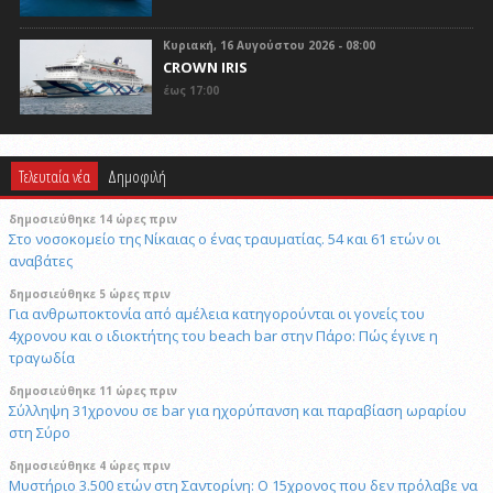
Κυριακή, 16 Αυγούστου 2026 - 08:00
CROWN IRIS
έως 17:00
Τελευταία νέα
Δημοφιλή
δημοσιεύθηκε 14 ώρες πριν
Στο νοσοκομείο της Νίκαιας ο ένας τραυματίας. 54 και 61 ετών οι
αναβάτες
δημοσιεύθηκε 5 ώρες πριν
Για ανθρωποκτονία από αμέλεια κατηγορούνται οι γονείς του
4χρονου και ο ιδιοκτήτης του beach bar στην Πάρο: Πώς έγινε η
τραγωδία
δημοσιεύθηκε 11 ώρες πριν
Σύλληψη 31χρονου σε bar για ηχορύπανση και παραβίαση ωραρίου
στη Σύρο
δημοσιεύθηκε 4 ώρες πριν
Μυστήριο 3.500 ετών στη Σαντορίνη: Ο 15χρονος που δεν πρόλαβε να