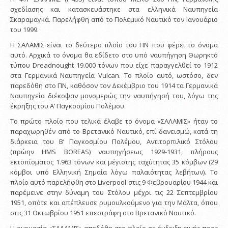
σχεδίασης και κατασκευάστηκε στα ελληνικά Ναυπηγεία
Σκαραμαγκά. Παρελήφθη από το Πολεμικό Ναυτικό τον Ιανουάριο
του 1999.
Η ΣΑΛΑΜΙΣ είναι το δεύτερο πλοίο του ΠΝ που φέρει το όνομα
αυτό. Αρχικά το όνομα θα εδίδετο στο υπό ναυπήγηση Θωρηκτό
τύπου Dreadnought 19.000 τόνων που είχε παραγγελθεί το 1912
στα Γερμανικά Ναυπηγεία Vulcan. Το πλοίο αυτό, ωστόσο, δεν
παρεδόθη στο ΠΝ, καθόσον τον Δεκέμβριο του 1914 τα Γερμανικά
Ναυπηγεία διέκοψαν μονομερώς την ναυπήγησή του, λόγω της
έκρηξης του Α’ Παγκοσμίου Πολέμου.
Το πρώτο πλοίο που τελικά έλαβε το όνομα «ΣΑΛΑΜΙΣ» ήταν το
παραχωρηθέν από το Βρετανικό Ναυτικό, επί δανεισμώ, κατά τη
διάρκεια του Β’ Παγκοσμίου Πολέμου, Αντιτορπιλικό Στόλου
(πρώην HMS BOREAS) ναυπηγήσεως 1929-1931, πλήρους
εκτοπίσματος 1.963 τόνων και μέγιστης ταχύτητας 35 κόμβων (29
κόμβοι υπό Ελληνική Σημαία λόγω παλαιότητας λεβήτων). Το
πλοίο αυτό παρελήφθη στο Liverpool στις 9 Φεβρουαρίου 1944 και
παρέμεινε στην δύναμη του Στόλου μέχρι τις 22 Σεπτεμβρίου
1951, οπότε και απέπλευσε ρυμουλκούμενο για την Μάλτα, όπου
στις 31 Οκτωβρίου 1951 επεστράφη στο Βρετανικό Ναυτικό.