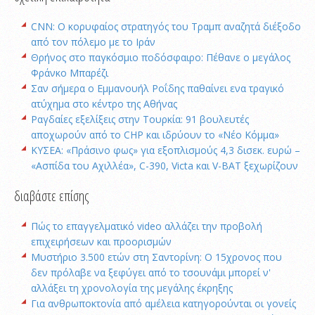
CNN: Ο κορυφαίος στρατηγός του Τραμπ αναζητά διέξοδο
από τον πόλεμο με το Ιράν
Θρήνος στο παγκόσμιο ποδόσφαιρο: Πέθανε ο μεγάλος
Φράνκο Μπαρέζι
Σαν σήμερα ο Εμμανουήλ Ροΐδης παθαίνει ενα τραγικό
ατύχημα στο κέντρο της Αθήνας
Ραγδαίες εξελίξεις στην Τουρκία: 91 βουλευτές
αποχωρούν από το CHP και ιδρύουν το «Νέο Κόμμα»
ΚΥΣΕΑ: «Πράσινο φως» για εξοπλισμούς 4,3 δισεκ. ευρώ –
«Ασπίδα του Αχιλλέα», C-390, Victa και V-BAT ξεχωρίζουν
διαβάστε επίσης
Πώς το επαγγελματικό video αλλάζει την προβολή
επιχειρήσεων και προορισμών
Μυστήριο 3.500 ετών στη Σαντορίνη: Ο 15χρονος που
δεν πρόλαβε να ξεφύγει από το τσουνάμι μπορεί ν'
αλλάξει τη χρονολογία της μεγάλης έκρηξης
Για ανθρωποκτονία από αμέλεια κατηγορούνται οι γονείς