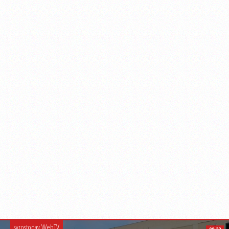
syrostoday WebTV