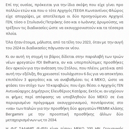
Επί της ουσίας, πρόκειται για την ίδια σκέψη που είχε γίνει προ
πολλών ετών και που ο τότε Αρχηγός ΓΕΕΘΑ Κωνταντίνος Φλώρος
είχε απορρίψει, με αποτέλεσμα οι δύο προηγούμενοι Αρχηγοί
ΓΕΝ, τόσο ο Στυλιανός Πετράκης όσο και ο Ιωάννης Δρυμούσης, να
τρέξουν τις διαδικασίες ώστε να εκσυγχρονιστούν και τα τέσσερα
πλοία.
Όλα ήταν έτοιμα, μάλιστα, από τα τέλη του 2023, όταν με την αυγή
του 2024 οι διαδικασίες πάγωσαν εκ νέου.
Κι αν αυτή τη στιγμή το βάρος δίδεται στην παραλαβή των τριών
νέων φρεγατών FDI Belharra, αν και υπερπολύτιμες προσθήκες
δεν αρκούν για την ανάταση του Στόλου, που πλέον, μετά και από
αυτή την εξέλιξη, θα χρειαστεί τουλάχιστον 6 δις για να αποκτήσει
επιπλέον 3 φρεγάτες και να αναβαθμίσει τις 4 ΜΕΚΟ, ώστε να
φτάσει τον στόχο των 10 καραβιών, που έχει θέσει ο Αρχηγός ΓΕΝ
Αντιναύαρχος Δημήτριος Ελευθέριος Κατάρας. Εκτός κι αν ισχύουν
οι φήμες περί απόφασης να υποβληθούν δύο ΜΕΚΟ σε ένα
περιορισμένο πρόγραμμα εκσυγχρονισμού, ποντάροντας στο
«ναι» των Ιταλών για την προσθήκη δύο φρεγατών FREMM κλάσης
Bergamini με την προοπτική προσθήκης άλλων δύο
μεταχειρισμένων ως το 2034.
Η Φ/Γ ΣΑΛΑΜΙΣ (F-455) είναι τύπου ΜΕΚΟ 200 ΗΝ, Γερμανικής