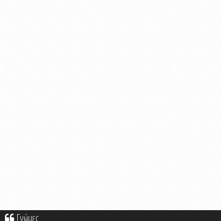
Γνώμες