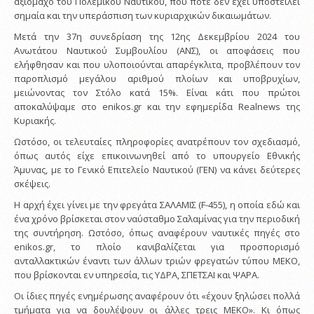
αξιόμαχο του Πολεμικού Ναυτικού, που ποτέ δεν έχει υποστείλει
σημαία και την υπεράσπιση των κυριαρχικών δικαιωμάτων.
Μετά την 37η συνεδρίαση της 12ης Δεκεμβρίου 2024 του
Ανωτάτου Ναυτικού Συμβουλίου (ΑΝΣ), οι αποφάσεις που
ελήφθησαν και που υλοποιούνται απαρέγκλιτα, προβλέπουν τον
παροπλισμό μεγάλου αριθμού πλοίων και υποβρυχίων,
μειώνοντας τον Στόλο κατά 15%. Είναι κάτι που πρώτοι
αποκαλύψαμε στο enikos.gr και την εφημερίδα Realnews της
Κυριακής.
Ωστόσο, οι τελευταίες πληροφορίες ανατρέπουν τον σχεδιασμό,
όπως αυτός είχε επικοινωνηθεί από το υπουργείο Εθνικής
Άμυνας, με το Γενικό Επιτελείο Ναυτικού (ΓΕΝ) να κάνει δεύτερες
σκέψεις.
Η αρχή έχει γίνει με την φρεγάτα ΣΑΛΑΜΙΣ (F-455), η οποία εδώ και
ένα χρόνο βρίσκεται στον ναύσταθμο Σαλαμίνας για την περιοδική
της συντήρηση. Ωστόσο, όπως αναφέρουν ναυτικές πηγές στο
enikos.gr, το πλοίο κανιβαλίζεται για προσπορισμό
ανταλλακτικών έναντι των άλλων τριών φρεγατών τύπου ΜΕΚΟ,
που βρίσκονται εν υπηρεσία, τις ΥΔΡΑ, ΣΠΕΤΣΑΙ και ΨΑΡΑ.
Οι ίδιες πηγές ενημέρωσης αναφέρουν ότι «έχουν ξηλώσει πολλά
τμήματα για να δουλέψουν οι άλλες τρεις ΜΕΚΟ». Κι όπως