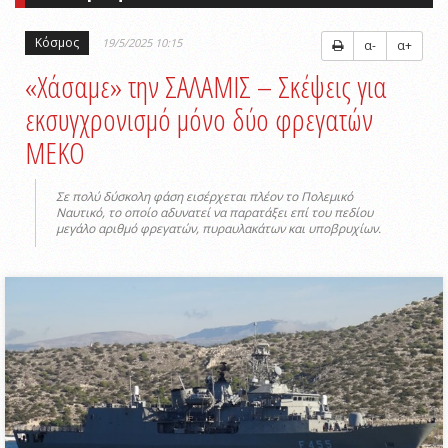
Κόσμος
19/5/2025 10:15
α-
α+
«Χάσαμε» την ΣΑΛΑΜΙΣ – Σκέψεις για
εκσυγχρονισμό μόνο δύο φρεγατών
ΜΕΚΟ
Σε πολύ δύσκολη φάση εισέρχεται πλέον το Πολεμικό
Ναυτικό, το οποίο αδυνατεί να παρατάξει επί του πεδίου
μεγάλο αριθμό φρεγατών, πυραυλακάτων και υποβρυχίων.