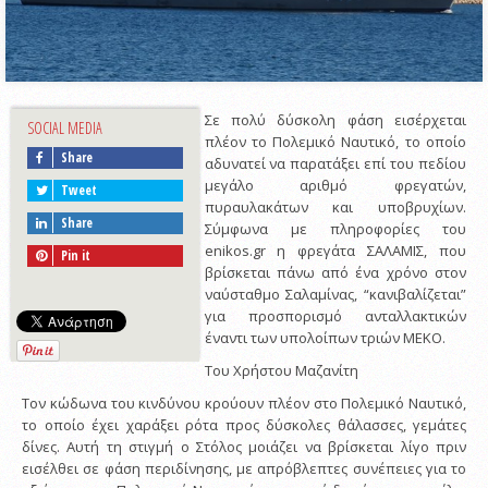
Σε πολύ δύσκολη φάση εισέρχεται
SOCIAL MEDIA
πλέον το Πολεμικό Ναυτικό, το οποίο
Share
αδυνατεί να παρατάξει επί του πεδίου
μεγάλο αριθμό φρεγατών,
Tweet
πυραυλακάτων και υποβρυχίων.
Share
Σύμφωνα με πληροφορίες του
enikos.gr η φρεγάτα ΣΑΛΑΜΙΣ, που
Pin it
βρίσκεται πάνω από ένα χρόνο στον
ναύσταθμο Σαλαμίνας, “κανιβαλίζεται”
για προσπορισμό ανταλλακτικών
έναντι των υπολοίπων τριών ΜΕΚΟ.
Του Χρήστου Μαζανίτη
Τον κώδωνα του κινδύνου κρούουν πλέον στο Πολεμικό Ναυτικό,
το οποίο έχει χαράξει ρότα προς δύσκολες θάλασσες, γεμάτες
δίνες. Αυτή τη στιγμή ο Στόλος μοιάζει να βρίσκεται λίγο πριν
εισέλθει σε φάση περιδίνησης, με απρόβλεπτες συνέπειες για το