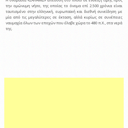
Η ονομασία «ΣΑΛΑΜΙΣ» απεδόθη στο πλοίο σε ένδειξη τιμής προς
την ομώνυμη νήσο, της οποίας το όνομα επί 2.500 χρόνια είναι
ταυτισμένο στην ελληνική, ευρωπαϊκή και διεθνή συνείδηση με
μία από τις μεγαλύτερες σε έκταση, αλλά κυρίως σε συνέπειες
ναυμαχία όλων των εποχών που έλαβε χώρα το 480 π.Χ., στα νερά
της.