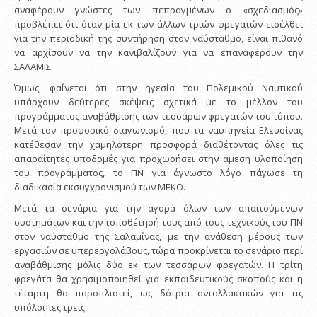
αναφέρουν γνώστες των πεπραγμένων ο «σχεδιασμός»
προβλέπει ότι όταν μία εκ των άλλων τριών φρεγατών εισέλθει
για την περιοδική της συντήρηση στον ναύσταθμο, είναι πιθανό
να αρχίσουν να την κανιβαλίζουν για να επαναφέρουν την
ΣΑΛΑΜΙΣ.
Όμως, φαίνεται ότι στην ηγεσία του Πολεμικού Ναυτικού
υπάρχουν δεύτερες σκέψεις σχετικά με το μέλλον του
προγράμματος αναβάθμισης των τεσσάρων φρεγατών του τύπου.
Μετά τον προφορικό διαγωνισμό, που τα ναυπηγεία Ελευσίνας
κατέθεσαν την χαμηλότερη προσφορά διαθέτοντας όλες τις
απαραίτητες υποδομές για προχωρήσει στην άμεση υλοποίηση
του προγράμματος, το ΠΝ για άγνωστο λόγο πάγωσε τη
διαδικασία εκσυγχρονισμού των ΜΕΚΟ.
Μετά τα σενάρια για την αγορά όλων των απαιτούμενων
συστημάτων και την τοποθέτησή τους από τους τεχνικούς του ΠΝ
στον ναύσταθμο της Σαλαμίνας, με την ανάθεση μέρους των
εργασιών σε υπερεργολάβους, τώρα προκρίνεται το σενάριο περί
αναβάθμισης μόλις δύο εκ των τεσσάρων φρεγατών. Η τρίτη
φρεγάτα θα χρησιμοποιηθεί για εκπαιδευτικούς σκοπούς και η
τέταρτη θα παροπλιστεί, ως δότρια ανταλλακτικών για τις
υπόλοιπες τρεις.