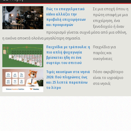
Πώς το επαγγελματικό
Σε μια εποχή όπου η
video αλλάζει την
πρώτη επαφή με μια
προβολή επιχειρήσεων
επιχείρηση, ένα
και προορισμών
ξενοδοχείο ή έναν
προορισμό γίνεται συχνά μέσα από μια οθόνη,
η εικόνα αποκτά ολοένα μεγαλύτερη σημασία.
Παιχνίδια με τράπουλα: η
Παιχνίδια για
πιο απλή ψυχαγωγία
παρέες και
βρίσκεται ήδη σε ένα
οικογένειες
συρτάρι του σπιτιού
Τιμές καυσίμων στα νησιά
Πόσο ακριβότερο
2026: Πού πληρώνεις έως
είναι το υγραέριο
και 25 λεπτά παραπάνω
στα νησιά;
το λίτρο