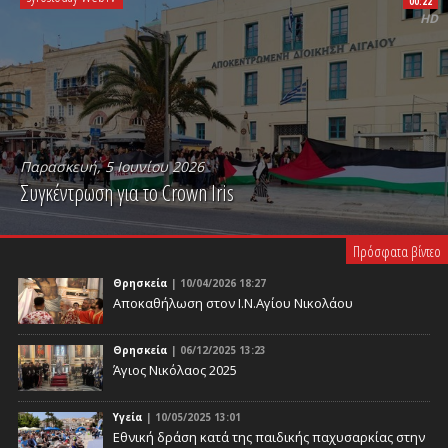
00:22
HD
Παρασκευή, 5 Ιουνίου 2026
Συγκέντρωση για το Crown Iris
PLAY VIDEO
Πρόσφατα βίντεο
Θρησκεία
| 10/04/2026 18:27
Αποκαθήλωση στον Ι.Ν.Αγίου Νικολάου
Θρησκεία
| 06/12/2025 13:23
Άγιος Νικόλαος 2025
Υγεία
| 10/05/2025 13:01
Eθνική δράση κατά της παιδικής παχυσαρκίας στην