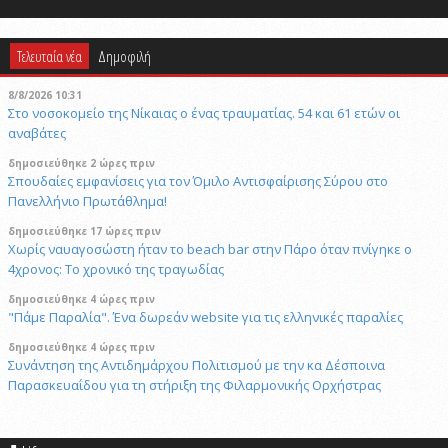
Τελευταία νέα
Δημοφιλή
8/8/2026 10:31
Στο νοσοκομείο της Νίκαιας ο ένας τραυματίας. 54 και 61 ετών οι
αναβάτες
δημοσιεύθηκε 2 ώρες πριν
Σπουδαίες εμφανίσεις για τον Όμιλο Αντισφαίρισης Σύρου στο
Πανελλήνιο Πρωτάθλημα!
δημοσιεύθηκε 17 ώρες πριν
Χωρίς ναυαγοσώστη ήταν το beach bar στην Πάρο όταν πνίγηκε ο
4χρονος: Το χρονικό της τραγωδίας
δημοσιεύθηκε 4 ώρες πριν
"Πάμε Παραλία". Ένα δωρεάν website για τις ελληνικές παραλίες
δημοσιεύθηκε 4 ώρες πριν
Συνάντηση της Αντιδημάρχου Πολιτισμού με την κα Δέσποινα
Παρασκευαΐδου για τη στήριξη της Φιλαρμονικής Ορχήστρας
δημοσιεύθηκε 4 ώρες πριν
Νηστεία, προσευχή και πίστη: Τα κλειδιά της απομάκρυνσης των