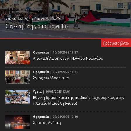
Παρασκευή, 5 Ιουνίου 2026
Συγκέντρωση για το Crown Iris
PLAY VIDEO
Πρόσφατα βίντεο
Θρησκεία
| 10/04/2026 18:27
Αποκαθήλωση στον Ι.Ν.Αγίου Νικολάου
Θρησκεία
| 06/12/2025 13:23
Άγιος Νικόλαος 2025
Υγεία
| 10/05/2025 13:01
Eθνική δράση κατά της παιδικής παχυσαρκίας στην
πλατεία Μιαούλη (video)
Θρησκεία
| 22/04/2025 10:40
Χριστός Ανέστη