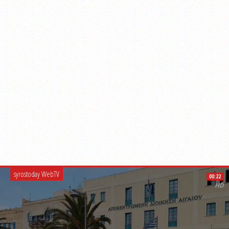
syrostoday WebTV
00:22
HD