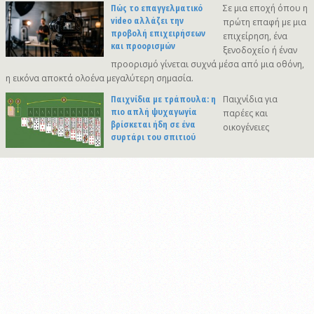
Πώς το επαγγελματικό
Σε μια εποχή όπου η
video αλλάζει την
πρώτη επαφή με μια
προβολή επιχειρήσεων
επιχείρηση, ένα
και προορισμών
ξενοδοχείο ή έναν
προορισμό γίνεται συχνά μέσα από μια οθόνη,
η εικόνα αποκτά ολοένα μεγαλύτερη σημασία.
Παιχνίδια με τράπουλα: η
Παιχνίδια για
πιο απλή ψυχαγωγία
παρέες και
βρίσκεται ήδη σε ένα
οικογένειες
συρτάρι του σπιτιού