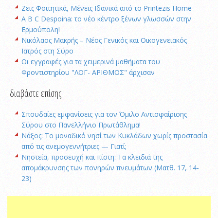
Ζεις Φοιτητικά, Μένεις Ιδανικά από το Printezis Home
A B C Despoina: το νέο κέντρο ξένων γλωσσών στην
Ερμούπολη!
Νικόλαος Μακρής – Νέος Γενικός και Οικογενειακός
Ιατρός στη Σύρο
Οι εγγραφές για τα χειμερινά μαθήματα του
Φροντιστηρίου "ΛΟΓ- ΑΡΙΘΜΟΣ" άρχισαν
διαβάστε επίσης
Σπουδαίες εμφανίσεις για τον Όμιλο Αντισφαίρισης
Σύρου στο Πανελλήνιο Πρωτάθλημα!
Νάξος: Το μοναδικό νησί των Κυκλάδων χωρίς προστασία
από τις ανεμογεννήτριες — Γιατί;
Νηστεία, προσευχή και πίστη: Τα κλειδιά της
απομάκρυνσης των πονηρών πνευμάτων (Ματθ. 17, 14-
23)