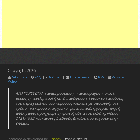
Copyright
2026
Site map
|
FAQ
|
Βοήθεια
|
Επικοινωνία
|
RSS
|
Privacy
Policy
ΑΠΑΓΟΡΕΥΕΤΑΙ η αναδημοσίευση, η αναπαραγωγή, ολική,
μερική ή περιληπτική ή κατά παράφραση ή διασκευή απόδοση
του περιεχομένου του παρόντος web site με οποιονδήποτε
τρόπο, ηλεκτρονικό, μηχανικό, φωτοτυπικό, ηχογράφησης ή
άλλο, χωρίς προηγούμενη γραπτή άδεια του εκδότη. Νόμος
2121/1993 και κανόνες Διεθνούς Δικαίου που ισχύουν στην
Ελλάδα.