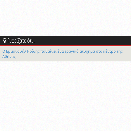
Γνωρίζατε ότι...
Ο Εμμανουήλ Ροΐδης παθαίνει ένα τραγικό ατύχημα στο κέντρο της
Αθήνας