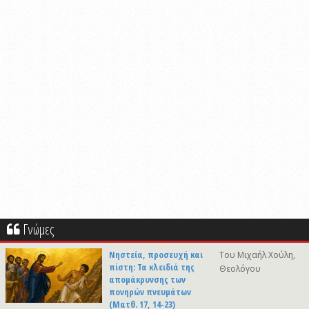
Γνώμες
Νηστεία, προσευχή και
Του Μιχαήλ Χούλη,
πίστη: Τα κλειδιά της
Θεολόγου
απομάκρυνσης των
πονηρών πνευμάτων
(Ματθ. 17, 14-23)