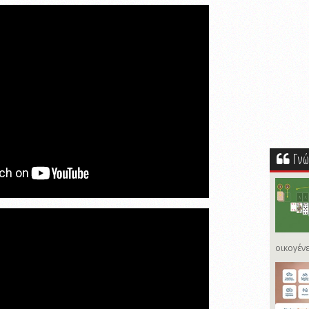
Γνώ
οικογένε