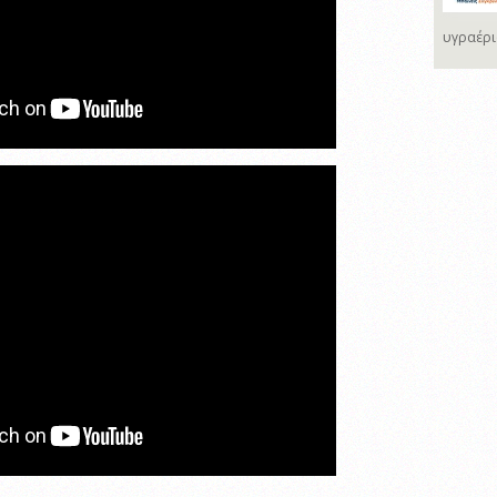
υγραέρι