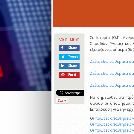
Σε Ιστορία (Ο.Π. Ανθ
SOCIAL MEDIA
Σπουδών Υγείας) και 
Share
εξετάζονται σήμερα (6/6
Tweet
Δείτε εδώ τα θέματα στ
Share
Δείτε εδώ τα θέματα σ
Pin it
Δείτε εδώ τα θέματα στ
Να σημειωθεί ότι πρό
δίνουν οι υποψήφιοι τ
Εκπαίδευση για την ερ
Ο
ι πρώτες απαντήσεις 
Oι πρώτες απαντήσεις 
Oι πρώτες απαντήσεις γ