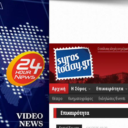
Ο απόλυτος οδηγός ενημέρωσ
Αρχική
Η Σύρος
Επικαιρότητα
Θέατρο
Κινηματογράφος
Εκδηλώσεις/Events
Επικαιρότητα
Εκπαίδευση
6/6/2025 10:20