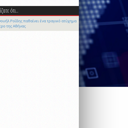
ζατε ότι...
ουήλ Ροΐδης παθαίνει ένα τραγικό ατύχημα
τρο της Αθήνας