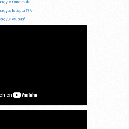
εις για Οικονομία
ις για Ιστορία ΓΕΛ
εις για Φυσική