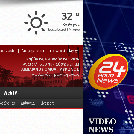
32 °
Καθαρός
Βορειοδυτικοί 5 Μποφόρ
ικοινωνία
Διαφημιστείτε στο syrostoday.gr
Σάββατο, 8 Αυγούστου 2026
Ανατολή: 6:30 πμ - Δύση: 8:21 μμ
ΑΙΜΙΛΙΑΝΟΥ ΟΜΟΛ., ΜΥΡΩΝΟΣ
Αιμιλιανός, Τριαντάφυλλος
WebTV
os Stories
Δι@ύγεια
Livescore