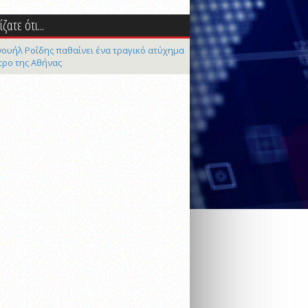
ζατε ότι...
ουήλ Ροΐδης παθαίνει ένα τραγικό ατύχημα
τρο της Αθήνας