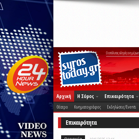
Ο απόλυτος οδηγός ενημέρωσ
Αρχική
Η Σύρος
Επικαιρότητα
Θέατρο
Κινηματογράφος
Εκδηλώσεις/Events
Επικαιρότητα
Θρησκεία
10/6/2025 12:44