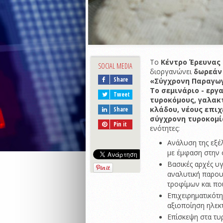
Tο
Κέντρο Έρευνας 
SOCIAL MEDIA
διοργανώνει
δωρεάν 
Share
«Σύγχρονη Παραγωγ
Το σεμινάριο - εργ
Tweet
τυροκόμους, γαλακ
κλάδου, νέους επιχ
Share
σύγχρονη τυροκομ
Pin it
ενότητες:
Ανάλυση της εξέ
με έμφαση στην 
Βασικές αρχές υ
αναλυτική παρου
τροφίμων και πο
Επιχειρηματικότ
αξιοποίηση ηλεκ
Επίσκεψη στα τυ