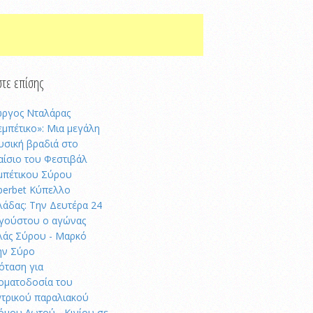
τε επίσης
ώργος Νταλάρας
εμπέτικο»: Μια μεγάλη
υσική βραδιά στο
αίσιο του Φεστιβάλ
μπέτικου Σύρου
perbet Κύπελλο
λάδας: Την Δευτέρα 24
γούστου ο αγώνας
λάς Σύρου - Μαρκό
ην Σύρο
όταση για
οματοδοσία του
ντρικού παραλιακού
όμου Λωτού - Κινίου σε