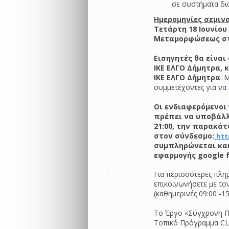
σε συστήματα δι
Ημερομηνίες σεμιν
Τετάρτη 18 Ιουνίου 
Μεταμορφώσεως στ
Εισηγητές θα είναι
ΙΚΕ ΕΛΓΟ Δήμητρα, 
ΙΚΕ ΕΛΓΟ Δήμητρα
. 
συμμετέχοντες για να
Οι ενδιαφερόμενοι
πρέπει να υποβάλλο
21:00, την παρακάτ
στον σύνδεσμο:
htt
συμπληρώνεται και
εφαρμογής google 
Για περισσότερες πληρ
επικοινωνήσετε με τ
(καθημερινές 09:00 -1
Το Έργο «Σύγχρονη Π
Τοπικό Πρόγραμμα CL