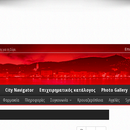
Επ
ης για τη Σύρο.
City Navigator
Επιχειρηματικός κατάλογος
Photo Gallery
Φαρμακεία
Πληροφορίες
Συγκοινωνία
Κρουαζιερόπλοια
Αγγελίες
Syr