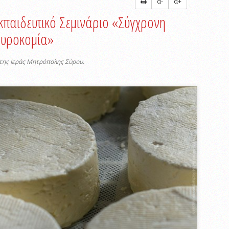
α-
α+
παιδευτικό Σεμινάριο «Σύγχρονη
Τυροκομία»
της Ιεράς Μητρόπολης Σύρου.