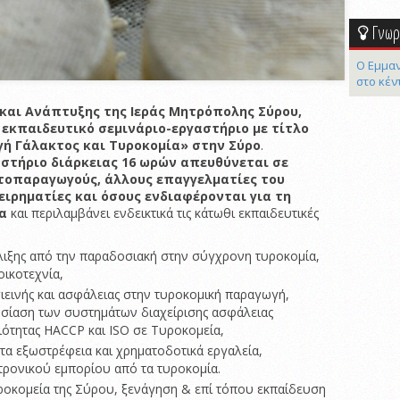
Γνωρί
Ο Εμμαν
στο κέν
και Ανάπτυξης της Ιεράς Μητρόπολης Σύρου,
εκπαιδευτικό σεμινάριο-εργαστήριο με τίτλο
ή Γάλακτος και Τυροκομία» στην Σύρο
.
αστήριο διάρκειας 16 ωρών απευθύνεται σε
τοπαραγωγούς, άλλους επαγγελματίες του
ειρηματίες και όσους ενδιαφέρονται για τη
ία
και περιλαμβάνει ενδεικτικά τις κάτωθι εκπαιδευτικές
λιξης από την παραδοσιακή στην σύγχρονη τυροκομία,
οικοτεχνία,
γιεινής και ασφάλειας στην τυροκομική παραγωγή,
σίαση των συστημάτων διαχείρισης ασφάλειας
ιότητας HACCP και ISO σε Τυροκομεία,
ητα εξωστρέφεια και χρηματοδοτικά εργαλεία,
τρονικού εμπορίου από τα τυροκομία.
ροκομεία της Σύρου, ξενάγηση & επί τόπου εκπαίδευση