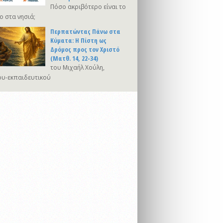
Πόσο ακριβότερο είναι το
ο στα νησιά;
Περπατώντας Πάνω στα
Κύματα: Η Πίστη ως
Δρόμος προς τον Χριστό
(Ματθ. 14, 22-34)
του Μιχαήλ Χούλη,
υ-εκπαιδευτικού