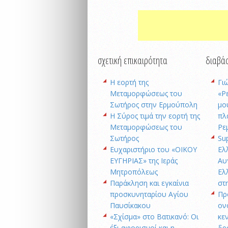
σχετική επικαιρότητα
διαβάσ
Η εορτή της
Γι
Μεταμορφώσεως του
«Ρ
Σωτήρος στην Ερμούπολη
μο
Η Σύρος τιμά την εορτή της
πλ
Μεταμορφώσεως του
Ρε
Σωτήρος
Su
Ευχαριστήριο του «ΟΙΚΟΥ
Ελ
ΕΥΓΗΡΙΑΣ» της Ιεράς
Αυ
Μητροπόλεως
Ελ
Παράκληση και εγκαίνια
στ
προσκυνηταρίου Αγίου
Πρ
Παυσίκακου
ον
«Σχίσμα» στο Βατικανό: Οι
κε
έξι αφορισμοί και η
δρ