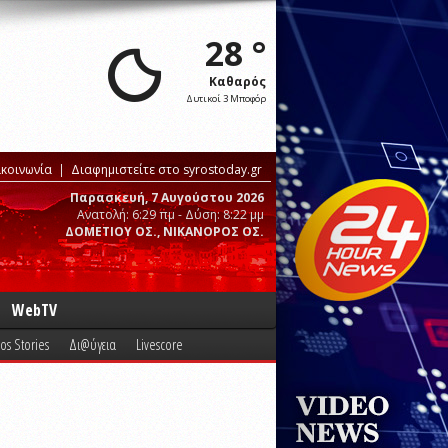
28 °
Καθαρός
Δυτικοί 3 Μποφόρ
ικοινωνία
Διαφημιστείτε στο syrostoday.gr
Παρασκευή, 7 Αυγούστου 2026
Ανατολή: 6:29 πμ - Δύση: 8:22 μμ
ΔΟΜΕΤΙΟΥ ΟΣ., ΝΙΚΑΝΟΡΟΣ ΟΣ.
WebTV
os Stories
Δι@ύγεια
Livescore