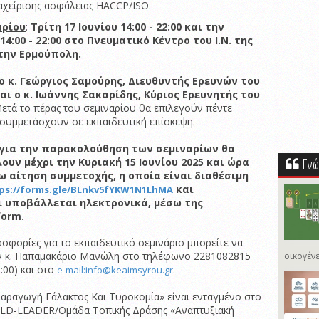
αχείρισης ασφάλειας HACCP/ISO.
αρίου
:
Τρίτη 17 Ιουνίου 14:00 - 22:00 και την
14:00 - 22:00 στο Πνευματικό Κέντρο του Ι.Ν. της
ην Ερμούπολη.
 ο κ. Γεώργιος Σαμούρης, Διευθυντής Ερευνών του
και ο κ. Ιωάννης Σακαρίδης, Κύριος Ερευνητής του
Μετά το πέρας του σεμιναρίου θα επιλεγούν πέντε
 συμμετάσχουν σε εκπαιδευτική επίσκεψη.
 για την παρακολούθηση των σεμιναρίων θα
Γνώ
υν μέχρι την Κυριακή 15 Ιουνίου 2025 και ώρα
ω αίτηση συμμετοχής, η οποία είναι διαθέσιμη
και
ps://forms.gle/BLnkv5fYKW1N1LhMA
 υποβάλλεται ηλεκτρονικά, μέσω της
form.
οφορίες για το εκπαιδευτικό σεμινάριο μπορείτε να
ον κ. Παπαμακάριο Μανώλη στο τηλέφωνο 2281082815
οικογένε
5:00) και στο
.
e-mail:info@keaimsyrou.gr
αραγωγή Γάλακτος Και Τυροκομία» είναι ενταγμένο στο
LD-LEADER/Ομάδα Τοπικής Δράσης «Αναπτυξιακή