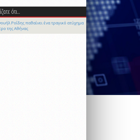
ζατε ότι...
ουήλ Ροΐδης παθαίνει ένα τραγικό ατύχημα
τρο της Αθήνας