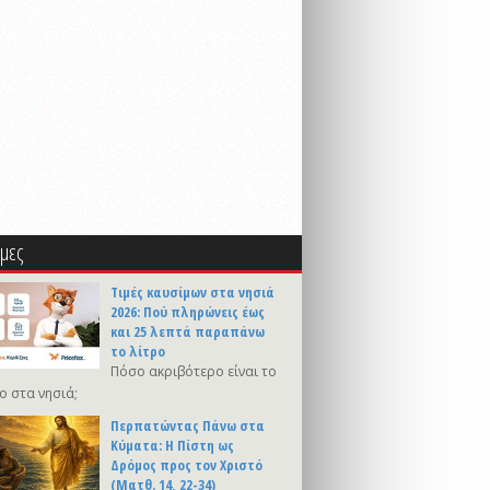
μες
Τιμές καυσίμων στα νησιά
2026: Πού πληρώνεις έως
και 25 λεπτά παραπάνω
το λίτρο
Πόσο ακριβότερο είναι το
ο στα νησιά;
Περπατώντας Πάνω στα
Κύματα: Η Πίστη ως
Δρόμος προς τον Χριστό
(Ματθ. 14, 22-34)