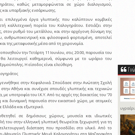
ηράτου, καθώς μεταμορφώνεται σε χώρο διαλογισμού,
ς και υπαρξιακής ενσάρκωσης.
ει επιλεγμένα έργα γλυπτικής που καλύπτουν κομβικές
ετή καλλιτεχνική πορεία του Καλογηράτου. Εστιάζει στην
ς, στον ρυθμό του μετάλλου, και στην αρχέγονη δύναμη της
υ, ανθρωποκεντρική και φιλοσοφικά φορτισμένη, αποτελεί
και της μεταφυσικής μέσα από τη χειρονομία.
οποιηθούν την Τετάρτη 11 Ιουνίου, στις 20:00, παρουσία του
 θα λειτουργεί καθημερινά, σύμφωνα με το ωράριο του
ρμούπολης. Η είσοδος είναι ελεύθερη.
Γνώ
αλογηράτος
γεννήθηκε στην Κεφαλονιά. Σπούδασε στην Ανώτατη Σχολή
) στην Αθήνα και συνέχισε σπουδές γλυπτικής και τεχνικών
, με υποτροφία του Ι.Κ.Υ. Από τις αρχές της δεκαετίας του ’70
ή και δυναμική παρουσία στον εικαστικό χώρο, με ατομικές
ε Ελλάδα και εξωτερικό.
υγραέρι
θετηθεί σε δημόσιους χώρους, μουσεία και ιδιωτικές
λή του στην ελληνική γλυπτική θεωρείται ξεχωριστή για τη
 τελετουργική διάσταση που προσδίδει στο υλικό. Από το
πίτι–Μουσείο Γλυπτικής Μεμά Καλογηράτου στα Μαζαρακάτα