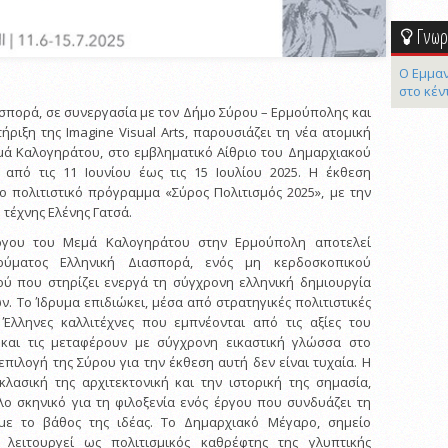
Γνωρί
Ο Εμμαν
στο κέν
ασπορά, σε συνεργασία με τον Δήμο Σύρου – Ερμούπολης και
ήριξη της Imagine Visual Arts, παρουσιάζει τη νέα ατομική
μά Καλογηράτου, στο εμβληματικό Αίθριο του Δημαρχιακού
από τις 11 Ιουνίου έως τις 15 Ιουλίου 2025. Η έκθεση
ο πολιτιστικό πρόγραμμα «Σύρος Πολιτισμός 2025», με την
 τέχνης Ελένης Γατσά.
ργου του Μεμά Καλογηράτου στην Ερμούπολη αποτελεί
ρύματος Ελληνική Διασπορά, ενός μη κερδοσκοπικού
ού που στηρίζει ενεργά τη σύγχρονη ελληνική δημιουργία
ν. Το Ίδρυμα επιδιώκει, μέσα από στρατηγικές πολιτιστικές
ι Έλληνες καλλιτέχνες που εμπνέονται από τις αξίες του
 και τις μεταφέρουν με σύγχρονη εικαστική γλώσσα στο
επιλογή της Σύρου για την έκθεση αυτή δεν είναι τυχαία. Η
λασική της αρχιτεκτονική και την ιστορική της σημασία,
ο σκηνικό για τη φιλοξενία ενός έργου που συνδυάζει τη
με το βάθος της ιδέας. Το Δημαρχιακό Μέγαρο, σημείο
 λειτουργεί ως πολιτισμικός καθρέφτης της γλυπτικής