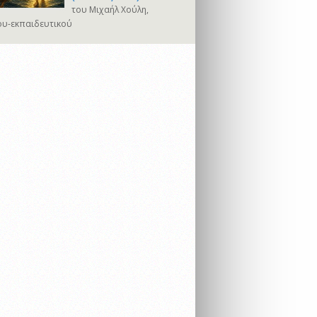
του Μιχαήλ Χούλη,
υ-εκπαιδευτικού