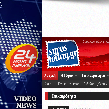
Ο απόλυτος οδηγός ενημέρωσ
Αρχική
Η Σύρος
Επικαιρότητα
Θέατρο
Κινηματογράφος
Εκδηλώσεις/Events
Επικαιρότητα
Πολιτισμός
11/6/2025 12:11