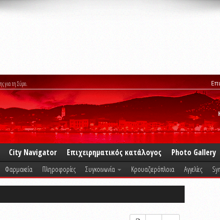
Επ
ης για τη Σύρο.
City Navigator
Επιχειρηματικός κατάλογος
Photo Gallery
Φαρμακεία
Πληροφορίες
Συγκοινωνία
Κρουαζιερόπλοια
Αγγελίες
Syr