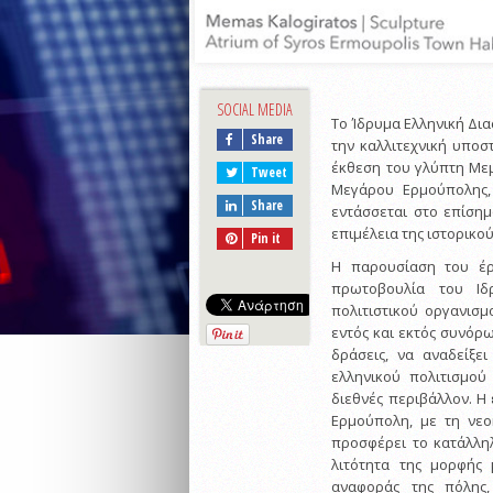
SOCIAL MEDIA
Το Ίδρυμα Ελληνική Δι
Share
την καλλιτεχνική υποστ
έκθεση του γλύπτη Με
Tweet
Μεγάρου Ερμούπολης, 
Share
εντάσσεται στο επίσημ
επιμέλεια της ιστορικού
Pin it
Η παρουσίαση του έ
πρωτοβουλία του Ιδ
πολιτιστικού οργανισμ
εντός και εκτός συνόρω
δράσεις, να αναδείξε
ελληνικού πολιτισμού
διεθνές περιβάλλον. Η 
Ερμούπολη, με τη νεοκ
προσφέρει το κατάλληλ
λιτότητα της μορφής 
αναφοράς της πόλης,