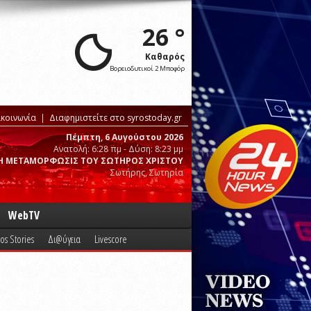
26 °
Καθαρός
Βορειοδυτικοί 2 Μποφόρ
ικοινωνία
Διαφημιστείτε στο syrostoday.gr
Πέμπτη, 6 Αυγούστου 2026
Ανατολή: 6:28 πμ - Δύση: 8:23 μμ
Η ΜΕΤΑΜΟΡΦΩΣΙΣ ΤΟΥ ΣΩΤΗΡΟΣ ΧΡΙΣΤΟΥ
Σωτήρης, Σωτηρία
WebTV
os Stories
Δι@ύγεια
Livescore