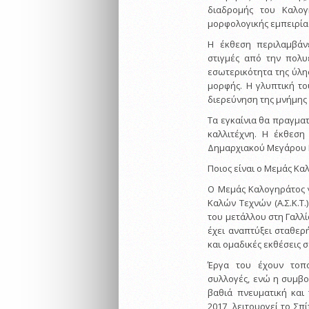
διαδρομής του Καλογ
μορφολογικής εμπειρία
Η έκθεση περιλαμβάν
στιγμές από την πολυ
εσωτερικότητα της ύλη
μορφής. Η γλυπτική το
διερεύνηση της μνήμης 
Τα εγκαίνια θα πραγματ
καλλιτέχνη. Η έκθεση
Δημαρχιακού Μεγάρου Ε
Ποιος είναι ο Μεμάς Κ
Ο Μεμάς Καλογηράτος 
Καλών Τεχνών (Α.Σ.Κ.Τ.
του μετάλλου στη Γαλλία
έχει αναπτύξει σταθερ
και ομαδικές εκθέσεις σ
Έργα του έχουν τοπο
συλλογές, ενώ η συμβο
βαθιά πνευματική και
2017, λειτουργεί το Σ