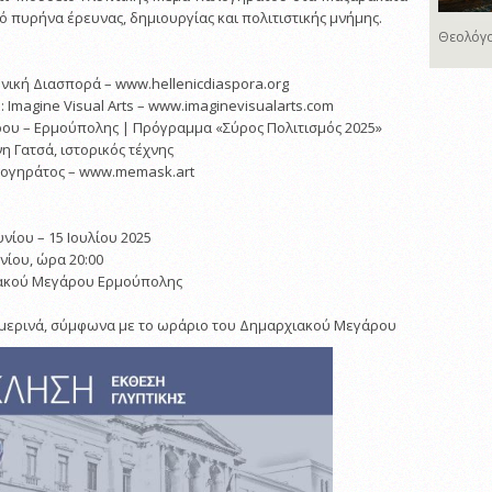
ό πυρήνα έρευνας, δημιουργίας και πολιτιστικής μνήμης.
Θεολόγο
νική Διασπορά – www.hellenicdiaspora.org
 Imagine Visual Arts – www.imaginevisualarts.com
ου – Ερμούπολης | Πρόγραμμα «Σύρος Πολιτισμός 2025»
η Γατσά, ιστορικός τέχνης
λογηράτος – www.memask.art
υνίου – 15 Ιουλίου 2025
υνίου, ώρα 20:00
ιακού Μεγάρου Ερμούπολης
ημερινά, σύμφωνα με το ωράριο του Δημαρχιακού Μεγάρου