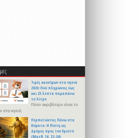
μες
Τιμές καυσίμων στα νησιά
2026: Πού πληρώνεις έως
και 25 λεπτά παραπάνω
το λίτρο
Πόσο ακριβότερο είναι το
ο στα νησιά;
Περπατώντας Πάνω στα
Κύματα: Η Πίστη ως
Δρόμος προς τον Χριστό
(Ματθ. 14, 22-34)