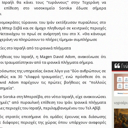
 Ισραήλ θα κάνει τους "τυράννους" στην Τεχεράνη να
 επίθεση στο νοσοκομείο Soroka έδωσε σήμερα
υ.
τρομοκράτες τύραννοι του Ιράν εκτόξευσαν πυραύλους στο
 Μπερ Σεβά και σε άμαχο πληθυσμό σε κεντρικές περιοχές
 Νετανιάχου το πρωί σε ανάρτησή του στο X. «Θα κάνουμε
εχεράνη να πληρώσουν το πλήρες τίμημα» συμπλήρωσε
ίες στο Ισραήλ από τα ιρανικά πλήγματα
ήθειας του Ισραήλ, η Magen David Adom, ανακοίνωσε ότι
οι τραυματίστηκαν από τα ιρανικά πλήγματα σήμερα.
Γνώ
ρόσωπος της υπηρεσίας έκανε λόγο για "δύο ανθρώπους σε
θώς και 30 "ελαφρά τραυματίες", ενώ πρόσθεσε ότι οι
vid Adom παρέχουν τις πρώτες βοήθειες σε "πολλούς
σημεία".
 Soroka στη Μπερσέβα, στο νότιο Ισραήλ, είχε ανακοινώσει
ημιές" από πυραυλική επίθεση του Ιράν. Ιρανικά πλήγματα
υγραέρι
ες περιοχές του Ισραήλ, περιλαμβανομένου του Τελ Αβίβ.
ός στρατός επεσήμανε ότι ομάδες έρευνας και διάσωσης
σε διάφορες περιοχές της χώρας όπου υπάρχουν αναφορές