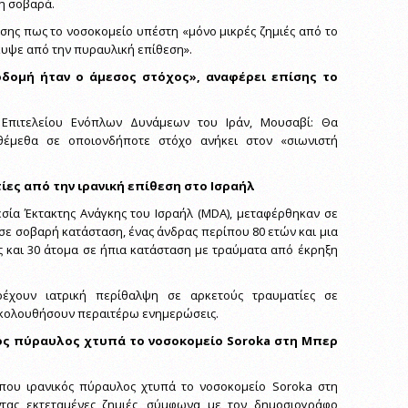
γη σοβαρά.
ίσης πως το νοσοκομείο υπέστη «μόνο μικρές ζημιές από το
υψε από την πυραυλική επίθεση».
δομή ήταν ο άμεσος στόχος», αναφέρει επίσης το
 Επιτελείου Ενόπλων Δυνάμεων του Ιράν, Μουσαβί: Θα
ιθέμεθα σε οποιονδήποτε στόχο ανήκει στον «σιωνιστή
ες από την ιρανική επίθεση στο Ισραήλ
σία Έκτακτης Ανάγκης του Ισραήλ (MDA), μεταφέρθηκαν σε
σε σοβαρή κατάσταση, ένας άνδρας περίπου 80 ετών και μια
ς και 30 άτομα σε ήπια κατάσταση με τραύματα από έκρηξη
έχουν ιατρική περίθαλψη σε αρκετούς τραυματίες σε
ακολουθήσουν περαιτέρω ενημερώσεις.
κός πύραυλος χτυπά το νοσοκομείο Soroka στη Μπερ
 που ιρανικός πύραυλος χτυπά το νοσοκομείο Soroka στη
τας εκτεταμένες ζημιές, σύμφωνα με τον δημοσιογράφο