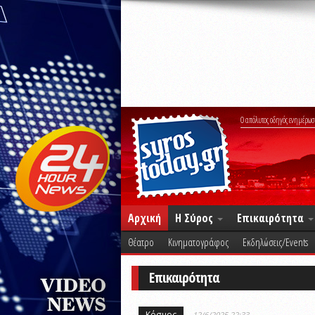
Ο απόλυτος οδηγός ενημέρωσ
Αρχική
Η Σύρος
Επικαιρότητα
Θέατρο
Κινηματογράφος
Εκδηλώσεις/Events
Επικαιρότητα
Κόσμος
12/6/2025 22:33