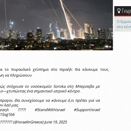
Γνωρί
Ο Εμμαν
στο κέν
ια το πυραυλικό χτύπημα στο Ισραήλ: Θα κάνουμε τους
άνη να πληρώσουν
τώς στόχευσε το νοσοκομείο Soroka στη Μπερσεβα με
ο—χτυπώντας ένα σημαντικό ιατρικό κέντρο.
πραγοι. Θα συνεχίσουμε να κάνουμε ό,τι πρέπει για να
ν λαό μας.
ραηλ
????!
#StandWithIsrael
#SupportIsrael
Y1Sxg1b6
???????? (@IsraelinGreece)
June 19, 2025