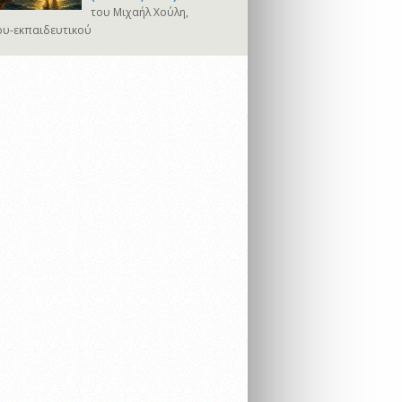
του Μιχαήλ Χούλη,
υ-εκπαιδευτικού