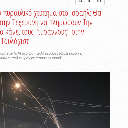
α-
α+
ο πυραυλικό χτύπημα στο Ισραήλ: Θα
στην Τεχεράνη να πληρώσουν Την
α κάνει τους "τυράννους" στην
 Τουλάχιστ
εσης των ΗΠΑ στο Ιράν, αλλά δεν έχει δώσει ακόμη την
ραυλοι από το Ιράν χτύπησαν το Ισραήλ