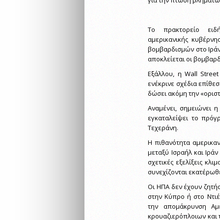
για την πτώση βλημάτω
Το πρακτορείο ειδ
αμερικανικής κυβέρνησ
βομβαρδισμών στο Ιράν.
αποκλείεται οι βομβαρδ
Εξάλλου, η Wall Stree
ενέκρινε σχέδια επίθε
δώσει ακόμη την «ορισ
Αναμένει, σημειώνει 
εγκαταλείψει το πρόγ
Τεχεράνη.
Η πιθανότητα αμερικαν
μεταξύ Ισραήλ και Ιράν
σχετικές εξελίξεις κλι
συνεχίζονται εκατέρωθ
Οι ΗΠΑ δεν έχουν ζητήσ
στην Κύπρο ή στο Ντιέ
την απομάκρυνση Αμ
κρουαζιερόπλοιων και τ