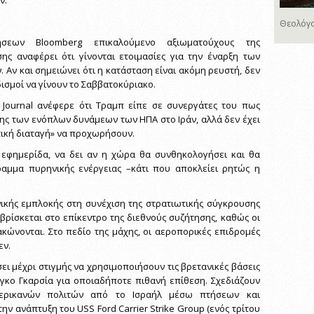
ν.
Θεολόγο
ήσεων Bloomberg επικαλούμενο αξιωματούχους της
ης αναφέρει ότι γίνονται ετοιμασίες για την έναρξη των
 Αν και σημειώνει ότι η κατάσταση είναι ακόμη ρευστή, δεν
ισμοί να γίνουν το Σαββατοκύριακο.
t Journal ανέφερε ότι Τραμπ είπε σε συνεργάτες του πως
σης των ενόπλων δυνάμεων των ΗΠΑ στο Ιράν, αλλά δεν έχει
τική διαταγή» να προχωρήσουν.
η εφημερίδα, να δει αν η χώρα θα συνθηκολογήσει και θα
ραμμα πυρηνικής ενέργειας –κάτι που αποκλείει ρητώς η
ικής εμπλοκής στη συνέχιση της στρατιωτικής σύγκρουσης
 βρίσκεται στο επίκεντρο της διεθνούς συζήτησης, καθώς οι
μακώνονται. Στο πεδίο της μάχης, οι αεροπορικές επιδρομές
εν.
ει μέχρι στιγμής να χρησιμοποιήσουν τις βρετανικές βάσεις
γκο Γκαρσία για οποιαδήποτε πιθανή επίθεση. Σχεδιάζουν
ερικανών πολιτών από το Ισραήλ μέσω πτήσεων και
ην ανάπτυξη του USS Ford Carrier Strike Group (ενός τρίτου