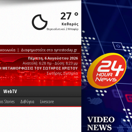
27 °
Καθαρός
Βορειοδυτικοί 2 Μποφόρ
ικοινωνία
Διαφημιστείτε στο syrostoday.gr
Πέμπτη, 6 Αυγούστου 2026
Ανατολή: 6:28 πμ - Δύση: 8:23 μμ
Η ΜΕΤΑΜΟΡΦΩΣΙΣ ΤΟΥ ΣΩΤΗΡΟΣ ΧΡΙΣΤΟΥ
Σωτήρης, Σωτηρία
WebTV
os Stories
Δι@ύγεια
Livescore