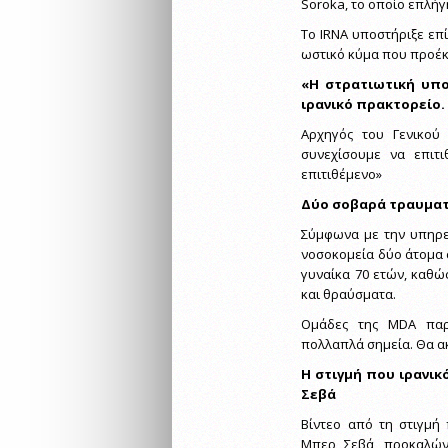
Soroka, το οποίο επλή
Το IRNA υποστήριξε επ
ωστικό κύμα που προέκ
«Η στρατιωτική υπο
ιρανικό πρακτορείο.
Αρχηγός του Γενικού
συνεχίσουμε να επιτ
επιτιθέμενο»
Δύο σοβαρά τραυματί
Σύμφωνα με την υπηρε
νοσοκομεία δύο άτομα 
γυναίκα 70 ετών, καθώ
και θραύσματα.
Ομάδες της MDA παρ
πολλαπλά σημεία. Θα 
Η στιγμή που ιρανι
Σεβά
Βίντεο από τη στιγμή
Μπερ Σεβά, προκαλών