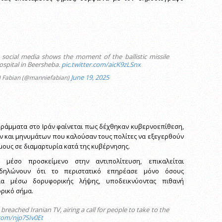
social media shows the moment of the ballistic missile
ospital in Beersheba.
pic.twitter.com/aicK9zLSnx
June 19, 2025
 Fabian (@manniefabian)
ράμματα στο Ιράν φαίνεται πως δέχθηκαν κυβερνοεπίθεση,
ν και μηνυμάτων που καλούσαν τους πολίτες να εξεγερθούν
μους σε διαμαρτυρία κατά της κυβέρνησης.
l, μέσο προσκείμενο στην αντιπολίτευση, επικαλείται
δηλώνουν ότι το περιστατικό επηρέασε μόνο όσους
ια μέσω δορυφορικής λήψης, υποδεικνύοντας πιθανή
ρικό σήμα.
reached Iranian TV, airing a call for people to take to the
.com/njp7SIv0Et