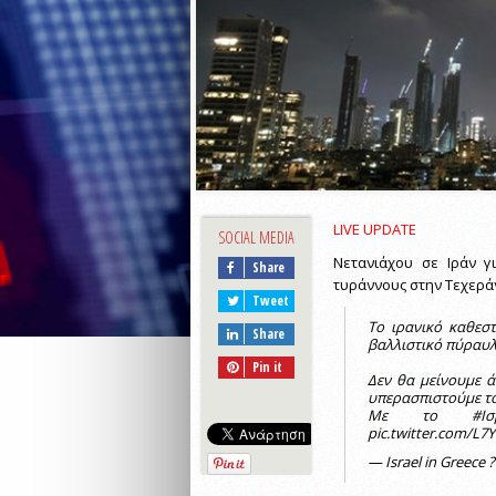
LIVE UPDATE
SOCIAL MEDIA
Νετανιάχου σε Ιράν γ
Share
τυράννους στην Τεχερ
Tweet
Το ιρανικό καθεσ
Share
βαλλιστικό πύραυλ
Pin it
Δεν θα μείνουμε ά
υπερασπιστούμε το
Με το
#Ισ
pic.twitter.com/L7
— Israel in Greece 