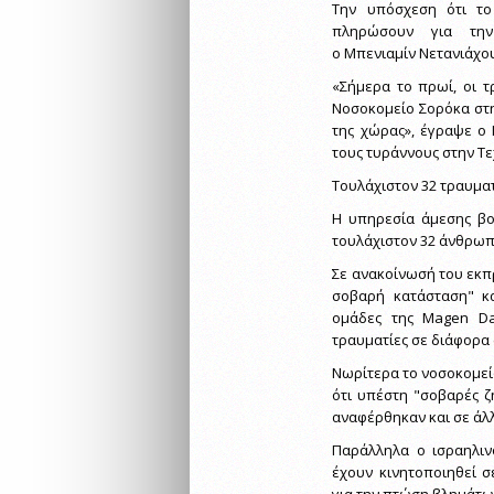
Την υπόσχεση ότι το
πληρώσουν για την
ο Μπενιαμίν Νετανιάχο
«Σήμερα το πρωί, οι 
Νοσοκομείο Σορόκα στη
της χώρας», έγραψε ο
τους τυράννους στην Τ
Τουλάχιστον 32 τραυματ
Η υπηρεσία άμεσης βο
τουλάχιστον 32 άνθρωπ
Σε ανακοίνωσή του εκπ
σοβαρή κατάσταση" κα
ομάδες της Magen Da
τραυματίες σε διάφορα 
Νωρίτερα το νοσοκομείο
ότι υπέστη "σοβαρές ζ
αναφέρθηκαν και σε άλλ
Παράλληλα ο ισραηλιν
έχουν κινητοποιηθεί 