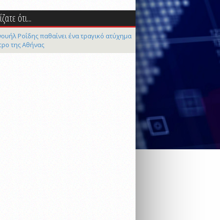
ζατε ότι...
ουήλ Ροΐδης παθαίνει ένα τραγικό ατύχημα
τρο της Αθήνας