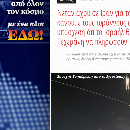
Νετανιάχου σε Ιράν για τ
κάνουμε τους τυράννους 
υπόσχεση ότι το Ισραήλ θ
Τεχεράνη να πληρώσουν.
Ο Τραμπ είπε ότι ενέκρινε σχέδια επίθ
οριστική διαταγή να προχωρήσουν - Πύ
Συνεχής Ενημέρωση από το Syrostoday