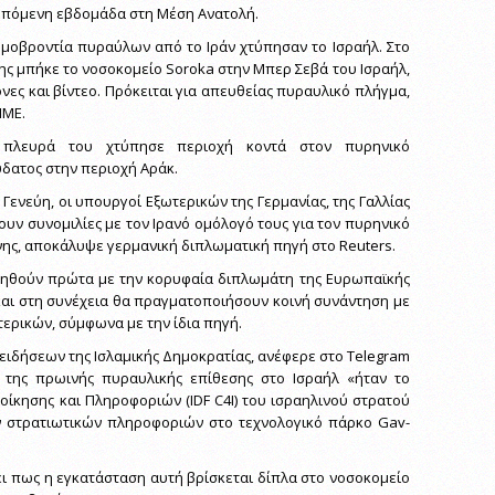
επόμενη εβδομάδα στη Μέση Ανατολή.
ομοβροντία πυραύλων από το Ιράν χτύπησαν το Ισραήλ. Στο
ης μπήκε το νοσοκομείο Soroka στην Μπερ Σεβά του Ισραήλ,
νες και βίντεο. Πρόκειται για απευθείας πυραυλικό πλήγμα,
ΜΜΕ.
πλευρά του χτύπησε περιοχή κοντά στον πυρηνικό
δατος στην περιοχή Αράκ.
 Γενεύη, οι υπουργοί Εξωτερικών της Γερμανίας, της Γαλλίας
χουν συνομιλίες με τον Ιρανό ομόλογό τους για τον πυρηνικό
ης, αποκάλυψε γερμανική διπλωματική πηγή στο Reuters.
τηθούν πρώτα με την κορυφαία διπλωμάτη της Ευρωπαϊκής
και στη συνέχεια θα πραγματοποιήσουν κοινή συνάντηση με
τερικών, σύμφωνα με την ίδια πηγή.
 ειδήσεων της Ισλαμικής Δημοκρατίας, ανέφερε στο Telegram
» της πρωινής πυραυλικής επίθεσης στο Ισραήλ «ήταν το
οίκησης και Πληροφοριών (IDF C4I) του ισραηλινού στρατού
ν στρατιωτικών πληροφοριών στο τεχνολογικό πάρκο Gav-
ι πως η εγκατάσταση αυτή βρίσκεται δίπλα στο νοσοκομείο