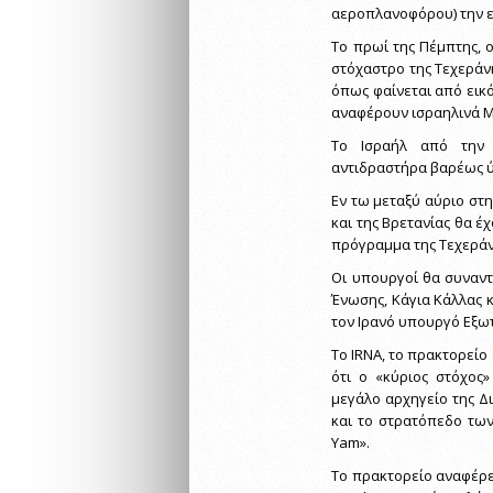
αεροπλανοφόρου) την 
Το πρωί της Πέμπτης, 
στόχαστρο της Τεχεράν
όπως φαίνεται από εικό
αναφέρουν ισραηλινά 
Το Ισραήλ από την 
αντιδραστήρα βαρέως ύ
Εν τω μεταξύ αύριο στη
και της Βρετανίας θα έ
πρόγραμμα της Τεχεράν
Οι υπουργοί θα συναν
Ένωσης, Κάγια Κάλλας 
τον Ιρανό υπουργό Εξω
Το IRNA, το πρακτορείο
ότι ο «κύριος στόχος
μεγάλο αρχηγείο της Δι
και το στρατόπεδο τω
Yam».
Το πρακτορείο αναφέρε