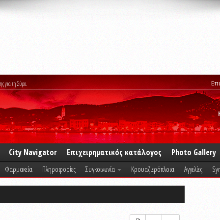
Επ
ης για τη Σύρο.
City Navigator
Επιχειρηματικός κατάλογος
Photo Gallery
Φαρμακεία
Πληροφορίες
Συγκοινωνία
Κρουαζιερόπλοια
Αγγελίες
Syr