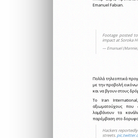
Emanuel Fabian.
Footage posted to 
impact at Soroka H
— Emanuel (Mannie)
Πολλά τηλεοπτικά προγ
με την προβολή εικόνω
και να βγουν στους δρό
Το Iran Internationa
αξιωματούχους που 
λαμβάνουν τα κανάλ
παρέμβαση στο δορυφο
Hackers reportedly b
streets.
pic.twitter