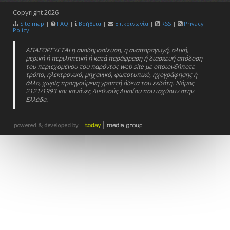
Copyright
2026
Site map
|
FAQ
|
Βοήθεια
|
Επικοινωνία
|
RSS
|
Privacy
Policy
ΑΠΑΓΟΡΕΥΕΤΑΙ η αναδημοσίευση, η αναπαραγωγή, ολική,
μερική ή περιληπτική ή κατά παράφραση ή διασκευή απόδοση
του περιεχομένου του παρόντος web site με οποιονδήποτε
τρόπο, ηλεκτρονικό, μηχανικό, φωτοτυπικό, ηχογράφησης ή
άλλο, χωρίς προηγούμενη γραπτή άδεια του εκδότη. Νόμος
2121/1993 και κανόνες Διεθνούς Δικαίου που ισχύουν στην
Ελλάδα.