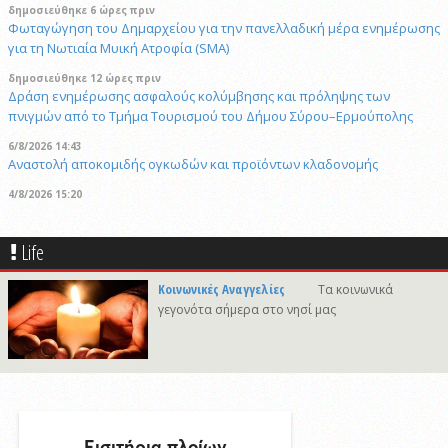
δημοσιεύθηκε 6 ώρες πριν
Φωταγώγηση του Δημαρχείου για την πανελλαδική μέρα ενημέρωσης
για τη Νωτιαία Μυική Ατροφία (SMA)
δημοσιεύθηκε 12 ώρες πριν
Δράση ενημέρωσης ασφαλούς κολύμβησης και πρόληψης των
πνιγμών από το Τμήμα Τουρισμού του Δήμου Σύρου–Ερμούπολης
6/8/2026 14:43
Αναστολή αποκομιδής ογκωδών και προϊόντων κλαδονομής
4/8/2026 15:20
Στις φυλακές της Χίου οδηγήθηκε ο 41χρονος δράστης του φονικού
στην Άνω Σύρο
Life
δημοσιεύθηκε 6 ώρες πριν
Πρόταση για ονοματοδοσία του κεντρικού παραλιακού δρόμου Λωτού
Κοινωνικές Αναγγελίες
Τα κοινωνικά
- Κινίου σε οδό "ΦΩΤΙΟΥ Δ. ΞΑΓΟΡΑΡΗ"
γεγονότα σήμερα στο νησί μας
δημοσιεύθηκε 6 ώρες πριν
Το Μικροβιολογικό ιατρείο του Αντωνίου Τσιαμπούρη θα είναι
κλειστό από την Δευτέρα 10/8 έως και την Δευτέρα 17/8
6/8/2026 17:17
Η εορτή της Μεταμορφώσεως του Σωτήρος στην Ερμούπολη
δημοσιεύθηκε 12 ώρες πριν