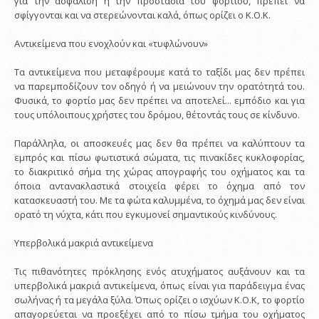
για την ασφάλιση ή την προστασία του φορτίου, πρέπει να
σφίγγονται και να στερεώνονται καλά, όπως ορίζει ο Κ.Ο.Κ.
Αντικείμενα που ενοχλούν και «τυφλώνουν»
Τα αντικείμενα που μεταφέρουμε κατά το ταξίδι μας δεν πρέπει
να παρεμποδίζουν τον οδηγό ή να μειώνουν την ορατότητά του.
Φυσικά, το φορτίο μας δεν πρέπει να αποτελεί... εμπόδιο και για
τους υπόλοιπους χρήστες του δρόμου, θέτοντάς τους σε κίνδυνο.
Παράλληλα, οι αποσκευές μας δεν θα πρέπει να καλύπτουν τα
εμπρός και πίσω φωτιστικά σώματα, τις πινακίδες κυκλοφορίας,
το διακριτικό σήμα της χώρας απογραφής του οχήματος και τα
όποια αντανακλαστικά στοιχεία φέρει το όχημα από τον
κατασκευαστή του. Με τα φώτα καλυμμένα, το όχημά μας δεν είναι
ορατό τη νύχτα, κάτι που εγκυμονεί σημαντικούς κινδύνους.
Υπερβολικά μακριά αντικείμενα
Τις πιθανότητες πρόκλησης ενός ατυχήματος αυξάνουν και τα
υπερβολικά μακριά αντικείμενα, όπως είναι για παράδειγμα ένας
σωλήνας ή τα μεγάλα ξύλα. Όπως ορίζει ο ισχύων Κ.Ο.Κ, το φορτίο
απαγορεύεται να προεξέχει από το πίσω τμήμα του οχήματος