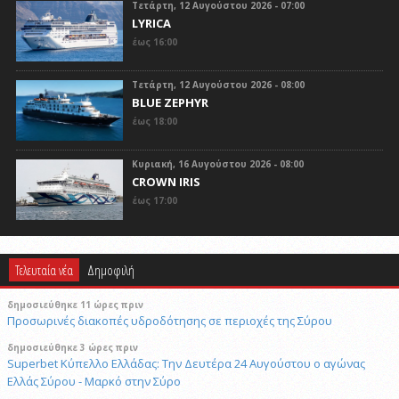
Τετάρτη, 12 Αυγούστου 2026 - 07:00
LYRICA
έως 16:00
Τετάρτη, 12 Αυγούστου 2026 - 08:00
BLUE ZEPHYR
έως 18:00
Κυριακή, 16 Αυγούστου 2026 - 08:00
CROWN IRIS
έως 17:00
Τελευταία νέα
Δημοφιλή
δημοσιεύθηκε 11 ώρες πριν
Προσωρινές διακοπές υδροδότησης σε περιοχές της Σύρου
δημοσιεύθηκε 3 ώρες πριν
Superbet Κύπελλο Ελλάδας: Την Δευτέρα 24 Αυγούστου ο αγώνας
Ελλάς Σύρου - Μαρκό στην Σύρο