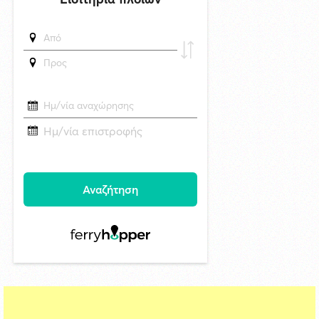
Oλοκληρώθηκε η αποκατάσταση των κρηπιδωμάτων που είχαν
υποστεί φθορές στο λιμάνι του Τούρλου