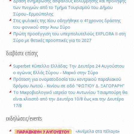
Δράση ενημέρωσης ασφαλούς κολύμβησης και πρόληψης
των πνιγμών από το Τμήμα Τουρισμού του Δήμου
Σύρου–Ερμούπολης
Στις φυλακές της Χίου οδηγήθηκε ο 41χρονος δράστης
του φονικού στην Άνω Σύρο
Πρώτη προσέγγιση του υπερπολυτελούς EXPLORA II στη
Σύρο με θετικές προοπτικές για το 2027
διαβάστε επίσης
Superbet Κύπελλο Ελλάδας: Την Δευτέρα 24 Αυγούστου
ο αγώνας Ελλάς Σύρου - Μαρκό στην Σύρο
Πρόταση για ονοματοδοσία του κεντρικού παραλιακού
δρόμου Λωτού - Κινίου σε οδό "ΦΩΤΙΟΥ Δ. ΞΑΓΟΡΑΡΗ"
Το Μικροβιολογικό ιατρείο του Αντωνίου Τσιαμπούρη θα
είναι κλειστό από την Δευτέρα 10/8 έως και την Δευτέρα
17/8
εκδηλώσεις/events
«Ανέμελα στα πέλαγα»