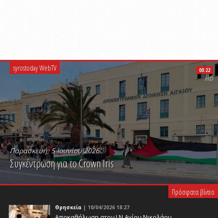
syrostoday WebTV
00:22
HD
Παρασκευή, 5 Ιουνίου 2026
Συγκέντρωση για το Crown Iris
PLAY VIDEO
Πρόσφατα βίντεο
Θρησκεία
| 10/04/2026 18:27
Αποκαθήλωση στον Ι.Ν.Αγίου Νικολάου