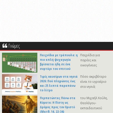
Γνώμες
Παιχνίδια με τράπουλα: η
Παιχνίδια για
πιο απλή ψυχαγωγία
παρέες και
βρίσκεται ήδη σε ένα
οικογένειες
συρτάρι του σπιτιού
Τιμές καυσίμων στα νησιά
Πόσο ακριβότερο
2026: Πού πληρώνεις έως
είναι το υγραέριο
και 25 λεπτά παραπάνω
στα νησιά;
το λίτρο
Περπατώντας Πάνω στα
του Μιχαήλ Χούλη,
Κύματα: Η Πίστη ως
Θεολόγου-
Δρόμος προς τον Χριστό
εκπαιδευτικού
(Ματθ. 14, 22-34)