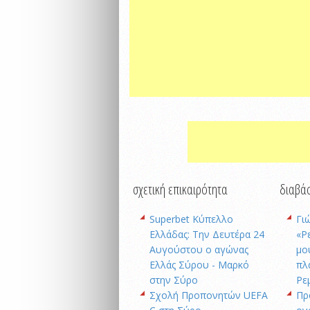
σχετική επικαιρότητα
διαβάσ
Superbet Κύπελλο
Γι
Ελλάδας: Την Δευτέρα 24
«Ρ
Αυγούστου ο αγώνας
μο
Ελλάς Σύρου - Μαρκό
πλ
στην Σύρο
Ρε
Σχολή Προπονητών UEFA
Πρ