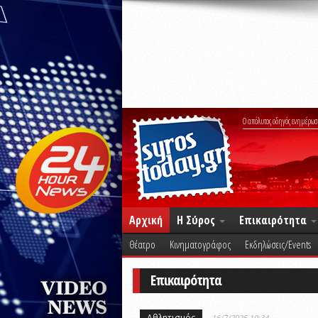
Ο απόλυτος οδηγός ενημέρωσ
Αρχική
Η Σύρος
Επικαιρότητα
Θέατρο
Κινηματογράφος
Εκδηλώσεις/Events
Επικαιρότητα
Αθλητισμός
16/7/2025 19:34