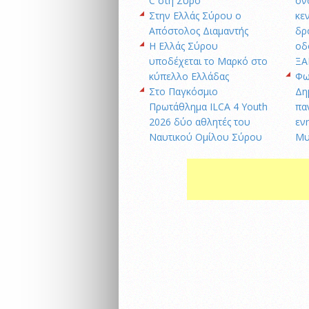
C στη Σύρο
ον
Στην Ελλάς Σύρου ο
κε
Απόστολος Διαμαντής
δρ
Η Ελλάς Σύρου
οδ
υποδέχεται το Μαρκό στο
ΞΑ
κύπελλο Ελλάδας
Φω
Στο Παγκόσμιο
Δη
Πρωτάθλημα ILCA 4 Youth
πα
2026 δύο αθλητές του
εν
Ναυτικού Ομίλου Σύρου
Μυ