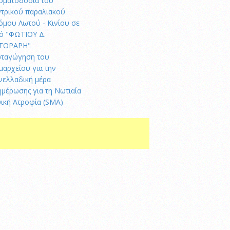
οματοδοσία του
ντρικού παραλιακού
όμου Λωτού - Κινίου σε
ό "ΦΩΤΙΟΥ Δ.
ΓΟΡΑΡΗ"
ταγώγηση του
μαρχείου για την
νελλαδική μέρα
ημέρωσης για τη Νωτιαία
ική Ατροφία (SMA)