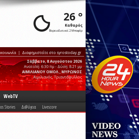
26 °
Καθαρός
Βορειοδυτικοί 2 Μποφόρ
ικοινωνία
Διαφημιστείτε στο syrostoday.gr
Σάββατο, 8 Αυγούστου 2026
Ανατολή: 6:30 πμ - Δύση: 8:21 μμ
ΑΙΜΙΛΙΑΝΟΥ ΟΜΟΛ., ΜΥΡΩΝΟΣ
Αιμιλιανός, Τριαντάφυλλος
WebTV
os Stories
Δι@ύγεια
Livescore