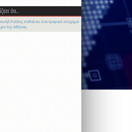
ζατε ότι...
ουήλ Ροΐδης παθαίνει ένα τραγικό ατύχημα
τρο της Αθήνας