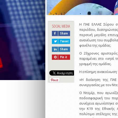
Η ΠΑΕ ΕΛΛΑΣ Σύρου συ
SOCIAL MEDIA
περιόδου, διατηρώντας
Share
περσινή μεγάλη επιτυχ
ανανέωση του συμβολαίο
Tweet
φανέλα της ομάδας.
Share
Ο 23χρονος αριστερός
Pin it
παραμένει στο «νησί τ
γραμμή της ομάδας.
Η επίσημη ανακοίνωση 
«Η διοίκηση της ΠΑΕ
συνεργασίας με τον Ντεμ
Ο Ντεμίρ, που αγωνίζ
ποδοσφαιρική του πορε
συνέχεια αγωνίστηκε σ
την Κ19 της Εθνικής 
πολύτιμο στέλεχος της