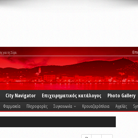
Επ
ης για τη Σύρο.
City Navigator
Επιχειρηματικός κατάλογος
Photo Gallery
Φαρμακεία
Πληροφορίες
Συγκοινωνία
Κρουαζιερόπλοια
Αγγελίες
Syr