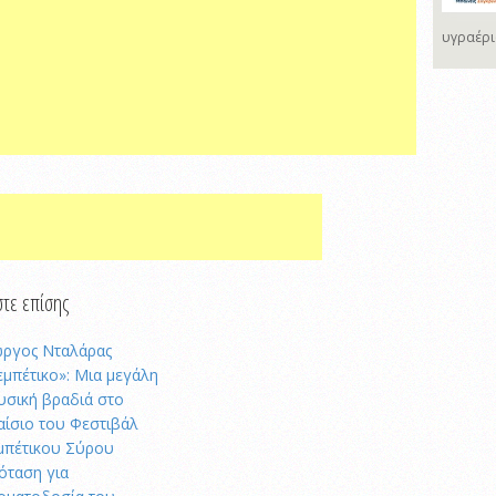
υγραέρι
τε επίσης
ώργος Νταλάρας
εμπέτικο»: Μια μεγάλη
υσική βραδιά στο
αίσιο του Φεστιβάλ
μπέτικου Σύρου
όταση για