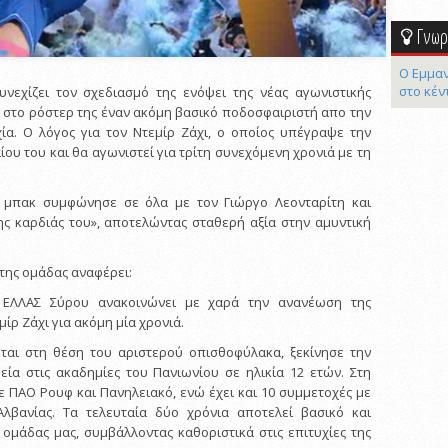
Γνωρί
Ο Εμμαν
στο κέν
νεχίζει τον σχεδιασμό της ενόψει της νέας αγωνιστικής
 στο ρόστερ της έναν ακόμη βασικό ποδοσφαιριστή απο την
ία. Ο λόγος για τον Ντεμίρ Ζάχι, ο οποίος υπέγραψε την
υ του και θα αγωνιστεί για τρίτη συνεχόμενη χρονιά με τη
 μπακ συμφώνησε σε όλα με τον Γιώργο Λεονταρίτη και
ης καρδιάς του», αποτελώντας σταθερή αξία στην αμυντική
της ομάδας αναφέρει:
 ΕΛΛΑΣ Σύρου ανακοινώνει με χαρά την ανανέωση της
ίρ Ζάχι για ακόμη μία χρονιά.
εται στη θέση του αριστερού οπισθοφύλακα, ξεκίνησε την
ία στις ακαδημίες του Πανιωνίου σε ηλικία 12 ετών. Στη
ε ΠΑΟ Ρουφ και Πανηλειακό, ενώ έχει και 10 συμμετοχές με
Αλβανίας. Τα τελευταία δύο χρόνια αποτελεί βασικό και
 ομάδας μας, συμβάλλοντας καθοριστικά στις επιτυχίες της