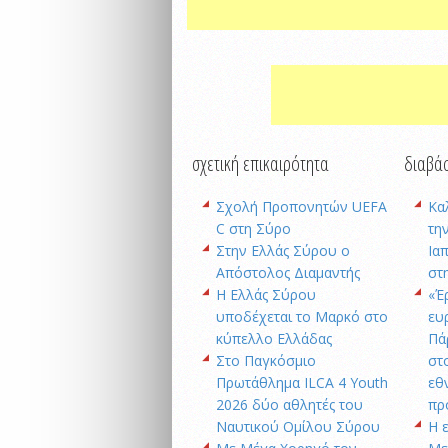
σχετική επικαιρότητα
διαβάσ
Σχολή Προπονητών UEFA
Κα
C στη Σύρο
την
Στην Ελλάς Σύρου ο
Ια
Απόστολος Διαμαντής
στ
Η Ελλάς Σύρου
«Έ
υποδέχεται το Μαρκό στο
ευ
κύπελλο Ελλάδας
Πά
Στο Παγκόσμιο
στ
Πρωτάθλημα ILCA 4 Youth
εθ
2026 δύο αθλητές του
πρ
Ναυτικού Ομίλου Σύρου
Η 