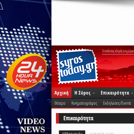
Ο απόλυτος οδηγός ενημέρωσ
Αρχική
Η Σύρος
Επικαιρότητα
Θέατρο
Κινηματογράφος
Εκδηλώσεις/Events
Επικαιρότητα
Αθλητισμός
13/8/2025 12:30