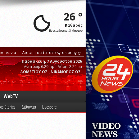
26 °
Καθαρός
Βορειοδυτικοί 3 Μποφόρ
ικοινωνία
Διαφημιστείτε στο syrostoday.gr
Παρασκευή, 7 Αυγούστου 2026
Ανατολή: 6:29 πμ - Δύση: 8:22 μμ
ΔΟΜΕΤΙΟΥ ΟΣ., ΝΙΚΑΝΟΡΟΣ ΟΣ.
WebTV
os Stories
Δι@ύγεια
Livescore