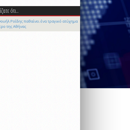
ζατε ότι...
ουήλ Ροΐδης παθαίνει ένα τραγικό ατύχημα
τρο της Αθήνας