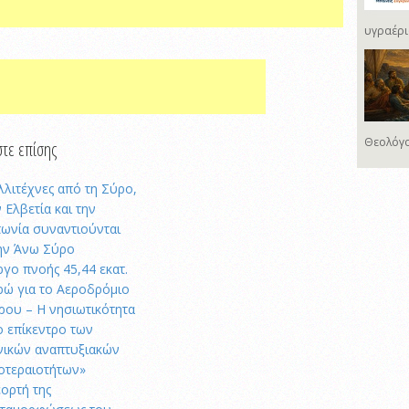
υγραέρι
Θεολόγο
τε επίσης
λλιτέχνες από τη Σύρο,
 Ελβετία και την
πωνία συναντιούνται
ην Άνω Σύρο
ργο πνοής 45,44 εκατ.
ρώ για το Αεροδρόμιο
ρου – Η νησιωτικότητα
ο επίκεντρο των
νικών αναπτυξιακών
οτεραιοτήτων»
εορτή της