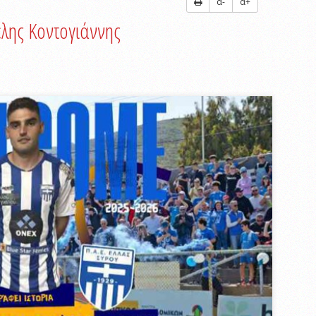
α-
α+
έλης Κοντογιάννης