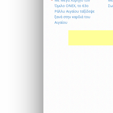
Με Μέγα Χορηγό τον
Με
Όμιλο ONEX, το 63ο
Σω
Ράλλυ Αιγαίου ταξίδεψε
ξανά στην καρδιά του
Αιγαίου