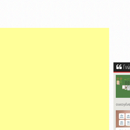
Γνώ
οικογένε