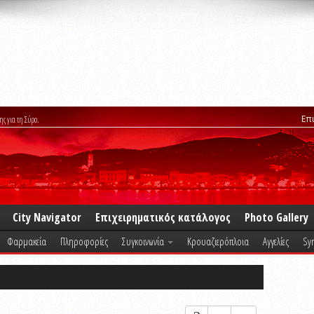
Επ
ης για τη Σύρο.
City Navigator
Επιχειρηματικός κατάλογος
Photo Gallery
Φαρμακεία
Πληροφορίες
Συγκοινωνία
Κρουαζιερόπλοια
Αγγελίες
Syr