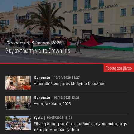
Παρασκευή, 5 Ιουνίου 2026
Συγκέντρωση για το Crown Iris
PLAY VIDEO
Πρόσφατα βίντεο
Θρησκεία
| 10/04/2026 18:27
Αποκαθήλωση στον Ι.Ν.Αγίου Νικολάου
Θρησκεία
| 06/12/2025 13:23
Άγιος Νικόλαος 2025
Υγεία
| 10/05/2025 13:01
Eθνική δράση κατά της παιδικής παχυσαρκίας στην
πλατεία Μιαούλη (video)