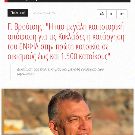
Πολιτική
7/9/2025 14:15
α-
α+
Γ. Βρούτσης: "Η πιο μεγάλη και ιστορική
απόφαση για τις Κυκλάδες η κατάργηση
του ΕΝΦΙΑ στην πρώτη κατοικία σε
οικισμούς έως και 1.500 κατοίκους"
Δικαίωση της πολιτική μας και μεγάλη ενίσχυση των
νησιωτών.