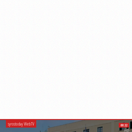
syrostoday WebTV
00:22
HD