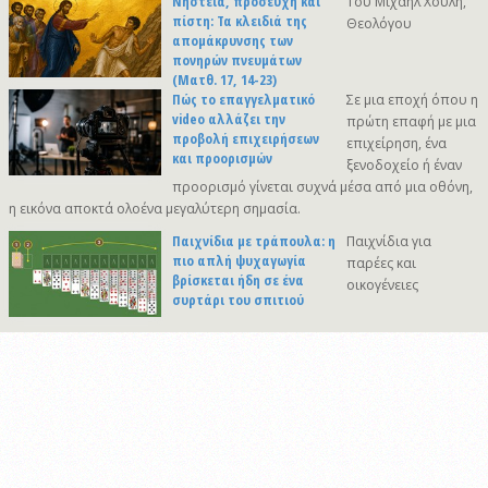
Νηστεία, προσευχή και
Του Μιχαήλ Χούλη,
πίστη: Τα κλειδιά της
Θεολόγου
απομάκρυνσης των
πονηρών πνευμάτων
(Ματθ. 17, 14-23)
Πώς το επαγγελματικό
Σε μια εποχή όπου η
video αλλάζει την
πρώτη επαφή με μια
προβολή επιχειρήσεων
επιχείρηση, ένα
και προορισμών
ξενοδοχείο ή έναν
προορισμό γίνεται συχνά μέσα από μια οθόνη,
η εικόνα αποκτά ολοένα μεγαλύτερη σημασία.
Παιχνίδια με τράπουλα: η
Παιχνίδια για
πιο απλή ψυχαγωγία
παρέες και
βρίσκεται ήδη σε ένα
οικογένειες
συρτάρι του σπιτιού