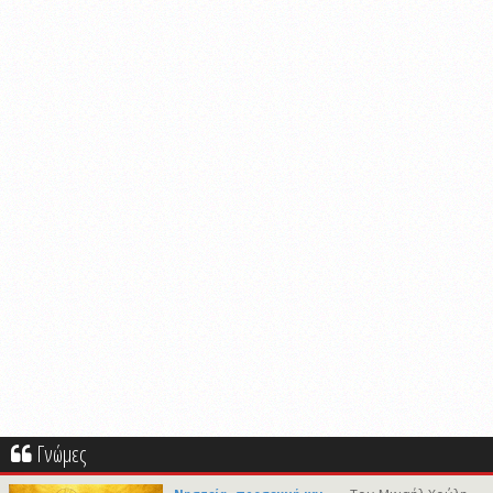
Γνώμες