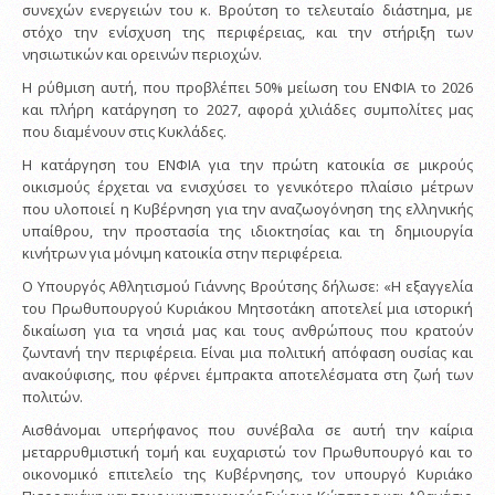
συνεχών ενεργειών του κ. Βρούτση το τελευταίο διάστημα, με
στόχο την ενίσχυση της περιφέρειας, και την στήριξη των
νησιωτικών και ορεινών περιοχών.
Η ρύθμιση αυτή, που προβλέπει 50% μείωση του ΕΝΦΙΑ το 2026
και πλήρη κατάργηση το 2027, αφορά χιλιάδες συμπολίτες μας
που διαμένουν στις Κυκλάδες.
Η κατάργηση του ΕΝΦΙΑ για την πρώτη κατοικία σε μικρούς
οικισμούς έρχεται να ενισχύσει το γενικότερο πλαίσιο μέτρων
που υλοποιεί η Κυβέρνηση για την αναζωογόνηση της ελληνικής
υπαίθρου, την προστασία της ιδιοκτησίας και τη δημιουργία
κινήτρων για μόνιμη κατοικία στην περιφέρεια.
Ο Υπουργός Αθλητισμού Γιάννης Βρούτσης δήλωσε: «Η εξαγγελία
του Πρωθυπουργού Κυριάκου Μητσοτάκη αποτελεί μια ιστορική
δικαίωση για τα νησιά μας και τους ανθρώπους που κρατούν
ζωντανή την περιφέρεια. Είναι μια πολιτική απόφαση ουσίας και
ανακούφισης, που φέρνει έμπρακτα αποτελέσματα στη ζωή των
πολιτών.
Αισθάνομαι υπερήφανος που συνέβαλα σε αυτή την καίρια
μεταρρυθμιστική τομή και ευχαριστώ τον Πρωθυπουργό και το
οικονομικό επιτελείο της Κυβέρνησης, τον υπουργό Κυριάκο