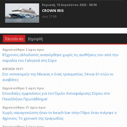
Κυριακή, 16 Αυγούστου 2026 - 08:00
CROWN IRIS
έως 17:00
Τελευταία νέα
Δημοφιλή
δημοσιεύθηκε 2 ώρες πριν
81χρονος αλλοδαπός ανασύρθηκε χωρίς τις αισθήσεις του από την
παραλία του Γαλησσά στη Σύρο
8/8/2026 10:31
Στο νοσοκομείο της Νίκαιας ο ένας τραυματίας. 54 και 61 ετών οι
αναβάτες
δημοσιεύθηκε 5 ώρες πριν
Σπουδαίες εμφανίσεις για τον Όμιλο Αντισφαίρισης Σύρου στο
Πανελλήνιο Πρωτάθλημα!
δημοσιεύθηκε 21 ώρες πριν
Χωρίς ναυαγοσώστη ήταν το beach bar στην Πάρο όταν πνίγηκε ο
4χρονος: Το χρονικό της τραγωδίας
δημοσιεύθηκε 7 ώρες πριν