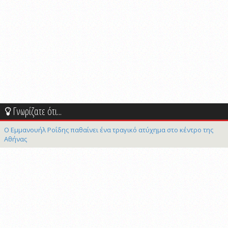
Γνωρίζατε ότι...
Ο Εμμανουήλ Ροΐδης παθαίνει ένα τραγικό ατύχημα στο κέντρο της
Αθήνας