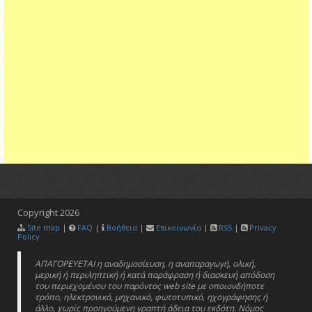
Copyright
2026
Site map
|
FAQ
|
Βοήθεια
|
Επικοινωνία
|
RSS
|
Privacy
Policy
ΑΠΑΓΟΡΕΥΕΤΑΙ η αναδημοσίευση, η αναπαραγωγή, ολική,
μερική ή περιληπτική ή κατά παράφραση ή διασκευή απόδοση
του περιεχομένου του παρόντος web site με οποιονδήποτε
τρόπο, ηλεκτρονικό, μηχανικό, φωτοτυπικό, ηχογράφησης ή
άλλο, χωρίς προηγούμενη γραπτή άδεια του εκδότη. Νόμος