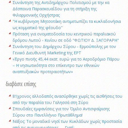
Συνάντηση της Αντιδημάρχου Πολιτισμού με την κα
Δέσποινα Παρασκευαΐδου για τη στήριξη της
Φιλαρμονικής Ορχήστρας
"Η κυβέρνηση Μητσοτάκη αντιμετωπίζει τα κυκλαδονήσια
ως κομματικό της φέουδο"
Πρόταση για ονοματοδοσία του κεντρικού παραλιακού
δρόμου Λωτού - Κινίου σε οδό "ΦΩΤΙΟΥ Δ. ΞΑΓΟΡΑΡΗ"
Συνάντηση του Δημάρχου Σύρου - Ερμούπολης με τον
Γενικό Διευθυντή Marketing της ΕΡΤ
«Έργο πνοής 45,44 εκατ. ευρώ για το Αεροδρόμιο Πάρου
– Η νησιωτικότητα στο επίκεντρο των εθνικών
αναπτυξιακών προτεραιοτήτων»
διαβάστε επίσης
81χρονος αλλοδαπός ανασύρθηκε χωρίς τις αισθήσεις του
από την παραλία του Γαλησσά στη Σύρο
Σπουδαίες εμφανίσεις για τον Όμιλο Αντισφαίρισης
Σύρου στο Πανελλήνιο Πρωτάθλημα!
Νάξος: Το μοναδικό νησί των Κυκλάδων χωρίς προστασία
από τις ανεμογεννήτριες — Γιατί;