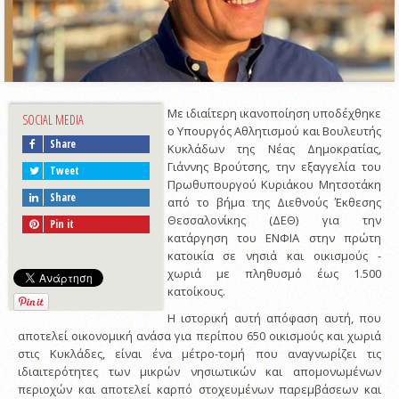
Με ιδιαίτερη ικανοποίηση υποδέχθηκε
SOCIAL MEDIA
ο Υπουργός Αθλητισμού και Βουλευτής
Share
Κυκλάδων της Νέας Δημοκρατίας,
Γιάννης Βρούτσης, την εξαγγελία του
Tweet
Πρωθυπουργού Κυριάκου Μητσοτάκη
Share
από το βήμα της Διεθνούς Έκθεσης
Θεσσαλονίκης (ΔΕΘ) για την
Pin it
κατάργηση του ΕΝΦΙΑ στην πρώτη
κατοικία σε νησιά και οικισμούς -
χωριά με πληθυσμό έως 1.500
κατοίκους.
Η ιστορική αυτή απόφαση αυτή, που
αποτελεί οικονομική ανάσα για περίπου 650 οικισμούς και χωριά
στις Κυκλάδες, είναι ένα μέτρο-τομή που αναγνωρίζει τις
ιδιαιτερότητες των μικρών νησιωτικών και απομονωμένων
περιοχών και αποτελεί καρπό στοχευμένων παρεμβάσεων και