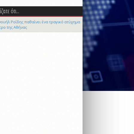
ζατε ότι...
ουήλ Ροΐδης παθαίνει ένα τραγικό ατύχημα
τρο της Αθήνας