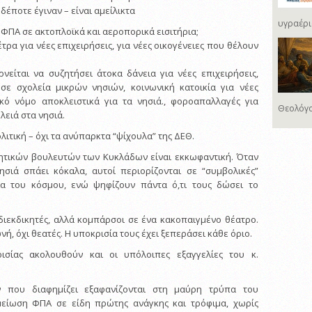
έποτε έγιναν – είναι αμείλικτα
υγραέρι
ο ΦΠΑ σε ακτοπλοϊκά και αεροπορικά εισιτήρια;
έτρα για νέες επιχειρήσεις, για νέες οικογένειες που θέλουν
ρνείται να συζητήσει άτοκα δάνεια για νέες επιχειρήσεις,
 σε σχολεία μικρών νησιών, κοινωνική κατοικία για νέες
ακό νόμο αποκλειστικά για τα νησιά., φοροαπαλλαγές για
Θεολόγο
λειά στα νησιά.
λιτική – όχι τα ανύπαρκτα “ψίχουλα” της ΔΕΘ.
ητικών βουλευτών των Κυκλάδων είναι εκκωφαντική. Όταν
ησιά σπάει κόκαλα, αυτοί περιορίζονται σε “συμβολικές”
ια του κόσμου, ενώ ψηφίζουν πάντα ό,τι τους δώσει το
 διεκδικητές, αλλά κομπάρσοι σε ένα κακοπαιγμένο θέατρο.
ή, όχι θεατές. Η υποκρισία τους έχει ξεπεράσει κάθε όριο.
ισίας ακολουθούν και οι υπόλοιπες εξαγγελίες του κ.
 που διαφημίζει εξαφανίζονται στη μαύρη τρύπα του
είωση ΦΠΑ σε είδη πρώτης ανάγκης και τρόφιμα, χωρίς