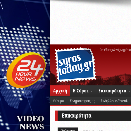
Ο απόλυτος οδηγός ενημέρωσ
Αρχική
Η Σύρος
Επικαιρότητα
Θέατρο
Κινηματογράφος
Εκδηλώσεις/Events
Επικαιρότητα
Πολιτική
7/9/2025 20:35