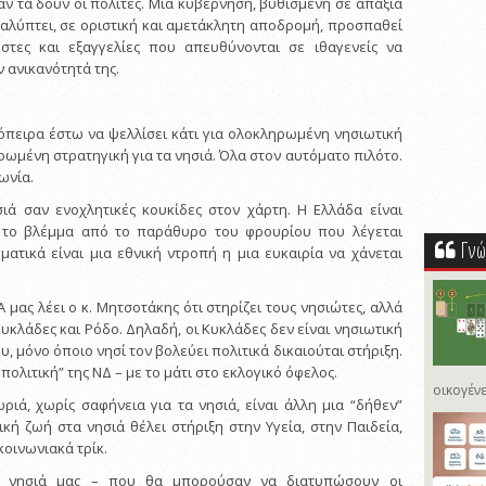
αν τα δουν οι πολίτες. Μια κυβέρνηση, βυθισμένη σε απαξία
αλύπτει, σε οριστική και αμετάκλητη αποδρομή, προσπαθεί
έστες και εξαγγελίες που απευθύνονται σε ιθαγενείς να
ν ανικανότητά της.
πόπειρα έστω να ψελλίσει κάτι για ολοκληρωμένη νησιωτική
ρωμένη στρατηγική για τα νησιά. Όλα στον αυτόματο πιλότο.
ωνία.
σιά σαν ενοχλητικές κουκίδες στον χάρτη. Η Ελλάδα είναι
ι το βλέμμα από το παράθυρο του φρουρίου που λέγεται
Γνώ
ατικά είναι μια εθνική ντροπή η μια ευκαιρία να χάνεται
Α μας λέει ο κ. Μητσοτάκης ότι στηρίζει τους νησιώτες, αλλά
 Κυκλάδες και Ρόδο. Δηλαδή, οι Κυκλάδες δεν είναι νησιωτική
υ, μόνο όποιο νησί τον βολεύει πολιτικά δικαιούται στήριξη.
 πολιτική” της ΝΔ – με το μάτι στο εκλογικό όφελος.
οικογένε
ριά, χωρίς σαφήνεια για τα νησιά, είναι άλλη μια “δήθεν”
κή ζωή στα νησιά θέλει στήριξη στην Υγεία, στην Παιδεία,
κοινωνιακά τρίκ.
α νησιά μας – που θα μπορούσαν να διατυπώσουν οι