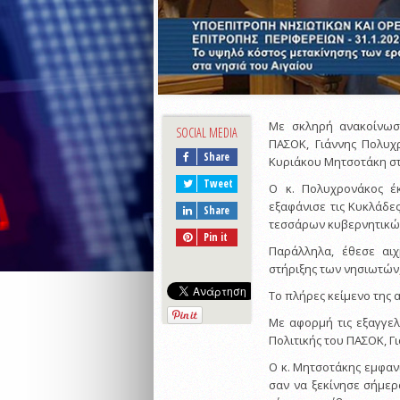
Με σκληρή ανακοίνωσ
SOCIAL MEDIA
ΠΑΣΟΚ, Γιάννης Πολυχ
Share
Κυριάκου Μητσοτάκη σ
Tweet
Ο κ. Πολυχρονάκος έ
εξαφάνισε τις Κυκλάδε
Share
τεσσάρων κυβερνητικών
Pin it
Παράλληλα, έθεσε αι
στήριξης των νησιωτών,
Το πλήρες κείμενο της
Με αφορμή τις εξαγγε
Πολιτικής του ΠΑΣΟΚ, Γ
Ο κ. Μητσοτάκης εμφαν
σαν να ξεκίνησε σήμερ