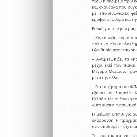
πίσω η ακρίβεια πριν κ
και σκάνδαλα που συγκ
με επικοινωνιακές φι
κρύψει τη φθορά και τη
Ειδικά για τα νησιά μας:
– Καμιά νύξη, καμιά α
πολιτική. Καμία ολοκλη
Όλα θυσία στην επικοιν
– Αντιμετωπίζει τα νη
μέχρι εκεί που πιάνε
Μέγαρο Μαξίμου. Πραγμ
μετά την άλλη.
– Για το ζήτημα του ΦΠ
εξαιρεί και εξαφανίζει
Ελλάδα; Με τη λογική το
Αυτή είναι η “νησιωτική
Η μείωση ΕΝΦΙΑ για χω
ελάφρυνση. Η πραγματι
στις υποδομές – όχι επι
Τα ερωτήματα για τ