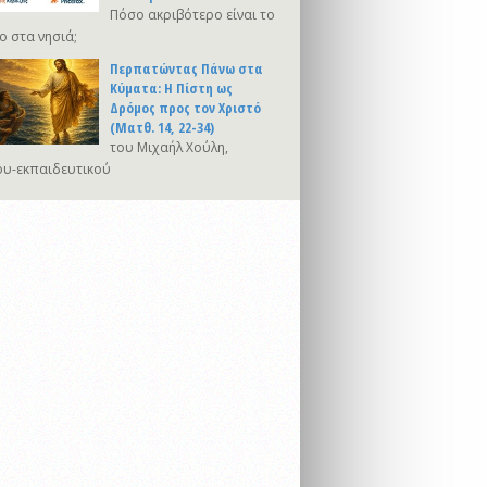
Πόσο ακριβότερο είναι το
ο στα νησιά;
Περπατώντας Πάνω στα
Κύματα: Η Πίστη ως
Δρόμος προς τον Χριστό
(Ματθ. 14, 22-34)
του Μιχαήλ Χούλη,
υ-εκπαιδευτικού