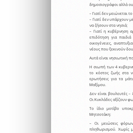
δημοσιογράφοι αλλά ουδ
– Γιατί δεν μειώνεται τ
– Γιατί δεν υπάρχουν μ
να ζήσουν στα νησιά;
– Γιατί η κυβέρνηση α
επιδότηση για παιδιά
οικογένειες, αναπτυξι
νέους που ξεκινούν δου
Αυτά είναι νησιωτική πο
Η σιωπή των 4 κυβερν
το κόστος ζωής στα ν
ερωτήσεις για τα μάτ
Μαξίμου.
Δεν είναι βουλευτές –
Οι Κυκλάδες αξίζουν φων
Το ίδιο μοτίβο υποκρ
Μητσοτάκη:
– Οι μειώσεις φόρων
πληθωρισμού. Χωρίς μ