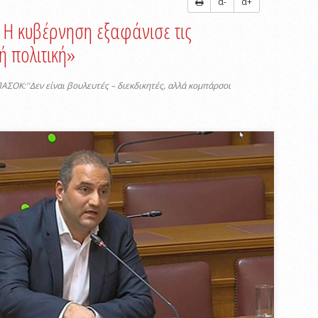
α-
α+
Η κυβέρνηση εξαφάνισε τις
ή πολιτική»
ΣΟΚ:''Δεν είναι βουλευτές – διεκδικητές, αλλά κομπάρσοι