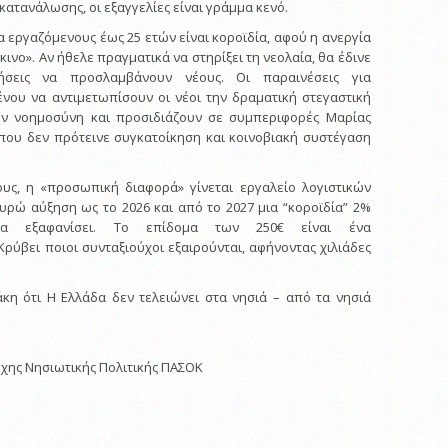
ατανάλωσης, οι εξαγγελίες είναι γράμμα κενό.
α εργαζόμενους έως 25 ετών είναι κοροϊδία, αφού η ανεργία
κινο». Αν ήθελε πραγματικά να στηρίξει τη νεολαία, θα έδινε
ρήσεις να προσλαμβάνουν νέους. Οι παραινέσεις για
νου να αντιμετωπίσουν οι νέοι την δραματική στεγαστική
ν νοημοσύνη και προσιδιάζουν σε συμπεριφορές Μαρίας
που δεν πρότεινε συγκατοίκηση και κοινοβιακή συστέγαση
ους, η «προσωπική διαφορά» γίνεται εργαλείο λογιστικών
ευρώ αύξηση ως το 2026 και από το 2027 μια “κοροϊδία” 2%
α εξαφανίσει. Το επίδομα των 250€ είναι ένα
ύβει ποιοι συνταξιούχοι εξαιρούνται, αφήνοντας χιλιάδες
κη ότι Η Ελλάδα δεν τελειώνει στα νησιά – από τα νησιά
χης Νησιωτικής Πολιτικής ΠΑΣΟΚ