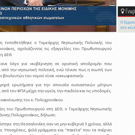
Γνωρί
Ο Εμμαν
στο κέν
η τοποθετήθηκε ο Τομεάρχης Νησιωτικής Πολιτικής του
ρονάκος, σχολιάζοντας τις εξαγγελίες του Πρωθυπουργού
τη ΔΕΘ.
κανε λόγο για «κυβέρνηση σε οριστική αποδρομή» που
ς από την νησιωτική πολιτική, ενώ τόνισε πως η σιωπή των
 βουλευτών του νομού είναι «εκκωφαντική».
χμηρά ερωτήματα για την απουσία ουσιαστικών μέτρων
 από τον ΦΠΑ μέχρι την υγεία, την παιδεία και τις υποδομές.
 ανακοίνωσης του κ. Πολυχρονάκου
λίες του Πρωθυπουργού στη ΔΕΘ, ο Τομεάρχης Νησιωτικής
ιάννης Πολυχρονάκος, δήλωσε:
ίστηκε στη Θεσσαλονίκη σαν να μην κυβερνά 5 χρόνια, αλλά
α. Υποσχέσεις, ψιλά γράμματα και “πακέτα” που τα παίρνει