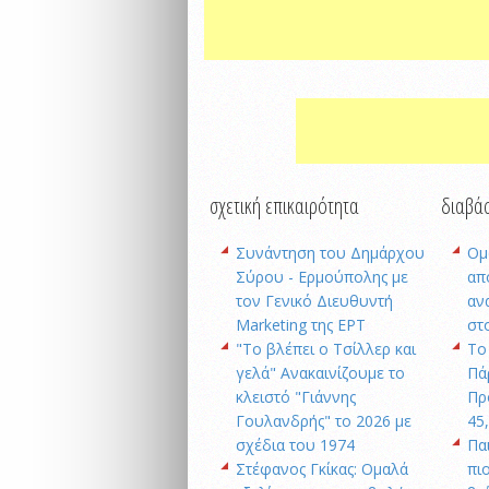
σχετική επικαιρότητα
διαβάσ
Συνάντηση του Δημάρχου
Ομ
Σύρου - Ερμούπολης με
απ
τον Γενικό Διευθυντή
αν
Marketing της ΕΡΤ
στ
"Το βλέπει ο Τσίλλερ και
Το
γελά" Ανακαινίζουμε το
Πά
κλειστό "Γιάννης
Πρ
Γουλανδρής" το 2026 με
45
σχέδια του 1974
Πα
Στέφανος Γκίκας: Ομαλά
πι