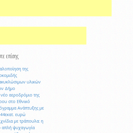
τε επίσης
αλοποίηση της
οκομιδής
ακυκλώσιμων υλικών
ον Δήμο
 νέο αεροδρόμιο της
ρου στο Εθνικό
όγραμμα Ανάπτυξης με
,44εκατ. ευρώ
ιχνίδια με τράπουλα: η
ο απλή ψυχαγωγία