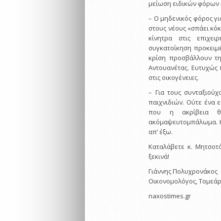
μείωση ειδικών φόρων κ
– Ο μηδενικός φόρος γι
στους νέους «σπάει κόκ
κίνητρα στις επιχει
συγκατοίκηση προκειμέ
κρίση προσβάλλουν τη
Αντουανέτας. Ευτυχώς 
στις οικογένειες.
– Για τους συνταξιούχ
παιχνιδιών. Ούτε ένα 
που η ακρίβεια θ
ακόμαψευτομπάλωμα. Κρ
απ’ έξω.
Καταλάβετε κ. Μητσοτά
ξεκινά!
Γιάννης Πολυχρονάκος
Οικονομολόγος, Τομεάρ
naxostimes.gr