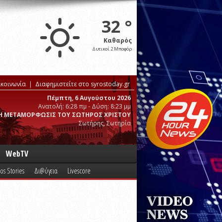
32 °
Καθαρός
Δυτικοί 2 Μποφόρ
ικοινωνία
Διαφημιστείτε στο syrostoday.gr
Πέμπτη, 6 Αυγούστου 2026
Ανατολή: 6:28 πμ - Δύση: 8:23 μμ
Η ΜΕΤΑΜΟΡΦΩΣΙΣ ΤΟΥ ΣΩΤΗΡΟΣ ΧΡΙΣΤΟΥ
Σωτήρης, Σωτηρία
WebTV
os Stories
Δι@ύγεια
Livescore