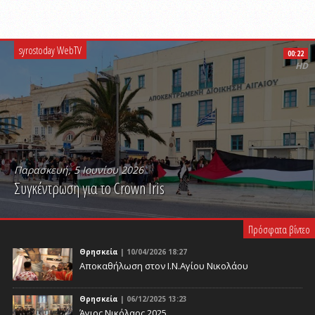
syrostoday WebTV
00:22
HD
Παρασκευή, 5 Ιουνίου 2026
Συγκέντρωση για το Crown Iris
PLAY VIDEO
Πρόσφατα βίντεο
Θρησκεία
| 10/04/2026 18:27
Αποκαθήλωση στον Ι.Ν.Αγίου Νικολάου
Θρησκεία
| 06/12/2025 13:23
Άγιος Νικόλαος 2025