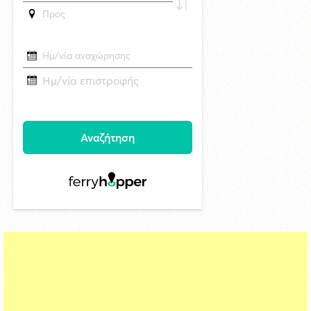
29/4/2026 18:53
CNN: Ο κορυφαίος στρατηγός του Τραμπ αναζητά διέξοδο από τον
πόλεμο με το Ιράν