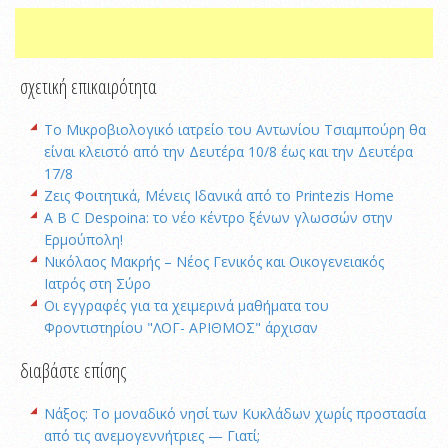
σχετική επικαιρότητα
Το Μικροβιολογικό ιατρείο του Αντωνίου Τσιαμπούρη θα
είναι κλειστό από την Δευτέρα 10/8 έως και την Δευτέρα
17/8
Ζεις Φοιτητικά, Μένεις Ιδανικά από το Printezis Home
A B C Despoina: το νέο κέντρο ξένων γλωσσών στην
Ερμούπολη!
Νικόλαος Μακρής – Νέος Γενικός και Οικογενειακός
Ιατρός στη Σύρο
Οι εγγραφές για τα χειμερινά μαθήματα του
Φροντιστηρίου "ΛΟΓ- ΑΡΙΘΜΟΣ" άρχισαν
διαβάστε επίσης
Νάξος: Το μοναδικό νησί των Κυκλάδων χωρίς προστασία
από τις ανεμογεννήτριες — Γιατί;