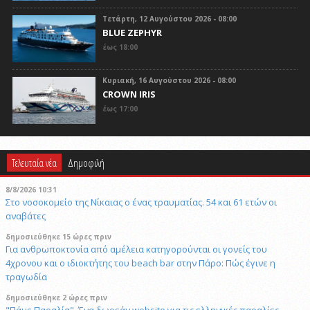
Τετάρτη, 12 Αυγούστου 2026 - 08:00
BLUE ZEPHYR
έως 18:00
Κυριακή, 16 Αυγούστου 2026 - 08:00
CROWN IRIS
έως 17:00
Τελευταία νέα
Δημοφιλή
8/8/2026 10:31
Στο νοσοκομείο της Νίκαιας ο ένας τραυματίας. 54 και 61 ετών οι
αναβάτες
δημοσιεύθηκε 15 ώρες πριν
Για ανθρωποκτονία από αμέλεια κατηγορούνται οι γονείς του
4χρονου και ο ιδιοκτήτης του beach bar στην Πάρο: Πώς έγινε η
τραγωδία
δημοσιεύθηκε 2 ώρες πριν