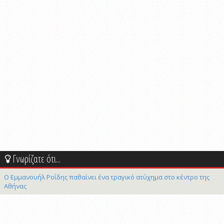
Γνωρίζατε ότι...
Ο Εμμανουήλ Ροΐδης παθαίνει ένα τραγικό ατύχημα στο κέντρο της
Αθήνας