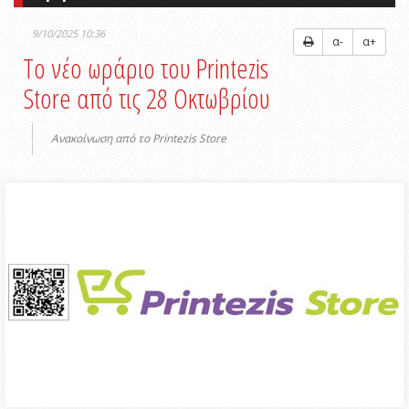
9/10/2025 10:36
α-
α+
Το νέο ωράριο του Printezis
Store από τις 28 Οκτωβρίου
Ανακοίνωση από το Printezis Store