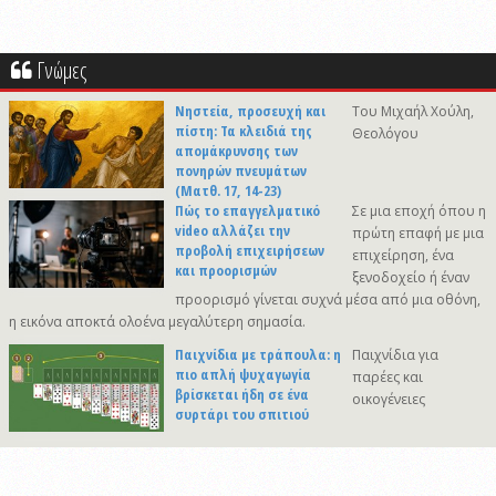
Γνώμες
Νηστεία, προσευχή και
Του Μιχαήλ Χούλη,
πίστη: Τα κλειδιά της
Θεολόγου
απομάκρυνσης των
πονηρών πνευμάτων
(Ματθ. 17, 14-23)
Πώς το επαγγελματικό
Σε μια εποχή όπου η
video αλλάζει την
πρώτη επαφή με μια
προβολή επιχειρήσεων
επιχείρηση, ένα
και προορισμών
ξενοδοχείο ή έναν
προορισμό γίνεται συχνά μέσα από μια οθόνη,
η εικόνα αποκτά ολοένα μεγαλύτερη σημασία.
Παιχνίδια με τράπουλα: η
Παιχνίδια για
πιο απλή ψυχαγωγία
παρέες και
βρίσκεται ήδη σε ένα
οικογένειες
συρτάρι του σπιτιού