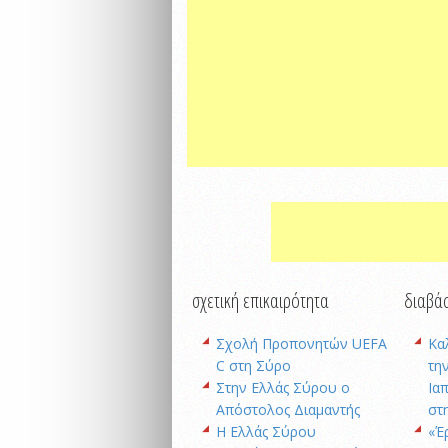
σχετική επικαιρότητα
διαβάσ
Σχολή Προπονητών UEFA
Κα
C στη Σύρο
την
Στην Ελλάς Σύρου ο
Ια
Απόστολος Διαμαντής
στ
Η Ελλάς Σύρου
«Έ