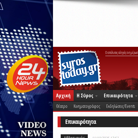
Ο απόλυτος οδηγός ενημέρωσ
Αρχική
Η Σύρος
Επικαιρότητα
Θέατρο
Κινηματογράφος
Εκδηλώσεις/Events
Επικαιρότητα
Αθλητισμός
11/10/2025 17:52