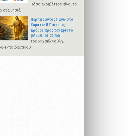
Πόσο ακριβότερο είναι το
ο στα νησιά;
Περπατώντας Πάνω στα
Κύματα: Η Πίστη ως
Δρόμος προς τον Χριστό
(Ματθ. 14, 22-34)
του Μιχαήλ Χούλη,
υ-εκπαιδευτικού