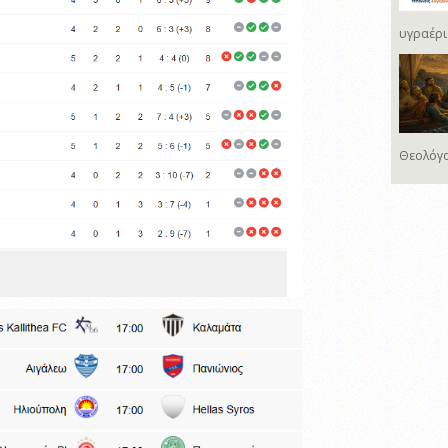
υγραέρι
Θεολόγο