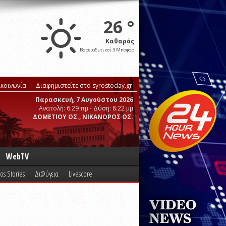
26 °
Καθαρός
Βορειοδυτικοί 3 Μποφόρ
ικοινωνία
Διαφημιστείτε στο syrostoday.gr
Παρασκευή, 7 Αυγούστου 2026
Ανατολή: 6:29 πμ - Δύση: 8:22 μμ
ΔΟΜΕΤΙΟΥ ΟΣ., ΝΙΚΑΝΟΡΟΣ ΟΣ.
WebTV
os Stories
Δι@ύγεια
Livescore