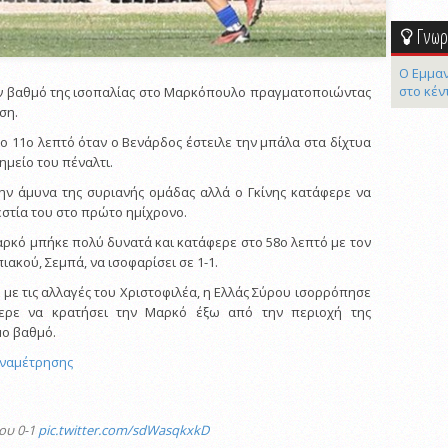
Γνωρί
Ο Εμμαν
στο κέν
ον βαθμό της ισοπαλίας στο Μαρκόπουλο πραγματοποιώντας
ση.
ο 11ο λεπτό όταν ο Βενάρδος έστειλε την μπάλα στα δίχτυα
ημείο του πέναλτι.
ην άμυνα της συριανής ομάδας αλλά ο Γκίνης κατάφερε να
εστία του στο πρώτο ημίχρονο.
αρκό μπήκε πολύ δυνατά και κατάφερε στο 58ο λεπτό με τον
ιακού, Σεμπά, να ισοφαρίσει σε 1-1.
 με τις αλλαγές του Χριστοφιλέα, η Ελλάς Σύρου ισορρόπησε
ερε να κρατήσει την Μαρκό έξω από την περιοχή της
μο βαθμό.
 αναμέτρησης
ου 0-1
pic.twitter.com/sdWasqkxkD