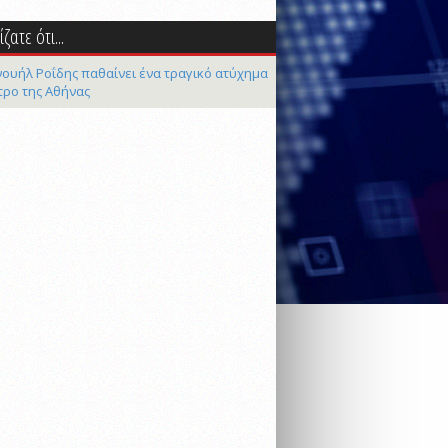
ζατε ότι...
ουήλ Ροΐδης παθαίνει ένα τραγικό ατύχημα
τρο της Αθήνας