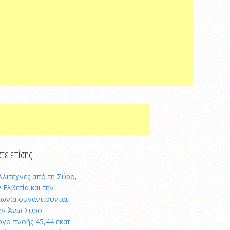
τε επίσης
λλιτέχνες από τη Σύρο,
 Ελβετία και την
πωνία συναντιούνται
ην Άνω Σύρο
ργο πνοής 45,44 εκατ.