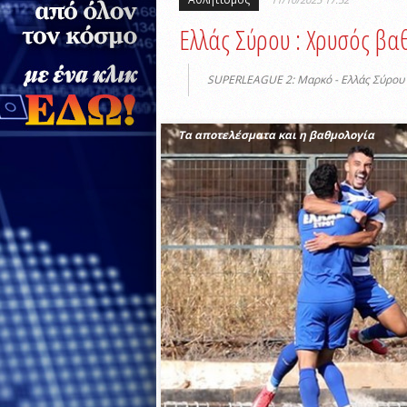
Ελλάς Σύρου : Χρυσός βα
SUPERLEAGUE 2: Μαρκό - Ελλάς Σύρου 
Τα αποτελέσματα και η βαθμολογία