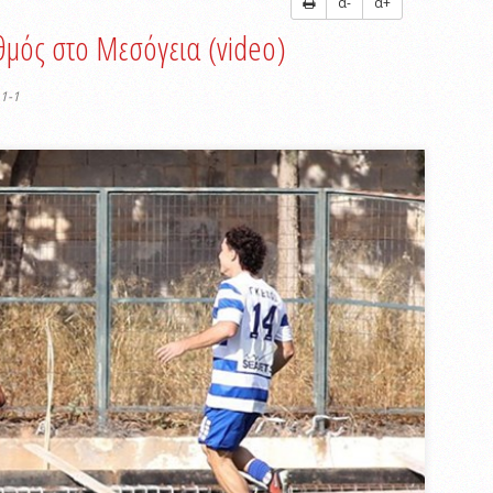
α-
α+
θμός στο Μεσόγεια (video)
1-1