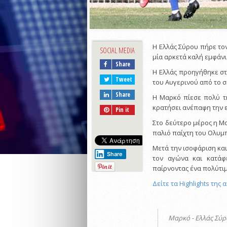
Η Ελλάς Σύρου πήρε τ
SOCIAL MEDIA
μία αρκετά καλή εμφάνι
Share
Η Ελλάς προηγήθηκε στ
Tweet
του Αυγερινού από το σ
Share
Η Μαρκό πίεσε πολύ τ
κρατήσει ανέπαφη την 
Pin it
Στο δεύτερο μέρος η Μ
παλιό παίχτη του Ολυμπ
Μετά την ισοφάριση και
Share
τον αγώνα και κατάφ
παίρνοντας ένα πολύτι
Δείτε τα Highlights της
Μαρκό - Ελλάς Σύρ