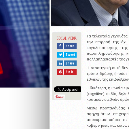
Τα τελευταία γεγονότα 
SOCIAL MEDIA
την επιρροή της όχι
Share
εργαλειοποίησης τη
παραπληροφόρησης κα
Tweet
πολλαπλασιαστές της γε
Share
Η στρατηγική αυτή δεν
Pin it
τρόπο δράσης (modus 
εθνικών της επιδιώξεω
Ειδικότερα, η Ρωσία εφ
(cognitive) πεδίο, δη
κρατικών διεθνών δρών
Μέσω προπαγάνδας, ι
αφηγημάτων, επιχειρε
απονομιμοποιήσει τις
κυβερνήσεις και κοινωνί