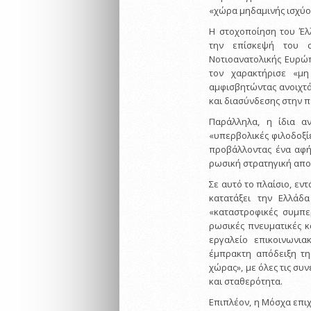
«χώρα μηδαμινής ισχύο
Η στοχοποίηση του Έλ
την επίσκεψή του 
Νοτιοανατολικής Ευρώ
τον χαρακτήρισε «μη
αμφισβητώντας ανοιχτά
και διασύνδεσης στην π
Παράλληλα, η ίδια α
«υπερβολικές φιλοδοξί
προβάλλοντας ένα αφή
ρωσική στρατηγική απον
Σε αυτό το πλαίσιο, εν
κατατάξει την Ελλά
«καταστροφικές συμπε
ρωσικές πνευματικές κα
εργαλείο επικοινωνια
έμπρακτη απόδειξη τη
χώρας», με όλες τις συ
και σταθερότητα.
Επιπλέον, η Μόσχα επιχ