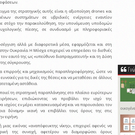
ποφάσεων.
ιγμα της στρατηγικής αυτής είναι η αξιοποίηση drones και
νων συστημάτων σε υβριδικές ενέργειες εναντίον
με στόχο την παρακολούθηση, την υπονόμευση υποδομών
ψυχολογικής πίεσης, σε συνδυασμό με πληροφοριακές
οσέγγιση αλλά με διαφορετικά μέσα, εφαρμόζεται και στη
στην Ουκρανία. Η Μόσχα επιχειρεί να επηρεάσει το διεθνές
 τον εαυτό της ως «υπεύθυνο διαπραγματευτή» και τη Δύση
 της σύγκρουσης.
Γνώ
τυα επιρροής και μηχανισμούς παραπληροφόρησης, ώστε να
υνοϊκές για τις δικές της θέσεις και να μεταθέσει σε άλλους
ρατεταμένη αστάθεια.
οποιεί τη στρατηγική παραπλάνησης στο πλαίσιο ευρύτερων
ειρήσεων, επιδιώκοντας να προβάλει την ισχύ της
να ισχύος εν μέρει κατασκευασμένη) και να παρουσιάσει τον
οικογένε
ρια δύναμη» ικανή να επιβάλλει τους όρους της στις
ην ειρήνη.
μιας εικόνας «αναπόφευκτης νίκης», επιχειρεί αφενός να
ερική της συνοχή, αφετέρου να διαμορφώσει όρους