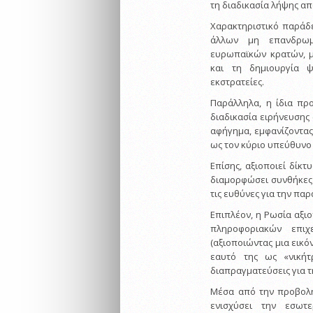
τη διαδικασία λήψης α
Χαρακτηριστικό παράδε
άλλων μη επανδρωμέ
ευρωπαϊκών κρατών, 
και τη δημιουργία 
εκστρατείες.
Παράλληλα, η ίδια πρ
διαδικασία ειρήνευσης 
αφήγημα, εμφανίζοντας
ως τον κύριο υπεύθυνο
Επίσης, αξιοποιεί δίκ
διαμορφώσει συνθήκες ε
τις ευθύνες για την πα
Επιπλέον, η Ρωσία αξι
πληροφοριακών επιχ
(αξιοποιώντας μια εικό
εαυτό της ως «νικήτ
διαπραγματεύσεις για τ
Μέσα από την προβολή 
ενισχύσει την εσωτ