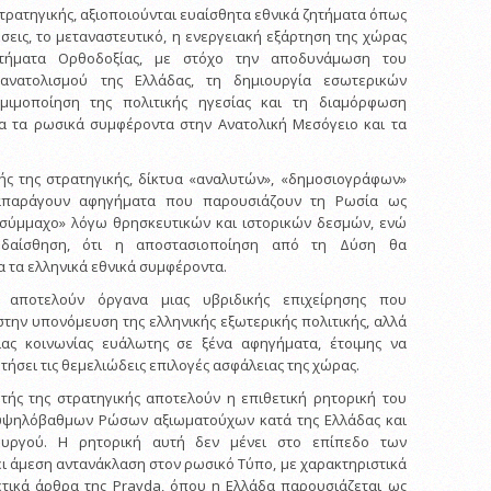
στρατηγικής, αξιοποιούνται ευαίσθητα εθνικά ζητήματα όπως
σεις, το μεταναστευτικό, η ενεργειακή εξάρτηση της χώρας
ήματα Ορθοδοξίας, με στόχο την αποδυνάμωση του
ανατολισμού της Ελλάδας, τη δημιουργία εσωτερικών
μιμοποίηση της πολιτικής ηγεσίας και τη διαμόρφωση
α τα ρωσικά συμφέροντα στην Ανατολική Μεσόγειο και τα
ής της στρατηγικής, δίκτυα «αναλυτών», «δημοσιογράφων»
ναπαράγουν αφηγήματα που παρουσιάζουν τη Ρωσία ως
ο σύμμαχο» λόγω θρησκευτικών και ιστορικών δεσμών, ενώ
υδαίσθηση, ότι η αποστασιοποίηση από τη Δύση θα
 τα ελληνικά εθνικά συμφέροντα.
, αποτελούν όργανα μιας υβριδικής επιχείρησης που
την υπονόμευση της ελληνικής εξωτερικής πολιτικής, αλλά
ιας κοινωνίας ευάλωτης σε ξένα αφηγήματα, έτοιμης να
ητήσει τις θεμελιώδεις επιλογές ασφάλειας της χώρας.
τής της στρατηγικής αποτελούν η επιθετική ρητορική του
υψηλόβαθμων Ρώσων αξιωματούχων κατά της Ελλάδας και
υργού. Η ρητορική αυτή δεν μένει στο επίπεδο των
ι άμεση αντανάκλαση στον ρωσικό Τύπο, με χαρακτηριστικά
ετικά άρθρα της Pravda, όπου η Ελλάδα παρουσιάζεται ως