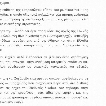
 χώρας.
τη επίθεση της Εκπροσώπου Τύπου του ρωσικού ΥΠΕΞ κας
λάδας, η οποία αξιοποιεί παλαιά και νέα προπαγανδιστικά
ν αποδόμηση της διεθνούς αξιοπιστίας της χώρας, αποτελεί
γμα αυτής της στρατηγικής.
ησε την Ελλάδα ότι έχει παραβιάσει τις αρχές της Τελικής
επικαλούμενη πως η χούντα των Συνταγματαρχών «επενέβη
άθεια προσάρτησης από την Αθήνα» και ότι η Ελλάδα
 πρωτοβουλίες συνεργασίας προς τη Δημοκρατία της
8.
ναι τυχαία, αλλά εντάσσεται σε μια ευρύτερη στρατηγική
υ, που στοχεύει στην αναβίωση ιστορικών εντάσεων και
δών συνδέσεων με υπαρκτές κοινωνικές και εθνικές
ς, η κα. Ζαχάροβα επιχειρεί να σπείρει αμφιβολίες για τη
δας — μιας χώρας που διαχρονικά πορεύεται στο διεθνές
να τις αρχές του διεθνούς δικαίου, τον σεβασμό στην
ν και την προσήλωση στις αξίες της ειρήνης και της
αποσταθεροποιήσει τη χώρα, υπονομεύοντας τη συνοχή και
 ελληνικού λαού.