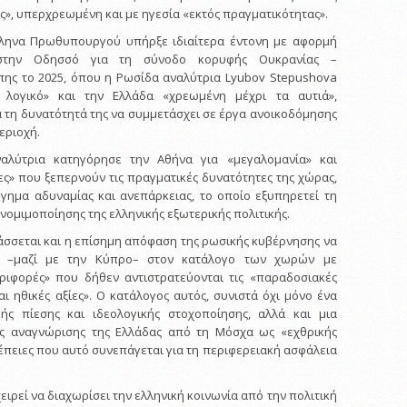
ς», υπερχρεωμένη και με ηγεσία «εκτός πραγματικότητας».
ληνα Πρωθυπουργού υπήρξε ιδιαίτερα έντονη με αφορμή
στην Οδησσό για τη σύνοδο κορυφής Ουκρανίας –
πης το 2025, όπου η Ρωσίδα αναλύτρια Lyubov Stepushova
 λογικό» και την Ελλάδα «χρεωμένη μέχρι τα αυτιά»,
 τη δυνατότητά της να συμμετάσχει σε έργα ανοικοδόμησης
εριοχή.
ναλύτρια κατηγόρησε την Αθήνα για «μεγαλομανία» και
ες» που ξεπερνούν τις πραγματικές δυνατότητες της χώρας,
γημα αδυναμίας και ανεπάρκειας, το οποίο εξυπηρετεί τη
ομιμοποίησης της ελληνικής εξωτερικής πολιτικής.
τάσσεται και η επίσημη απόφαση της ρωσικής κυβέρνησης να
δα –μαζί με την Κύπρο– στον κατάλογο των χωρών με
ριφορές» που δήθεν αντιστρατεύονται τις «παραδοσιακές
ι ηθικές αξίες». Ο κατάλογος αυτός, συνιστά όχι μόνο ένα
κής πίεσης και ιδεολογικής στοχοποίησης, αλλά και μια
ς αναγνώρισης της Ελλάδας από τη Μόσχα ως «εχθρικής
νέπειες που αυτό συνεπάγεται για τη περιφερειακή ασφάλεια
ειρεί να διαχωρίσει την ελληνική κοινωνία από την πολιτική