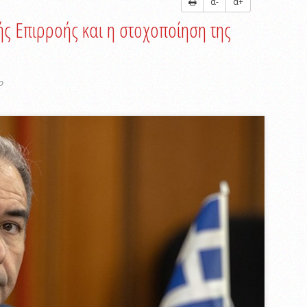
α-
α+
ής Επιρροής και η στοχοποίηση της
ο