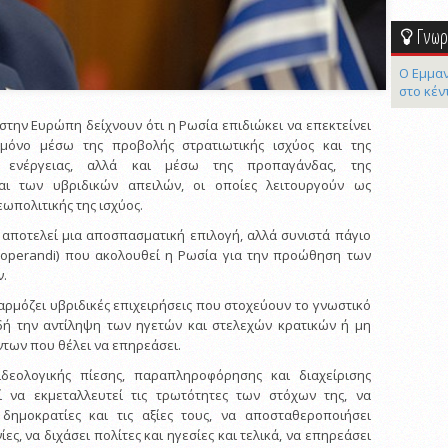
Γνωρί
Ο Εμμαν
στο κέν
στην Ευρώπη δείχνουν ότι η Ρωσία επιδιώκει να επεκτείνει
 μόνο μέσω της προβολής στρατιωτικής ισχύος και της
ς ενέργειας, αλλά και μέσω της προπαγάνδας, της
ι των υβριδικών απειλών, οι οποίες λειτουργούν ως
ωπολιτικής της ισχύος.
 αποτελεί μια αποσπασματική επιλογή, αλλά συνιστά πάγιο
operandi) που ακολουθεί η Ρωσία για την προώθηση των
ν.
αρμόζει υβριδικές επιχειρήσεις που στοχεύουν το γνωστικό
λαδή την αντίληψη των ηγετών και στελεχών κρατικών ή μη
των που θέλει να επηρεάσει.
δεολογικής πίεσης, παραπληροφόρησης και διαχείρισης
ί να εκμεταλλευτεί τις τρωτότητες των στόχων της, να
 δημοκρατίες και τις αξίες τους, να αποσταθεροποιήσει
ες, να διχάσει πολίτες και ηγεσίες και τελικά, να επηρεάσει