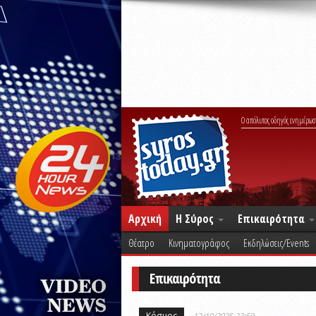
Ο απόλυτος οδηγός ενημέρωσ
Αρχική
Η Σύρος
Επικαιρότητα
Θέατρο
Κινηματογράφος
Εκδηλώσεις/Events
Επικαιρότητα
Κόσμος
12/10/2025 23:59