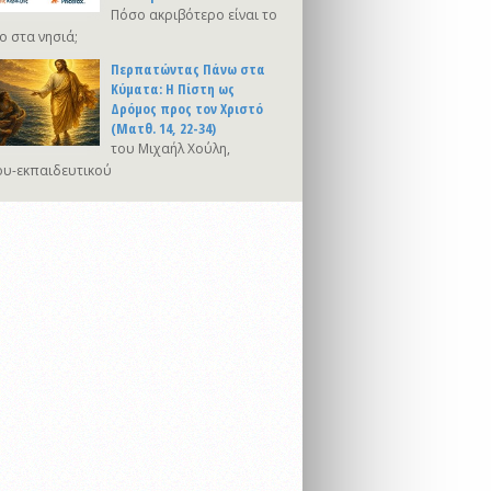
Πόσο ακριβότερο είναι το
ο στα νησιά;
Περπατώντας Πάνω στα
Κύματα: Η Πίστη ως
Δρόμος προς τον Χριστό
(Ματθ. 14, 22-34)
του Μιχαήλ Χούλη,
υ-εκπαιδευτικού