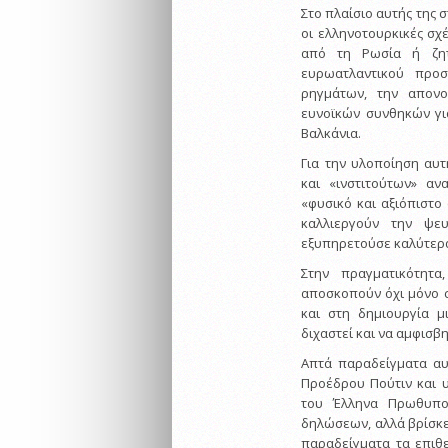
Στο πλαίσιο αυτής της 
οι ελληνοτουρκικές σχέ
από τη Ρωσία ή ζητ
ευρωατλαντικού προσ
ρηγμάτων, την απονο
ευνοϊκών συνθηκών γι
Βαλκάνια.
Για την υλοποίηση αυτ
και «ινστιτούτων» α
«φυσικό και αξιόπιστ
καλλιεργούν την ψε
εξυπηρετούσε καλύτερα
Στην πραγματικότητα
αποσκοπούν όχι μόνο σ
και στη δημιουργία μ
διχαστεί και να αμφισβ
Απτά παραδείγματα αυ
Προέδρου Πούτιν και 
του Έλληνα Πρωθυπο
δηλώσεων, αλλά βρίσκε
παραδείγματα τα επιθ