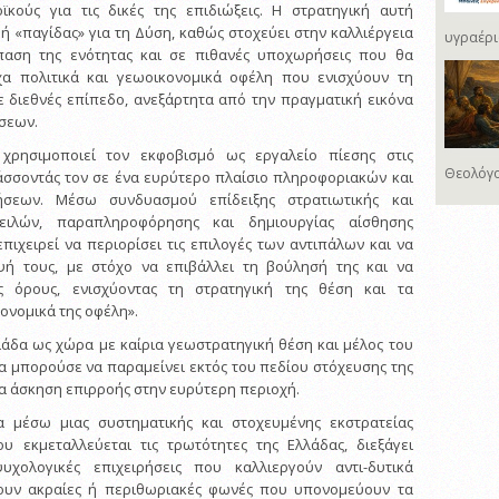
ϊκούς για τις δικές της επιδιώξεις. Η στρατηγική αυτή
ή «παγίδας» για τη Δύση, καθώς στοχεύει στην καλλιέργεια
υγραέρι
παση της ενότητας και σε πιθανές υποχωρήσεις που θα
α πολιτικά και γεωοικονομικά οφέλη που ενισχύουν τη
ε διεθνές επίπεδο, ανεξάρτητα από την πραγματική εικόνα
ήσεων.
χρησιμοποιεί τον εκφοβισμό ως εργαλείο πίεσης στις
Θεολόγο
άσσοντάς τον σε ένα ευρύτερο πλαίσιο πληροφοριακών και
ήσεων. Μέσω συνδυασμού επίδειξης στρατιωτικής και
πειλών, παραπληροφόρησης και δημιουργίας αίσθησης
πιχειρεί να περιορίσει τις επιλογές των αντιπάλων και να
ψή τους, με στόχο να επιβάλλει τη βούλησή της και να
ύς όρους, ενισχύοντας τη στρατηγική της θέση και τα
ονομικά της οφέλη».
λλάδα ως χώρα με καίρια γεωστρατηγική θέση και μέλος του
 θα μπορούσε να παραμείνει εκτός του πεδίου στόχευσης της
ια άσκηση επιρροής στην ευρύτερη περιοχή.
α μέσω μιας συστηματικής και στοχευμένης εκστρατείας
υ εκμεταλλεύεται τις τρωτότητες της Ελλάδας, διεξάγει
υχολογικές επιχειρήσεις που καλλιεργούν αντι-δυτικά
ουν ακραίες ή περιθωριακές φωνές που υπονομεύουν τα