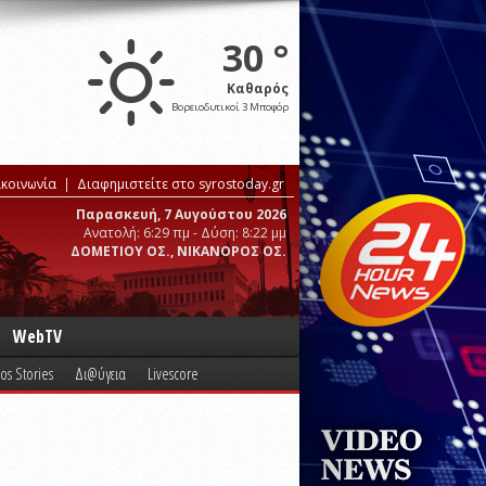
30 °
Καθαρός
Βορειοδυτικοί 3 Μποφόρ
ικοινωνία
Διαφημιστείτε στο syrostoday.gr
Παρασκευή, 7 Αυγούστου 2026
Ανατολή: 6:29 πμ - Δύση: 8:22 μμ
ΔΟΜΕΤΙΟΥ ΟΣ., ΝΙΚΑΝΟΡΟΣ ΟΣ.
WebTV
os Stories
Δι@ύγεια
Livescore