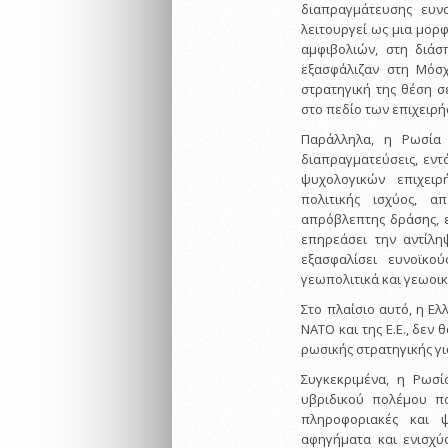
διαπραγμάτευσης ευνο
λειτουργεί ως μια μορφ
αμφιβολιών, στη διάσ
εξασφάλιζαν στη Μόσχ
στρατηγική της θέση σ
στο πεδίο των επιχειρ
Παράλληλα, η Ρωσία 
διαπραγματεύσεις, εντ
ψυχολογικών επιχειρ
πολιτικής ισχύος, α
απρόβλεπτης δράσης, ε
επηρεάσει την αντίλη
εξασφαλίσει ευνοϊκο
γεωπολιτικά και γεωοικ
Στο πλαίσιο αυτό, η Ε
ΝΑΤΟ και της Ε.Ε., δεν
ρωσικής στρατηγικής γ
Συγκεκριμένα, η Ρωσί
υβριδικού πολέμου πο
πληροφοριακές και ψ
αφηγήματα και ενισχύ