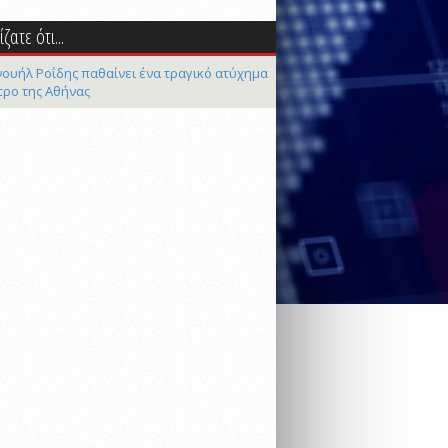
ζατε ότι...
ουήλ Ροΐδης παθαίνει ένα τραγικό ατύχημα
τρο της Αθήνας