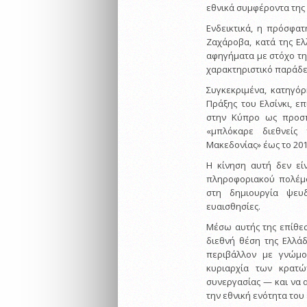
εθνικά συμφέροντα της
Ενδεικτικά, η πρόσφα
Ζαχάροβα, κατά της Ελ
αφηγήματα με στόχο τη
χαρακτηριστικό παράδει
Συγκεκριμένα, κατηγόρ
Πράξης του Ελσίνκι, 
στην Κύπρο ως προσπ
«μπλόκαρε διεθνείς
Μακεδονίας» έως το 201
Η κίνηση αυτή δεν εί
πληροφοριακού πολέμο
στη δημιουργία ψευ
ευαισθησίες.
Μέσω αυτής της επίθεση
διεθνή θέση της Ελλά
περιβάλλον με γνώμο
κυριαρχία των κρατώ
συνεργασίας — και να 
την εθνική ενότητα του