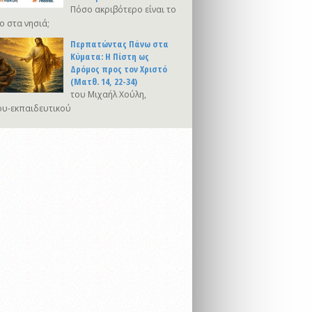
Πόσο ακριβότερο είναι το
ο στα νησιά;
Περπατώντας Πάνω στα
Κύματα: Η Πίστη ως
Δρόμος προς τον Χριστό
(Ματθ. 14, 22-34)
του Μιχαήλ Χούλη,
υ-εκπαιδευτικού