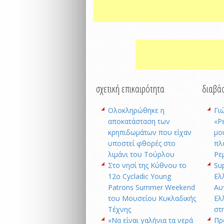
σχετική επικαιρότητα
διαβάσ
Oλοκληρώθηκε η
Γι
αποκατάσταση των
«Ρ
κρηπιδωμάτων που είχαν
μο
υποστεί φθορές στο
πλ
λιμάνι του Τούρλου
Ρε
Στο νησί της Κύθνου το
Su
12ο Cycladic Young
Ελ
Patrons Summer Weekend
Αυ
του Μουσείου Κυκλαδικής
Ελ
Τέχνης
στ
«Να είναι γαλήνια τα νερά
Πρ