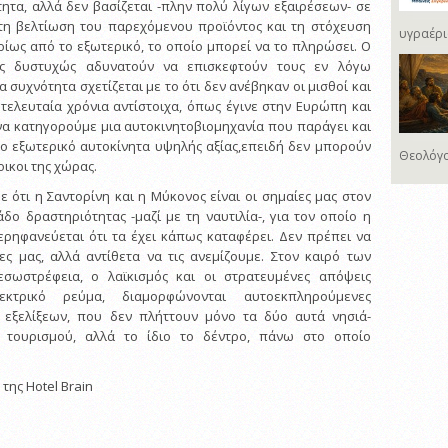
τητα, αλλά δεν βασίζεται -πλην πολύ λίγων εξαιρέσεων- σε
στη βελτίωση του παρεχόμενου προϊόντος και τη στόχευση
υγραέρι
ρίως από το εξωτερικό, το οποίο μπορεί να το πληρώσει. Ο
ες δυστυχώς αδυνατούν να επισκεφτούν τους εν λόγω
α συχνότητα σχετίζεται με το ότι δεν ανέβηκαν οι μισθοί και
 τελευταία χρόνια αντίστοιχα, όπως έγινε στην Ευρώπη και
 να κατηγορούμε μια αυτοκινητοβιομηχανία που παράγει και
το εξωτερικό αυτοκίνητα υψηλής αξίας,επειδή δεν μπορούν
Θεολόγο
οικοι της χώρας.
 ότι η Σαντορίνη και η Μύκονος είναι οι σημαίες μας στον
δο δραστηριότητας -μαζί με τη ναυτιλία-, για τον οποίο η
ρηφανεύεται ότι τα έχει κάπως καταφέρει. Δεν πρέπει να
ες μας, αλλά αντίθετα να τις ανεμίζουμε. Στον καιρό των
εσωστρέφεια, ο λαϊκισμός και οι στρατευμένες απόψεις
εκτρικό ρεύμα, διαμορφώνονται αυτοεκπληρούμενες
 εξελίξεων, που δεν πλήττουν μόνο τα δύο αυτά νησιά-
ύ τουρισμού, αλλά το ίδιο το δέντρο, πάνω στο οποίο
της Hotel Brain