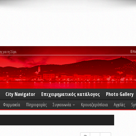
Επ
ης για τη Σύρο.
City Navigator
Επιχειρηματικός κατάλογος
Photo Gallery
Φαρμακεία
Πληροφορίες
Συγκοινωνία
Κρουαζιερόπλοια
Αγγελίες
Syr