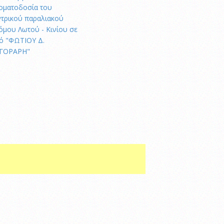
οματοδοσία του
ντρικού παραλιακού
όμου Λωτού - Κινίου σε
ό "ΦΩΤΙΟΥ Δ.
ΓΟΡΑΡΗ"