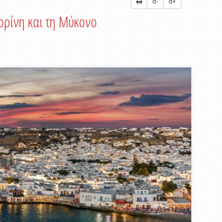
α-
α+
ορίνη και τη Μύκονο