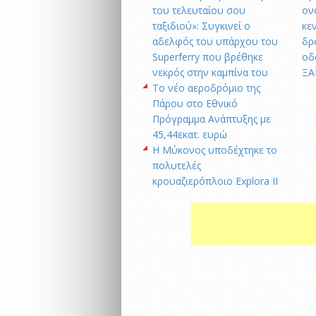
του τελευταίου σου
ον
ταξιδιού»: Συγκινεί ο
κε
αδελφός του υπάρχου του
δρ
Superferry που βρέθηκε
οδ
νεκρός στην καμπίνα του
ΞΑ
Το νέο αεροδρόμιο της
Πάρου στο Εθνικό
Πρόγραμμα Ανάπτυξης με
45,44εκατ. ευρώ
Η Μύκονος υποδέχτηκε το
πολυτελές
κρουαζιερόπλοιο Explora II