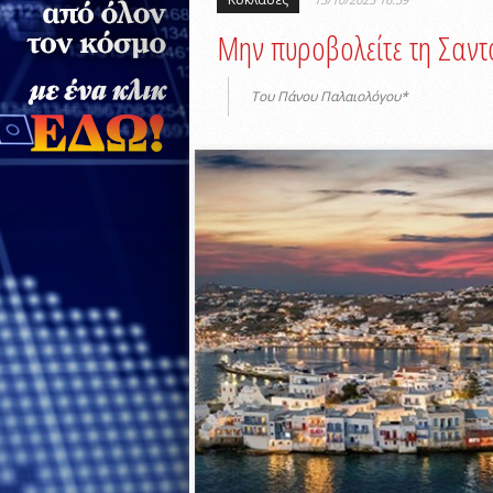
Μην πυροβολείτε τη Σαντ
Του Πάνου Παλαιολόγου*