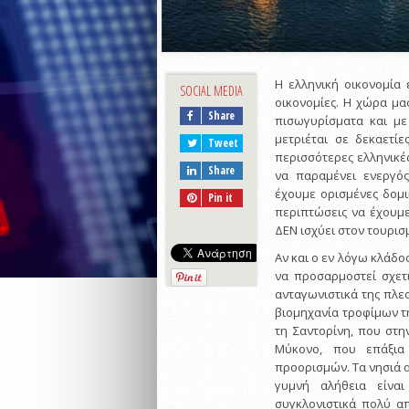
Η ελληνική οικονομία 
SOCIAL MEDIA
οικονομίες. Η χώρα μα
Share
πισωγυρίσματα και με
μετριέται σε δεκαετίε
Tweet
περισσότερες ελληνικές
Share
να παραμένει ενεργός
έχουμε ορισμένες δομι
Pin it
περιπτώσεις να έχουμε
ΔΕΝ ισχύει στον τουρισ
Αν και ο εν λόγω κλάδο
να προσαρμοστεί σχετι
ανταγωνιστικά της πλε
βιομηχανία τροφίμων τη
τη Σαντορίνη, που στη
Μύκονο, που επάξια
προορισμών. Τα νησιά α
γυμνή αλήθεια είναι
συγκλονιστικά πολύ απ