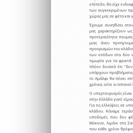
επίπεδο, θα είχε ενδια
των συγκεκριμένων προ
χώρας μας σε φέτα και γ
Έχουμε συνηθίσει στο
μας χαρακτηρίζουν ως
προτεραιότητα πουμας 
μιας άνευ προηγουμ
προορισμών του κλάδου
των εσόδων στα δύο νη
τιμωρία για τα φρικτ
πλέον δυνατά ότι "δεν
υπάρχουν προβλήματα, κ
το Αμάλφι θα πέσει στ
χρόνια, ούτε οι Ισπανο
Ο υπερτουρισμός είναι 
στην Ελλάδα γιατί είμα
Για τις ελλείψεις σε υ
κλάδου. Κάναμε τεράσ
υποδομές που δεν φέρ
Μύκονο, λιμάνι στη Σα
που κάθε χρόνο θρέφου