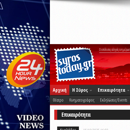
Ο απόλυτος οδηγός ενημέρωσ
Αρχική
Η Σύρος
Επικαιρότητα
Θέατρο
Κινηματογράφος
Εκδηλώσεις/Events
Επικαιρότητα
Κυκλάδες
15/10/2025 16:59