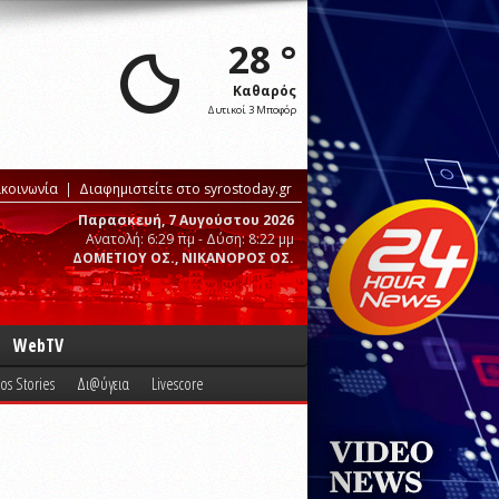
28 °
Καθαρός
Δυτικοί 3 Μποφόρ
ικοινωνία
Διαφημιστείτε στο syrostoday.gr
Παρασκευή, 7 Αυγούστου 2026
Ανατολή: 6:29 πμ - Δύση: 8:22 μμ
ΔΟΜΕΤΙΟΥ ΟΣ., ΝΙΚΑΝΟΡΟΣ ΟΣ.
WebTV
os Stories
Δι@ύγεια
Livescore