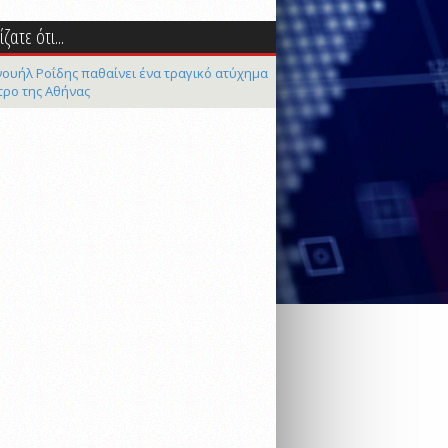
ζατε ότι...
ουήλ Ροΐδης παθαίνει ένα τραγικό ατύχημα
τρο της Αθήνας