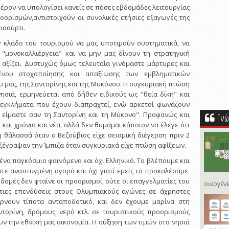
φέρον να υπολογίσει κανείς σε πόσες εβδομάδες λειτουργίας
ορισμών,αντιστοιχούν οι συνολικές ετήσιες εξαγωγές της
ιαούρτι.
ν κλάδο του τουρισμού να μας υποτιμούν συστηματικά, να
 "μονοκαλλιέργεια" και να μην μας δίνουν τη στρατηγική
αξίζει. Δυστυχώς όμως τελευταία γινόμαστε μάρτυρες και
ένου στοχοποίησης και απαξίωσης των εμβληματικών
 μας, της Σαντορίνης και της Μυκόνου. Η συγκυριακή πτώση
σιά, ερμηνεύεται από δήθεν ειδικούς ως "θεία δίκη" και
ά εγκλήματα που έχουν διαπραχτεί, ενώ αρκετοί φωνάζουν
 είμαστε σαν τη Σαντορίνη και τη Μύκονο". Προφανώς και
Γνώ
αι χρόνια και νέα, αλλά δεν θυμάμαι κάποιον να έλεγε ότι
η θάλασσά όταν ο Βεζούβιος είχε σεισμική διέγερση πριν 2
ί ξέγραψαν την Ίμπιζα όταν συγκυριακά είχε πτώση αφίξεων.
ένα παγκόσμιο φαινόμενο και όχι Ελληνικό. Το βλέπουμε και
στε αναπτυγμένη αγορά και όχι γιατί εμείς το προκαλέσαμε.
ποδομές δεν φταίνε οι προορισμοί, ούτε οι επαγγελματίες του
οικογένε
τιες επενδύσεις στους Ολυμπιακούς αγώνες σε άχρηστες
νουν τίποτα ανταποδοτικό, και δεν έχουμε μαρίνα στη
ντορίνη, δρόμους, νερό κτλ. σε τουριστικούς προορισμούς
ν την εθνική μας οικονομία. Η αύξηση των τιμών στα νησιά