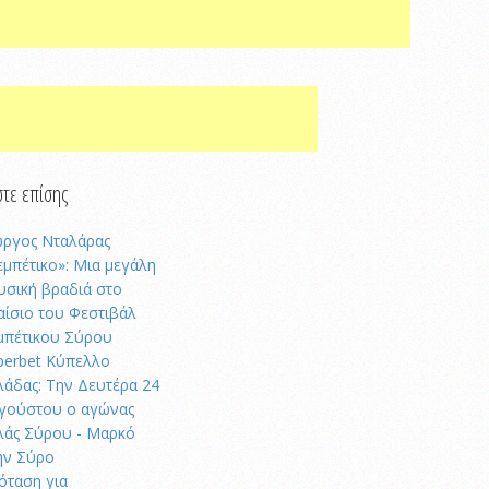
τε επίσης
ώργος Νταλάρας
εμπέτικο»: Μια μεγάλη
υσική βραδιά στο
αίσιο του Φεστιβάλ
μπέτικου Σύρου
perbet Κύπελλο
λάδας: Την Δευτέρα 24
γούστου ο αγώνας
λάς Σύρου - Μαρκό
ην Σύρο
όταση για