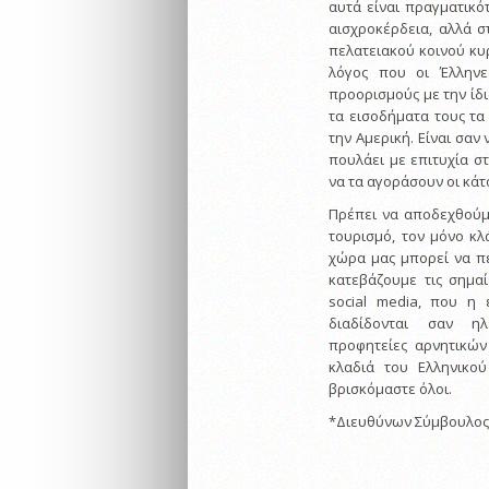
αυτά είναι πραγματικό
αισχροκέρδεια, αλλά 
πελατειακού κοινού κυ
λόγος που οι Έλλην
προορισμούς με την ίδι
τα εισοδήματα τους τα
την Αμερική. Είναι σαν
πουλάει με επιτυχία σ
να τα αγοράσουν οι κάτ
Πρέπει να αποδεχθούμε
τουρισμό, τον μόνο κλά
χώρα μας μπορεί να πε
κατεβάζουμε τις σημαί
social media, που η 
διαδίδονται σαν ηλ
προφητείες αρνητικών
κλαδιά του Ελληνικο
βρισκόμαστε όλοι.
*Διευθύνων Σύμβουλος 