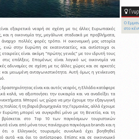
Γνωρί
Ο Εμμαν
στο κέν
είναι εξαιρετικά νεαρή σε σχέση με τις άλλες Ευρωπαϊκές
ς, και η οικονομία της, μεγάλωνε σταδιακά με προβλήματα,
 άναρχο πολλές φορές τρόπο. Η οικονομική μας ιστορία
ς, ενώ στην Ευρώπη σε εκατονταετίες, και αντίστοιχα οι
 εταιρείες είναι ακόμη "πρώτης γενιάς" με τον ιδρυτή τους
 στις επάλξεις. Επομένως είναι λογικό ως οικονομία να
κές αδυναμίες σε σχέση με τις άλλες χώρες και σε αρκετές
 και μειωμένη ανταγωνιστικότητα. Αυτή όμως η γενίκευση
μό.
ς δραστηριότητας είναι και αυτός νεαρός, η Ελλάδα κατάφερε
κά καλά, να αξιοποιήσει την ευκαιρία και να αναδείξει τα
ονεκτήματα. Μπορεί ως χώρα να μην έχουμε την εξαγωγική
ς Ιταλίας ή τη βαριά βιομηχανία της Γερμανίας, αλλά έχουμε
ν Ευρώπη μπορεί να συγκριθεί μόνο με τη Βενετία, και τη
 βρίσκεται στο Τop 10 των παγκόσμιων τουριστικών
υτά είναι από μόνα τους πανίσχυρα παγκόσμια brands και η
 ότι ο Ελληνικός τουρισμός συνολικά έχει βοηθηθεί
ό αυτά -και όχι το αντίστροφο. Επίσης και σε οικονομικό