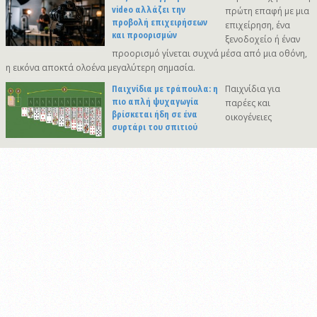
video αλλάζει την
πρώτη επαφή με μια
προβολή επιχειρήσεων
επιχείρηση, ένα
και προορισμών
ξενοδοχείο ή έναν
προορισμό γίνεται συχνά μέσα από μια οθόνη,
η εικόνα αποκτά ολοένα μεγαλύτερη σημασία.
Παιχνίδια με τράπουλα: η
Παιχνίδια για
πιο απλή ψυχαγωγία
παρέες και
βρίσκεται ήδη σε ένα
οικογένειες
συρτάρι του σπιτιού