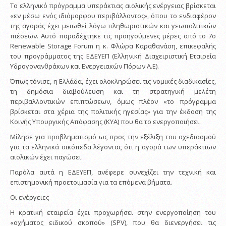
Το ελληνικό πρόγραμμα υπεράκτιας αιολικής ενέργειας βρίσκεται
«εν μέσω ενός ιδιόμορφου περιβάλλοντος», όπου το ενδιαφέρον
της αγοράς έχει μειωθεί λόγω πληθωριστικών και γεωπολιτικών
πιέσεων. Αυτό παραδέχτηκε τις προηγούμενες μέρες από το 7ο
Renewable Storage Forum η κ. Φλώρα Καραθανάση, επικεφαλής
του προγράμματος της ΕΔΕΥΕΠ (Ελληνική Διαχειριστική Εταιρεία
Υδρογονανθράκων και Ενεργειακών Πόρων Α.Ε).
Όπως τόνισε, η Ελλάδα, έχει ολοκληρώσει τις νομικές διαδικασίες,
τη δημόσια διαβούλευση και τη στρατηγική μελέτη
περιβαλλοντικών επιπτώσεων, όμως πλέον «το πρόγραμμα
βρίσκεται στα χέρια της πολιτικής ηγεσίας» για την έκδοση της
Κοινής Υπουργικής Απόφασης (ΚΥΑ) που θα το ενεργοποιήσει.
Μίλησε για προβληματισμό ως προς την εξέλιξη του σχεδιασμού
για τα ελληνικά οικόπεδα λέγοντας ότι η αγορά των υπεράκτιων
αιολικών έχει παγώσει.
Παρόλα αυτά η ΕΔΕΥΕΠ, ανέφερε συνεχίζει την τεχνική και
επιστημονική προετοιμασία για τα επόμενα βήματα.
Οι ενέργειες
Η κρατική εταιρεία έχει προχωρήσει στην ενεργοποίηση του
«οχήματος ειδικού σκοπού» (SPV), που θα διενεργήσει τις