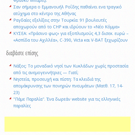
Φράνκο Μπαρέζι
Σαν σήμερα ο Εμμανουήλ Ροΐδης παθαίνει ενα τραγικό
ατύχημα στο κέντρο της Αθήνας
Ραγδαίες εξελίξεις στην Τουρκία: 91 βουλευτές
αποχωρούν από το CHP και ιδρύουν το «Νέο Κόμμα»
ΚΥΣΕΑ: «Πράσινο φως» για εξοπλισμούς 4,3 δισεκ. ευρώ –
«Ασπίδα του Αχιλλέα», C-390, Victa και V-BAT ξεχωρίζουν
διαβάστε επίσης
Νάξος: Το μοναδικό νησί των Κυκλάδων χωρίς προστασία
από τις ανεμογεννήτριες — Γιατί;
Νηστεία, προσευχή και πίστη: Τα κλειδιά της
απομάκρυνσης των πονηρών πνευμάτων (Ματθ. 17, 14-
23)
"Πάμε Παραλία". Ένα δωρεάν website για τις ελληνικές
παραλίες