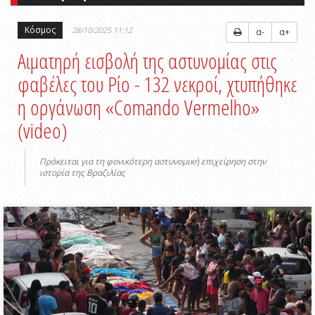
Κόσμος
28/10/2025 11:12
α-
α+
Αιματηρή εισβολή της αστυνομίας στις
φαβέλες του Ρίο - 132 νεκροί, χτυπήθηκε
η οργάνωση «Comando Vermelho»
(video)
Πρόκειται για τη φονικότερη αστυνομική επιχείρηση στην
ιστορία της Βραζιλίας