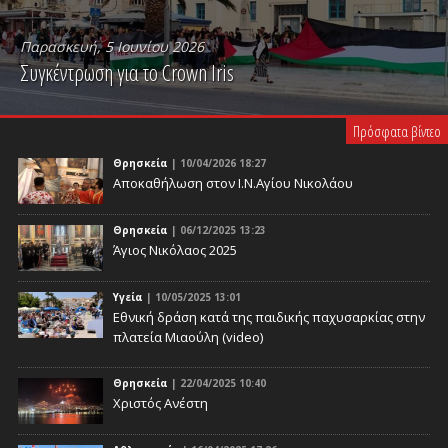
Παρασκευή, 5 Ιουνίου 2026
Συγκέντρωση για το Crown Iris
PLAY VIDEO
Πρόσφατα βίντεο
Θρησκεία
| 10/04/2026 18:27
Αποκαθήλωση στον Ι.Ν.Αγίου Νικολάου
Θρησκεία
| 06/12/2025 13:23
Άγιος Νικόλαος 2025
Υγεία
| 10/05/2025 13:01
Eθνική δράση κατά της παιδικής παχυσαρκίας στην
πλατεία Μιαούλη (video)
Θρησκεία
| 22/04/2025 10:40
Χριστός Ανέστη