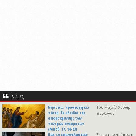
Γνώμες
Νηστεία, προσευχή και
Του Μιχαήλ Χούλη,
πίστη: Τα κλειδιά της
Θεολόγου
απομάκρυνσης των
πονηρών πνευμάτων
(Ματθ. 17, 14-23)
Πώς το επαγγελματικό
Σε μια εποχή όπου η