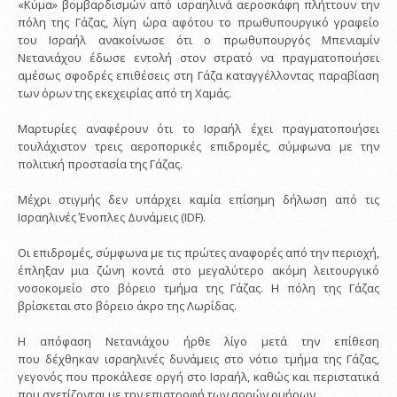
«Κύμα» βομβαρδισμών από ισραηλινά αεροσκάφη πλήττουν την
πόλη της Γάζας, λίγη ώρα αφότου το πρωθυπουργικό γραφείο
του Ισραήλ ανακοίνωσε ότι ο πρωθυπουργός Μπενιαμίν
Νετανιάχου έδωσε εντολή στον στρατό να πραγματοποιήσει
αμέσως σφοδρές επιθέσεις στη Γάζα καταγγέλλοντας παραβίαση
των όρων της εκεχειρίας από τη Χαμάς.
Μαρτυρίες αναφέρουν ότι το Ισραήλ έχει πραγματοποιήσει
τουλάχιστον τρεις αεροπορικές επιδρομές, σύμφωνα με την
πολιτική προστασία της Γάζας.
Μέχρι στιγμής δεν υπάρχει καμία επίσημη δήλωση από τις
Ισραηλινές Ένοπλες Δυνάμεις (IDF).
Οι επιδρομές, σύμφωνα με τις πρώτες αναφορές από την περιοχή,
έπληξαν μια ζώνη κοντά στο μεγαλύτερο ακόμη λειτουργικό
νοσοκομείο στο βόρειο τμήμα της Γάζας. Η πόλη της Γάζας
βρίσκεται στο βόρειο άκρο της Λωρίδας.
Η απόφαση Νετανιάχου ήρθε λίγο μετά την επίθεση
που δέχθηκαν ισραηλινές δυνάμεις στο νότιο τμήμα της Γάζας,
γεγονός που προκάλεσε οργή στο Ισραήλ, καθώς και περιστατικά
που σχετίζονται με την επιστροφή των σορών ομήρων.