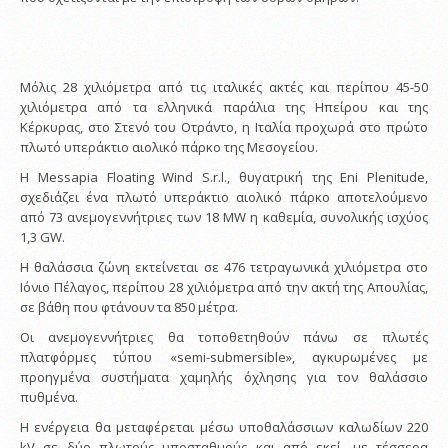
Μόλις 28 χιλιόμετρα από τις ιταλικές ακτές και περίπου 45-50
χιλιόμετρα από τα ελληνικά παράλια της Ηπείρου και της
Κέρκυρας, στο Στενό του Οτράντο, η Ιταλία προχωρά στο πρώτο
πλωτό υπεράκτιο αιολικό πάρκο της Μεσογείου.
Η Messapia Floating Wind S.r.l., θυγατρική της Eni Plenitude,
σχεδιάζει ένα πλωτό υπεράκτιο αιολικό πάρκο αποτελούμενο
από 73 ανεμογεννήτριες των 18 MW η καθεμία, συνολικής ισχύος
1,3 GW.
Η θαλάσσια ζώνη εκτείνεται σε 476 τετραγωνικά χιλιόμετρα στο
Ιόνιο Πέλαγος, περίπου 28 χιλιόμετρα από την ακτή της Απουλίας,
σε βάθη που φτάνουν τα 850 μέτρα.
Οι ανεμογεννήτριες θα τοποθετηθούν πάνω σε πλωτές
πλατφόρμες τύπου «semi-submersible», αγκυρωμένες με
προηγμένα συστήματα χαμηλής όχλησης για τον θαλάσσιο
πυθμένα.
Η ενέργεια θα μεταφέρεται μέσω υποθαλάσσιων καλωδίων 220
kV σε δύο πλωτούς υποσταθμούς και από εκεί, με τέσσερα