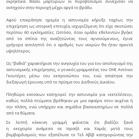
εκρηκτικά. Βάσει μαρτυριών οι πυροβολισμοί συνέχισαν να
αντηχούν στην περιοχή μέχρι αργά το βράδυ.
Αφού επικράτησε ηρεμία η αστυνομία κήρυξε ταχέως την
επιχείρηση ως ιστορική επιτυχία, ισχυριζόμενη ότι είχε σκοτώσει
περίπου 60 εγκληματίες. Ωστόσο, όταν ομάδα εθελοντών βγήκε
από τα σπίτια της αναζητώντας τους αγνοούμενους, έγινε
γρήγορα αντιληπτό ότι ο αριθμός των νεκρών θα ήταν αρκετά
υψηλότερος.
Ως “βαθιά” χαρακτήρισε την ανησυχία του για τον απολογισμό της
αστυνομικής επιχείρησης, ο γενικός γραμματέας του ΟΗΕ Αντόνιο
Γκουτέρες μέσω του εκπροσώπου του, ενώ απαίτησε την
διεξαγωγή έρευνας υπό το πρίσμα του Διεθνούς Δικαίου.
Πληθώρα κατοίκων κατηγορεί την αστυνομία για «εκτελέσεις»,
καθώς πολλά πτώματα βρέθηκαν με μια σφαίρα στον αυχένα ή
την πλάτη, ενώ υπήρχαν και σημάδια βασανιστηρίων σε πολλά
από τα θύματα.
Σε λεπτή κόκκινη γραμμή φαίνεται ότι βαδίζει ξανά
η εκεχειρία ανάμεσα σε Ισραήλ και Χαμάς μετά τους
βομβαρδισμούς που εξαπέλυσε το Τελ Αβίβ κατηγορώντας την