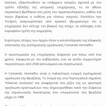
Ωστόσο, εξακολουθούν να υπάρχουν απορίες σχετικά με τον
τρόπο εξέλιξης της ιστορικής επιχείρησης, το αν αθώοι
περαστικοί βρέθηκαν στη μέση του αιματοκυλίσματος, καθώς και
ποιον βαραίνει η ευθύνη για τόσους νεκρούς. Επιπλέον την
Τετάρτη αναγνωρίστηκε από κρατικό αξιωματούχο ότι η
επιχείρηση δεν πέτυχε τον βασικό της στόχο: τη σύλληψη ενός
κορυφαίου ηγέτη της συμμορίας.
Ευρύτερος στόχος των Αρχών ήταν η καταπολέμηση της εδαφικής
επέκτασης της εγκληματικής οργάνωσης Comando Vermelho.
Η προετοιμασία της επιχείρησης διήρκεσε για πάνω από ένα
χρόνο, σύμφωνα με την κυβέρνηση, ενώ σε αυτήν συμμετείχαν
περισσότεροι από 2500 αστυνομικοί και στρατιωτικοί.
Η Comando Vermelho είναι η παλαιότερη ενεργή εγκληματική
οργάνωση της Βραζιλίας. Το όνομά της στα Πορτογαλικά σημαίνει
“Κόκκινη Διοίκηση” και αναφέρεται στις ρίζες της ως αριστερή
οργάνωση κρατουμένων που δημιουργήθηκε κατά την διάρκεια
της στρατιωτικής δικτατορίας που επικρατούσε στη Βραζιλία
μέχρι το 1985