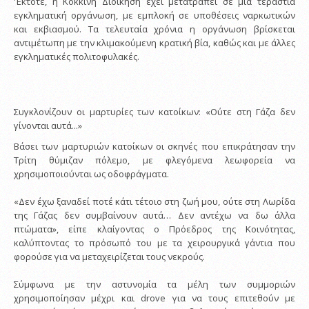
'Έκτοτε, η Κόκκινη Διοίκηση έχει μετατραπεί σε μια τεράστια
εγκληματική οργάνωση, με εμπλοκή σε υποθέσεις ναρκωτικών
και εκβιασμού. Τα τελευταία χρόνια η οργάνωση βρίσκεται
αντιμέτωπη με την κλιμακούμενη κρατική βία, καθώς και με άλλες
εγκληματικές πολιτοφυλακές.
Συγκλονίζουν οι μαρτυρίες των κατοίκων: «Ούτε στη Γάζα δεν
γίνονται αυτά...»
Βάσει των μαρτυριών κατοίκων οι σκηνές που επικράτησαν την
Τρίτη θύμιζαν πόλεμο, με φλεγόμενα λεωφορεία να
χρησιμοποιούνται ως οδοφράγματα.
«Δεν έχω ξαναδεί ποτέ κάτι τέτοιο στη ζωή μου, ούτε στη Λωρίδα
της Γάζας δεν συμβαίνουν αυτά… Δεν αντέχω να δω άλλα
πτώματα», είπε κλαίγοντας ο Πρόεδρος της Κοινότητας,
καλύπτοντας το πρόσωπό του με τα χειρουργικά γάντια που
φορούσε για να μεταχειρίζεται τους νεκρούς.
Σύμφωνα με την αστυνομία τα μέλη των συμμοριών
χρησιμοποίησαν μέχρι και drove για να τους επιτεθούν με