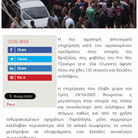
Η πιο αιματηρή αστυνομική
SOCIAL MEDIA
επιχείρηση κατά του οργανωμένου
Share
εγκλήματος στην ιστορία της
Βραζιλίας, στις φαβέλες του Ριο Ντε
Tweet
Τζανέιρο (σ.σ. Vila Cruzeiro) άφησε
Share
πίσω της χθες 132 νεκρούς και δεκάδες
συλλήψεις.
Pin it
Η επιχείρηση που έλαβε χώρα την
Τρίτη 29/10/2025 θεωρείται η
μεγαλύτερη στην ιστορία της πόλης
και συνοδεύτηκε από συλλήψεις 88
ατόμων, καθώς και από τη χρήση
τεθωρακισμένων οχημάτων. Παράλληλα, μέλη συμμοριών
κατέλαβαν περισσότερα από 50 αστικά λεωφορεία, τα οποία
μετέτρεψαν σε οδοφράγματα, ενώ δεκάδες αυτοκίνητα
πυρπολήθηκαν.