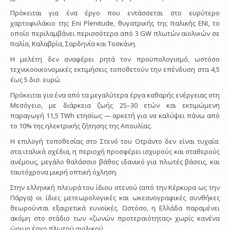
Πρόκειται για ένα έργο που εντάσσεται στο ευρύτερο
χαρτοφυλάκιο της Eni Plenitude, θυγατρικής της Ιταλικής ΕΝΙ, το
οποίο περιλαμβάνει περισσότερα από 3 GW πλωτών αιολικών σε
Ιταλία, Καλαβρία, Σαρδηνία και Τοσκάνη.
Η μελέτη δεν αναφέρει ρητά τον προϋπολογισμό, ωστόσο
τεχνικοοικονομικές εκτιμήσεις τοποθετούν την επένδυση στα 4,5
έως 5 δισ. ευρώ.
Πρόκειται για ένα από τα μεγαλύτερα έργα καθαρής ενέργειας στη
Μεσόγειο, με διάρκεια ζωής 25–30 ετών και εκτιμώμενη
παραγωγή 11,5 TWh ετησίως — αρκετή για να καλύψει πάνω από
το 10% της ηλεκτρικής ζήτησης της Απουλίας.
Η επιλογή τοποθεσίας στο Στενό του Οτράντο δεν είναι τυχαία:
στα ιταλικά σχέδια, η περιοχή προσφέρει ισχυρούς και σταθερούς
ανέμους, μεγάλο θαλάσσιο βάθος ιδανικό για πλωτές βάσεις, και
ταυτόχρονα μικρή οπτική όχληση.
Στην ελληνική πλευρά του ίδιου στενού (από την Κέρκυρα ως την
Πάργα) οι ίδιες μετεωρολογικές και ωκεανογραφικές συνθήκες
θεωρούνται εξαιρετικά ευνοϊκές. Ωστόσο, η Ελλάδα παραμένει
ακόμη στο στάδιο των «ζωνών προτεραιότητας» χωρίς κανένα
ώριμο έργο πλωτού αιολικού.