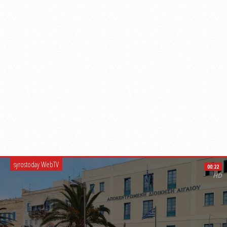
syrostoday WebTV
00:22
HD