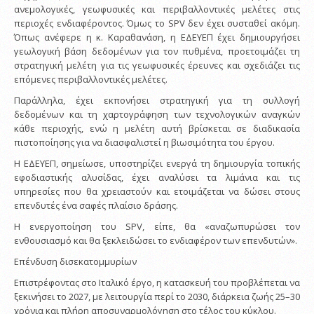
ανεμολογικές, γεωφυσικές και περιβαλλοντικές μελέτες στις
περιοχές ενδιαφέροντος. Όμως το SPV δεν έχει συσταθεί ακόμη.
Όπως ανέφερε η κ. Καραθανάση, η ΕΔΕΥΕΠ έχει δημιουργήσει
γεωλογική βάση δεδομένων για τον πυθμένα, προετοιμάζει τη
στρατηγική μελέτη για τις γεωφυσικές έρευνες και σχεδιάζει τις
επόμενες περιβαλλοντικές μελέτες.
Παράλληλα, έχει εκπονήσει στρατηγική για τη συλλογή
δεδομένων και τη χαρτογράφηση των τεχνολογικών αναγκών
κάθε περιοχής, ενώ η μελέτη αυτή βρίσκεται σε διαδικασία
πιστοποίησης για να διασφαλιστεί η βιωσιμότητα του έργου.
Η ΕΔΕΥΕΠ, σημείωσε, υποστηρίζει ενεργά τη δημιουργία τοπικής
εφοδιαστικής αλυσίδας, έχει αναλύσει τα λιμάνια και τις
υπηρεσίες που θα χρειαστούν και ετοιμάζεται να δώσει στους
επενδυτές ένα σαφές πλαίσιο δράσης.
Η ενεργοποίηση του SPV, είπε, θα «αναζωπυρώσει τον
ενθουσιασμό και θα ξεκλειδώσει το ενδιαφέρον των επενδυτών».
Επένδυση δισεκατομμυρίων
Επιστρέφοντας στο Ιταλικό έργο, η κατασκευή του προβλέπεται να
ξεκινήσει το 2027, με λειτουργία περί το 2030, διάρκεια ζωής 25–30
χρόνια και πλήρη αποσυναρμολόγηση στο τέλος του κύκλου.