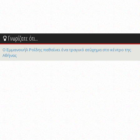
Γνωρίζατε ότι...
Ο Εμμανουήλ Ροΐδης παθαίνει ένα τραγικό ατύχημα στο κέντρο της
Αθήνας