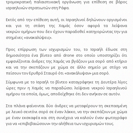
τρομοκρατική παλαιστινιακή οργάνωση για επίθεση σε βάρος
ισραηλινών στρατιωτών στη Ράφα.
Εκτός από την επίθεση αυτή, οι Ισραηλινοί δηλώνουν οργισμένοι
και για τη στάση της Χαμάς όσον αφορά τα λείψανα
νεκρών ομήρων που δεν έχουν παραδοθεί κατηγορώντας την για
στημένες «ανακαλύψεις».
Προς επίρρωση των ισχυρισμών του, το Ισραήλ έδωσε στη
δημοσιότητα ένα βίντεο από drone στο οποίο υποστηρίζει ότι
εμφανίζονται άνδρες της Χαμάς να βγάζουν μια σορό από κτήριο
και να την σκεπάζουν με χώμα σε άλλο σημείο με στόχο να
πείσουν τον Ερυθρό Σταυρό ότι «ανακάλυψαν» μια σορό.
Σύμφωνα με το Ισραήλ το βίντεο καταγράφηκε τη Δευτέρα λίγες
ώρες πριν η Χαμάς να παραδώσει λείψανα νεκρού Ισραηλινού
ομήρου τα οποία, όμως, αποδείχθηκε ότι δεν ανήκαν σε αυτόν.
Στα πλάνα φαίνονται δύο άνδρες να μεταφέρουν τη σκεπασμένη
με λευκό σεντόνι σορό σε έναν λάκκο, να την σκεπάζουν με χώμα
με έναν εκσκαφέα και στη συνέχεια να καλούν έναν φωτογράφο
για να «επιβεβαιώσουν» την αλήθεια των ισχυρισμών τους.