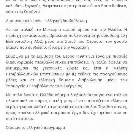
καλώδια εξαγωγής, θα φτάνει στη στεριά κοντά στο Porto Badisco,
νότια του Οτράντο.
Διασυνοριακό έργο – ελληνική διαβούλευση
Αν και ιταλικό, το Messapia αφορά άμεσα και την Ελλάδα. Η
περιοχή εγκατάστασης βρίσκεται πολύ κοντά στην οριοθετημένη
Ελληνοϊταλική ΑΟΖ, μέσα στο Στενό του Οτράντο, τον φυσικό
δίαυλο που συνδέει το Ιόνιο με την Αδριατική.
Σύμφωνα με τη Σύμβαση του Espoo (1991) για έργα με πιθανές
διασυνοριακές περιβαλλοντικές επιπτώσεις, η Ιταλία όφειλε να
ενημερώσει τις γειτονικές χώρες και έτσι η Μελέτη
Περιβαλλοντικών Επιπτώσεων (ΜΠΕ) τέθηκε τις προηγούμενες
μέρες και σε ελληνική δημόσια διαβούλευση μέσω του
Υπουργείου Περιβάλλοντος και Ενέργειας.
Με απλά λόγια: η Ελλάδα σήμερα διαβουλεύεται για ένα ιταλικό
πλωτό αιολικό πάρκο, επειδή μπορεί να επηρεάζει τα ελληνικά
νερά, τη ναυσιπλοΐα ή τα μεταναστευτικά πουλιά. Την ίδια στιγμή,
όμως, κανένα ελληνικό υπεράκτιο έργο δεν έχει φτάσει καν σε
αυτό το στάδιο.
Στάσιμο το ελληνικό πρόγραμμα