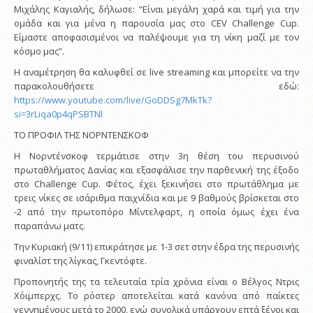
Μιχάλης Καγιαλής, δήλωσε: “Είναι μεγάλη χαρά και τιμή για την
ομάδα και για μένα η παρουσία μας στο CEV Challenge Cup.
Είμαστε αποφασισμένοι να παλέψουμε για τη νίκη μαζί με τον
κόσμο μας”.
Η αναμέτρηση θα καλυφθεί σε live streaming και μπορείτε να την
παρακολουθήσετε εδώ:
https://www.youtube.com/live/GoDDSg7MkTk?
si=3rLiqa0p4qPSBTNl
ΤΟ ΠΡΟΦΙΛ ΤΗΣ ΝΟΡΝΤΕΝΣΚΟΦ
H Νορντένσκοφ τερμάτισε στην 3η θέση του περυσινού
πρωταθλήματος Δανίας και εξασφάλισε την παρθενική της έξοδο
στο Challenge Cup. Φέτος, έχει ξεκινήσει στο πρωτάθλημα με
τρεις νίκες σε ισάριθμα παιχνίδια και με 9 βαθμούς βρίσκεται στο
-2 από την πρωτοπόρο Μίντελφαρτ, η οποία όμως έχει ένα
παραπάνω ματς.
Την Κυριακή (9/11) επικράτησε με 1-3 σετ στην έδρα της περυσινής
φιναλίστ της λίγκας, Γκεντόφτε.
Προπονητής της τα τελευταία τρία χρόνια είναι ο Βέλγος Ντρις
Χόιμπερχς. Το ρόστερ αποτελείται κατά κανόνα από παίκτες
γεννημένους μετά το 2000, ενώ συνολικά υπάρχουν επτά ξένοι και