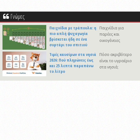
Γνώμες
Παιχνίδια με τράπουλα: η
Παιχνίδια για
πιο απλή ψυχαγωγία
παρέες και
βρίσκεται ήδη σε ένα
οικογένειες
συρτάρι του σπιτιού
Τιμές καυσίμων στα νησιά
Πόσο ακριβότερο
2026: Πού πληρώνεις έως
είναι το υγραέριο
και 25 λεπτά παραπάνω
στα νησιά;
το λίτρο