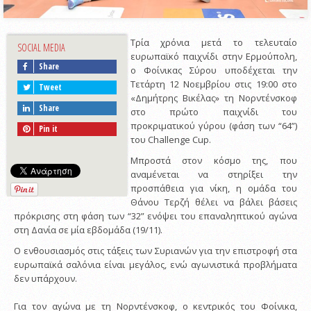
Τρία χρόνια μετά το τελευταίο
SOCIAL MEDIA
ευρωπαϊκό παιχνίδι στην Ερμούπολη,
Share
ο Φοίνικας Σύρου υποδέχεται την
Τετάρτη 12 Νοεμβρίου στις 19:00 στο
Tweet
«Δημήτρης Βικέλας» τη Νορντένσκοφ
Share
στο πρώτο παιχνίδι του
προκριματικού γύρου (φάση των “64”)
Pin it
του Challenge Cup.
Μπροστά στον κόσμο της, που
αναμένεται να στηρίξει την
προσπάθεια για νίκη, η ομάδα του
Θάνου Τερζή θέλει να βάλει βάσεις
πρόκρισης στη φάση των “32” ενόψει του επαναληπτικού αγώνα
στη Δανία σε μία εβδομάδα (19/11).
Ο ενθουσιασμός στις τάξεις των Συριανών για την επιστροφή στα
ευρωπαϊκά σαλόνια είναι μεγάλος, ενώ αγωνιστικά προβλήματα
δεν υπάρχουν.
Για τον αγώνα με τη Νορντένσκοφ, ο κεντρικός του Φοίνικα,