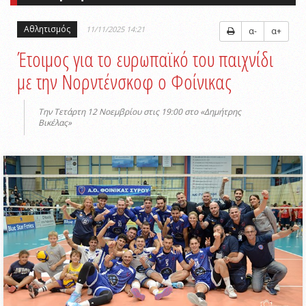
Αθλητισμός
11/11/2025 14:21
α-
α+
Έτοιμος για το ευρωπαϊκό του παιχνίδι
με την Νορντένσκοφ ο Φοίνικας
Tην Τετάρτη 12 Νοεμβρίου στις 19:00 στο «Δημήτρης
Βικέλας»