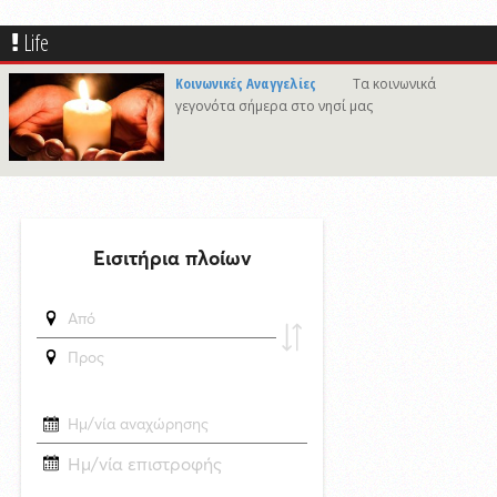
πλαίσιο του Φεστιβάλ Ρεμπέτικου Σύρου
Life
7/8/2026 09:50
Προσωρινές διακοπές υδροδότησης σε περιοχές της Σύρου
Κοινωνικές Αναγγελίες
Τα κοινωνικά
δημοσιεύθηκε 11 ώρες πριν
γεγονότα σήμερα στο νησί μας
Το «σκουλήκι του διαβόλου» που ζει 1,3 χιλιόμετρα κάτω από τη Γη και
αλλάζει όσα γνωρίζαμε για τη ζωή: «Οι άνθρωποι δεν κυβερνάμε τον
κόσμο»
δημοσιεύθηκε 12 ώρες πριν
Επανεκλογή του Αθ. Κουσαθανά - Μέγα στη θέση του Προέδρου του
Λιμενικού Ταμείου Μυκόνου
6/8/2026 22:03
Καλλιτέχνες από τη Σύρο, την Ελβετία και την Ιαπωνία συναντιούνται
στην Άνω Σύρο
29/4/2026 18:53
CNN: Ο κορυφαίος στρατηγός του Τραμπ αναζητά διέξοδο από τον
πόλεμο με το Ιράν