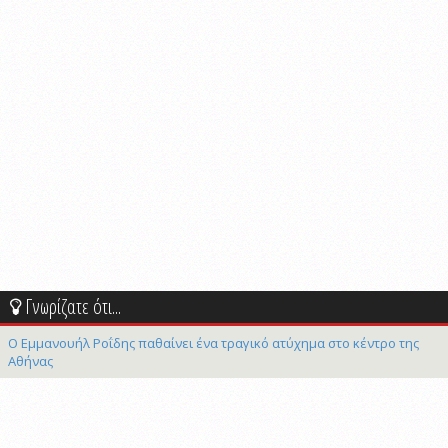
Γνωρίζατε ότι...
Ο Εμμανουήλ Ροΐδης παθαίνει ένα τραγικό ατύχημα στο κέντρο της
Αθήνας