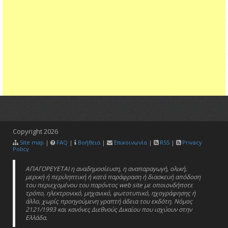
Copyright
2026
Site map
|
FAQ
|
Βοήθεια
|
Επικοινωνία
|
RSS
|
Privacy
Policy
ΑΠΑΓΟΡΕΥΕΤΑΙ η αναδημοσίευση, η αναπαραγωγή, ολική,
μερική ή περιληπτική ή κατά παράφραση ή διασκευή απόδοση
του περιεχομένου του παρόντος web site με οποιονδήποτε
τρόπο, ηλεκτρονικό, μηχανικό, φωτοτυπικό, ηχογράφησης ή
άλλο, χωρίς προηγούμενη γραπτή άδεια του εκδότη. Νόμος
2121/1993 και κανόνες Διεθνούς Δικαίου που ισχύουν στην
Ελλάδα.