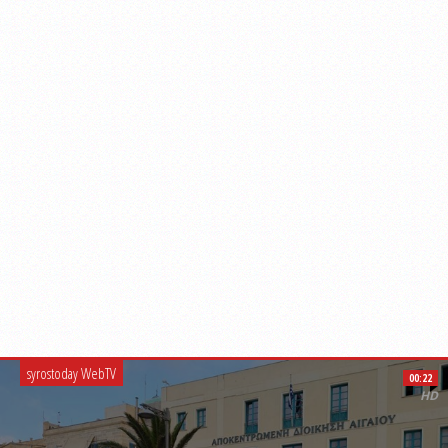
syrostoday WebTV
00:22
HD