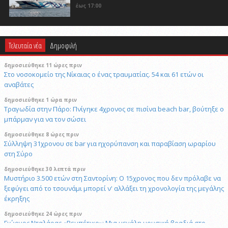
έως 17:00
Τελευταία νέα
Δημοφιλή
δημοσιεύθηκε 11 ώρες πριν
Στο νοσοκομείο της Νίκαιας ο ένας τραυματίας. 54 και 61 ετών οι
αναβάτες
δημοσιεύθηκε 1 ώρα πριν
Τραγωδία στην Πάρο: Πνίγηκε 4χρονος σε πισίνα beach bar, βούτηξε ο
μπάρμαν για να τον σώσει
δημοσιεύθηκε 8 ώρες πριν
Σύλληψη 31χρονου σε bar για ηχορύπανση και παραβίαση ωραρίου
στη Σύρο
δημοσιεύθηκε 30 λεπτά πριν
Μυστήριο 3.500 ετών στη Σαντορίνη: Ο 15χρονος που δεν πρόλαβε να
ξεφύγει από το τσουνάμι μπορεί ν' αλλάξει τη χρονολογία της μεγάλης
έκρηξης
δημοσιεύθηκε 24 ώρες πριν
Γιώργος Νταλάρας «Ρεμπέτικο»: Μια μεγάλη μουσική βραδιά στο