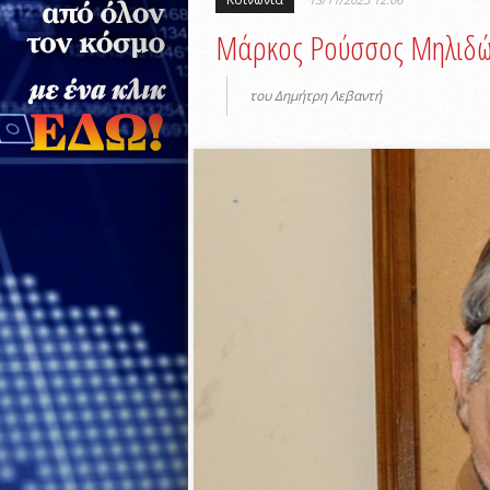
Μάρκος Ρούσσος Μηλιδώ
του Δημήτρη Λεβαντή