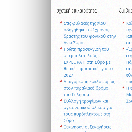
σχετική επικαιρότητα
διαβάσ
Στις φυλακές της Χίου
Κα
οδηγήθηκε ο 41χρονος
την
δράστης του φονικού στην
Ια
Άνω Σύρο
στ
Πρώτη προσέγγιση του
«Έ
υπερπολυτελούς
ευ
EXPLORA II στη Σύρο με
Πά
θετικές προοπτικές για το
στ
2027
εθ
Απαγόρευση κυκλοφορίας
πρ
στον παραλιακό δρόμο
Η 
του Γαλησσά
Με
Συλλογή τροφίμων και
Σω
υγειονομικού υλικού για
τους πυρόπληκτους στη
Σύρο
Ξεκίνησαν οι ξεναγήσεις