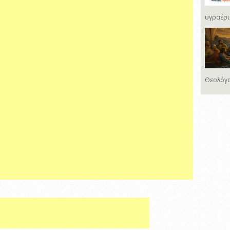
υγραέρι
Θεολόγο