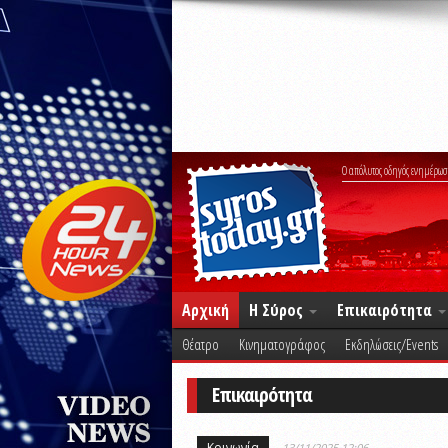
Ο απόλυτος οδηγός ενημέρωσ
Αρχική
Η Σύρος
Επικαιρότητα
Θέατρο
Κινηματογράφος
Εκδηλώσεις/Events
Επικαιρότητα
Κοινωνία
13/11/2025 12:06