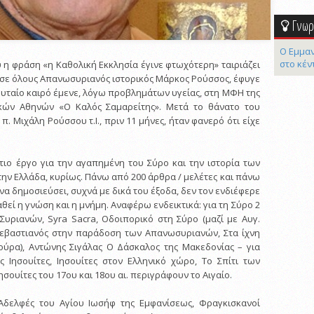
Γνωρί
Ο Εμμαν
στο κέν
υ η φράση «η Καθολική Εκκλησία έγινε φτωχότερη» ταιριάζει
σε όλους Απανωσυριανός ιστορικός Μάρκος Ρούσσος, έφυγε
ευταίο καιρό έμενε, λόγω προβλημάτων υγείας, στη ΜΦΗ της
κών Αθηνών «Ο Καλός Σαμαρείτης». Μετά το θάνατο του
. Μιχάλη Ρούσσου τ.Ι., πριν 11 μήνες, ήταν φανερό ότι είχε
ιο έργο για την αγαπημένη του Σύρο και την ιστορία των
ην Ελλάδα, κυρίως. Πάνω από 200 άρθρα / μελέτες και πάνω
να δημοσιεύσει, συχνά με δικά του έξοδα, δεν τον ενδιέφερε
αθεί η γνώση και η μνήμη. Αναφέρω ενδεικτικά: για τη Σύρο 2
υριανών, Syra Sacra, Οδοιπορικό στη Σύρο (μαζί με Αυγ.
 Σεβαστιανός στην παράδοση των Απανωσυριανών, Στα ίχνη
ούρα), Αντώνης Σιγάλας Ο Δάσκαλος της Μακεδονίας – για
ες Ιησουίτες, Ιησουίτες στον Ελληνικό χώρο, Το Σπίτι των
ησουίτες του 17ου και 18ου αι. περιγράφουν το Αιγαίο.
 Αδελφές του Αγίου Ιωσήφ της Εμφανίσεως, Φραγκισκανοί