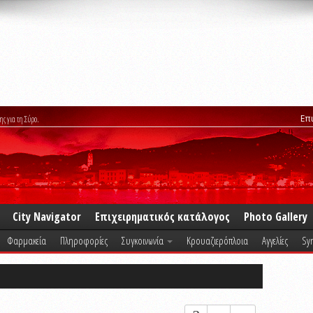
Επ
ης για τη Σύρο.
City Navigator
Επιχειρηματικός κατάλογος
Photo Gallery
Φαρμακεία
Πληροφορίες
Συγκοινωνία
Κρουαζιερόπλοια
Αγγελίες
Syr