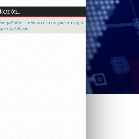
ζατε ότι...
ουήλ Ροΐδης παθαίνει ένα τραγικό ατύχημα
τρο της Αθήνας