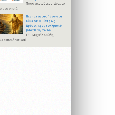
Πόσο ακριβότερο είναι το
ο στα νησιά;
Περπατώντας Πάνω στα
Κύματα: Η Πίστη ως
Δρόμος προς τον Χριστό
(Ματθ. 14, 22-34)
του Μιχαήλ Χούλη,
υ-εκπαιδευτικού