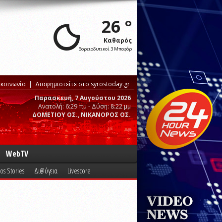
26 °
Καθαρός
Βορειοδυτικοί 3 Μποφόρ
ικοινωνία
Διαφημιστείτε στο syrostoday.gr
Παρασκευή, 7 Αυγούστου 2026
Ανατολή: 6:29 πμ - Δύση: 8:22 μμ
ΔΟΜΕΤΙΟΥ ΟΣ., ΝΙΚΑΝΟΡΟΣ ΟΣ.
WebTV
os Stories
Δι@ύγεια
Livescore