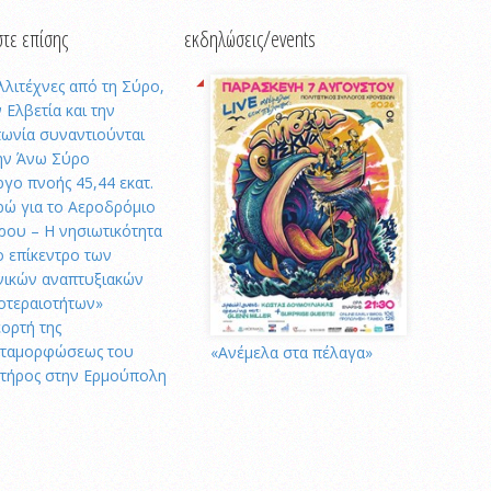
τε επίσης
εκδηλώσεις/events
λλιτέχνες από τη Σύρο,
 Ελβετία και την
πωνία συναντιούνται
ην Άνω Σύρο
ργο πνοής 45,44 εκατ.
ρώ για το Αεροδρόμιο
ρου – Η νησιωτικότητα
ο επίκεντρο των
νικών αναπτυξιακών
οτεραιοτήτων»
εορτή της
ταμορφώσεως του
«Ανέμελα στα πέλαγα»
τήρος στην Ερμούπολη