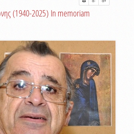
α-
α+
νης (1940-2025) In memoriam