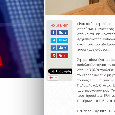
Είναι από τις φορές πο
SOCIAL MEDIA
απολύτως. Ο αγαπητός 
Share
από κοντά μας. Τον τελ
Αρχιεπισκοπής Καθολι
Tweet
αγαπητού του αδελφού π
Share
χάσει κάθε διάθεση…
Pin it
Άφησε πίσω ένα τεράστ
καθολικών ταγμάτων στ
από 22 βιβλία πρόλαβε 
το κέρδος αλλά να μη χ
τόμους των Επιφανών Σ
Παλαιολόγο), Ο Άγιος
των προγόνων μου (Γι
τους Ιησουίτες: Έλλην
Πατέρων στα Τάλαντα, Ι
Για άλλα Τάγματα: Οι