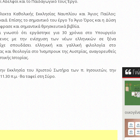
ί Αδελφοί και το Παιδαγωγικό τους Έργο.
άλεκτα Καθολικής Εκκλησίας Ναυπλίου και Άγιος Παύλος:
αιά. Επίσης το σημαντικό του έργο Το Άγιο Όρος και η Δύση
έφρασε και σημαντικά θρησκευτικά βιβλία.
ι γνωστό ότι εργάστηκε για 30 χρόνια στο Υπουργείο
ύμενος με την ενίσχυση των νέων ελληνικών σε ξένα
είχε σπουδάσει ελληνική και γαλλική φιλολογία στο
ας και θεολογία στο Ίνσμπρουκ της Αυστρίας, αναγορευθείς
τικής Ιστορίας.
την Εκκλησία του Χριστού Σωτήρα των π. Ιησουιτών, την
Γνώ
11.30 π.μ.· θα ταφεί στη Σύρο.
οικογένε