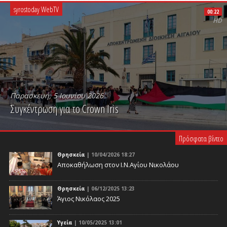
syrostoday WebTV
00:22
HD
Παρασκευή, 5 Ιουνίου 2026
Συγκέντρωση για το Crown Iris
PLAY VIDEO
Πρόσφατα βίντεο
Θρησκεία
| 10/04/2026 18:27
Αποκαθήλωση στον Ι.Ν.Αγίου Νικολάου
Θρησκεία
| 06/12/2025 13:23
Άγιος Νικόλαος 2025
Υγεία
| 10/05/2025 13:01