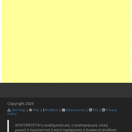
Copyright
2026
Site map
|
FAQ
|
Βοήθεια
|
Επικοινωνία
|
RSS
|
Privacy
Policy
ΑΠΑΓΟΡΕΥΕΤΑΙ η αναδημοσίευση, η αναπαραγωγή, ολική,
μερική ή περιληπτική ή κατά παράφραση ή διασκευή απόδοση