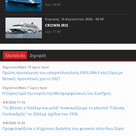
έως 18:00
Κυριακή, 16 Αυγούστου 2026 - 08:00
CROWN IRIS
έως 17:00
Τελευταία νέα
Δημοφιλή
δημοσιεύθηκε 19 ώρες πριν
Πρώτη προσέγγιση του υπερπολυτελούς EXPLORA II στη Σύρο με
θετικές προοπτικές για το 2027
δημοσιεύθηκε 7 ώρες πριν
Η Σύρος τιμά την εορτή της Μεταμορφώσεως του Σωτήρος
4/8/2026 11:16
"Το βλέπει ο Τσίλλερ και γελά" Ανακαινίζουμε το κλειστό "Γιάννης
Γουλανδρής" το 2026 με σχέδια του 1974
4/8/2026 15:20
Προφυλακίζεται ο 41χρονος δράστης του φονικού στην Άνω Σύρο