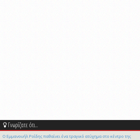
Γνωρίζατε ότι...
Ο Εμμανουήλ Ροΐδης παθαίνει ένα τραγικό ατύχημα στο κέντρο της