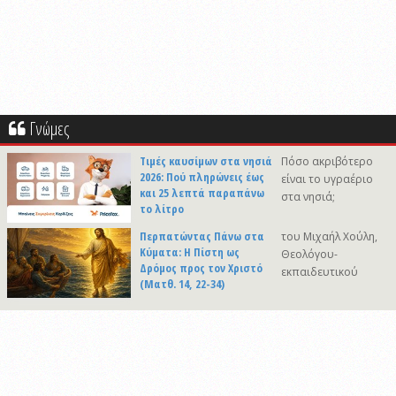
Γνώμες
Τιμές καυσίμων στα νησιά
Πόσο ακριβότερο
2026: Πού πληρώνεις έως
είναι το υγραέριο
και 25 λεπτά παραπάνω
στα νησιά;
το λίτρο
Περπατώντας Πάνω στα
του Μιχαήλ Χούλη,
Κύματα: Η Πίστη ως
Θεολόγου-
Δρόμος προς τον Χριστό
εκπαιδευτικού
(Ματθ. 14, 22-34)