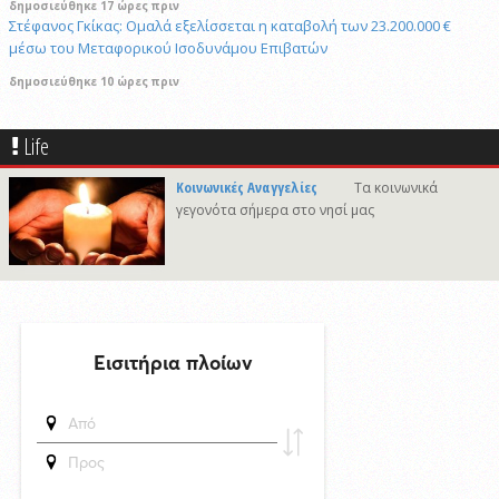
δημοσιεύθηκε 17 ώρες πριν
Στέφανος Γκίκας: Ομαλά εξελίσσεται η καταβολή των 23.200.000 €
μέσω του Μεταφορικού Ισοδυνάμου Επιβατών
δημοσιεύθηκε 10 ώρες πριν
Η Μύκονος υποδέχτηκε το πολυτελές κρουαζιερόπλοιο Explora II
29/4/2026 18:53
Life
Συναγερμός στη Βόρεια Καρολίνα: Αναφορές για πολλούς νεκρούς και
τραυματίες μετά από πυροβολισμούς
Κοινωνικές Αναγγελίες
Τα κοινωνικά
γεγονότα σήμερα στο νησί μας
δημοσιεύθηκε 13 ώρες πριν
Σχολή Προπονητών UEFA C στη Σύρο
δημοσιεύθηκε 18 ώρες πριν
To κρυφό στολίδι των Μικρών Κυκλάδων σε Video
δημοσιεύθηκε 22 ώρες πριν
Απαγόρευση κυκλοφορίας στον παραλιακό δρόμο του Γαλησσά