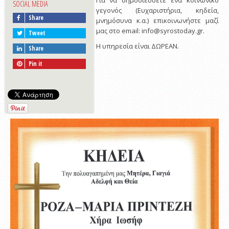
Για να δημοσιεύσετε ένα κοινωνικό
SOCIAL MEDIA
γεγονός (Ευχαριστήρια, κηδεία,
Share
μνημόσυνα κ.α.) επικοινωνήστε μαζί
μας στο email: info@syrostoday.gr.
Tweet
Η υπηρεσία είναι ΔΩΡΕΑΝ.
Share
Pin it