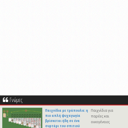
Γνώμες
Παιχνίδια με τράπουλα: η
Παιχνίδια για
πιο απλή ψυχαγωγία
παρέες και
βρίσκεται ήδη σε ένα
οικογένειες
συρτάρι του σπιτιού