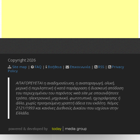
Copyright
2026
Site map
|
FAQ
|
Βοήθεια
|
Επικοινωνία
|
RSS
|
Privacy
Policy
ΑΠΑΓΟΡΕΥΕΤΑΙ η αναδημοσίευση, η αναπαραγωγή, ολική,
μερική ή περιληπτική ή κατά παράφραση ή διασκευή απόδοση
του περιεχομένου του παρόντος web site με οποιονδήποτε
τρόπο, ηλεκτρονικό, μηχανικό, φωτοτυπικό, ηχογράφησης ή
άλλο, χωρίς προηγούμενη γραπτή άδεια του εκδότη. Νόμος
2121/1993 και κανόνες Διεθνούς Δικαίου που ισχύουν στην
Ελλάδα.