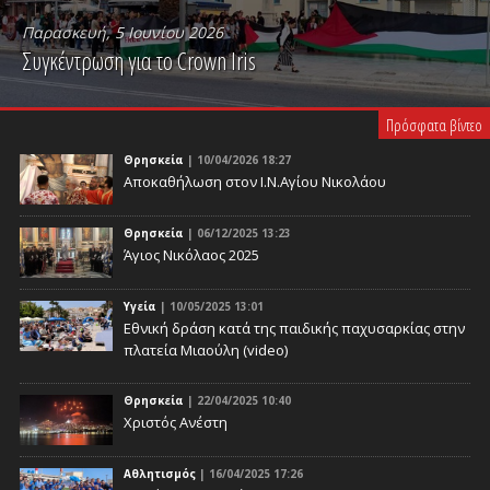
Παρασκευή, 5 Ιουνίου 2026
Συγκέντρωση για το Crown Iris
PLAY VIDEO
Πρόσφατα βίντεο
Θρησκεία
| 10/04/2026 18:27
Αποκαθήλωση στον Ι.Ν.Αγίου Νικολάου
Θρησκεία
| 06/12/2025 13:23
Άγιος Νικόλαος 2025
Υγεία
| 10/05/2025 13:01
Eθνική δράση κατά της παιδικής παχυσαρκίας στην
πλατεία Μιαούλη (video)
Θρησκεία
| 22/04/2025 10:40
Χριστός Ανέστη
Αθλητισμός
| 16/04/2025 17:26