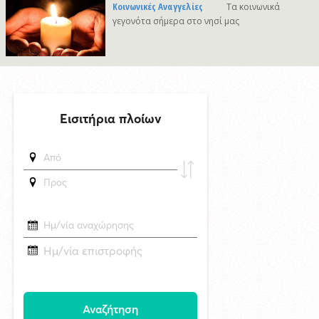
29/4/2026 18:53
Κοινωνικές Αναγγελίες
Τα κοινωνικά
Ακραία κλιμάκωση στο Ουκρανικό: Ανελέητοι βομβαρδισμοί - Μεγάλες
γεγονότα σήμερα στο νησί μας
στήλες καπνού σε ρωσικά διυλιστήρια - Δείτε βίντεο
δημοσιεύθηκε 14 ώρες πριν
«Έργο πνοής 45,44 εκατ. ευρώ για το Αεροδρόμιο Πάρου – Η
νησιωτικότητα στο επίκεντρο των εθνικών αναπτυξιακών
προτεραιοτήτων»
5/8/2026 11:35
Πρώτη προσέγγιση του υπερπολυτελούς EXPLORA II στη Σύρο με
θετικές προοπτικές για το 2027
δημοσιεύθηκε 14 ώρες πριν
Στο Εθνικό Πρόγραμμα Ανάπτυξης η αναβάθμιση του Αεροδρομίου
Πάρου