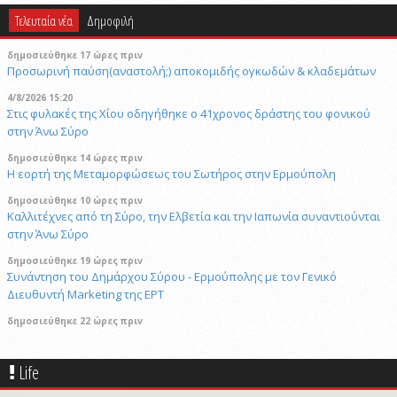
Τελευταία νέα
Δημοφιλή
δημοσιεύθηκε 17 ώρες πριν
Προσωρινή παύση(αναστολή;) αποκομιδής ογκωδών & κλαδεμάτων
4/8/2026 15:20
Στις φυλακές της Χίου οδηγήθηκε ο 41χρονος δράστης του φονικού
στην Άνω Σύρο
δημοσιεύθηκε 14 ώρες πριν
Η εορτή της Μεταμορφώσεως του Σωτήρος στην Ερμούπολη
δημοσιεύθηκε 10 ώρες πριν
Καλλιτέχνες από τη Σύρο, την Ελβετία και την Ιαπωνία συναντιούνται
στην Άνω Σύρο
δημοσιεύθηκε 19 ώρες πριν
Συνάντηση του Δημάρχου Σύρου - Ερμούπολης με τον Γενικό
Διευθυντή Marketing της ΕΡΤ
δημοσιεύθηκε 22 ώρες πριν
«Να είναι γαλήνια τα νερά του τελευταίου σου ταξιδιού»: Συγκινεί ο
αδελφός του υπάρχου του Superferry που βρέθηκε νεκρός στην
Life
καμπίνα του