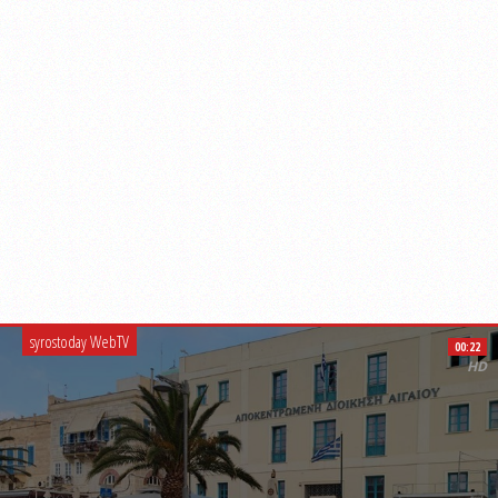
syrostoday WebTV
00:22
HD