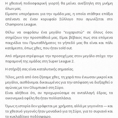
Η χθεσινή ποδοσφαιρική γιορτή θα μείνει ανεξίτηλη στη μνήμη
όλων μας.
Είμαστε υπερήφανοι για την ομάδα μας, η οποία στάθηκε επάξια
απέναντι σε έναν κορυφαίο Σύλλογο που αγωνίζεται στο
Champions League.
Θέλω να εκφράσω ένα μεγάλο "ευχαριστώ" σε όλους όσοι
στηρίζουν την προσπάθειά μας. Είμαι βέβαιος πως στα επόμενα
παιχνίδια του Πρωταθλήματος το γήπεδό μας θα είναι και πάλι
κατάμεστο, όπως χθες, που ήταν sold out.
Από σήμερα στρέφουμε την προσοχή μας στον μεγάλο στόχο: την
παραμονή της ομάδας στη Super League 2.
Η στήριξή σας είναι καταλυτικής σημασίας.
Τέλος, μετά από όσα ζήσαμε χθες, τη χαρά που ένιωσαν μικροί και
μεγάλοι, αισθάνομαι δικαιωμένος για την απόφαση να διεξαχθεί ο
αγώνας με τον Ολυμπιακό στη Σύρο.
Είναι αλήθεια ότι, αν προχωρούσαμε σε ανταλλαγή έδρας, τα
οικονομικά οφέλη θα ήταν πολλαπλάσια.
Όμως η ιστορία δεν γράφεται με χρήματα, αλλά με γεγονότα — και
το χθεσινό γεγονός ήταν μοναδικό για τη Σύρο, για το συριανό και
το κυκλαδίτικο ποδόσφαιρο.