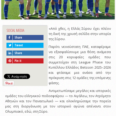
«Από χθες, η Ελλάς Σύρου έχει πλέον
SOCIAL MEDIA
τη δική της χρυσή σελίδα στην ιστορία
Share
της Σύρου.
Tweet
Παρότι νεοσύστατη ΠΑΕ, καταφέραμε
να εξασφαλίσουμε μια θέση ανάμεσα
Share
στις 20 κορυφαίες ομάδες που
Pin it
συμμετείχαν στη League Phase του
Κυπέλλου Ελλάδος Betsson 2025–2026
και φτάσαμε μια ανάσα από την
πρόκριση στις 12 ομάδες της επόμενης
φάσης.
Αντιμετωπίσαμε μεγάλες και ιστορικές
ομάδες του ελληνικού ποδοσφαίρου — το Αιγάλεω, τον Ατρόμητο
Αθηνών και τον Παναιτωλικό — και ολοκληρώσαμε την πορεία
μας στη διοργάνωση με τον ιστορικό αγώνα απέναντι στον
Ολυμπιακό, εδώ, στη Σύρο.