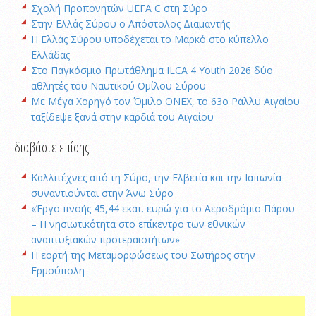
Σχολή Προπονητών UEFA C στη Σύρο
Στην Ελλάς Σύρου ο Απόστολος Διαμαντής
Η Ελλάς Σύρου υποδέχεται το Μαρκό στο κύπελλο
Ελλάδας
Στο Παγκόσμιο Πρωτάθλημα ILCA 4 Youth 2026 δύο
αθλητές του Ναυτικού Ομίλου Σύρου
Με Μέγα Χορηγό τον Όμιλο ONEX, το 63ο Ράλλυ Αιγαίου
ταξίδεψε ξανά στην καρδιά του Αιγαίου
διαβάστε επίσης
Καλλιτέχνες από τη Σύρο, την Ελβετία και την Ιαπωνία
συναντιούνται στην Άνω Σύρο
«Έργο πνοής 45,44 εκατ. ευρώ για το Αεροδρόμιο Πάρου
– Η νησιωτικότητα στο επίκεντρο των εθνικών
αναπτυξιακών προτεραιοτήτων»
Η εορτή της Μεταμορφώσεως του Σωτήρος στην
Ερμούπολη