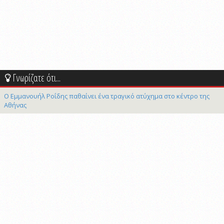
Γνωρίζατε ότι...
Ο Εμμανουήλ Ροΐδης παθαίνει ένα τραγικό ατύχημα στο κέντρο της
Αθήνας