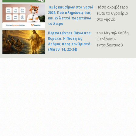
Τιμές καυσίμων στα νησιά
Πόσο ακριβότερο
2026: Πού πληρώνεις έως
είναι το υγραέριο
και 25 λεπτά παραπάνω
στα νησιά;
το λίτρο
Περπατώντας Πάνω στα
του Μιχαήλ Χούλη,
Κύματα: Η Πίστη ως
Θεολόγου-
Δρόμος προς τον Χριστό
εκπαιδευτικού
(Ματθ. 14, 22-34)