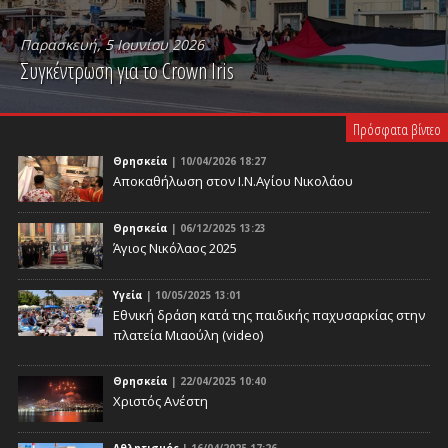
Παρασκευή, 5 Ιουνίου 2026
Συγκέντρωση για το Crown Iris
PLAY VIDEO
Πρόσφατα βίντεο
Θρησκεία
| 10/04/2026 18:27
Αποκαθήλωση στον Ι.Ν.Αγίου Νικολάου
Θρησκεία
| 06/12/2025 13:23
Άγιος Νικόλαος 2025
Υγεία
| 10/05/2025 13:01
Eθνική δράση κατά της παιδικής παχυσαρκίας στην
πλατεία Μιαούλη (video)
Θρησκεία
| 22/04/2025 10:40
Χριστός Ανέστη