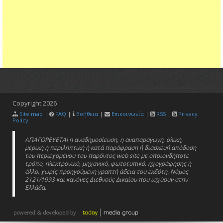
Copyright
2026
Site map
|
FAQ
|
Βοήθεια
|
Επικοινωνία
|
RSS
|
Privacy
Policy
ΑΠΑΓΟΡΕΥΕΤΑΙ η αναδημοσίευση, η αναπαραγωγή, ολική,
μερική ή περιληπτική ή κατά παράφραση ή διασκευή απόδοση
του περιεχομένου του παρόντος web site με οποιονδήποτε
τρόπο, ηλεκτρονικό, μηχανικό, φωτοτυπικό, ηχογράφησης ή
άλλο, χωρίς προηγούμενη γραπτή άδεια του εκδότη. Νόμος
2121/1993 και κανόνες Διεθνούς Δικαίου που ισχύουν στην
Ελλάδα.