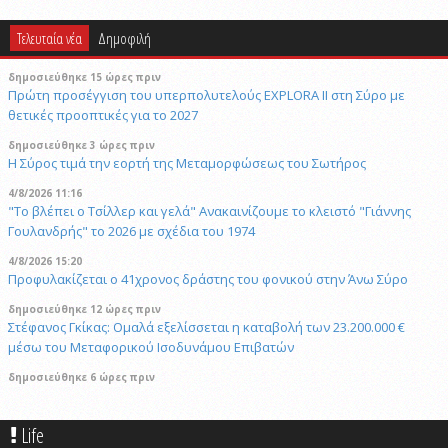
Τελευταία νέα
Δημοφιλή
δημοσιεύθηκε 15 ώρες πριν
Πρώτη προσέγγιση του υπερπολυτελούς EXPLORA II στη Σύρο με
θετικές προοπτικές για το 2027
δημοσιεύθηκε 3 ώρες πριν
Η Σύρος τιμά την εορτή της Μεταμορφώσεως του Σωτήρος
4/8/2026 11:16
"Το βλέπει ο Τσίλλερ και γελά" Ανακαινίζουμε το κλειστό "Γιάννης
Γουλανδρής" το 2026 με σχέδια του 1974
4/8/2026 15:20
Προφυλακίζεται ο 41χρονος δράστης του φονικού στην Άνω Σύρο
δημοσιεύθηκε 12 ώρες πριν
Στέφανος Γκίκας: Ομαλά εξελίσσεται η καταβολή των 23.200.000 €
μέσω του Μεταφορικού Ισοδυνάμου Επιβατών
δημοσιεύθηκε 6 ώρες πριν
Η Μύκονος υποδέχτηκε το πολυτελές κρουαζιερόπλοιο Explora II
29/4/2026 18:53
Life
Συναγερμός στη Βόρεια Καρολίνα: Αναφορές για πολλούς νεκρούς και