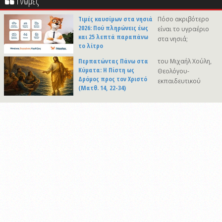
Γνώμες
Τιμές καυσίμων στα νησιά
Πόσο ακριβότερο
2026: Πού πληρώνεις έως
είναι το υγραέριο
και 25 λεπτά παραπάνω
στα νησιά;
το λίτρο
Περπατώντας Πάνω στα
του Μιχαήλ Χούλη,
Κύματα: Η Πίστη ως
Θεολόγου-
Δρόμος προς τον Χριστό
εκπαιδευτικού
(Ματθ. 14, 22-34)