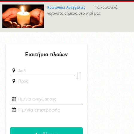
τραυματίες μετά από πυροβολισμούς
Κοινωνικές Αναγγελίες
Τα κοινωνικά
γεγονότα σήμερα στο νησί μας
δημοσιεύθηκε 9 ώρες πριν
Σχολή Προπονητών UEFA C στη Σύρο
δημοσιεύθηκε 13 ώρες πριν
To κρυφό στολίδι των Μικρών Κυκλάδων σε Video
δημοσιεύθηκε 18 ώρες πριν
Απαγόρευση κυκλοφορίας στον παραλιακό δρόμο του Γαλησσά