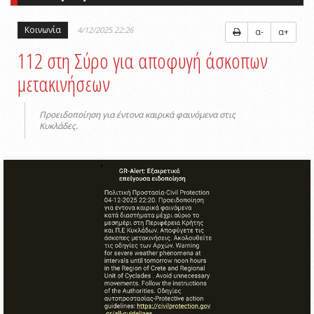
Κοινωνία
4/12/2025 22:26
α-
α+
112 στη Σύρο για αποφυγή άσκοπων
μετακινήσεων
Προειδοποίηση για έντονα καιρικά φαινόμενα στις
Κυκλάδες.