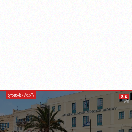
syrostoday WebTV
00:22
HD