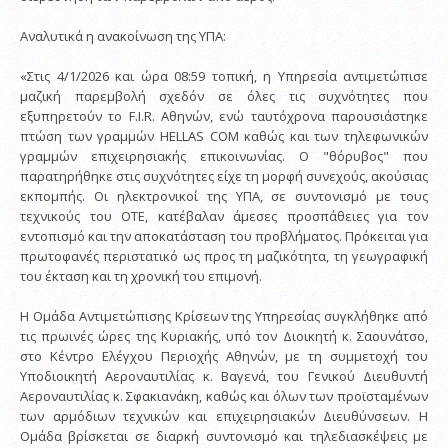
Αναλυτικά η ανακοίνωση της ΥΠΑ:
«Στις 4/1/2026 και ώρα 08:59 τοπική, η Υπηρεσία αντιμετώπισε
μαζική παρεμβολή σχεδόν σε όλες τις συχνότητες που
εξυπηρετούν το F.I.R. Αθηνών, ενώ ταυτόχρονα παρουσιάστηκε
πτώση των γραμμών HELLAS COM καθώς και των τηλεφωνικών
γραμμών επιχειρησιακής επικοινωνίας. Ο "θόρυβος" που
παρατηρήθηκε στις συχνότητες είχε τη μορφή συνεχούς, ακούσιας
εκπομπής. Οι ηλεκτρονικοί της ΥΠΑ, σε συντονισμό με τους
τεχνικούς του ΟΤΕ, κατέβαλαν άμεσες προσπάθειες για τον
εντοπισμό και την αποκατάσταση του προβλήματος. Πρόκειται για
πρωτοφανές περιστατικό ως προς τη μαζικότητα, τη γεωγραφική
του έκταση και τη χρονική του επιμονή.
Η Ομάδα Αντιμετώπισης Κρίσεων της Υπηρεσίας συγκλήθηκε από
τις πρωινές ώρες της Κυριακής, υπό τον Διοικητή κ. Σαουνάτσο,
στο Κέντρο Ελέγχου Περιοχής Αθηνών, με τη συμμετοχή του
Υποδιοικητή Αεροναυτιλίας κ. Βαγενά, του Γενικού Διευθυντή
Αεροναυτιλίας κ. Σφακιανάκη, καθώς και όλων των προϊσταμένων
των αρμόδιων τεχνικών και επιχειρησιακών Διευθύνσεων. Η
Ομάδα βρίσκεται σε διαρκή συντονισμό και τηλεδιασκέψεις με