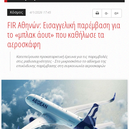
Κόσμος
4/1/2026 17:45
α-
α+
FIR Αθηνών: Εισαγγελική παρέμβαση για
το «μπλακ άουτ» που καθήλωσε τα
αεροσκάφη
Κατεπείγουσα προκαταρκτική έρευνα για τις παρεμβολές
στις ραδιοσυχνότητες - Στο μικροσκόπιο το αδίκημα της
επικίνδυνης παρέμβασης στη συγκοινωνία αεροσκαφών