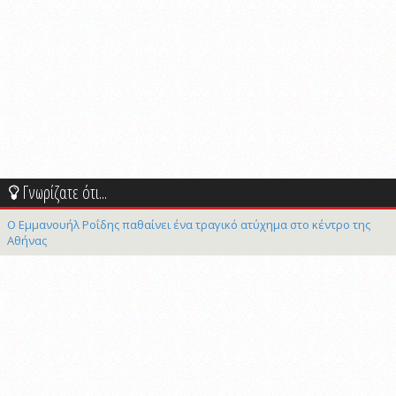
Γνωρίζατε ότι...
Ο Εμμανουήλ Ροΐδης παθαίνει ένα τραγικό ατύχημα στο κέντρο της
Αθήνας