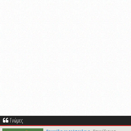
Γνώμες