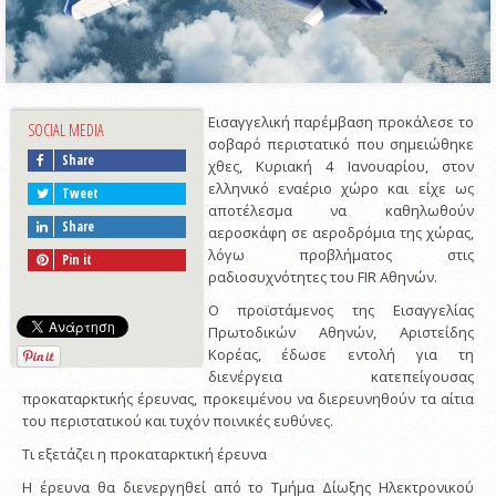
Εισαγγελική παρέμβαση προκάλεσε το
SOCIAL MEDIA
σοβαρό περιστατικό που σημειώθηκε
Share
χθες, Κυριακή 4 Ιανουαρίου, στον
ελληνικό εναέριο χώρο και είχε ως
Tweet
αποτέλεσμα να καθηλωθούν
Share
αεροσκάφη σε αεροδρόμια της χώρας,
λόγω προβλήματος στις
Pin it
ραδιοσυχνότητες του FIR Αθηνών.
Ο προϊστάμενος της Εισαγγελίας
Πρωτοδικών Αθηνών, Αριστείδης
Κορέας, έδωσε εντολή για τη
διενέργεια κατεπείγουσας
προκαταρκτικής έρευνας, προκειμένου να διερευνηθούν τα αίτια
του περιστατικού και τυχόν ποινικές ευθύνες.
Τι εξετάζει η προκαταρκτική έρευνα
Η έρευνα θα διενεργηθεί από το Τμήμα Δίωξης Ηλεκτρονικού