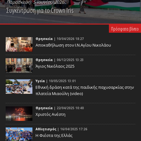
Παρασκευή, 5 Ιουνίου 2026
Συγκέντρωση για το Crown Iris
PLAY VIDEO
Πρόσφατα βίντεο
Θρησκεία
| 10/04/2026 18:27
Αποκαθήλωση στον Ι.Ν.Αγίου Νικολάου
Θρησκεία
| 06/12/2025 13:23
Άγιος Νικόλαος 2025
Υγεία
| 10/05/2025 13:01
Eθνική δράση κατά της παιδικής παχυσαρκίας στην
πλατεία Μιαούλη (video)
Θρησκεία
| 22/04/2025 10:40
Χριστός Ανέστη
Αθλητισμός
| 16/04/2025 17:26
Η Φιέστα της Ελλάς