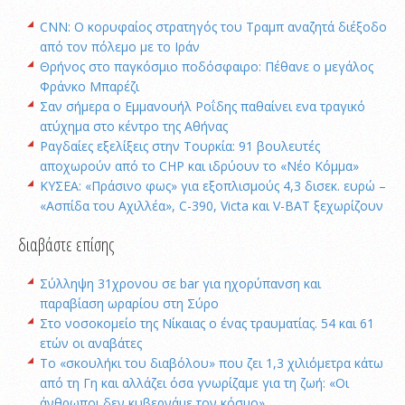
CNN: Ο κορυφαίος στρατηγός του Τραμπ αναζητά διέξοδο
από τον πόλεμο με το Ιράν
Θρήνος στο παγκόσμιο ποδόσφαιρο: Πέθανε ο μεγάλος
Φράνκο Μπαρέζι
Σαν σήμερα ο Εμμανουήλ Ροΐδης παθαίνει ενα τραγικό
ατύχημα στο κέντρο της Αθήνας
Ραγδαίες εξελίξεις στην Τουρκία: 91 βουλευτές
αποχωρούν από το CHP και ιδρύουν το «Νέο Κόμμα»
ΚΥΣΕΑ: «Πράσινο φως» για εξοπλισμούς 4,3 δισεκ. ευρώ –
«Ασπίδα του Αχιλλέα», C-390, Victa και V-BAT ξεχωρίζουν
διαβάστε επίσης
Σύλληψη 31χρονου σε bar για ηχορύπανση και
παραβίαση ωραρίου στη Σύρο
Στο νοσοκομείο της Νίκαιας ο ένας τραυματίας. 54 και 61
ετών οι αναβάτες
Το «σκουλήκι του διαβόλου» που ζει 1,3 χιλιόμετρα κάτω
από τη Γη και αλλάζει όσα γνωρίζαμε για τη ζωή: «Οι
άνθρωποι δεν κυβερνάμε τον κόσμο»