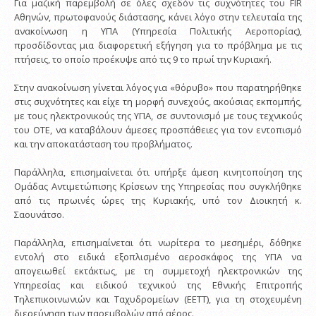
Για μαζική παρεμβολή σε όλες σχεδόν τις συχνότητες του FIR
Αθηνών, πρωτοφανούς διάστασης, κάνει λόγο στην τελευταία της
ανακοίνωση η ΥΠΑ (Υπηρεσία Πολιτικής Αεροπορίας),
προσδίδοντας μια διαφορετική εξήγηση για το πρόβλημα με τις
πτήσεις, το οποίο προέκυψε από τις 9 το πρωί την Κυριακή.
Στην ανακοίνωση γίνεται λόγος για «θόρυβο» που παρατηρήθηκε
στις συχνότητες και είχε τη μορφή συνεχούς, ακούσιας εκπομπής,
με τους ηλεκτρονικούς της ΥΠΑ, σε συντονισμό με τους τεχνικούς
του ΟΤΕ, να καταβάλουν άμεσες προσπάθειες για τον εντοπισμό
και την αποκατάσταση του προβλήματος.
Παράλληλα, επισημαίνεται ότι υπήρξε άμεση κινητοποίηση της
Ομάδας Αντιμετώπισης Κρίσεων της Υπηρεσίας που συγκλήθηκε
από τις πρωινές ώρες της Κυριακής, υπό τον Διοικητή κ.
Σαουνάτσο.
Παράλληλα, επισημαίνεται ότι νωρίτερα το μεσημέρι, δόθηκε
εντολή στο ειδικά εξοπλισμένο αεροσκάφος της ΥΠΑ να
απογειωθεί εκτάκτως, με τη συμμετοχή ηλεκτρονικών της
Υπηρεσίας και ειδικού τεχνικού της Εθνικής Επιτροπής
Τηλεπικοινωνιών και Ταχυδρομείων (ΕΕΤΤ), για τη στοχευμένη
διερεύνηση των παρεμβολών από αέρος.