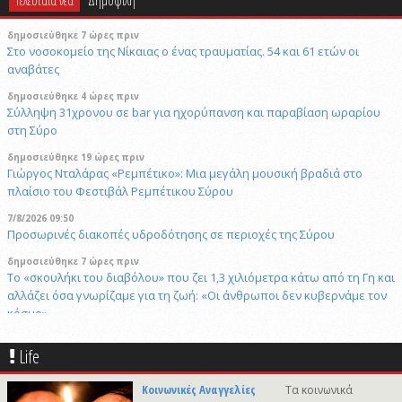
Τελευταία νέα
Δημοφιλή
δημοσιεύθηκε 7 ώρες πριν
Στο νοσοκομείο της Νίκαιας ο ένας τραυματίας. 54 και 61 ετών οι
αναβάτες
δημοσιεύθηκε 4 ώρες πριν
Σύλληψη 31χρονου σε bar για ηχορύπανση και παραβίαση ωραρίου
στη Σύρο
δημοσιεύθηκε 19 ώρες πριν
Γιώργος Νταλάρας «Ρεμπέτικο»: Μια μεγάλη μουσική βραδιά στο
πλαίσιο του Φεστιβάλ Ρεμπέτικου Σύρου
7/8/2026 09:50
Προσωρινές διακοπές υδροδότησης σε περιοχές της Σύρου
δημοσιεύθηκε 7 ώρες πριν
Το «σκουλήκι του διαβόλου» που ζει 1,3 χιλιόμετρα κάτω από τη Γη και
αλλάζει όσα γνωρίζαμε για τη ζωή: «Οι άνθρωποι δεν κυβερνάμε τον
κόσμο»
δημοσιεύθηκε 7 ώρες πριν
Life
Επανεκλογή του Αθ. Κουσαθανά - Μέγα στη θέση του Προέδρου του
Λιμενικού Ταμείου Μυκόνου
Κοινωνικές Αναγγελίες
Τα κοινωνικά
6/8/2026 22:03