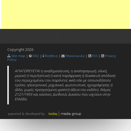
Copyright
2026
Site map
|
FAQ
|
Βοήθεια
|
Επικοινωνία
|
RSS
|
Privacy
Policy
ΑΠΑΓΟΡΕΥΕΤΑΙ η αναδημοσίευση, η αναπαραγωγή, ολική,
μερική ή περιληπτική ή κατά παράφραση ή διασκευή απόδοση
του περιεχομένου του παρόντος web site με οποιονδήποτε
τρόπο, ηλεκτρονικό, μηχανικό, φωτοτυπικό, ηχογράφησης ή
άλλο, χωρίς προηγούμενη γραπτή άδεια του εκδότη. Νόμος
2121/1993 και κανόνες Διεθνούς Δικαίου που ισχύουν στην
Ελλάδα.