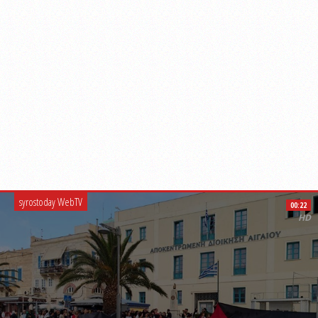
syrostoday WebTV
00:22
HD