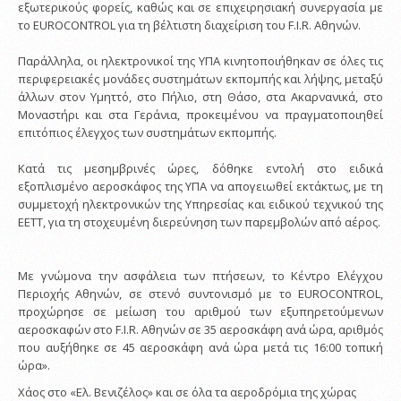
εξωτερικούς φορείς, καθώς και σε επιχειρησιακή συνεργασία με
το EUROCONTROL για τη βέλτιστη διαχείριση του F.I.R. Αθηνών.
Παράλληλα, οι ηλεκτρονικοί της ΥΠΑ κινητοποιήθηκαν σε όλες τις
περιφερειακές μονάδες συστημάτων εκπομπής και λήψης, μεταξύ
άλλων στον Υμηττό, στο Πήλιο, στη Θάσο, στα Ακαρνανικά, στο
Μοναστήρι και στα Γεράνια, προκειμένου να πραγματοποιηθεί
επιτόπιος έλεγχος των συστημάτων εκπομπής.
Κατά τις μεσημβρινές ώρες, δόθηκε εντολή στο ειδικά
εξοπλισμένο αεροσκάφος της ΥΠΑ να απογειωθεί εκτάκτως, με τη
συμμετοχή ηλεκτρονικών της Υπηρεσίας και ειδικού τεχνικού της
ΕΕΤΤ, για τη στοχευμένη διερεύνηση των παρεμβολών από αέρος.
Με γνώμονα την ασφάλεια των πτήσεων, το Κέντρο Ελέγχου
Περιοχής Αθηνών, σε στενό συντονισμό με το EUROCONTROL,
προχώρησε σε μείωση του αριθμού των εξυπηρετούμενων
αεροσκαφών στο F.I.R. Αθηνών σε 35 αεροσκάφη ανά ώρα, αριθμός
που αυξήθηκε σε 45 αεροσκάφη ανά ώρα μετά τις 16:00 τοπική
ώρα».
Χάος στο «Ελ. Βενιζέλος» και σε όλα τα αεροδρόμια της χώρας