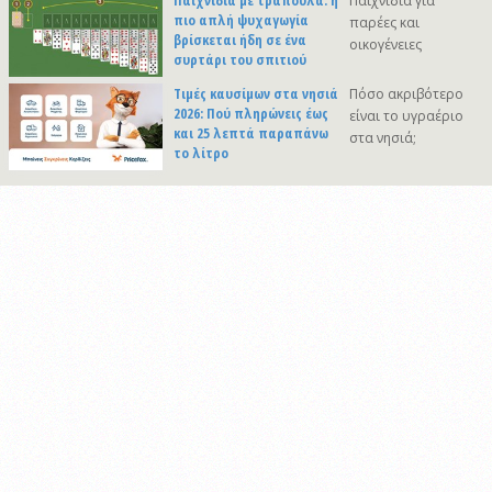
Παιχνίδια με τράπουλα: η
Παιχνίδια για
πιο απλή ψυχαγωγία
παρέες και
βρίσκεται ήδη σε ένα
οικογένειες
συρτάρι του σπιτιού
Τιμές καυσίμων στα νησιά
Πόσο ακριβότερο
2026: Πού πληρώνεις έως
είναι το υγραέριο
και 25 λεπτά παραπάνω
στα νησιά;
το λίτρο