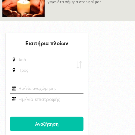
γεγονότα σήμερα στο νησί μας
Καλλιτέχνες από τη Σύρο, την Ελβετία και την Ιαπωνία συναντιούνται
στην Άνω Σύρο
29/4/2026 18:53
CNN: Ο κορυφαίος στρατηγός του Τραμπ αναζητά διέξοδο από τον
πόλεμο με το Ιράν
δημοσιεύθηκε 24 ώρες πριν
Superbet Κύπελλο Ελλάδας: Την Δευτέρα 24 Αυγούστου ο αγώνας
Ελλάς Σύρου - Μαρκό στην Σύρο
7/8/2026 08:34
Δράση ενημέρωσης ασφαλούς κολύμβησης και πρόληψης των
πνιγμών από το Τμήμα Τουρισμού του Δήμου Σύρου–Ερμούπολης