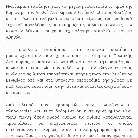
Νωρίτερα, επικράτησε χάος και μεγάλη ταλαιπωρία το πρωί της
Κυριακής στον Διεθνή Αερολιμένα Αθηνών Ελευθέριος Βενιζέλος
και σε όλα τα ελληνικά αεροδρόμια, εξαιτίας του σοβαρού
τεχνικού προβλήματος που επηραζε τις ραδιοεπικοινωνίες των
Κέντρων Ελέγχου Περιοχής και έχει οδηγήσει στο κλείσιμο του FIR
Αθηνών.
Το πρόβλημα εντοπίστηκε στα κεντρικά συστήματα
ραδιοσυχνοτήτων που χρησιμοποιεί η Υπηρεσία Πολιτικής
Αεροπορίας, με αποτέλεσμα να καθίσταται αδύνατη η ασφαλής και
κανονική επικοινωνία των πιλότων με τον έλεγχο εναέριας
κυκλοφορίας. Άμεσα επηρεάστηκαν πτήσεις τόσο στο Ελευθέριος
Βενιζέλος όσο και στα υπόλοιπα αεροδρόμια της χώρας, με
καθηλωμένα αεροσκάφη στην πίστα και αναβολές αναχωρήσεων
και αφίξεων.
Από πλευράς των αεροπορικών, όπως αναφέρουν οι
πληροφορίες, και με το δεδομένο ότι η σημερινή ημέρα είναι
πολύ πυκνή όσον αφορά κυρίως τις αφίξεις καταβάλλονται
προσπάθειες σε επιχειρησιακό επίπεδο, οι οποίες
επικεντρώνονται κυρίως στον επαναπρογραμματισμό των
πτήσεων. Όμως, το γεγονός ότι δεν ήταν εφικτές οι αναχωρήσεις