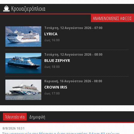
Κρουαζιερόπλοια
ΑΝΑΜΕΝΟΜΕΝΕΣ ΑΦΙΞΕΙΣ
Τετάρτη, 12 Αυγούστου 2026 - 07:00
LYRICA
έως 16:00
Τετάρτη, 12 Αυγούστου 2026 - 08:00
BLUE ZEPHYR
έως 18:00
Κυριακή, 16 Αυγούστου 2026 - 08:00
CROWN IRIS
έως 17:00
Τελευταία νέα
Δημοφιλή
8/8/2026 10:31
Στο νοσοκομείο της Νίκαιας ο ένας τραυματίας. 54 και 61 ετών οι