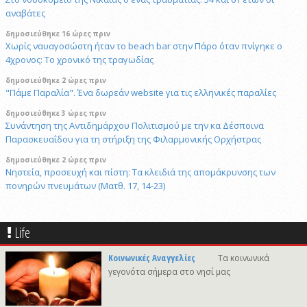
αναβάτες
δημοσιεύθηκε 16 ώρες πριν
Χωρίς ναυαγοσώστη ήταν το beach bar στην Πάρο όταν πνίγηκε ο
4χρονος: Το χρονικό της τραγωδίας
δημοσιεύθηκε 2 ώρες πριν
"Πάμε Παραλία". Ένα δωρεάν website για τις ελληνικές παραλίες
δημοσιεύθηκε 3 ώρες πριν
Συνάντηση της Αντιδημάρχου Πολιτισμού με την κα Δέσποινα
Παρασκευαΐδου για τη στήριξη της Φιλαρμονικής Ορχήστρας
δημοσιεύθηκε 2 ώρες πριν
Νηστεία, προσευχή και πίστη: Τα κλειδιά της απομάκρυνσης των
πονηρών πνευμάτων (Ματθ. 17, 14-23)
δημοσιεύθηκε 22 ώρες πριν
Σύλληψη 31χρονου σε bar για ηχορύπανση και παραβίαση ωραρίου
Life
στη Σύρο
δημοσιεύθηκε 2 ώρες πριν
Κοινωνικές Αναγγελίες
Τα κοινωνικά
Νάξος: Το μοναδικό νησί των Κυκλάδων χωρίς προστασία από τις
γεγονότα σήμερα στο νησί μας
ανεμογεννήτριες — Γιατί;
δημοσιεύθηκε 15 ώρες πριν