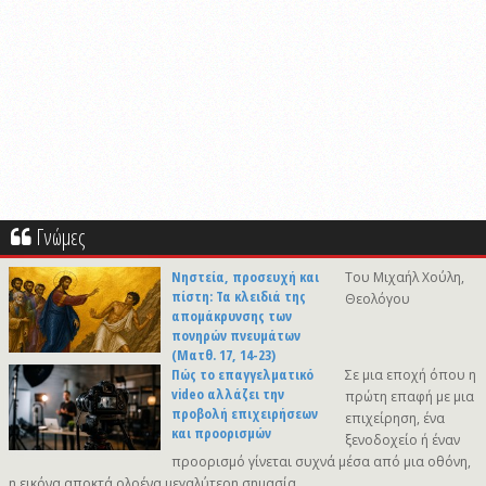
Γνώμες
Νηστεία, προσευχή και
Του Μιχαήλ Χούλη,
πίστη: Τα κλειδιά της
Θεολόγου
απομάκρυνσης των
πονηρών πνευμάτων
(Ματθ. 17, 14-23)
Πώς το επαγγελματικό
Σε μια εποχή όπου η
video αλλάζει την
πρώτη επαφή με μια
προβολή επιχειρήσεων
επιχείρηση, ένα
και προορισμών
ξενοδοχείο ή έναν
προορισμό γίνεται συχνά μέσα από μια οθόνη,
η εικόνα αποκτά ολοένα μεγαλύτερη σημασία.