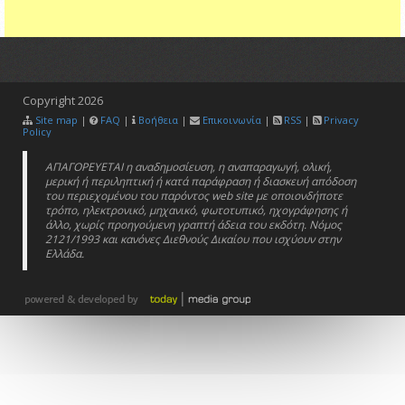
Copyright
2026
Site map
|
FAQ
|
Βοήθεια
|
Επικοινωνία
|
RSS
|
Privacy
Policy
ΑΠΑΓΟΡΕΥΕΤΑΙ η αναδημοσίευση, η αναπαραγωγή, ολική,
μερική ή περιληπτική ή κατά παράφραση ή διασκευή απόδοση
του περιεχομένου του παρόντος web site με οποιονδήποτε
τρόπο, ηλεκτρονικό, μηχανικό, φωτοτυπικό, ηχογράφησης ή
άλλο, χωρίς προηγούμενη γραπτή άδεια του εκδότη. Νόμος
2121/1993 και κανόνες Διεθνούς Δικαίου που ισχύουν στην
Ελλάδα.