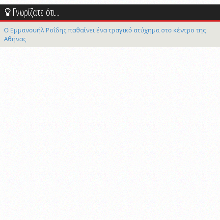
Γνωρίζατε ότι...
Ο Εμμανουήλ Ροΐδης παθαίνει ένα τραγικό ατύχημα στο κέντρο της
Αθήνας