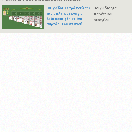
Παιχνίδια με τράπουλα: η
Παιχνίδια για
πιο απλή ψυχαγωγία
παρέες και
βρίσκεται ήδη σε ένα
οικογένειες
συρτάρι του σπιτιού