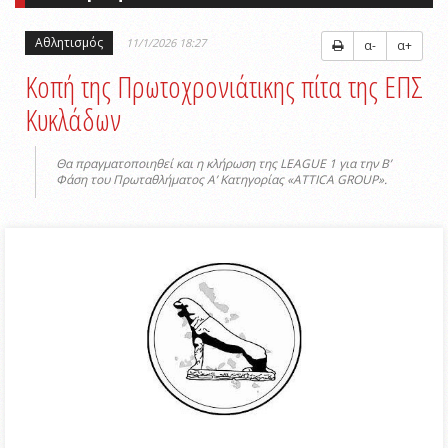
Αθλητισμός
11/1/2026 18:27
α-
α+
Κοπή της Πρωτοχρονιάτικης πίτα της ΕΠΣ
Κυκλάδων
Θα πραγματοποιηθεί και η κλήρωση της LEAGUE 1 για την Β’
Φάση του Πρωταθλήματος Α’ Κατηγορίας «ATTICA GROUP».