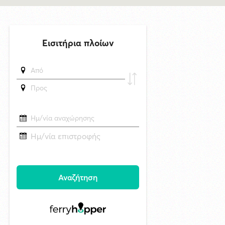
Μυστήριο 3.500 ετών στη Σαντορίνη: Ο 15χρονος που δεν πρόλαβε να
ξεφύγει από το τσουνάμι μπορεί ν' αλλάξει τη χρονολογία της μεγάλης
έκρηξης
6/8/2026 22:03
Καλλιτέχνες από τη Σύρο, την Ελβετία και την Ιαπωνία συναντιούνται
στην Άνω Σύρο
29/4/2026 18:53
CNN: Ο κορυφαίος στρατηγός του Τραμπ αναζητά διέξοδο από τον
πόλεμο με το Ιράν