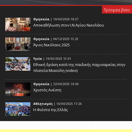
PLAY VIDEO
Πρόσφατα βίντεο
Θρησκεία
| 10/04/2026 18:27
Αποκαθήλωση στον Ι.Ν.Αγίου Νικολάου
Θρησκεία
| 06/12/2025 13:23
Άγιος Νικόλαος 2025
Υγεία
| 10/05/2025 13:01
Eθνική δράση κατά της παιδικής παχυσαρκίας στην
πλατεία Μιαούλη (video)
Θρησκεία
| 22/04/2025 10:40
Χριστός Ανέστη
Αθλητισμός
| 16/04/2025 17:26
Η Φιέστα της Ελλάς