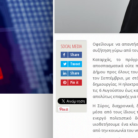
Οφείλουμε να απαντήσ
SOCIAL MEDIA
συζήτηση γύρω από τον
Share
Καταρχάς, το πρόγ
Tweet
αποσπασματικά ούτε π
Δήμου προς όλους τους
Share
τον Σεπτέμβριο, με στ
Pin it
δημιουργίας. Η ηλεκτ
τις 6 Αυγούστου έως κα
απολύτως επαρκής για
Η Σύρος, διαχρονικά,
μέσα από τους ίδιους 
ενεργό πολιτιστικό 
υιοθετήσουμε ένα κλε
από την κοινωνία του ν