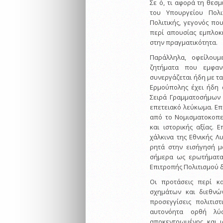
Σε ό, τι αφορά τη θεσμ
του Υπουργείου Πολι
Πολιτικής, γεγονός που
περί απουσίας εμπλοκή
στην πραγματικότητα.
Παράλληλα, οφείλου
ζητήματα που εμφαν
συνεργάζεται ήδη με τα
Ερμούπολης έχει ήδη 
Σειρά Γραμματοσήμων «
επετειακό λεύκωμα. Επ
από το Νομισματοκοπεί
και ιστορικής αξίας.
χάλκινα της Εθνικής Λ
ρητά στην εισήγησή μ
σήμερα ως ερωτήματα
Επιτροπής Πολιτισμού 
Οι προτάσεις περί κα
σχημάτων και διεθνώ
προσεγγίσεις πολιτισ
αυτονόητα ορθή λύσ
αποκεντρωμένος και ι