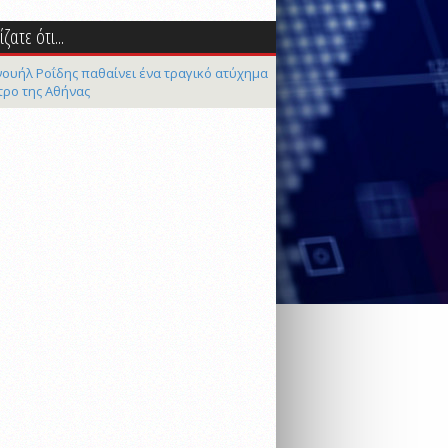
ζατε ότι...
ουήλ Ροΐδης παθαίνει ένα τραγικό ατύχημα
τρο της Αθήνας