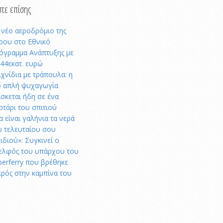
τε επίσης
 νέο αεροδρόμιο της
ρου στο Εθνικό
όγραμμα Ανάπτυξης με
,44εκατ. ευρώ
ιχνίδια με τράπουλα: η
ο απλή ψυχαγωγία
ίσκεται ήδη σε ένα
ρτάρι του σπιτιού
α είναι γαλήνια τα νερά
υ τελευταίου σου
ξιδιού»: Συγκινεί ο
ελφός του υπάρχου του
perferry που βρέθηκε
κρός στην καμπίνα του