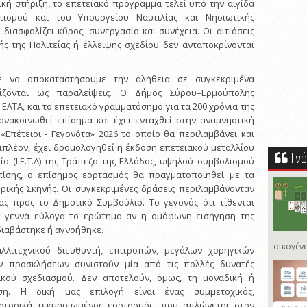
ική στήριξη, το επετειακό πρόγραμμα τελεί υπό την αιγίδα
τισμού και του Υπουργείου Ναυτιλίας και Νησιωτικής
 διασφαλίζει κύρος, συνεργασία και συνέχεια. Οι αιτιάσεις
ς της Πολιτείας ή έλλειψης σχεδίου δεν ανταποκρίνονται
με να αποκαταστήσουμε την αλήθεια σε συγκεκριμένα
ίζονται ως παραλείψεις. Ο Δήμος Σύρου–Ερμούπολης
 ΕΛΤΑ, και το επετειακό γραμματόσημο για τα 200 χρόνια της
ανακοινωθεί επίσημα και έχει ενταχθεί στην αναμνηστική
Επέτειοι - Γεγονότα» 2026 το οποίο θα περιλαμβάνει και
ιπλέον, έχει δρομολογηθεί η έκδοση επετειακού μεταλλίου
Γνώ
ο (Ι.Ε.Τ.Α) της Τράπεζα της Ελλάδος, υψηλού συμβολισμού
 Επίσης, ο επίσημος εορτασμός θα πραγματοποιηθεί με τα
υρικής Σκηνής. Οι συγκεκριμένες δράσεις περιλαμβάνονταν
ας προς το Δημοτικό Συμβούλιο. Το γεγονός ότι τίθενται
 γεννά εύλογα το ερώτημα αν η ομόφωνη εισήγηση της
διαβάστηκε ή αγνοήθηκε.
οικογένε
λλιτεχνικού διευθυντή, επιτροπών, μεγάλων χορηγικών
ν προσκλήσεων συνιστούν μία από τις πολλές δυνατές
τικού σχεδιασμού. Δεν αποτελούν, όμως, τη μοναδική ή
η. Η δική μας επιλογή είναι ένας συμμετοχικός,
στορικά τεκμηριωμένος εορτασμός, που απλώνεται στον