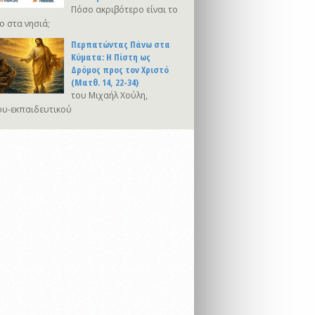
Πόσο ακριβότερο είναι το
ο στα νησιά;
Περπατώντας Πάνω στα
Κύματα: Η Πίστη ως
Δρόμος προς τον Χριστό
(Ματθ. 14, 22-34)
του Μιχαήλ Χούλη,
υ-εκπαιδευτικού