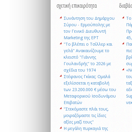
σχετική επικαιρότητα
διαβάσ
Συνάντηση του Δημάρχου
Το
Σύρου - Ερμούπολης με
Πά
τον Γενικό Διευθυντή
Πρ
Marketing της ΕΡΤ
45
"Το βλέπει ο Τσίλλερ και
Πα
γελά" Ανακαινίζουμε το
πι
κλειστό "Γιάννης
βρ
Γουλανδρής" το 2026 με
συ
σχέδια του 1974
«Ν
Στέφανος Γκίκας: Ομαλά
το
εξελίσσεται η καταβολή
τα
των 23.200.000 € μέσω του
αδ
Μεταφορικού Ισοδυνάμου
Su
Επιβατών
νε
"Στεκόμαστε πλάι τους,
μοιραζόμαστε τις ίδιες
αξίες μαζί τους"
Η μεγάλη πυρκαγιά της