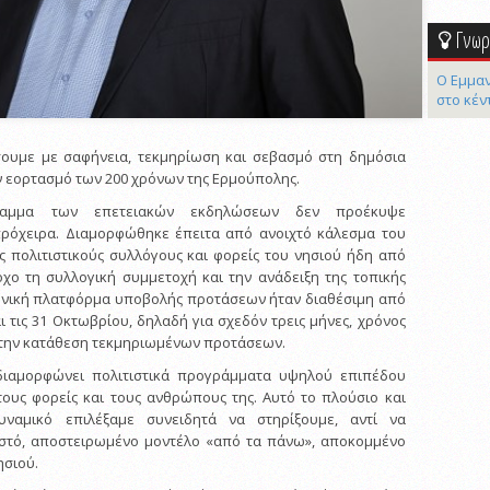
Γνωρί
Ο Εμμαν
στο κέν
ουμε με σαφήνεια, τεκμηρίωση και σεβασμό στη δημόσια
 εορτασμό των 200 χρόνων της Ερμούπολης.
ραμμα των επετειακών εκδηλώσεων δεν προέκυψε
ρόχειρα. Διαμορφώθηκε έπειτα από ανοιχτό κάλεσμα του
 πολιτιστικούς συλλόγους και φορείς του νησιού ήδη από
όχο τη συλλογική συμμετοχή και την ανάδειξη της τοπικής
ρονική πλατφόρμα υποβολής προτάσεων ήταν διαθέσιμη από
ι τις 31 Οκτωβρίου, δηλαδή για σχεδόν τρεις μήνες, χρόνος
 την κατάθεση τεκμηριωμένων προτάσεων.
 διαμορφώνει πολιτιστικά προγράμματα υψηλού επιπέδου
τους φορείς και τους ανθρώπους της. Αυτό το πλούσιο και
δυναμικό επιλέξαμε συνειδητά να στηρίξουμε, αντί να
ιστό, αποστειρωμένο μοντέλο «από τα πάνω», αποκομμένο
ησιού.