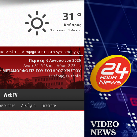
31 °
Καθαρός
Νοτιοδυτικοί 1 Μποφόρ
ικοινωνία
Διαφημιστείτε στο syrostoday.gr
Πέμπτη, 6 Αυγούστου 2026
Ανατολή: 6:28 πμ - Δύση: 8:23 μμ
Η ΜΕΤΑΜΟΡΦΩΣΙΣ ΤΟΥ ΣΩΤΗΡΟΣ ΧΡΙΣΤΟΥ
Σωτήρης, Σωτηρία
WebTV
os Stories
Δι@ύγεια
Livescore