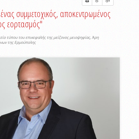
α-
α+
ι ένας συμμετοχικός, αποκεντρωμένος
νος εορτασμός"
τίο τύπου του επικεφαλής της μείζονος μειοψηφίας, Άρη
όνων της Ερμούπολης