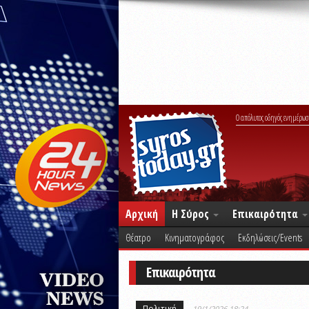
Ο απόλυτος οδηγός ενημέρωσ
Αρχική
Η Σύρος
Επικαιρότητα
Θέατρο
Κινηματογράφος
Εκδηλώσεις/Events
Επικαιρότητα
Πολιτική
19/1/2026 18:24