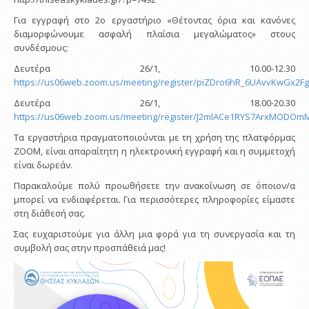
Για εγγραφή στο 2ο εργαστήριο «Θέτοντας όρια και κανόνες
διαμορφώνουμε ασφαλή πλαίσια μεγαλώματος» στους
συνδέσμους:
Δευτέρα 26/1, 10.00-12.30
https://us06web.zoom.us/meeting/register/piZDro6hR_6UAvvKwGx2Fg
Δευτέρα 26/1, 18.00-20.30
https://us06web.zoom.us/meeting/register/J2mlACe1RYS7ArxMODOm
Τα εργαστήρια πραγματοποιούνται με τη χρήση της πλατφόρμας
ZOOM, είναι απαραίτητη η ηλεκτρονική εγγραφή και η συμμετοχή
είναι δωρεάν.
Παρακαλούμε πολύ προωθήσετε την ανακοίνωση σε όποιον/α
μπορεί να ενδιαφέρεται. Για περισσότερες πληροφορίες είμαστε
στη διάθεσή σας.
Σας ευχαριστούμε για άλλη μια φορά για τη συνεργασία και τη
συμβολή σας στην προσπάθειά μας!