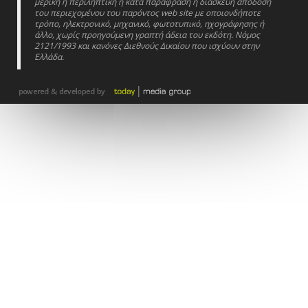
μερική ή περιληπτική ή κατά παράφραση ή διασκευή απόδοση
του περιεχομένου του παρόντος web site με οποιονδήποτε
τρόπο, ηλεκτρονικό, μηχανικό, φωτοτυπικό, ηχογράφησης ή
άλλο, χωρίς προηγούμενη γραπτή άδεια του εκδότη. Νόμος
2121/1993 και κανόνες Διεθνούς Δικαίου που ισχύουν στην
Ελλάδα.