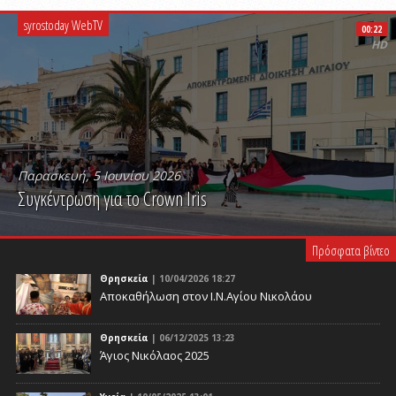
syrostoday WebTV
00:22
HD
Παρασκευή, 5 Ιουνίου 2026
Συγκέντρωση για το Crown Iris
PLAY VIDEO
Πρόσφατα βίντεο
Θρησκεία
| 10/04/2026 18:27
Αποκαθήλωση στον Ι.Ν.Αγίου Νικολάου
Θρησκεία
| 06/12/2025 13:23
Άγιος Νικόλαος 2025