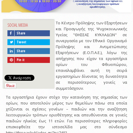
Το Κέντρο Πρόληψης των Εξαρτήσεων
SOCIAL MEDIA
και Προαγωγής της Ψυχοκοινωνικής
Share
Υγείας "ΘΗΣΕΑΣ ΚΥΚΛΑΔΩΝ" σε
συνεργασία με τον Εθνικό Οργανισμό
Tweet
Πρόληψης και Αντιμετώπισης
Share
Εξαρτήσεων (Ε.Ο.Π.Α.Ε.), λόγω της
απήχησης που είχαν τα εργαστήρια
Pin it
ορίων του Φθινοπώρου,
επαναλαμβάνει αυτή τη σειρά
εργαστηρίων δίνοντας τη δυνατότητα
σε περισσότερους γονείς να
συμμετάσχουν.
Τα εργαστήρια έχουν στόχο την κατανόηση της σημασίας των
ορίων, που αποτελούν μέρος των θεμελίων πάνω στα οποία
χτίζονται οι σχέσεις γονέων – παιδιών και την αναζήτηση
λειτουργικών τρόπων οριοθέτησης και απευθύνονται σε γονείς
παιδιών ηλικίας έως 11 ετών. Για περισσότερες πληροφορίες
επισκεφθείτε την ιστοσελίδα μας στο σύνδεσμο
http://thiseaskyklades.gr/?p=7492