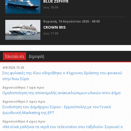
BLUE ZEPHYR
έως 18:00
Κυριακή, 16 Αυγούστου 2026 - 08:00
CROWN IRIS
έως 17:00
Τελευταία νέα
Δημοφιλή
4/8/2026 15:20
Στις φυλακές της Χίου οδηγήθηκε ο 41χρονος δράστης του φονικού
στην Άνω Σύρο
δημοσιεύθηκε 1 ώρα πριν
Ομαλοποίηση της αποκομιδής ανακυκλώσιμων υλικών στον Δήμο
δημοσιεύθηκε 3 ώρες πριν
Συνάντηση του Δημάρχου Σύρου - Ερμούπολης με τον Γενικό
Διευθυντή Marketing της ΕΡΤ
δημοσιεύθηκε 6 ώρες πριν
«Να είναι γαλήνια τα νερά του τελευταίου σου ταξιδιού»: Συγκινεί ο