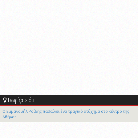
Γνωρίζατε ότι...
Ο Εμμανουήλ Ροΐδης παθαίνει ένα τραγικό ατύχημα στο κέντρο της
Αθήνας