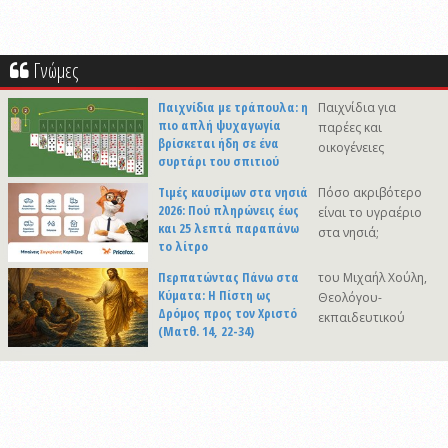
Γνώμες
Παιχνίδια με τράπουλα: η
Παιχνίδια για
πιο απλή ψυχαγωγία
παρέες και
βρίσκεται ήδη σε ένα
οικογένειες
συρτάρι του σπιτιού
Τιμές καυσίμων στα νησιά
Πόσο ακριβότερο
2026: Πού πληρώνεις έως
είναι το υγραέριο
και 25 λεπτά παραπάνω
στα νησιά;
το λίτρο
Περπατώντας Πάνω στα
του Μιχαήλ Χούλη,
Κύματα: Η Πίστη ως
Θεολόγου-
Δρόμος προς τον Χριστό
εκπαιδευτικού
(Ματθ. 14, 22-34)