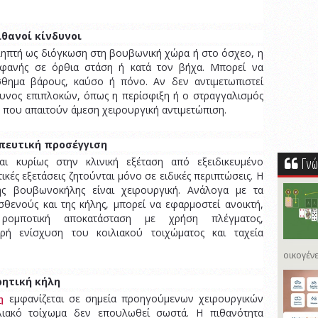
θανοί κίνδυνοι
ληπτή ως διόγκωση στη βουβωνική χώρα ή στο όσχεο, η
εμφανής σε όρθια στάση ή κατά τον βήχα. Μπορεί να
σθημα βάρους, καύσο ή πόνο. Αν δεν αντιμετωπιστεί
δυνος επιπλοκών, όπως η περίσφιξη ή ο στραγγαλισμός
ς που απαιτούν άμεση χειρουργική αντιμετώπιση.
πευτική προσέγγιση
Γνώ
αι κυρίως στην κλινική εξέταση από εξειδικευμένο
ικές εξετάσεις ζητούνται μόνο σε ειδικές περιπτώσεις. Η
της βουβωνοκήλης είναι χειρουργική. Ανάλογα με τα
σθενούς και της κήλης, μπορεί να εφαρμοστεί ανοικτή,
ρομποτική αποκατάσταση με χρήση πλέγματος,
υρή ενίσχυση του κοιλιακού τοιχώματος και ταχεία
οικογένε
ιρητική κήλη
εμφανίζεται σε σημεία προηγούμενων χειρουργικών
η
λιακό τοίχωμα δεν επουλωθεί σωστά. Η πιθανότητα