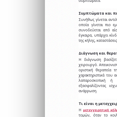
συμπτώματα.
Συμπτώματα και πι
Συνήθως γίνεται αντι
οποία γίνεται πιο 
συνοδεύεται από αί
έγκαιρα, υπάρχει κίν
της κήλης, καταστάσει
Διάγνωση και θερα
Η διάγνωση βασίζετ
χειρουργό. Απεικονιστ
οριστική θεραπεία 
χαρακτηριστικά του α
λαπαροσκοπική ή 
εξασφαλίζοντας ισχ
ανάρρωση.
Τι είναι η μετεγχε
Η
μετεγχειρητική κήλ
τομών, όταν το κοι