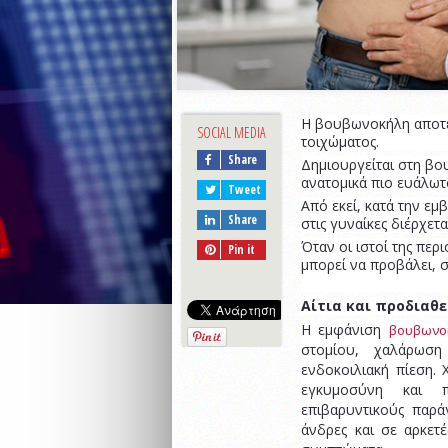
Η βουβωνοκήλη αποτε
SOCIAL MEDIA
τοιχώματος.
Share
Δημιουργείται στη βο
ανατομικά πιο ευάλωτ
Tweet
Από εκεί, κατά την εμ
Share
στις γυναίκες διέρχετ
Όταν οι ιστοί της πε
Pin it
μπορεί να προβάλει, σ
Αίτια και προδιαθ
Η εμφάνιση
βουβωνο
στομίου, χαλάρωση
ενδοκοιλιακή πίεση. 
εγκυμοσύνη και π
επιβαρυντικούς παρά
άνδρες και σε αρκετ