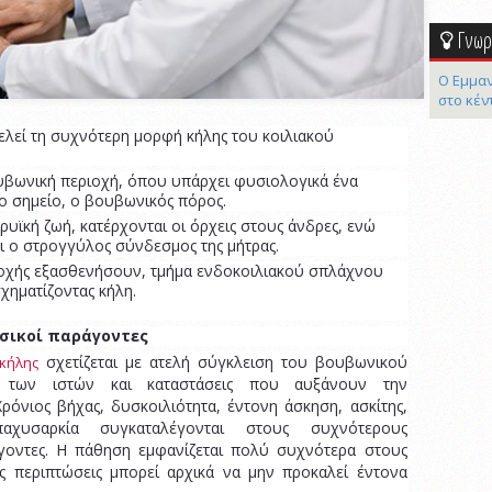
Γνωρί
Ο Εμμαν
στο κέν
λεί τη συχνότερη μορφή κήλης του κοιλιακού
υβωνική περιοχή, όπου υπάρχει φυσιολογικά ένα
ο σημείο, ο βουβωνικός πόρος.
βρυϊκή ζωή, κατέρχονται οι όρχεις στους άνδρες, ενώ
αι ο στρογγύλος σύνδεσμος της μήτρας.
ριοχής εξασθενήσουν, τμήμα ενδοκοιλιακού σπλάχνου
χηματίζοντας κήλη.
εσικοί παράγοντες
σχετίζεται με ατελή σύγκλειση του βουβωνικού
κήλης
 των ιστών και καταστάσεις που αυξάνουν την
Χρόνιος βήχας, δυσκοιλιότητα, έντονη άσκηση, ασκίτης,
αχυσαρκία συγκαταλέγονται στους συχνότερους
γοντες. Η πάθηση εμφανίζεται πολύ συχνότερα στους
ές περιπτώσεις μπορεί αρχικά να μην προκαλεί έντονα