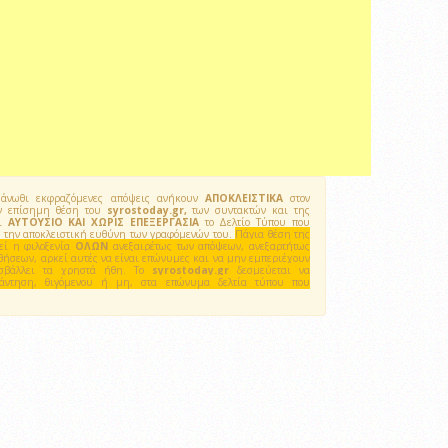
νωθι εκφραζόμενες απόψεις ανήκουν
ΑΠΟΚΛΕΙΣΤΙΚΑ
στον
την επίσημη θέση του
syrostoday.gr,
των συντακτών και της
ει
ΑΥΤΟΥΣΙΟ ΚΑΙ ΧΩΡΙΣ ΕΠΕΞΕΡΓΑΣΙΑ
το Δελτίο Τύπου που
ει την αποκλειστική ευθύνη των γραφόμενών του.
Πάγια θέση της
λεί η φιλοξενία
ΟΛΩΝ
ανεξαιρέτως των απόψεων, ανεξαρτήτως
θήσεων, αρκεί αυτές να είναι επώνυμες και να μην εμπεριέχουν
ροσβάλλει τα χρηστά ήθη. Το
syrostoday.gr
δεσμεύεται να
πάντηση, θιγόμενου ή μη, στα επώνυμα δελτία τύπου που