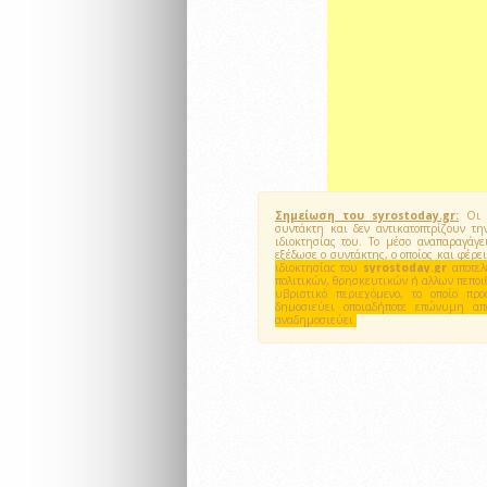
Σημείωση του syrostoday.gr:
Οι ά
συντάκτη και δεν αντικατοπτρίζουν 
ιδιοκτησίας του. Το μέσο αναπαραγάγ
εξέδωσε ο συντάκτης, ο οποίος και φέρ
ιδιοκτησίας του
syrostoday.gr
αποτε
πολιτικών, θρησκευτικών ή αλλων πεποι
υβριστικό περιεχόμενο, το οποίο π
δημοσιεύει οποιαδήποτε επώνυμη α
αναδημοσιεύει.