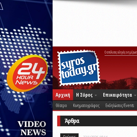
Ο απόλυτος οδηγός ενημέρωσ
Αρχική
Η Σύρος
Επικαιρότητα
Θέατρο
Κινηματογράφος
Εκδηλώσεις/Events
Άρθρα
Γνώμες
22/1/2026 18:14