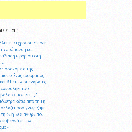
τε επίσης
λληψη 31χρονου σε bar
α ηχορύπανση και
ραβίαση ωραρίου στη
ρο
ο νοσοκομείο της
καιας ο ένας τραυματίας.
 και 61 ετών οι αναβάτες
 «σκουλήκι του
αβόλου» που ζει 1,3
λιόμετρα κάτω από τη Γη
ι αλλάζει όσα γνωρίζαμε
α τη ζωή: «Οι άνθρωποι
ν κυβερνάμε τον
σμο»