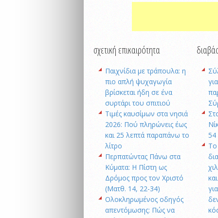
σχετική επικαιρότητα
διαβάσ
Παιχνίδια με τράπουλα: η
Σύ
πιο απλή ψυχαγωγία
γι
βρίσκεται ήδη σε ένα
πα
συρτάρι του σπιτιού
Σύ
Τιμές καυσίμων στα νησιά
Στ
2026: Πού πληρώνεις έως
Νί
και 25 λεπτά παραπάνω το
54
λίτρο
Το
Περπατώντας Πάνω στα
δι
Κύματα: Η Πίστη ως
χι
Δρόμος προς τον Χριστό
κα
(Ματθ. 14, 22-34)
γι
Ολοκληρωμένος οδηγός
δε
απεντόμωσης: Πώς να
κό