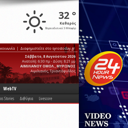
32 °
Καθαρός
Βορειοδυτικοί 5 Μποφόρ
ικοινωνία
Διαφημιστείτε στο syrostoday.gr
Σάββατο, 8 Αυγούστου 2026
Ανατολή: 6:30 πμ - Δύση: 8:21 μμ
ΑΙΜΙΛΙΑΝΟΥ ΟΜΟΛ., ΜΥΡΩΝΟΣ
Αιμιλιανός, Τριαντάφυλλος
WebTV
os Stories
Δι@ύγεια
Livescore