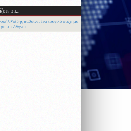
ζατε ότι...
ουήλ Ροΐδης παθαίνει ένα τραγικό ατύχημα
τρο της Αθήνας