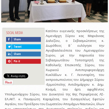
Κατόπιν ευγενικής προσκλήσεως της
SOCIAL MEDIA
Λιμενάρχη Σύρου κας Μαριάννας
Share
Δαλεζίου, ο Σεβασμιώτατος κ.
Δωρόθεος Β΄ ευλόγησε την
Tweet
Αγιοβασιλειόπιτα του Λιμεναρχείου
Share
Συρου, με την παρουσία του
Σεβασμιωτάτου Τοποτηρητή της
Pin it
Καθολικής Επισκοπής Σύρου, του
Χωρικού Αντιπεριφερειάρχη
Κυκλάδων κ. Γ. Λεονταρίτη, του
εκπροσωπούντος τον Δήμαρχο Σύρου
-Ερμούπολης Αντιδημάρχου κ. Δημ.
Κοσμά, του άρτι αφιχθέντος
Υπολιμενάρχου Σύρου, του Διοικητού της 6ης Περιφέρειας ΛΣ-
ΕΛ.ΑΚΤ. κ. Παναγιώτη Καραμίτσα, του Εισαγγελέως Εφετών
Αιγαίου, του Προέδρου του Σωματείου Απομάχων Ναυτικών, όλων
των υπηρετούντων στο Λιμεναρχείο στελεχών, ανδρών και