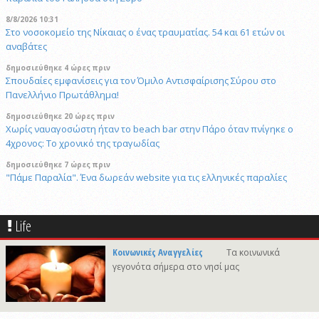
8/8/2026 10:31
Στο νοσοκομείο της Νίκαιας ο ένας τραυματίας. 54 και 61 ετών οι
αναβάτες
δημοσιεύθηκε 4 ώρες πριν
Σπουδαίες εμφανίσεις για τον Όμιλο Αντισφαίρισης Σύρου στο
Πανελλήνιο Πρωτάθλημα!
δημοσιεύθηκε 20 ώρες πριν
Χωρίς ναυαγοσώστη ήταν το beach bar στην Πάρο όταν πνίγηκε ο
4χρονος: Το χρονικό της τραγωδίας
δημοσιεύθηκε 7 ώρες πριν
"Πάμε Παραλία". Ένα δωρεάν website για τις ελληνικές παραλίες
δημοσιεύθηκε 7 ώρες πριν
Συνάντηση της Αντιδημάρχου Πολιτισμού με την κα Δέσποινα
Life
Παρασκευαΐδου για τη στήριξη της Φιλαρμονικής Ορχήστρας
δημοσιεύθηκε 6 ώρες πριν
Κοινωνικές Αναγγελίες
Τα κοινωνικά
Νηστεία, προσευχή και πίστη: Τα κλειδιά της απομάκρυνσης των
γεγονότα σήμερα στο νησί μας
πονηρών πνευμάτων (Ματθ. 17, 14-23)
8/8/2026 13:25
Σύλληψη 31χρονου σε bar για ηχορύπανση και παραβίαση ωραρίου