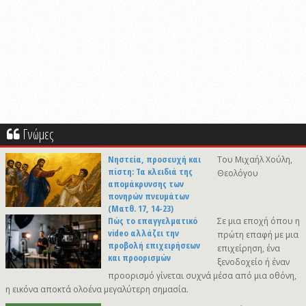
Γνώμες
Νηστεία, προσευχή και
Του Μιχαήλ Χούλη,
πίστη: Τα κλειδιά της
Θεολόγου
απομάκρυνσης των
πονηρών πνευμάτων
(Ματθ. 17, 14-23)
Πώς το επαγγελματικό
Σε μια εποχή όπου η
video αλλάζει την
πρώτη επαφή με μια
προβολή επιχειρήσεων
επιχείρηση, ένα
και προορισμών
ξενοδοχείο ή έναν
προορισμό γίνεται συχνά μέσα από μια οθόνη,
η εικόνα αποκτά ολοένα μεγαλύτερη σημασία.