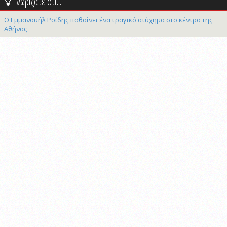
Γνωρίζατε ότι...
Ο Εμμανουήλ Ροΐδης παθαίνει ένα τραγικό ατύχημα στο κέντρο της
Αθήνας