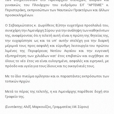
γυναικών, του Πλοιάρχου του ευδρόμου Ε/Γ "ΑΡΤΕΜΙΣ" κ.
Περιστεράκη, εκπροσώπων των Ναυτικών Πρακτόρων και άλλων
προσκεκλημένων.
Ο Σεβασμιώτατος κ. Δωρόθεος Β΄,στην ευχετήρια προσλαλιά του,
συνεχάρη την Λιμενάρχη Σύρου για την ανάληψη των καθηκόντων
της, αναφέροντας ότι η τελετή αυτή είναι η πρώτη της θητείας της,
την ευχαρίστησε ως και τα υπ' αυτήν στελέχη για την διαρκή
μέριμνά τους προς ασφαλή και εύρυθμη λειτουργία του πρώτου
λιμένος της Περιφέρειας Νοτίου Αιγαίου και την ευγενική
εξυπηρέτηση των χιλιάδων κατ' έτος επιβατών και ευχήθηκε σε
όλους το νέο έτος να είναι ευλογημένο, ασφαλές και ειρηνικό, με
πρόοδο και υγεία για τους ίδιους και τις οικογένειές τους.
Με το ίδιο πνεύμα ομίλησαν και οι παραστάντες εκπρόσωποι των
τοπικών Αρχών.
Μετά το πέρας της τελετής, η κα Λιμενάρχης παρέθεσε δοχή στο
Γραφείο της.
(Συντάκτης: Αλέξ. Μαρκουΐζος, Γραμματέας Ι.Μ. Σύρου)