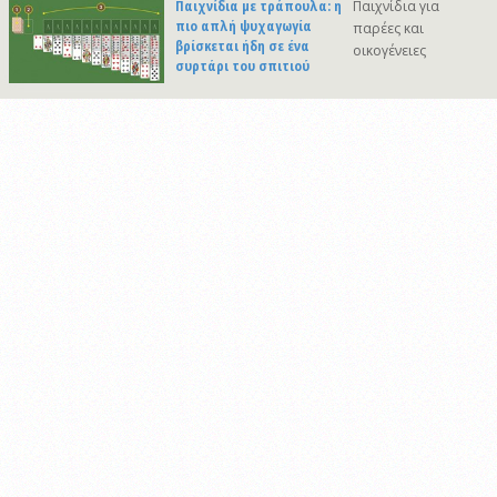
Παιχνίδια με τράπουλα: η
Παιχνίδια για
πιο απλή ψυχαγωγία
παρέες και
βρίσκεται ήδη σε ένα
οικογένειες
συρτάρι του σπιτιού