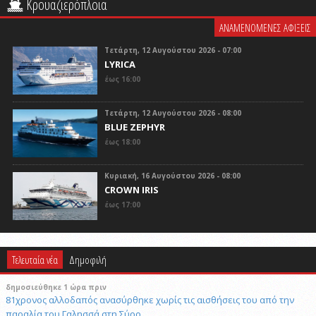
Κρουαζιερόπλοια
ΑΝΑΜΕΝΟΜΕΝΕΣ ΑΦΙΞΕΙΣ
Τετάρτη, 12 Αυγούστου 2026 - 07:00
LYRICA
έως 16:00
Τετάρτη, 12 Αυγούστου 2026 - 08:00
BLUE ZEPHYR
έως 18:00
Κυριακή, 16 Αυγούστου 2026 - 08:00
CROWN IRIS
έως 17:00
Τελευταία νέα
Δημοφιλή
δημοσιεύθηκε 1 ώρα πριν
81χρονος αλλοδαπός ανασύρθηκε χωρίς τις αισθήσεις του από την
παραλία του Γαλησσά στη Σύρο