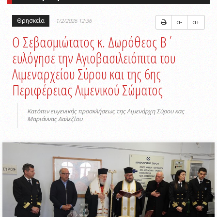
Θρησκεία
1/2/2026 12:36
α-
α+
Ο Σεβασμιώτατος κ. Δωρόθεος Β΄
ευλόγησε την Αγιοβασιλειόπιτα του
Λιμεναρχείου Σύρου και της 6ης
Περιφέρειας Λιμενικού Σώματος
Κατόπιν ευγενικής προσκλήσεως της Λιμενάρχη Σύρου κας
Μαριάννας Δαλεζίου