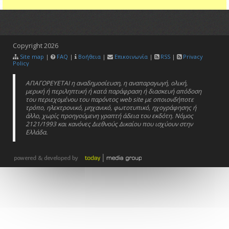
Copyright
2026
Site map
|
FAQ
|
Βοήθεια
|
Επικοινωνία
|
RSS
|
Privacy
Policy
ΑΠΑΓΟΡΕΥΕΤΑΙ η αναδημοσίευση, η αναπαραγωγή, ολική,
μερική ή περιληπτική ή κατά παράφραση ή διασκευή απόδοση
του περιεχομένου του παρόντος web site με οποιονδήποτε
τρόπο, ηλεκτρονικό, μηχανικό, φωτοτυπικό, ηχογράφησης ή
άλλο, χωρίς προηγούμενη γραπτή άδεια του εκδότη. Νόμος
2121/1993 και κανόνες Διεθνούς Δικαίου που ισχύουν στην
Ελλάδα.