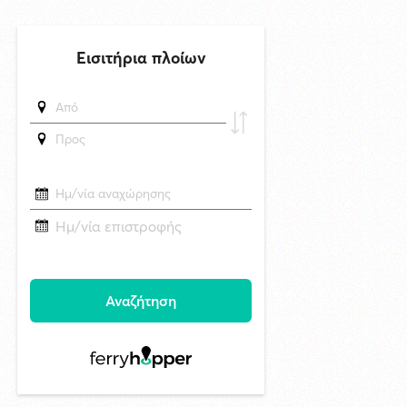
στη Σύρο
δημοσιεύθηκε 6 ώρες πριν
Νάξος: Το μοναδικό νησί των Κυκλάδων χωρίς προστασία από τις
ανεμογεννήτριες — Γιατί;
δημοσιεύθηκε 19 ώρες πριν
Μυστήριο 3.500 ετών στη Σαντορίνη: Ο 15χρονος που δεν πρόλαβε να
ξεφύγει από το τσουνάμι μπορεί ν' αλλάξει τη χρονολογία της μεγάλης
έκρηξης