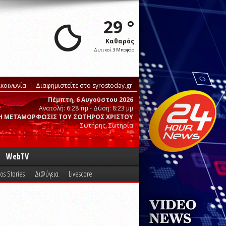
29 °
Καθαρός
Δυτικοί 3 Μποφόρ
ικοινωνία
Διαφημιστείτε στο syrostoday.gr
Πέμπτη, 6 Αυγούστου 2026
Ανατολή: 6:28 πμ - Δύση: 8:23 μμ
Η ΜΕΤΑΜΟΡΦΩΣΙΣ ΤΟΥ ΣΩΤΗΡΟΣ ΧΡΙΣΤΟΥ
Σωτήρης, Σωτηρία
WebTV
os Stories
Δι@ύγεια
Livescore