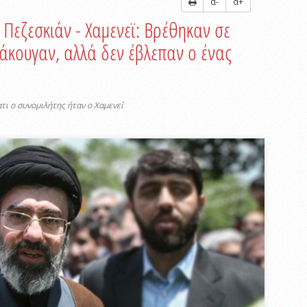
α-
α+
 Πεζεσκιάν - Χαμενεϊ: Βρέθηκαν σε
 άκουγαν, αλλά δεν έβλεπαν ο ένας
τι ο συνομιλήτης ήταν ο Χαμενεΐ