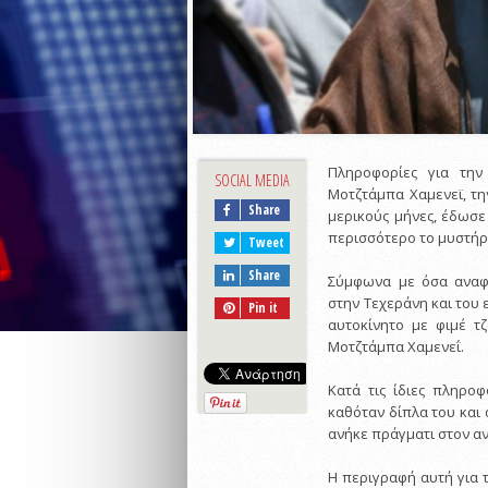
Πληροφορίες για τη
SOCIAL MEDIA
Μοτζτάμπα Χαμενεϊ, τη
Share
μερικούς μήνες, έδωσε 
περισσότερο το μυστήρ
Tweet
Share
Σύμφωνα με όσα αναφέ
στην Τεχεράνη και του 
Pin it
αυτοκίνητο με φιμέ τ
Μοτζτάμπα Χαμενεΐ.
Κατά τις ίδιες πληρο
καθόταν δίπλα του και
ανήκε πράγματι στον α
Η περιγραφή αυτή για 