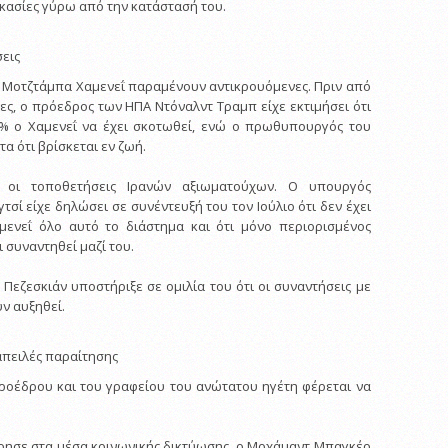
εικασίες γύρω από την κατάστασή του.
σεις
ν Μοτζτάμπα Χαμενεΐ παραμένουν αντικρουόμενες. Πριν από
ες, ο πρόεδρος των ΗΠΑ Ντόναλντ Τραμπ είχε εκτιμήσει ότι
% ο Χαμενεΐ να έχει σκοτωθεί, ενώ ο πρωθυπουργός του
 ότι βρίσκεται εν ζωή.
αι οι τοποθετήσεις Ιρανών αξιωματούχων. Ο υπουργός
σί είχε δηλώσει σε συνέντευξή του τον Ιούλιο ότι δεν έχει
μενεΐ όλο αυτό το διάστημα και ότι μόνο περιορισμένος
 συναντηθεί μαζί του.
Πεζεσκιάν υποστήριξε σε ομιλία του ότι οι συναντήσεις με
ν αυξηθεί.
απειλές παραίτησης
ροέδρου και του γραφείου του ανώτατου ηγέτη φέρεται να
ρησε στα μέσα κοινωνικής δικτύωσης, ο Μοχάμαντ Μπαγκέρ