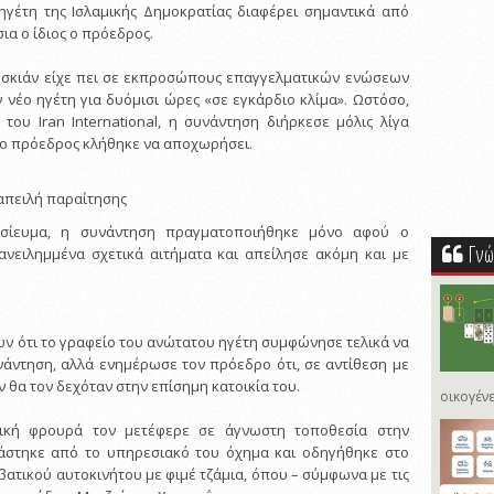
ηγέτη της Ισλαμικής Δημοκρατίας διαφέρει σημαντικά από
ια ο ίδιος ο πρόεδρος.
ζεσκιάν είχε πει σε εκπροσώπους επαγγελματικών ενώσεων
 νέο ηγέτη για δυόμισι ώρες «σε εγκάρδιο κλίμα». Ωστόσο,
του Iran International, η συνάντηση διήρκεσε μόλις λίγα
α ο πρόεδρος κλήθηκε να αποχωρήσει.
απειλή παραίτησης
σίευμα, η συνάντηση πραγματοποιήθηκε μόνο αφού ο
Γνώ
ανειλημμένα σχετικά αιτήματα και απείλησε ακόμη και με
υν ότι το γραφείο του ανώτατου ηγέτη συμφώνησε τελικά να
άντηση, αλλά ενημέρωσε τον πρόεδρο ότι, σε αντίθεση με
ν θα τον δεχόταν στην επίσημη κατοικία του.
οικογένε
ρική φρουρά τον μετέφερε σε άγνωστη τοποθεσία στην
βάστηκε από το υπηρεσιακό του όχημα και οδηγήθηκε στο
ατικού αυτοκινήτου με φιμέ τζάμια, όπου – σύμφωνα με τις