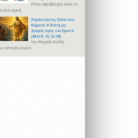
Πόσο ακριβότερο είναι το
ο στα νησιά;
Περπατώντας Πάνω στα
Κύματα: Η Πίστη ως
Δρόμος προς τον Χριστό
(Ματθ. 14, 22-34)
του Μιχαήλ Χούλη,
υ-εκπαιδευτικού