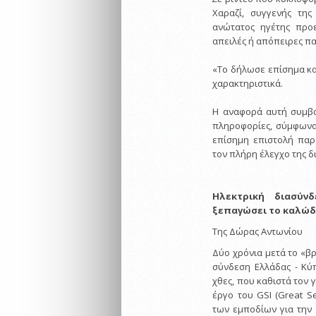
Χαραζί, συγγενής της
ανώτατος ηγέτης προ
απειλές ή απόπειρες παρ
«Το δήλωσε επίσημα κα
χαρακτηριστικά.
Η αναφορά αυτή συμβαδ
πληροφορίες, σύμφωνα 
επίσημη επιστολή παρ
τον πλήρη έλεγχο της 
Ηλεκτρική διασύνδ
ξεπαγώσει το καλώδ
Της Δώρας Αντωνίου
Δύο χρόνια μετά το «β
σύνδεση Ελλάδας - Κύ
χθες, που καθιστά τον 
έργο του GSI (Great Se
των εμποδίων για την 