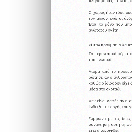
πληροφορίες – τον περ
Ο χώρος ήταν τόσο σκο
τον άλλον, ενώ οι άνδ
Έτσι, το μόνο που μπ
ανώτατου ηγέτη.
«Ήταν πράγματι ο Χαμεν
Το περιστατικό φέρεται
ταπεινωτικό.
Άτομα από το προεδρ
ρώτησε αν ο άνθρωπος
καθώς ο ίδιος δεν είχε
μέσα στο σκοτάδι.
Δεν είναι σαφές αν η 
ένδειξη της οργής του 
Σύμφωνα με τις ίδιες
συνάντηση, αυτή τη φο
έχει απορριφθεί.