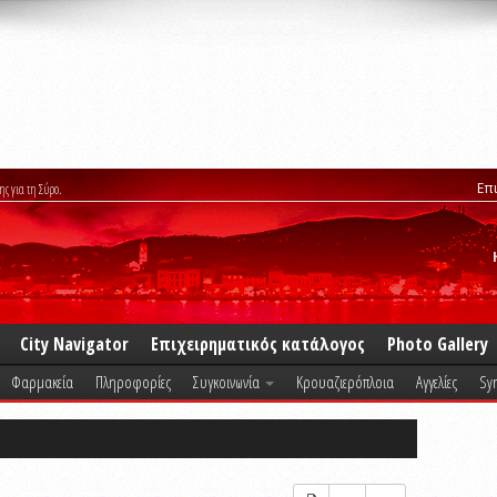
Επ
ης για τη Σύρο.
City Navigator
Επιχειρηματικός κατάλογος
Photo Gallery
Φαρμακεία
Πληροφορίες
Συγκοινωνία
Κρουαζιερόπλοια
Αγγελίες
Syr