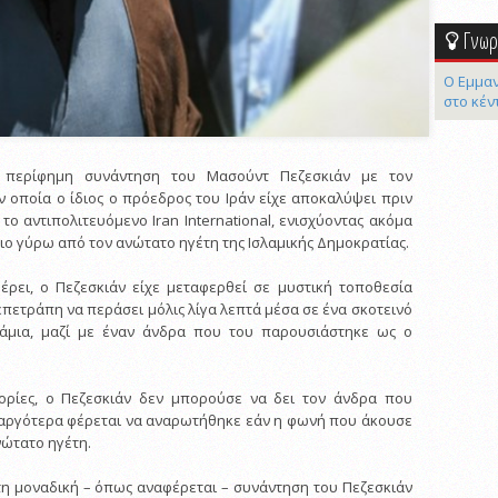
Γνωρί
Ο Εμμαν
στο κέν
ν περίφημη συνάντηση του Μασούντ Πεζεσκιάν με τον
ν οποία ο ίδιος ο πρόεδρος του Ιράν είχε αποκαλύψει πριν
το αντιπολιτευόμενο Iran International, ενισχύοντας ακόμα
ιο γύρω από τον ανώτατο ηγέτη της Ισλαμικής Δημοκρατίας.
ρει, ο Πεζεσκιάν είχε μεταφερθεί σε μυστική τοποθεσία
επετράπη να περάσει μόλις λίγα λεπτά μέσα σε ένα σκοτεινό
ζάμια, μαζί με έναν άνδρα που του παρουσιάστηκε ως ο
φορίες, ο Πεζεσκιάν δεν μπορούσε να δει τον άνδρα που
 αργότερα φέρεται να αναρωτήθηκε εάν η φωνή που άκουσε
νώτατο ηγέτη.
τη μοναδική – όπως αναφέρεται – συνάντηση του Πεζεσκιάν