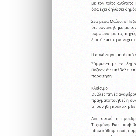
με τον τρίτο ανώτατο 
όσα έχει δηλώσει δημόσ
Στα μέσα Μαΐου, ο Πε
ότι συναντήθηκε με τον
σύμφωνα με τις πηγές 
λεπτά και στη συνέχει
Η συνάντηση μετά από 
Σύμφωνα με το δημο
Πεζεσκιάν υπέβαλε επ
παραίτηση.
Κλείσιμο
Οι ίδιες πηγές αναφέρο
πραγματοποιηθεί η συν
τη συνήθη πρακτική, δε
Αντ’ αυτού, η προεδ
Τεχεράνη. Εκεί αποβι
πίσω κάθισμα ενός συμβ