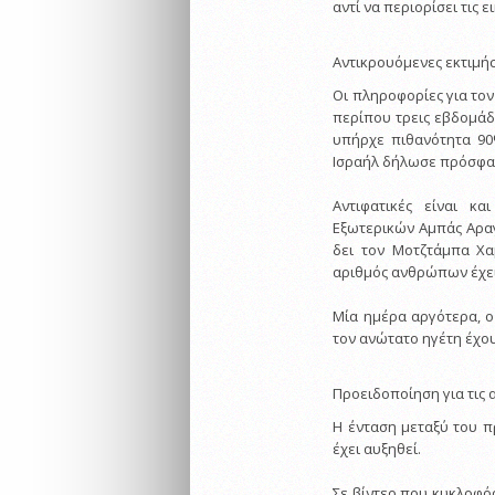
αντί να περιορίσει τις 
Αντικρουόμενες εκτιμή
Οι πληροφορίες για το
περίπου τρεις εβδομάδ
υπήρχε πιθανότητα 90
Ισραήλ δήλωσε πρόσφατα
Αντιφατικές είναι κ
Εξωτερικών Αμπάς Αραγτ
δει τον Μοτζτάμπα Χα
αριθμός ανθρώπων έχει
Μία ημέρα αργότερα, ο 
τον ανώτατο ηγέτη έχου
Προειδοποίηση για τις 
Η ένταση μεταξύ του π
έχει αυξηθεί.
Σε βίντεο που κυκλοφό