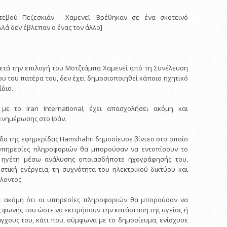
τεβού Πεζεσκιάν - Χαμενεϊ: Βρέθηκαν σε ένα σκοτεινό
λλά δεν έβλεπαν ο ένας τον άλλο]
ετά την επιλογή του Μοτζτάμπα Χαμενεΐ από τη Συνέλευση
υ του πατέρα του, δεν έχει δημοσιοποιηθεί κάποιο ηχητικό
ίδιο.
ε το Iran International, έχει απασχολήσει ακόμη και
ενημέρωσης στο Ιράν.
ίδα της εφημερίδας Hamshahri δημοσίευσε βίντεο στο οποίο
 υπηρεσίες πληροφοριών θα μπορούσαν να εντοπίσουν το
 ηγέτη μέσω ανάλυσης οποιασδήποτε ηχογράφησής του,
στική ενέργεια, τη συχνότητα του ηλεκτρικού δικτύου και
λοντος.
ρε ακόμη ότι οι υπηρεσίες πληροφοριών θα μπορούσαν να
 φωνής του ώστε να εκτιμήσουν την κατάσταση της υγείας ή
άγχους του, κάτι που, σύμφωνα με το δημοσίευμα, ενίσχυσε