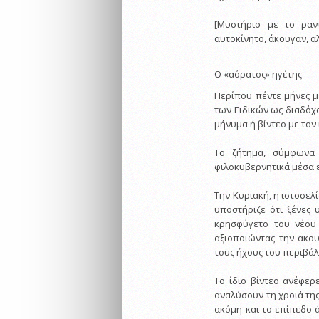
[Μυστήριο με το ραν
αυτοκίνητο, άκουγαν, α
Ο «αόρατος» ηγέτης
Περίπου πέντε μήνες μ
των Ειδικών ως διαδόχο
μήνυμα ή βίντεο με τον 
Το ζήτημα, σύμφωνα μ
φιλοκυβερνητικά μέσα 
Την Κυριακή, η ιστοσελ
υποστήριζε ότι ξένες
κρησφύγετο του νέου
αξιοποιώντας την ακου
τους ήχους του περιβάλ
Το ίδιο βίντεο ανέφε
αναλύσουν τη χροιά της
ακόμη και το επίπεδο 