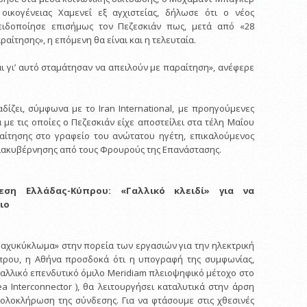
 οικογένειας Χαμενεΐ εξ αγχιστείας, δήλωσε ότι ο νέος
ειδοποίησε επισήμως τον Πεζεσκιάν πως, μετά από «28
αίτησης», η επόμενη θα είναι και η τελευταία.
ι γι’ αυτό σταμάτησαν να απειλούν με παραίτηση», ανέφερε
ίζει, σύμφωνα με το Iran International, με προηγούμενες
με τις οποίες ο Πεζεσκιάν είχε αποστείλει στα τέλη Μαΐου
αίτησης στο γραφείο του ανώτατου ηγέτη, επικαλούμενος
διακυβέρνησης από τους Φρουρούς της Επανάστασης.
εση Ελλάδας-Κύπρου: «Γαλλικό κλειδί» για να
ιο
ραχυκύκλωμα» στην πορεία των εργασιών για την ηλεκτρική
πρου, η Αθήνα προσδοκά ότι η υπογραφή της συμφωνίας,
γαλλικό επενδυτικό όμιλο Meridiam πλειοψηφικό μέτοχο στο
a Interconnector ), θα λειτουργήσει καταλυτικά στην άρση
ολοκλήρωση της σύνδεσης. Για να φτάσουμε στις χθεσινές