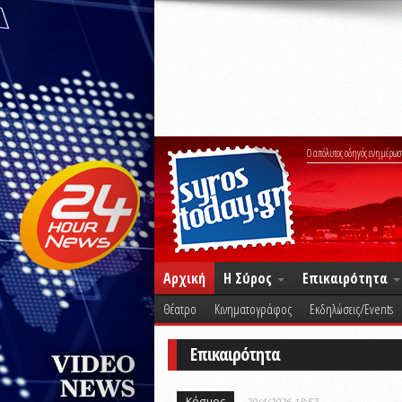
Ο απόλυτος οδηγός ενημέρωσ
Αρχική
Η Σύρος
Επικαιρότητα
Θέατρο
Κινηματογράφος
Εκδηλώσεις/Events
Επικαιρότητα
Κόσμος
29/4/2026 18:53