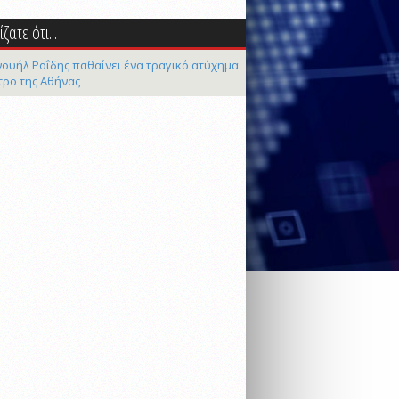
ζατε ότι...
ουήλ Ροΐδης παθαίνει ένα τραγικό ατύχημα
τρο της Αθήνας