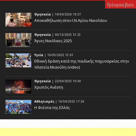
Πρόσφατα βίντεο
Θρησκεία
| 10/04/2026 18:27
Αποκαθήλωση στον Ι.Ν.Αγίου Νικολάου
Θρησκεία
| 06/12/2025 13:23
Άγιος Νικόλαος 2025
Υγεία
| 10/05/2025 13:01
Eθνική δράση κατά της παιδικής παχυσαρκίας στην
πλατεία Μιαούλη (video)
Θρησκεία
| 22/04/2025 10:40
Χριστός Ανέστη
Αθλητισμός
| 16/04/2025 17:26
Η Φιέστα της Ελλάς