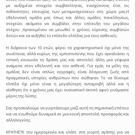
με αυξημένα στοιχεία συμβατότητας, ενισχύοντας έτσι τις
πιθανότητες επιτυχίας των μεταμοσχεύσεων στη χώρα μας.Η
εθελοντική ομάδα μας όπως και άλλες ομάδες πανελληνίως,
στοχεύει ακάματα να συμβάλει στην επίτευξη του μεγάλου
στόχου ,προκειμένου να μειωθεί ο χρόνος εύρεσης συμβατών
δοτών και να αυξηθεί το επίπεδο ελπίδας για τους ασθενείς.
Η διάρκεια των 10 ετών, φέρει τα χαρακτηριστικά όχι μόνο της
συνέπειας αλλά κυρίως της εμπιστοσύνης που έχει αγκαλιάσει η
τοπική κοινωνία τη δράση μας και αποτελεί άλλη μια γέφυρα
ανάμεσα στον εθελοντή και τον ασθενή. Για εμάς τα μέλη της
ομάδας δεν είναι απλώς εγγραφές, είναι δέσμευση ζωής από
πραγματικές ιστορίες ανθρώπων που σώθηκαν. Το να δίνουμε
ελπίδα όχι μόνο είναι η μεγαλύτερη ανταμοιβή αλλά και η
αίσθηση ότι ο χρόνος μας έχει ουσιαστικό σκοπό αφού γινόμαστε
μέρος της λύσης.
Σας προσκαλούμε να γιορτάσουμε μαζί αυτή τη σημαντική επέτειο
και να ενωθούμε δυναμικά σε μια κοινή αποστολή προσφοράς και
αλληλεγγύης.
ΚΡΑΤΗΣΤΕ την ημερομηνία και ελάτε στη γιορτή αγάπης για να