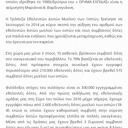
οποίος ιδρύθηκε το 1990).Ιδρύτρια του « ΟΡΑΜΑ ΕΛΠΙΔΑΣ» είναι η
αείμνηστη Μαριάννα Β. Βαρδινογιάννη.
Η Τράπεζα Εθελοντών Δοτών Μυελού των Οστών, ξεκίνησε να
λειτουργεί το 2014 με κύριο σκοπό την αύξηση του αριθμού των
εθελοντών δοτών μυελού των οστών και τους συμβατούς δότες
για παιδιά και ενήλικες που χρειάζονται μεταμόσχευση, καθώς και
την έρευνα για τον καρκίνο.
Στη χώρα μας μόνο 3 στους 10 ασθενείς βρίσκουν συμβατό δότη
στο οικογενειακό του περιβάλλον. Το 70% βασίζεται σε εθελοντές
δότες. Από πρόσφατα στοιχεία συνολικά έχουν εγγραφεί
περισσότεροι από 210.000 εθελοντές δότες και έχουν βρεθεί 515
συμβατοί δότες μυελού των οστών.
Φιλόδοξος στόχος του συλλόγου είναι οι 300.000 εγγεγραμμένοι
εθελοντές δότες. Από την πρώτη εκδήλωση της εθελοντικής
ομάδας μας στη Σύρο τον Ιούλιο του 2016 μέχρι σήμερα, έχουμε
εγγράψει πάνω από 2.600 εθελοντές δότες μυελού των οστών (18-
45 ετών) οι οποίοι έχουν καθοριστική συμβολή στην εύρεση
συμβατών δοτών προσφέροντας ελπίδα σε πολλές οικογένειες.
Μέσα από τις δράσεις μας έχουν βρεθεί 3 Συριανοί συμβατοί
δότες που έδωσαν ζωη? σε συνανθρώπους μας και ακόμη 8 δότες