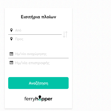
δημοσιεύθηκε 16 ώρες πριν
Το Μικροβιολογικό ιατρείο του Αντωνίου Τσιαμπούρη θα είναι
κλειστό από την Δευτέρα 10/8 έως και την Δευτέρα 17/8
6/8/2026 17:17
Η εορτή της Μεταμορφώσεως του Σωτήρος στην Ερμούπολη