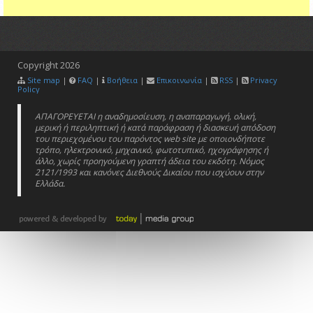
Copyright
2026
Site map
|
FAQ
|
Βοήθεια
|
Επικοινωνία
|
RSS
|
Privacy
Policy
ΑΠΑΓΟΡΕΥΕΤΑΙ η αναδημοσίευση, η αναπαραγωγή, ολική,
μερική ή περιληπτική ή κατά παράφραση ή διασκευή απόδοση
του περιεχομένου του παρόντος web site με οποιονδήποτε
τρόπο, ηλεκτρονικό, μηχανικό, φωτοτυπικό, ηχογράφησης ή
άλλο, χωρίς προηγούμενη γραπτή άδεια του εκδότη. Νόμος
2121/1993 και κανόνες Διεθνούς Δικαίου που ισχύουν στην
Ελλάδα.