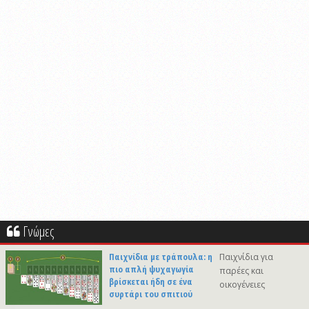
Γνώμες
Παιχνίδια με τράπουλα: η
Παιχνίδια για
πιο απλή ψυχαγωγία
παρέες και
βρίσκεται ήδη σε ένα
οικογένειες
συρτάρι του σπιτιού