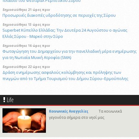
πλαίσιο του Φεστιβάλ Ρεμπέτικου Σύρου
δημοσιεύθηκε 21 ώρες πριν
Προσωρινές διακοπές υδροδότησης σε περιοχές της Σύρου
δημοσιεύθηκε 13 ώρες πριν
Superbet Κύπελλο Ελλάδας: Την Δευτέρα 24 Αυγούστου ο αγώνας
Ελλάς Σύρου - Μαρκό στην Σύρο
δημοσιεύθηκε 16 ώρες πριν
Φωταγώγηση του Δημαρχείου για την πανελλαδική μέρα ενημέρωσης
για τη Νωτιαία Μυική Ατροφία (SMA)
δημοσιεύθηκε 22 ώρες πριν
Δράση ενημέρωσης ασφαλούς κολύμβησης και πρόληψης των
πνιγμών από το Τμήμα Τουρισμού του Δήμου Σύρου–Ερμούπολης
6/8/2026 14:43
Αναστολή αποκομιδής ογκωδών και προϊόντων κλαδονομής
Life
4/8/2026 15:20
Στις φυλακές της Χίου οδηγήθηκε ο 41χρονος δράστης του φονικού
Κοινωνικές Αναγγελίες
Τα κοινωνικά
στην Άνω Σύρο
γεγονότα σήμερα στο νησί μας
δημοσιεύθηκε 16 ώρες πριν
Πρόταση για ονοματοδοσία του κεντρικού παραλιακού δρόμου Λωτού
- Κινίου σε οδό "ΦΩΤΙΟΥ Δ. ΞΑΓΟΡΑΡΗ"