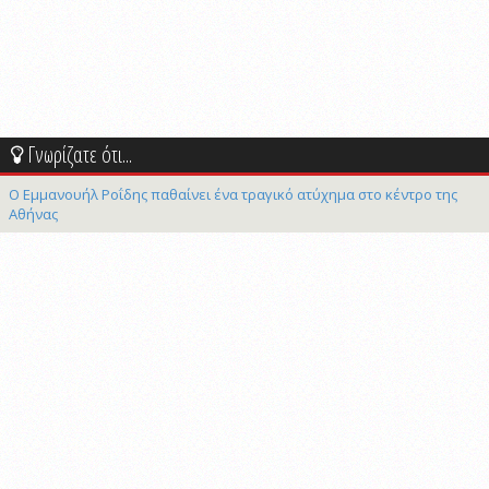
Γνωρίζατε ότι...
Ο Εμμανουήλ Ροΐδης παθαίνει ένα τραγικό ατύχημα στο κέντρο της
Αθήνας