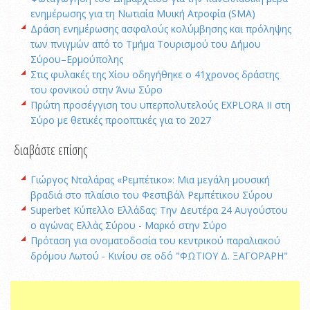
ενημέρωσης για τη Νωτιαία Μυική Ατροφία (SMA)
Δράση ενημέρωσης ασφαλούς κολύμβησης και πρόληψης
των πνιγμών από το Τμήμα Τουρισμού του Δήμου
Σύρου–Ερμούπολης
Στις φυλακές της Χίου οδηγήθηκε ο 41χρονος δράστης
του φονικού στην Άνω Σύρο
Πρώτη προσέγγιση του υπερπολυτελούς EXPLORA II στη
Σύρο με θετικές προοπτικές για το 2027
διαβάστε επίσης
Γιώργος Νταλάρας «Ρεμπέτικο»: Μια μεγάλη μουσική
βραδιά στο πλαίσιο του Φεστιβάλ Ρεμπέτικου Σύρου
Superbet Κύπελλο Ελλάδας: Την Δευτέρα 24 Αυγούστου
ο αγώνας Ελλάς Σύρου - Μαρκό στην Σύρο
Πρόταση για ονοματοδοσία του κεντρικού παραλιακού
δρόμου Λωτού - Κινίου σε οδό "ΦΩΤΙΟΥ Δ. ΞΑΓΟΡΑΡΗ"