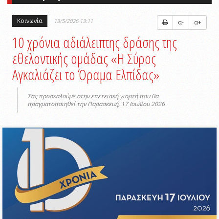
Κοινωνία
13/5/2026 13:11
α-
α+
10 χρόνια αδιάλειπτης δράσης της
εθελοντικής ομάδας «Η Σύρος
Αγκαλιάζει το Όραμα Ελπίδας»
Σας προσκαλούμε στην επετειακή γιορτή που θα
πραγματοποιηθεί την Παρασκευή, 17 Ιουλίου 2026