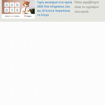
Τιμές καυσίμων στα νησιά
Πόσο ακριβότερο
2026: Πού πληρώνεις έως
είναι το υγραέριο
και 25 λεπτά παραπάνω
στα νησιά;
το λίτρο