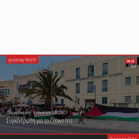
syrostoday WebTV
00:22
HD
Παρασκευή, 5 Ιουνίου 2026
Συγκέντρωση για το Crown Iris
PLAY VIDEO
Πρόσφατα βίντεο