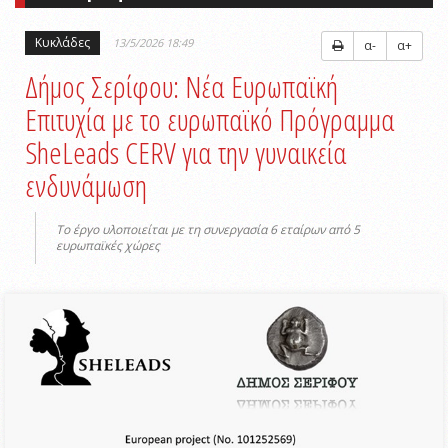
Κυκλάδες
13/5/2026 18:49
α-
α+
Δήμος Σερίφου: Νέα Ευρωπαϊκή
Επιτυχία με το ευρωπαϊκό Πρόγραμμα
SheLeads CERV για την γυναικεία
ενδυνάμωση
Το έργο υλοποιείται με τη συνεργασία 6 εταίρων από 5
ευρωπαϊκές χώρες