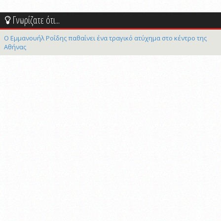
Γνωρίζατε ότι...
Ο Εμμανουήλ Ροΐδης παθαίνει ένα τραγικό ατύχημα στο κέντρο της
Αθήνας