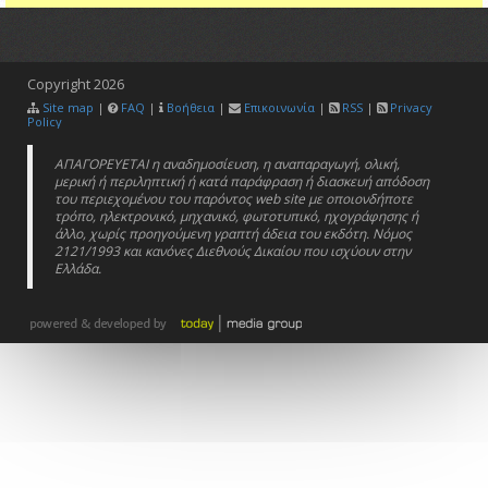
Copyright
2026
Site map
|
FAQ
|
Βοήθεια
|
Επικοινωνία
|
RSS
|
Privacy
Policy
ΑΠΑΓΟΡΕΥΕΤΑΙ η αναδημοσίευση, η αναπαραγωγή, ολική,
μερική ή περιληπτική ή κατά παράφραση ή διασκευή απόδοση
του περιεχομένου του παρόντος web site με οποιονδήποτε
τρόπο, ηλεκτρονικό, μηχανικό, φωτοτυπικό, ηχογράφησης ή
άλλο, χωρίς προηγούμενη γραπτή άδεια του εκδότη. Νόμος
2121/1993 και κανόνες Διεθνούς Δικαίου που ισχύουν στην
Ελλάδα.