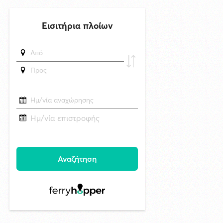
προτεραιοτήτων»
5/8/2026 11:35
Πρώτη προσέγγιση του υπερπολυτελούς EXPLORA II στη Σύρο με
θετικές προοπτικές για το 2027
δημοσιεύθηκε 8 ώρες πριν
Στο Εθνικό Πρόγραμμα Ανάπτυξης η αναβάθμιση του Αεροδρομίου
Πάρου