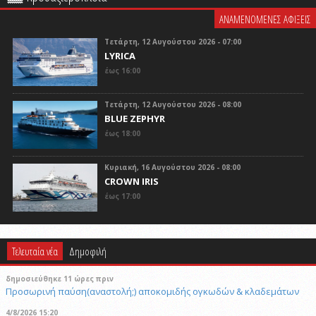
ΑΝΑΜΕΝΟΜΕΝΕΣ ΑΦΙΞΕΙΣ
Τετάρτη, 12 Αυγούστου 2026 - 07:00
LYRICA
έως 16:00
Τετάρτη, 12 Αυγούστου 2026 - 08:00
BLUE ZEPHYR
έως 18:00
Κυριακή, 16 Αυγούστου 2026 - 08:00
CROWN IRIS
έως 17:00
Τελευταία νέα
Δημοφιλή
δημοσιεύθηκε 11 ώρες πριν
Προσωρινή παύση(αναστολή;) αποκομιδής ογκωδών & κλαδεμάτων
4/8/2026 15:20