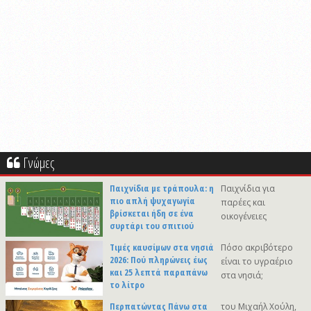
Γνώμες
Παιχνίδια με τράπουλα: η
Παιχνίδια για
πιο απλή ψυχαγωγία
παρέες και
βρίσκεται ήδη σε ένα
οικογένειες
συρτάρι του σπιτιού
Τιμές καυσίμων στα νησιά
Πόσο ακριβότερο
2026: Πού πληρώνεις έως
είναι το υγραέριο
και 25 λεπτά παραπάνω
στα νησιά;
το λίτρο
Περπατώντας Πάνω στα
του Μιχαήλ Χούλη,