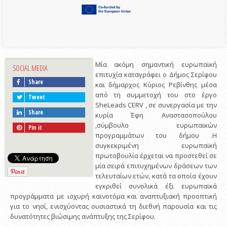
Μία ακόμη σημαντική ευρωπαϊκή
SOCIAL MEDIA
επιτυχία καταγράφει ο Δήμος Σερίφου
Share
και δήμαρχος Κύριος Ρεβίνθης μέσα
από τη συμμετοχή του στο έργο
Tweet
SheLeads CERV , σε συνεργασία με την
Share
κυρία Έφη Αναστασοπούλου
,σύμβουλο ευρωπαϊκών
Pin it
προγραμμάτων του δήμου .Η
συγκεκριμένη ευρωπαϊκή
πρωτοβουλία έρχεται να προστεθεί σε
μία σειρά επιτυχημένων δράσεων των
τελευταίων ετών, κατά τα οποία έχουν
εγκριθεί συνολικά έξι ευρωπαϊκά
προγράμματα με ισχυρή καινοτόμα και αναπτυξιακή προοπτική
για το νησί, ενισχύοντας ουσιαστικά τη διεθνή παρουσία και τις
δυνατότητες βιώσιμης ανάπτυξης της Σερίφου.