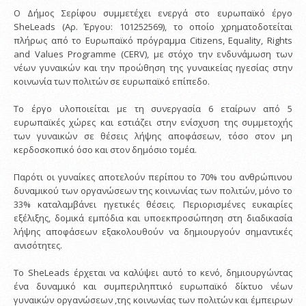
Ο Δήμος Σερίφου συμμετέχει ενεργά στο ευρωπαϊκό έργο
SheLeads (Αρ. Έργου: 101252569), το οποίο χρηματοδοτείται
πλήρως από το Ευρωπαϊκό πρόγραμμα Citizens, Equality, Rights
and Values Programme (CERV), με στόχο την ενδυνάμωση των
νέων γυναικών και την προώθηση της γυναικείας ηγεσίας στην
κοινωνία των πολιτών σε ευρωπαϊκό επίπεδο.
Το έργο υλοποιείται με τη συνεργασία 6 εταίρων από 5
ευρωπαϊκές χώρες και εστιάζει στην ενίσχυση της συμμετοχής
των γυναικών σε θέσεις λήψης αποφάσεων, τόσο στον μη
κερδοσκοπικό όσο και στον δημόσιο τομέα.
Παρότι οι γυναίκες αποτελούν περίπου το 70% του ανθρώπινου
δυναμικού των οργανώσεων της κοινωνίας των πολιτών, μόνο το
33% καταλαμβάνει ηγετικές θέσεις. Περιορισμένες ευκαιρίες
εξέλιξης, δομικά εμπόδια και υποεκπροσώπηση στη διαδικασία
λήψης αποφάσεων εξακολουθούν να δημιουργούν σημαντικές
ανισότητες.
Το SheLeads έρχεται να καλύψει αυτό το κενό, δημιουργώντας
ένα δυναμικό και συμπεριληπτικό ευρωπαϊκό δίκτυο νέων
γυναικών οργανώσεων ,της κοινωνίας των πολιτών και έμπειρων