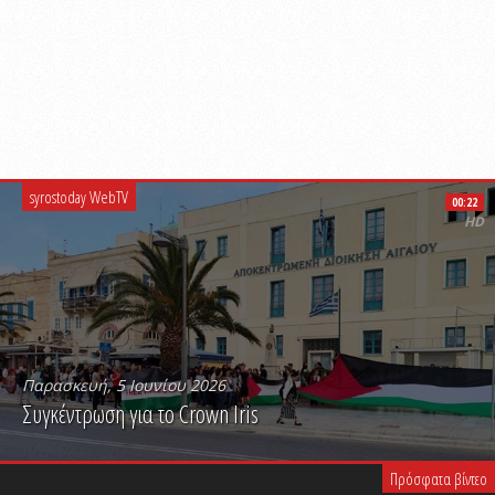
syrostoday WebTV
00:22
HD
Παρασκευή, 5 Ιουνίου 2026
Συγκέντρωση για το Crown Iris
PLAY VIDEO
Πρόσφατα βίντεο