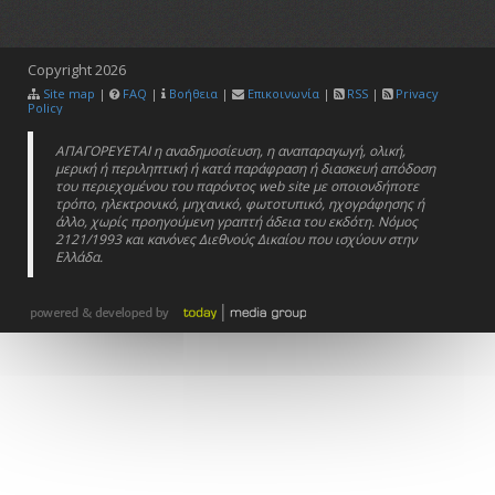
Copyright
2026
Site map
|
FAQ
|
Βοήθεια
|
Επικοινωνία
|
RSS
|
Privacy
Policy
ΑΠΑΓΟΡΕΥΕΤΑΙ η αναδημοσίευση, η αναπαραγωγή, ολική,
μερική ή περιληπτική ή κατά παράφραση ή διασκευή απόδοση
του περιεχομένου του παρόντος web site με οποιονδήποτε
τρόπο, ηλεκτρονικό, μηχανικό, φωτοτυπικό, ηχογράφησης ή
άλλο, χωρίς προηγούμενη γραπτή άδεια του εκδότη. Νόμος
2121/1993 και κανόνες Διεθνούς Δικαίου που ισχύουν στην
Ελλάδα.