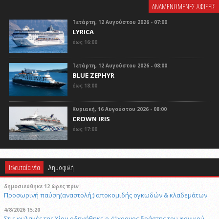
ΑΝΑΜΕΝΟΜΕΝΕΣ ΑΦΙΞΕΙΣ
Τετάρτη, 12 Αυγούστου 2026 - 07:00
LYRICA
έως 16:00
Τετάρτη, 12 Αυγούστου 2026 - 08:00
BLUE ZEPHYR
έως 18:00
Κυριακή, 16 Αυγούστου 2026 - 08:00
CROWN IRIS
έως 17:00
Τελευταία νέα
Δημοφιλή
δημοσιεύθηκε 12 ώρες πριν
Προσωρινή παύση(αναστολή;) αποκομιδής ογκωδών & κλαδεμάτων
4/8/2026 15:20
Στις φυλακές της Χίου οδηγήθηκε ο 41χρονος δράστης του φονικού