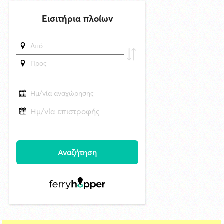
5/8/2026 11:35
Πρώτη προσέγγιση του υπερπολυτελούς EXPLORA II στη Σύρο με
θετικές προοπτικές για το 2027
δημοσιεύθηκε 10 ώρες πριν
Στο Εθνικό Πρόγραμμα Ανάπτυξης η αναβάθμιση του Αεροδρομίου
Πάρου