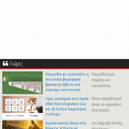
Γνώμες
Παιχνίδια με τράπουλα: η
Παιχνίδια για
πιο απλή ψυχαγωγία
παρέες και
βρίσκεται ήδη σε ένα
οικογένειες
συρτάρι του σπιτιού
Τιμές καυσίμων στα νησιά
Πόσο ακριβότερο
2026: Πού πληρώνεις έως
είναι το υγραέριο
και 25 λεπτά παραπάνω
στα νησιά;
το λίτρο
Περπατώντας Πάνω στα
του Μιχαήλ Χούλη,
Κύματα: Η Πίστη ως
Θεολόγου-