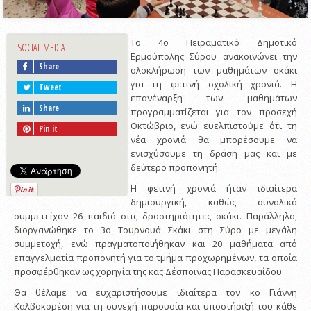
Το 4ο Πειραματικό Δημοτικό
SOCIAL MEDIA
Ερμούπολης Σύρου ανακοινώνει την
Share
ολοκλήρωση των μαθημάτων σκάκι
για τη φετινή σχολική χρονιά. Η
Tweet
επανέναρξη των μαθημάτων
Share
προγραμματίζεται για τον προσεχή
Οκτώβριο, ενώ ευελπιστούμε ότι τη
Pin it
νέα χρονιά θα μπορέσουμε να
ενισχύσουμε τη δράση μας και με
δεύτερο προπονητή.
Η φετινή χρονιά ήταν ιδιαίτερα
δημιουργική, καθώς συνολικά
συμμετείχαν 26 παιδιά στις δραστηριότητες σκάκι. Παράλληλα,
διοργανώθηκε το 3ο Τουρνουά Σκάκι στη Σύρο με μεγάλη
συμμετοχή, ενώ πραγματοποιήθηκαν και 20 μαθήματα από
επαγγελματία προπονητή για το τμήμα προχωρημένων, τα οποία
προσφέρθηκαν ως χορηγία της κας Δέσποινας Παρασκευαΐδου.
Θα θέλαμε να ευχαριστήσουμε ιδιαίτερα τον κο Γιάννη
Καλβοκορέση για τη συνεχή παρουσία και υποστήριξή του κάθε