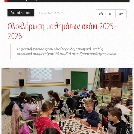
Εκπαίδευση
15/5/2026 17:13
α-
α+
Ολοκλήρωση μαθημάτων σκάκι 2025–
2026
Η φετινή χρονιά ήταν ιδιαίτερα δημιουργική, καθώς
συνολικά συμμετείχαν 26 παιδιά στις δραστηριότητες σκάκι.