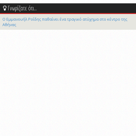
Γνωρίζατε ότι...
Ο Εμμανουήλ Ροΐδης παθαίνει ένα τραγικό ατύχημα στο κέντρο της
Αθήνας