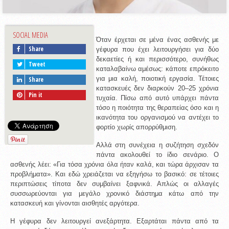
SOCIAL MEDIA
Όταν έρχεται σε μένα ένας ασθενής με 
Share
γέφυρα που έχει λειτουργήσει για δύο 
δεκαετίες ή και περισσότερο, συνήθως 
Tweet
καταλαβαίνω αμέσως: κάποτε επρόκειτο 
για μια καλή, ποιοτική εργασία. Τέτοιες 
Share
κατασκευές δεν διαρκούν 20–25 χρόνια 
Pin it
τυχαία. Πίσω από αυτό υπάρχει πάντα 
τόσο η ποιότητα της θεραπείας όσο και η 
ικανότητα του οργανισμού να αντέχει το 
φορτίο χωρίς απορρύθμιση.
Αλλά στη συνέχεια η συζήτηση σχεδόν 
πάντα ακολουθεί το ίδιο σενάριο. Ο 
ασθενής λέει: «Για τόσα χρόνια όλα ήταν καλά, και τώρα άρχισαν τα 
προβλήματα». Και εδώ χρειάζεται να εξηγήσω το βασικό: σε τέτοιες 
περιπτώσεις τίποτα δεν συμβαίνει ξαφνικά. Απλώς οι αλλαγές 
συσσωρεύονται για μεγάλο χρονικό διάστημα κάτω από την 
κατασκευή και γίνονται αισθητές αργότερα.
Η γέφυρα δεν λειτουργεί ανεξάρτητα. Εξαρτάται πάντα από τα 