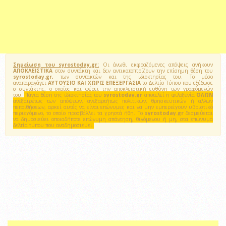
Σημείωση του syrostoday.gr:
Οι άνωθι εκφραζόμενες απόψεις ανήκουν
ΑΠΟΚΛΕΙΣΤΙΚΑ
στον συντάκτη και δεν αντικατοπτρίζουν την επίσημη θέση του
syrostoday.gr,
των συντακτών και της ιδιοκτησίας του. Το μέσο
αναπαραγάγει
ΑΥΤΟΥΣΙΟ ΚΑΙ ΧΩΡΙΣ ΕΠΕΞΕΡΓΑΣΙΑ
το Δελτίο Τύπου που εξέδωσε
ο συντάκτης, ο οποίος και φέρει την αποκλειστική ευθύνη των γραφόμενών
του.
Πάγια θέση της ιδιοκτησίας του
syrostoday.gr
αποτελεί η φιλοξενία
ΟΛΩΝ
ανεξαιρέτως των απόψεων, ανεξαρτήτως πολιτικών, θρησκευτικών ή αλλων
πεποιθήσεων, αρκεί αυτές να είναι επώνυμες και να μην εμπεριέχουν υβριστικό
περιεχόμενο, το οποίο προσβάλλει τα χρηστά ήθη. Το
syrostoday.gr
δεσμεύεται
να δημοσιεύει οποιαδήποτε επώνυμη απάντηση, θιγόμενου ή μη, στα επώνυμα
δελτία τύπου που αναδημοσιεύει.