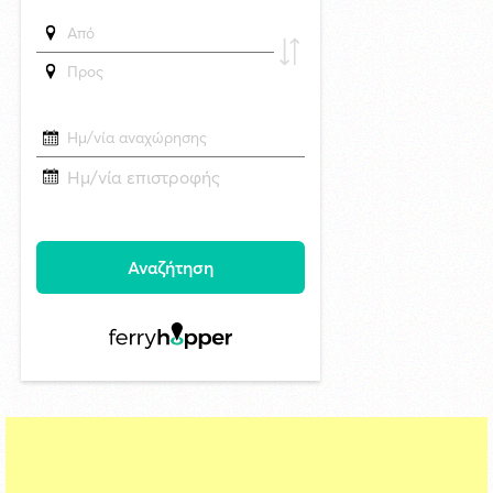
Πάρου
δημοσιεύθηκε 8 ώρες πριν
Το νέο αεροδρόμιο της Πάρου στο Εθνικό Πρόγραμμα Ανάπτυξης με
45,44εκατ. ευρώ