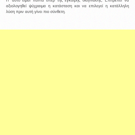
Γι’ αυτό είμαι πάντα υπέρ της έγκαιρης διάγνωσης. Επιτρέπει να 
αξιολογηθεί ψύχραιμα η κατάσταση και να επιλεγεί η κατάλληλη 
λύση πριν αυτή γίνει πιο σύνθετη.