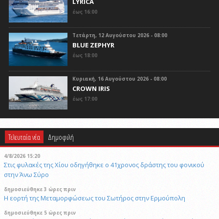
LYRICA
έως 16:00
Τετάρτη, 12 Αυγούστου 2026 - 08:00
BLUE ZEPHYR
έως 18:00
Κυριακή, 16 Αυγούστου 2026 - 08:00
CROWN IRIS
έως 17:00
Τελευταία νέα
Δημοφιλή
4/8/2026 15:20
Στις φυλακές της Χίου οδηγήθηκε ο 41χρονος δράστης του φονικού
στην Άνω Σύρο
δημοσιεύθηκε 3 ώρες πριν
Η εορτή της Μεταμορφώσεως του Σωτήρος στην Ερμούπολη
δημοσιεύθηκε 5 ώρες πριν