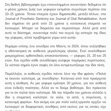
Στη διεθνή βιβλιογραφία έχω επανειλημμένα συναντήσει δεδομένα ότι 
ο μέσος χρόνος ζωής των γεφυρών εκτιμάται συχνότερα περίπου στα 
10–15 χρόνια. Τέτοια στοιχεία έχουν δημοσιευθεί, μεταξύ άλλων, στα 
Journal of Prosthetic Dentistry και Journal of Oral Rehabilitation. Αυτό 
δεν σημαίνει ότι μετά από 15 χρόνια η κατασκευή σταματά να 
λειτουργεί. Μπορεί να διαρκέσει και περισσότερο. Αλλά μετά από 
αυτό το διάστημα, συναντάμε πολύ πιο συχνά όχι αστοχία της ίδιας 
της γέφυρας, αλλά προβλήματα γύρω από αυτήν.
Θυμάμαι επίσης ένα συνέδριο στο Μάιντς το 2024, όπου συζητήθηκε 
η οδοντιατρική σε ασθενείς μεγαλύτερης ηλικίας. Εκεί αναλύθηκαν 
μακροχρόνιες ορθοπεδικές αποκαταστάσεις — γέφυρες 15, 20 και 25 
ετών. Και σχεδόν κάθε συνάδελφος ανέφερε παρόμοιες περιπτώσεις. 
Σε κάποιο σημείο έγινε σαφές ότι όλοι αντιμετωπίζουμε την ίδια τάση.
Παράλληλα, οι ασθενείς σχεδόν πάντα λένε την ίδια φράση: «Παλιά 
τα έκαναν καλύτερα, με συνείδηση». Κατανοώ από πού προέρχεται 
αυτή η αίσθηση. Αν μια γέφυρα κράτησε 20 χρόνια, για τον ασθενή 
είναι ένδειξη ποιότητας. Αλλά αν το δούμε βαθύτερα, δεν πρόκειται 
για το ότι παλιά ήταν καλύτερα. Με την πάροδο του χρόνου αλλάζει η 
ίδια η στοματική κοιλότητα: τα ούλα, το οστό, η σύγκλειση, η 
κατανομή φορτίων. Και ακόμη και μια πολύ καλή εργασία αρχίζει να 
λειτουργεί σε διαφορετικές συνθήκες από εκείνες για τις οποίες είχε 