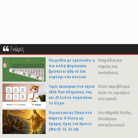
Γνώμες
Παιχνίδια με τράπουλα: η
Παιχνίδια για
πιο απλή ψυχαγωγία
παρέες και
βρίσκεται ήδη σε ένα
οικογένειες
συρτάρι του σπιτιού
Τιμές καυσίμων στα νησιά
Πόσο ακριβότερο
2026: Πού πληρώνεις έως
είναι το υγραέριο
και 25 λεπτά παραπάνω
στα νησιά;
το λίτρο
Περπατώντας Πάνω στα
του Μιχαήλ Χούλη,
Κύματα: Η Πίστη ως
Θεολόγου-
Δρόμος προς τον Χριστό
εκπαιδευτικού
(Ματθ. 14, 22-34)