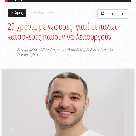
Γνώμες
15/5/2026 12:39
α-
α+
25 χρόνια με γέφυρες: γιατί οι παλιές
κατασκευές παύουν να λειτουργούν
Συγγραφέας: Οδοντίατρος, ορθοπεδικός Ζαλγιάν Αρτούρ
Γενάντιεβιτς