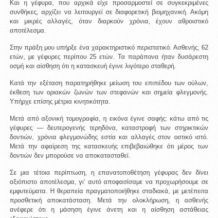
Και η γέφυρα, που αρχικά είχε προσαρμοστεί σε συγκεκριμένες 
συνθήκες, αρχίζει να λειτουργεί σε διαφορετική βιομηχανική. Ακόμη 
και μικρές αλλαγές, όταν διαρκούν χρόνια, έχουν αθροιστικό 
αποτέλεσμα.
Στην πράξη μου υπήρξε ένα χαρακτηριστικό περιστατικό. Ασθενής, 62 
ετών, με γέφυρες περίπου 25 ετών. Τα παράπονα ήταν δυσάρεστη 
οσμή και αίσθηση ότι η κατασκευή έγινε λιγότερο σταθερή.
Κατά την εξέταση παρατηρήθηκε μείωση του επιπέδου των ούλων, 
έκθεση των οριακών ζωνών των στεφανών και σημεία φλεγμονής. 
Υπήρχε επίσης μέτρια κινητικότητα.
Μετά από αξονική τομογραφία, η εικόνα έγινε σαφής: κάτω από τις 
γέφυρες — δευτερογενής τερηδόνα, καταστροφή των στηρικτικών 
δοντιών, χρόνια φλεγμονώδης εστία και αλλαγές στον οστικό ιστό. 
Μετά την αφαίρεση της κατασκευής επιβεβαιώθηκε ότι μέρος των 
δοντιών δεν μπορούσε να αποκατασταθεί.
Σε μια τέτοια περίπτωση, η επανατοποθέτηση γέφυρας δεν δίνει 
αξιόπιστο αποτέλεσμα, γι’ αυτό αποφασίσαμε να προχωρήσουμε σε 
εμφυτεύματα. Η θεραπεία πραγματοποιήθηκε σταδιακά, με μετέπειτα 
προσθετική αποκατάσταση. Μετά την ολοκλήρωση, η ασθενής 
ανέφερε ότι η μάσηση έγινε άνετη και η αίσθηση αστάθειας 