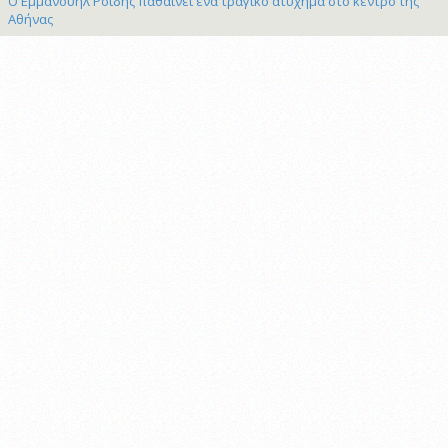
Ο Εμμανουήλ Ροΐδης παθαίνει ένα τραγικό ατύχημα στο κέντρο της
Αθήνας