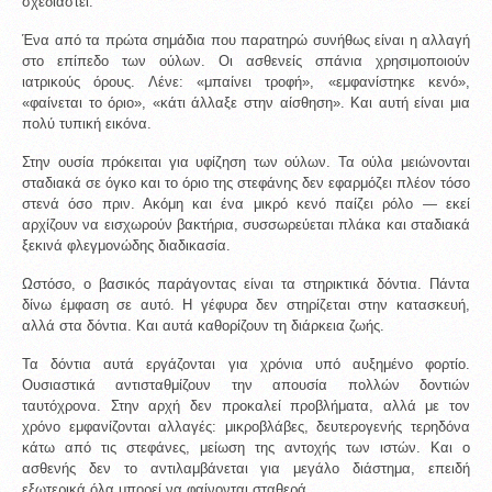
σχεδιαστεί.
Ένα από τα πρώτα σημάδια που παρατηρώ συνήθως είναι η αλλαγή 
στο επίπεδο των ούλων. Οι ασθενείς σπάνια χρησιμοποιούν 
ιατρικούς όρους. Λένε: «μπαίνει τροφή», «εμφανίστηκε κενό», 
«φαίνεται το όριο», «κάτι άλλαξε στην αίσθηση». Και αυτή είναι μια 
πολύ τυπική εικόνα.
Στην ουσία πρόκειται για υφίζηση των ούλων. Τα ούλα μειώνονται 
σταδιακά σε όγκο και το όριο της στεφάνης δεν εφαρμόζει πλέον τόσο 
στενά όσο πριν. Ακόμη και ένα μικρό κενό παίζει ρόλο — εκεί 
αρχίζουν να εισχωρούν βακτήρια, συσσωρεύεται πλάκα και σταδιακά 
ξεκινά φλεγμονώδης διαδικασία.
Ωστόσο, ο βασικός παράγοντας είναι τα στηρικτικά δόντια. Πάντα 
δίνω έμφαση σε αυτό. Η γέφυρα δεν στηρίζεται στην κατασκευή, 
αλλά στα δόντια. Και αυτά καθορίζουν τη διάρκεια ζωής.
Τα δόντια αυτά εργάζονται για χρόνια υπό αυξημένο φορτίο. 
Ουσιαστικά αντισταθμίζουν την απουσία πολλών δοντιών 
ταυτόχρονα. Στην αρχή δεν προκαλεί προβλήματα, αλλά με τον 
χρόνο εμφανίζονται αλλαγές: μικροβλάβες, δευτερογενής τερηδόνα 
κάτω από τις στεφάνες, μείωση της αντοχής των ιστών. Και ο 
ασθενής δεν το αντιλαμβάνεται για μεγάλο διάστημα, επειδή 
εξωτερικά όλα μπορεί να φαίνονται σταθερά.