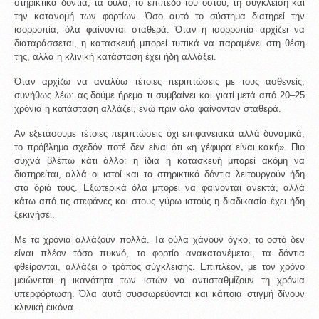
στηρικτικά δόντια, τα ούλα, το επίπεδο του οστού, τη σύγκλειση και 
την κατανομή των φορτίων. Όσο αυτό το σύστημα διατηρεί την 
ισορροπία, όλα φαίνονται σταθερά. Όταν η ισορροπία αρχίζει να 
διαταράσσεται, η κατασκευή μπορεί τυπικά να παραμένει στη θέση 
της, αλλά η κλινική κατάσταση έχει ήδη αλλάξει.
Όταν αρχίζω να αναλύω τέτοιες περιπτώσεις με τους ασθενείς, 
συνήθως λέω: ας δούμε ήρεμα τι συμβαίνει και γιατί μετά από 20–25 
χρόνια η κατάσταση αλλάζει, ενώ πριν όλα φαίνονταν σταθερά.
Αν εξετάσουμε τέτοιες περιπτώσεις όχι επιφανειακά αλλά δυναμικά, 
το πρόβλημα σχεδόν ποτέ δεν είναι ότι «η γέφυρα είναι κακή». Πιο 
συχνά βλέπω κάτι άλλο: η ίδια η κατασκευή μπορεί ακόμη να 
διατηρείται, αλλά οι ιστοί και τα στηρικτικά δόντια λειτουργούν ήδη 
στα όριά τους. Εξωτερικά όλα μπορεί να φαίνονται ανεκτά, αλλά 
κάτω από τις στεφάνες και στους γύρω ιστούς η διαδικασία έχει ήδη 
ξεκινήσει.
Με τα χρόνια αλλάζουν πολλά. Τα ούλα χάνουν όγκο, το οστό δεν 
είναι πλέον τόσο πυκνό, το φορτίο ανακατανέμεται, τα δόντια 
φθείρονται, αλλάζει ο τρόπος σύγκλεισης. Επιπλέον, με τον χρόνο 
μειώνεται η ικανότητα των ιστών να αντισταθμίζουν τη χρόνια 
υπερφόρτωση. Όλα αυτά συσσωρεύονται και κάποια στιγμή δίνουν 
κλινική εικόνα.