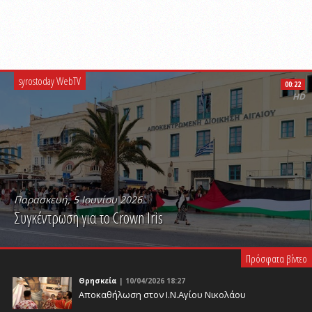
syrostoday WebTV
00:22
HD
Παρασκευή, 5 Ιουνίου 2026
Συγκέντρωση για το Crown Iris
PLAY VIDEO
Πρόσφατα βίντεο
Θρησκεία
| 10/04/2026 18:27
Αποκαθήλωση στον Ι.Ν.Αγίου Νικολάου