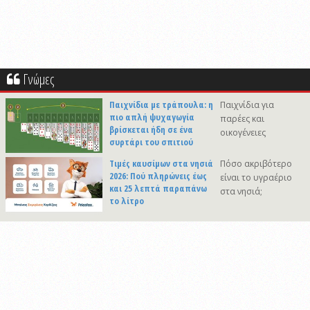
Γνώμες
Παιχνίδια με τράπουλα: η
Παιχνίδια για
πιο απλή ψυχαγωγία
παρέες και
βρίσκεται ήδη σε ένα
οικογένειες
συρτάρι του σπιτιού
Τιμές καυσίμων στα νησιά
Πόσο ακριβότερο
2026: Πού πληρώνεις έως
είναι το υγραέριο
και 25 λεπτά παραπάνω
στα νησιά;
το λίτρο