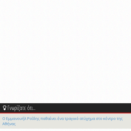
Γνωρίζατε ότι...
Ο Εμμανουήλ Ροΐδης παθαίνει ένα τραγικό ατύχημα στο κέντρο της
Αθήνας