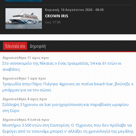
Κυριακή, 16 Αυγούστου 2026 - 08:00
CROWN IRIS
έως 17:00
Τελευταία νέα
Δημοφιλή
δημοσιεύθηκε 11 ώρες πριν
Στο νοσοκομείο της Νίκαιας ο ένας τραυματίας. 54 και 61 ετών οι
αναβάτες
δημοσιεύθηκε 1 ώρα πριν
Τραγωδία στην Πάρο: Πνίγηκε 4χρονος σε πισίνα beach bar, βούτηξε ο
μπάρμαν για να τον σώσει
δημοσιεύθηκε 8 ώρες πριν
Σύλληψη 31χρονου σε bar για ηχορύπανση και παραβίαση ωραρίου
στη Σύρο
δημοσιεύθηκε 9 λεπτά πριν
Μυστήριο 3.500 ετών στη Σαντορίνη: Ο 15χρονος που δεν πρόλαβε να
ξεφύγει από το τσουνάμι μπορεί ν' αλλάξει τη χρονολογία της μεγάλης