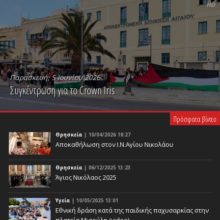
HD
Παρασκευή, 5 Ιουνίου 2026
Συγκέντρωση για το Crown Iris
PLAY VIDEO
Πρόσφατα βίντεο
Θρησκεία
| 10/04/2026 18:27
Αποκαθήλωση στον Ι.Ν.Αγίου Νικολάου
Θρησκεία
| 06/12/2025 13:23
Άγιος Νικόλαος 2025
Υγεία
| 10/05/2025 13:01
Eθνική δράση κατά της παιδικής παχυσαρκίας στην