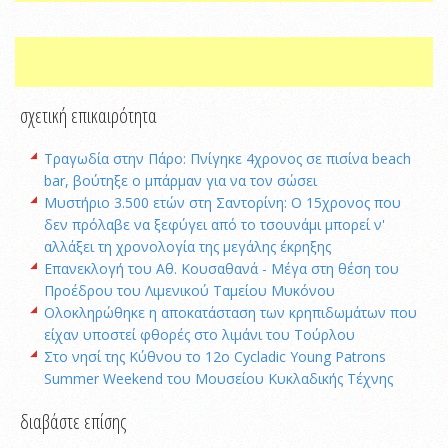
σχετική επικαιρότητα
Τραγωδία στην Πάρο: Πνίγηκε 4χρονος σε πισίνα beach
bar, βούτηξε ο μπάρμαν για να τον σώσει
Μυστήριο 3.500 ετών στη Σαντορίνη: Ο 15χρονος που
δεν πρόλαβε να ξεφύγει από το τσουνάμι μπορεί ν'
αλλάξει τη χρονολογία της μεγάλης έκρηξης
Επανεκλογή του Αθ. Κουσαθανά - Μέγα στη θέση του
Προέδρου του Λιμενικού Ταμείου Μυκόνου
Oλοκληρώθηκε η αποκατάσταση των κρηπιδωμάτων που
είχαν υποστεί φθορές στο λιμάνι του Τούρλου
Στο νησί της Κύθνου το 12ο Cycladic Young Patrons
Summer Weekend του Μουσείου Κυκλαδικής Τέχνης
διαβάστε επίσης