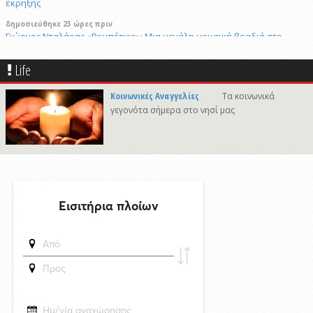
έκρηξης
δημοσιεύθηκε 23 ώρες πριν
Γιώργος Νταλάρας «Ρεμπέτικο»: Μια μεγάλη μουσική βραδιά στο
πλαίσιο του Φεστιβάλ Ρεμπέτικου Σύρου
Life
7/8/2026 09:50
Προσωρινές διακοπές υδροδότησης σε περιοχές της Σύρου
Κοινωνικές Αναγγελίες
Τα κοινωνικά
δημοσιεύθηκε 11 ώρες πριν
γεγονότα σήμερα στο νησί μας
Το «σκουλήκι του διαβόλου» που ζει 1,3 χιλιόμετρα κάτω από τη Γη και
αλλάζει όσα γνωρίζαμε για τη ζωή: «Οι άνθρωποι δεν κυβερνάμε τον
κόσμο»
δημοσιεύθηκε 11 ώρες πριν
Επανεκλογή του Αθ. Κουσαθανά - Μέγα στη θέση του Προέδρου του
Λιμενικού Ταμείου Μυκόνου
6/8/2026 22:03
Καλλιτέχνες από τη Σύρο, την Ελβετία και την Ιαπωνία συναντιούνται
στην Άνω Σύρο
29/4/2026 18:53
CNN: Ο κορυφαίος στρατηγός του Τραμπ αναζητά διέξοδο από τον
πόλεμο με το Ιράν