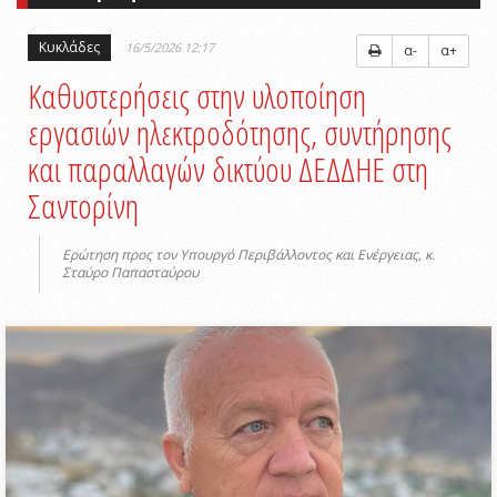
Κυκλάδες
16/5/2026 12:17
α-
α+
Καθυστερήσεις στην υλοποίηση
εργασιών ηλεκτροδότησης, συντήρησης
και παραλλαγών δικτύου ΔΕΔΔΗΕ στη
Σαντορίνη
Ερώτηση προς τον Υπουργό Περιβάλλοντος και Ενέργειας, κ.
Σταύρο Παπασταύρου