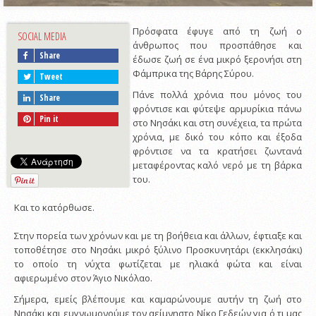
Πρόσφατα έφυγε από τη ζωή ο
SOCIAL MEDIA
άνθρωπος που προσπάθησε και
Share
έδωσε ζωή σε ένα μικρό ξερονήσι στη
Φάμπρικα της Βάρης Σύρου.
Tweet
Πάνε πολλά χρόνια που μόνος του
Share
φρόντισε και φύτεψε αρμυρίκια πάνω
Pin it
στο Νησάκι και στη συνέχεια, τα πρώτα
χρόνια, με δικό του κόπο και έξοδα
φρόντισε να τα κρατήσει ζωντανά
μεταφέροντας καλό νερό με τη βάρκα
του.
Και το κατόρθωσε.
Στην πορεία των χρόνων και με τη βοήθεια και άλλων, έφτιαξε και
τοποθέτησε στο Νησάκι μικρό ξύλινο Προσκυνητάρι (εκκλησάκι)
το οποίο τη νύχτα φωτίζεται με ηλιακά φώτα και είναι
αφιερωμένο στον Άγιο Νικόλαο.
Σήμερα, εμείς βλέπουμε και καμαρώνουμε αυτήν τη ζωή στο
Νησάκι και ευγνωμονούμε τον αείμνηστο Νίκο Γεδεών για ό,τι μας