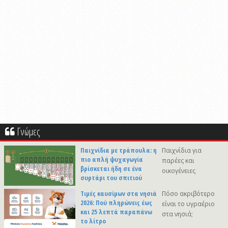
Γνώμες
Παιχνίδια με τράπουλα: η
Παιχνίδια για
πιο απλή ψυχαγωγία
παρέες και
βρίσκεται ήδη σε ένα
οικογένειες
συρτάρι του σπιτιού
Τιμές καυσίμων στα νησιά
Πόσο ακριβότερο
2026: Πού πληρώνεις έως
είναι το υγραέριο
και 25 λεπτά παραπάνω
στα νησιά;
το λίτρο