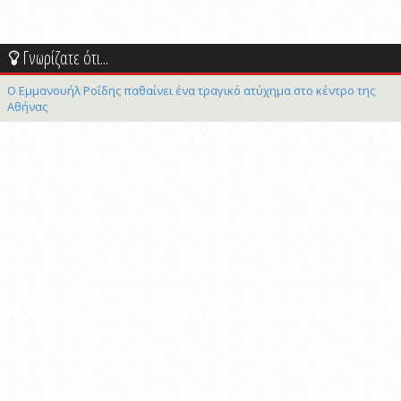
Γνωρίζατε ότι...
Ο Εμμανουήλ Ροΐδης παθαίνει ένα τραγικό ατύχημα στο κέντρο της
Αθήνας