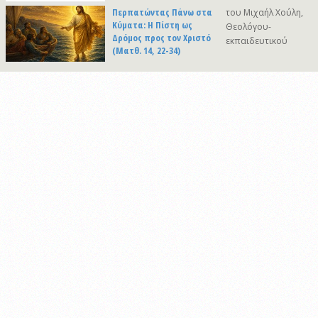
Περπατώντας Πάνω στα
του Μιχαήλ Χούλη,
Κύματα: Η Πίστη ως
Θεολόγου-
Δρόμος προς τον Χριστό
εκπαιδευτικού
(Ματθ. 14, 22-34)