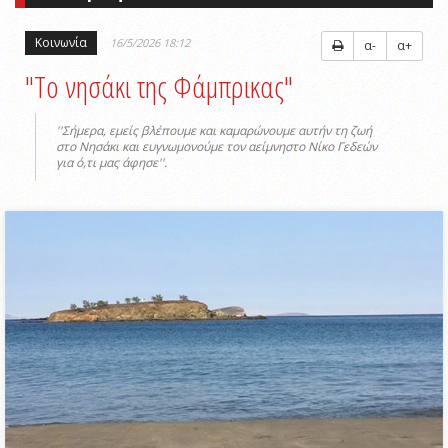
Κοινωνία
16/5/2026 18:12
α-
α+
"Το νησάκι της Φάμπρικας"
''Σήμερα, εμείς βλέπουμε και καμαρώνουμε αυτήν τη ζωή
στο Νησάκι και ευγνωμονούμε τον αείμνηστο Νίκο Γεδεών
για ό,τι μας άφησε''.