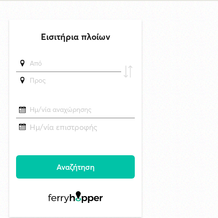
δημοσιεύθηκε 21 ώρες πριν
Συνάντηση του Δημάρχου Σύρου - Ερμούπολης με τον Γενικό
Διευθυντή Marketing της ΕΡΤ
6/8/2026 09:47
«Να είναι γαλήνια τα νερά του τελευταίου σου ταξιδιού»: Συγκινεί ο
αδελφός του υπάρχου του Superferry που βρέθηκε νεκρός στην
καμπίνα του