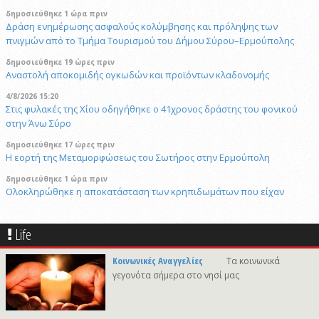
δημοσιεύθηκε 1 ώρα πριν
Δράση ενημέρωσης ασφαλούς κολύμβησης και πρόληψης των
πνιγμών από το Τμήμα Τουρισμού του Δήμου Σύρου–Ερμούπολης
δημοσιεύθηκε 19 ώρες πριν
Αναστολή αποκομιδής ογκωδών και προϊόντων κλαδονομής
4/8/2026 15:20
Στις φυλακές της Χίου οδηγήθηκε ο 41χρονος δράστης του φονικού
στην Άνω Σύρο
δημοσιεύθηκε 17 ώρες πριν
Η εορτή της Μεταμορφώσεως του Σωτήρος στην Ερμούπολη
δημοσιεύθηκε 1 ώρα πριν
Oλοκληρώθηκε η αποκατάσταση των κρηπιδωμάτων που είχαν
υποστεί φθορές στο λιμάνι του Τούρλου
δημοσιεύθηκε 12 ώρες πριν
Life
Καλλιτέχνες από τη Σύρο, την Ελβετία και την Ιαπωνία συναντιούνται
στην Άνω Σύρο
Κοινωνικές Αναγγελίες
Τα κοινωνικά
γεγονότα σήμερα στο νησί μας
δημοσιεύθηκε 1 ώρα πριν
Στο νησί της Κύθνου το 12ο Cycladic Young Patrons Summer Weekend
του Μουσείου Κυκλαδικής Τέχνης