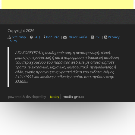
Copyright
2026
Site map
|
FAQ
|
Βοήθεια
|
Επικοινωνία
|
RSS
|
Privacy
Policy
ΑΠΑΓΟΡΕΥΕΤΑΙ η αναδημοσίευση, η αναπαραγωγή, ολική,
μερική ή περιληπτική ή κατά παράφραση ή διασκευή απόδοση
του περιεχομένου του παρόντος web site με οποιονδήποτε
τρόπο, ηλεκτρονικό, μηχανικό, φωτοτυπικό, ηχογράφησης ή
άλλο, χωρίς προηγούμενη γραπτή άδεια του εκδότη. Νόμος
2121/1993 και κανόνες Διεθνούς Δικαίου που ισχύουν στην
Ελλάδα.