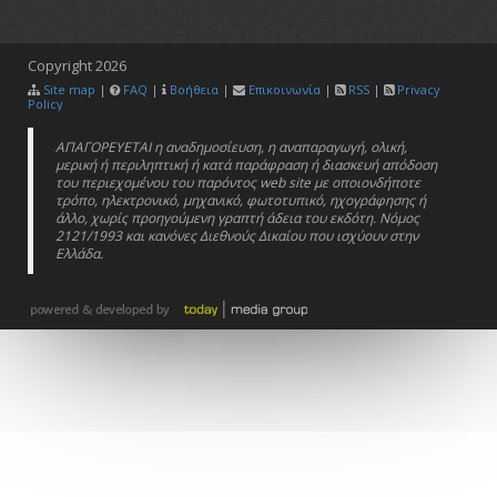
Copyright
2026
Site map
|
FAQ
|
Βοήθεια
|
Επικοινωνία
|
RSS
|
Privacy
Policy
ΑΠΑΓΟΡΕΥΕΤΑΙ η αναδημοσίευση, η αναπαραγωγή, ολική,
μερική ή περιληπτική ή κατά παράφραση ή διασκευή απόδοση
του περιεχομένου του παρόντος web site με οποιονδήποτε
τρόπο, ηλεκτρονικό, μηχανικό, φωτοτυπικό, ηχογράφησης ή
άλλο, χωρίς προηγούμενη γραπτή άδεια του εκδότη. Νόμος
2121/1993 και κανόνες Διεθνούς Δικαίου που ισχύουν στην
Ελλάδα.