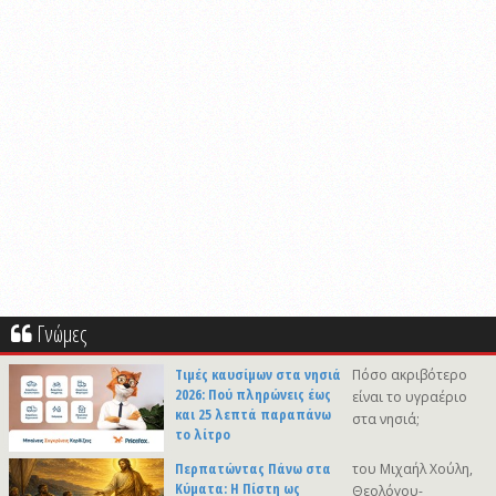
Γνώμες
Τιμές καυσίμων στα νησιά
Πόσο ακριβότερο
2026: Πού πληρώνεις έως
είναι το υγραέριο
και 25 λεπτά παραπάνω
στα νησιά;
το λίτρο
Περπατώντας Πάνω στα
του Μιχαήλ Χούλη,
Κύματα: Η Πίστη ως
Θεολόγου-