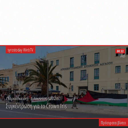
syrostoday WebTV
00:22
HD
Παρασκευή, 5 Ιουνίου 2026
Συγκέντρωση για το Crown Iris
PLAY VIDEO
Πρόσφατα βίντεο