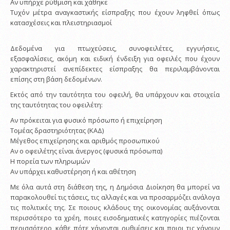
Αν υπήρχε ρύθμιση και χάθηκε
Τυχόν μέτρα αναγκαστικής είσπραξης που έχουν ληφθεί όπως
κατασχέσεις και πλειστηριασμοί
Δεδομένα για πτωχεύσεις, συνοφειλέτες, εγγυήσεις,
εξασφαλίσεις, ακόμη και ειδική ένδειξη για οφειλές που έχουν
χαρακτηριστεί ανεπίδεκτες είσπραξης θα περιλαμβάνονται
επίσης στη βάση δεδομένων.
Εκτός από την ταυτότητα του οφειλή, θα υπάρχουν και στοιχεία
της ταυτότητας του οφειλέτη:
Αν πρόκειται για φυσικό πρόσωπο ή επιχείρηση
Τομέας δραστηριότητας (ΚΑΔ)
Μέγεθος επιχείρησης και αριθμός προσωπικού
Αν ο οφειλέτης είναι άνεργος (φυσικά πρόσωπα)
Η πορεία των πληρωμών
Αν υπάρχει καθυστέρηση ή και αθέτηση
Με όλα αυτά στη διάθεση της, η Δημόσια Διοίκηση θα μπορεί να
παρακολουθεί τις τάσεις, τις αλλαγές και να προσαρμόζει ανάλογα
τις πολιτικές της. Σε ποιους κλάδους της οικονομίας αυξάνονται
περισσότερο τα χρέη, ποιες εισοδηματικές κατηγορίες πιέζονται
περισσότερο, κάθε πότε χάνονται ρυθμίσεις και ποιοι τις χάνουν