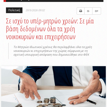
Πολιτική
20/5/2026 09:02
α-
α+
Σε ισχύ το υπέρ-μητρώο χρεών: Σε μία
βάση δεδομένων όλα τα χρέη
νοικοκυριών και επιχειρήσεων
Το Μητρώο Ιδιωτικού χρέους θα περιλαμβάνει όλα τα χρέη
νοικοκυριών κι επιχειρήσεων της χώρας σύμφωνα με τη
σχετική υπουργική απόφαση που δημοσιεύθηκε στο ΦΕΚ