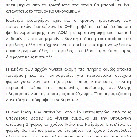
είναι μερικά από τα ερωτήματα στα οποία θα μπορεί να έχει
απαντήσεις το Υπουργείο Οικονομικών.
Ιδιαίτερο ενδιαφέρον έχει και ο τρόπος προστασίας των
προσωπικών δεδομένων. Το ΦΕΚ προβλέπει ειδική διαδικασία
ψευδωνυμοποίησης των ΑΦΜ με κρυπτογραφημένα hashed
δεδομένα, ώστε να μην είναι δυνατή η άμεση ταυτοποίηση του
οφειλέτη, αλλά ταυτόχρονα να μπορεί το σύστημα να «βλέπει»
συγκεντρωμένα όλες τις οφειλές του ίδιου προσώπου προς
διαφορετικούς πιστωτές.
Η εικόνα των αρχών γίνεται ακόμη πιο πλήρης καθώς αποκτά
πρόσβαση και σε πληροφορίες για περιουσιακά στοιχεία
φορολογούμενων στο εξωτερικό όπως καταθέσεις ακίνητη
περιουσία μέσω της συμφωνίας αυτόματης ανταλλαγής
πληροφοριών με περισσότερες από 90 χώρες. Έτσι περιορίζεται η
δυνατότητα απόκρυψης εισοδημάτων.
Η ανανέωση των στοιχείων στο νέο υπερ-μητρώο από τους
υπόχρεους φορείς θα γίνεται σύμφωνα με την υπουργική
απόφαση 2 φορές το χρόνο, Μάιο και Νοέμβριο. Επιπλέον, οι
φορείς θα πρέπει μέσα σε έξι μήνες να έχουν διασυνδεθεί
ηλεκτρονικά με την πλατφόρμα για τη συνεχή αποστολή