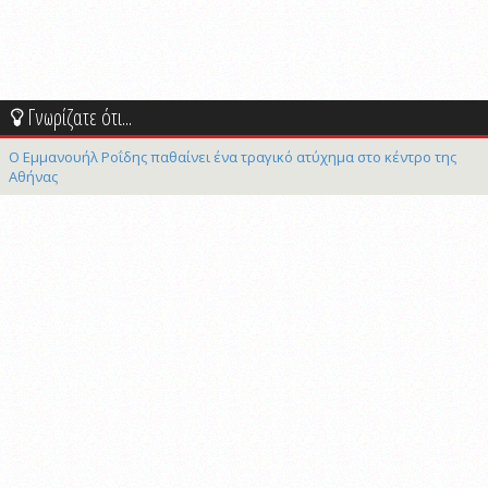
Γνωρίζατε ότι...
Ο Εμμανουήλ Ροΐδης παθαίνει ένα τραγικό ατύχημα στο κέντρο της
Αθήνας