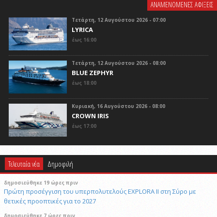
ΑΝΑΜΕΝΟΜΕΝΕΣ ΑΦΙΞΕΙΣ
Τετάρτη, 12 Αυγούστου 2026 - 07:00
LYRICA
έως 16:00
Τετάρτη, 12 Αυγούστου 2026 - 08:00
BLUE ZEPHYR
έως 18:00
Κυριακή, 16 Αυγούστου 2026 - 08:00
CROWN IRIS
έως 17:00
Τελευταία νέα
Δημοφιλή
δημοσιεύθηκε 19 ώρες πριν
Πρώτη προσέγγιση του υπερπολυτελούς EXPLORA II στη Σύρο με
θετικές προοπτικές για το 2027
δημοσιεύθηκε 7 ώρες πριν