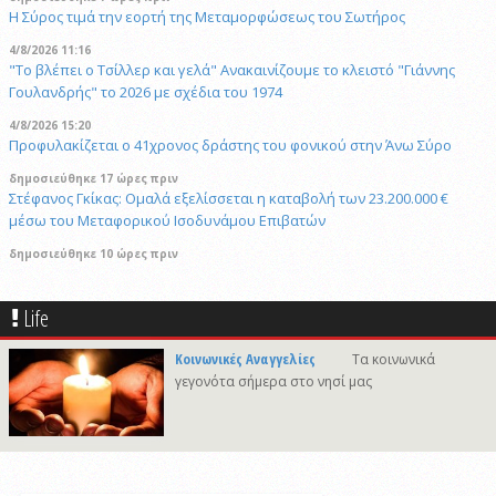
Η Σύρος τιμά την εορτή της Μεταμορφώσεως του Σωτήρος
4/8/2026 11:16
"Το βλέπει ο Τσίλλερ και γελά" Ανακαινίζουμε το κλειστό "Γιάννης
Γουλανδρής" το 2026 με σχέδια του 1974
4/8/2026 15:20
Προφυλακίζεται ο 41χρονος δράστης του φονικού στην Άνω Σύρο
δημοσιεύθηκε 17 ώρες πριν
Στέφανος Γκίκας: Ομαλά εξελίσσεται η καταβολή των 23.200.000 €
μέσω του Μεταφορικού Ισοδυνάμου Επιβατών
δημοσιεύθηκε 10 ώρες πριν
Η Μύκονος υποδέχτηκε το πολυτελές κρουαζιερόπλοιο Explora II
29/4/2026 18:53
Life
Συναγερμός στη Βόρεια Καρολίνα: Αναφορές για πολλούς νεκρούς και
τραυματίες μετά από πυροβολισμούς
Κοινωνικές Αναγγελίες
Τα κοινωνικά
γεγονότα σήμερα στο νησί μας
δημοσιεύθηκε 13 ώρες πριν
Σχολή Προπονητών UEFA C στη Σύρο
δημοσιεύθηκε 18 ώρες πριν
To κρυφό στολίδι των Μικρών Κυκλάδων σε Video
δημοσιεύθηκε 22 ώρες πριν