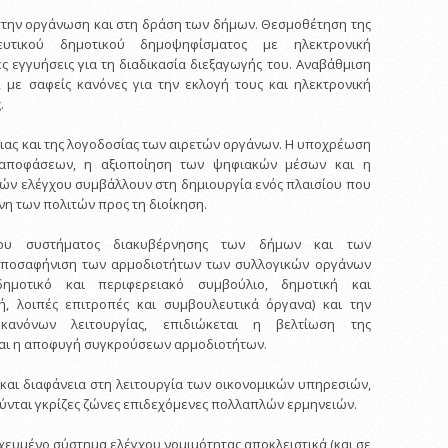
στην οργάνωση και στη δράση των δήμων. Θεσμοθέτηση της
ευτικού δημοτικού δημοψηφίσματος με ηλεκτρονική
ς εγγυήσεις για τη διαδικασία διεξαγωγής του. Αναβάθμιση
 με σαφείς κανόνες για την εκλογή τους και ηλεκτρονική
.
ειας και της λογοδοσίας των αιρετών οργάνων. Η υποχρέωση
 αποφάσεων, η αξιοποίηση των ψηφιακών μέσων και η
ών ελέγχου συμβάλλουν στη δημιουργία ενός πλαισίου που
νη των πολιτών προς τη διοίκηση.
του συστήματος διακυβέρνησης των δήμων και των
αποσαφήνιση των αρμοδιοτήτων των συλλογικών οργάνων
δημοτικό και περιφερειακό συμβούλιο, δημοτική και
ή, λοιπές επιτροπές και συμβουλευτικά όργανα) και την
κανόνων λειτουργίας, επιδιώκεται η βελτίωση της
και η αποφυγή συγκρούσεων αρμοδιοτήτων.
 και διαφάνεια στη λειτουργία των οικονομικών υπηρεσιών,
ύνται γκρίζες ζώνες επιδεχόμενες πολλαπλών ερμηνειών.
τοχευμένο σύστημα ελέγχου νομιμότητας αποκλειστικά (και σε