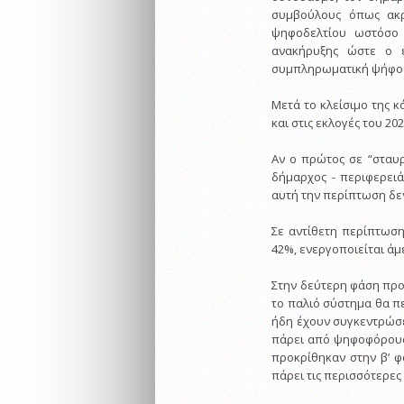
συμβούλους όπως ακρ
ψηφοδελτίου ωστόσο 
ανακήρυξης ώστε ο ε
συμπληρωματική ψήφο
Μετά το κλείσιμο της κ
και στις εκλογές του 202
Αν ο πρώτος σε “σταυ
δήμαρχος - περιφερει
αυτή την περίπτωση δε
Σε αντίθετη περίπτωση
42%, ενεργοποιείται άμ
Στην δεύτερη φάση προ
το παλιό σύστημα θα π
ήδη έχουν συγκεντρώσε
πάρει από ψηφοφόρους
προκρίθηκαν στην β’ φ
πάρει τις περισσότερες