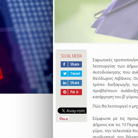
SOCIAL MEDIA
Σαρωτικές τροποποιήσε
Share
λειτουργίας των Δήμω
Αυτοδιοίκησης που αν
Tweet
Θεόδωρος Λιβάνιος. Ο
Share
τρόπο διεξαγωγής τω
προβλέπουν ανάδειξ
Pin it
κατάργηση του β’ γύρου
Πώς θα λειτουργεί ο μ
Σύμφωνα με τις προωθ
Δήμους και τις 13 Περι
γύρο, την τελευταία Κ
συνδυασμό, τον δήμαρ