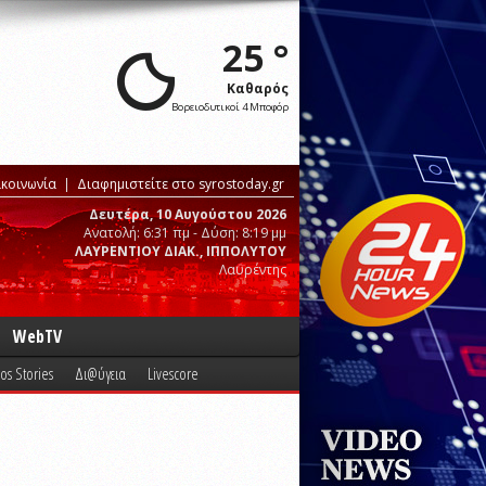
25 °
Καθαρός
Βορειοδυτικοί 4 Μποφόρ
ικοινωνία
Διαφημιστείτε στο syrostoday.gr
Δευτέρα, 10 Αυγούστου 2026
Ανατολή: 6:31 πμ - Δύση: 8:19 μμ
ΛΑΥΡΕΝΤΙΟΥ ΔΙΑΚ., ΙΠΠΟΛΥΤΟΥ
Λαυρέντης
WebTV
os Stories
Δι@ύγεια
Livescore