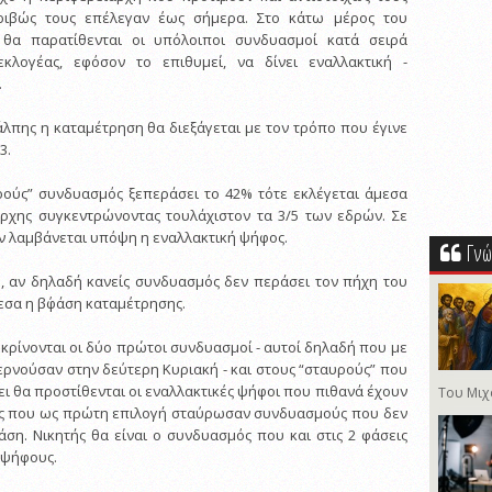
ιβώς τους επέλεγαν έως σήμερα. Στο κάτω μέρος του
θα παρατίθενται οι υπόλοιποι συνδυασμοί κατά σειρά
κλογέας, εφόσον το επιθυμεί, να δίνει εναλλακτική -
.
άλπης η καταμέτρηση θα διεξάγεται με τον τρόπο που έγινε
3.
ρούς” συνδυασμός ξεπεράσει το 42% τότε εκλέγεται άμεσα
άρχης συγκεντρώνοντας τουλάχιστον τα 3/5 των εδρών. Σε
ν λαμβάνεται υπόψη η εναλλακτική ψήφος.
Γνώ
, αν δηλαδή κανείς συνδυασμός δεν περάσει τον πήχη του
εσα η β΄φάση καταμέτρησης.
κρίνονται οι δύο πρώτοι συνδυασμοί - αυτοί δηλαδή που με
ερνούσαν στην δεύτερη Κυριακή - και στους “σταυρούς” που
ι θα προστίθενται οι εναλλακτικές ψήφοι που πιθανά έχουν
Του Μιχ
 που ως πρώτη επιλογή σταύρωσαν συνδυασμούς που δεν
άση. Νικητής θα είναι ο συνδυασμός που και στις 2 φάσεις
 ψήφους.