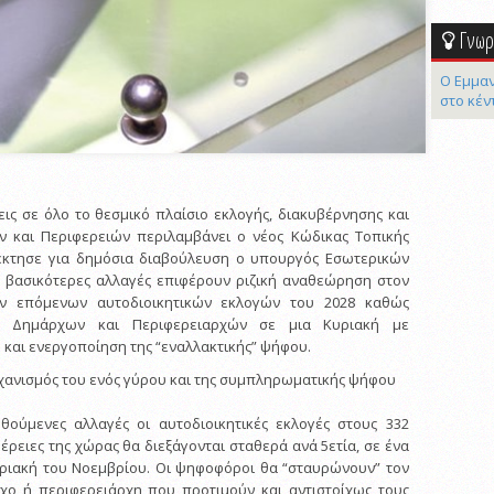
Γνωρί
Ο Εμμαν
στο κέν
ις σε όλο το θεσμικό πλαίσιο εκλογής, διακυβέρνησης και
ν και Περιφερειών περιλαμβάνει ο νέος Κώδικας Τοπικής
έκτησε για δημόσια διαβούλευση ο υπουργός Εσωτερικών
ι βασικότερες αλλαγές επιφέρουν ριζική αναθεώρηση στον
ν επόμενων αυτοδιοικητικών εκλογών του 2028 καθώς
η Δημάρχων και Περιφερειαρχών σε μια Κυριακή με
 και ενεργοποίηση της “εναλλακτικής” ψήφου.
ηχανισμός του ενός γύρου και της συμπληρωματικής ψήφου
ούμενες αλλαγές οι αυτοδιοικητικές εκλογές στους 332
φέρειες της χώρας θα διεξάγονται σταθερά ανά 5ετία, σε ένα
υριακή του Νοεμβρίου. Οι ψηφοφόροι θα “σταυρώνουν” τον
χο ή περιφερειάρχη που προτιμούν και αντιστοίχως τους