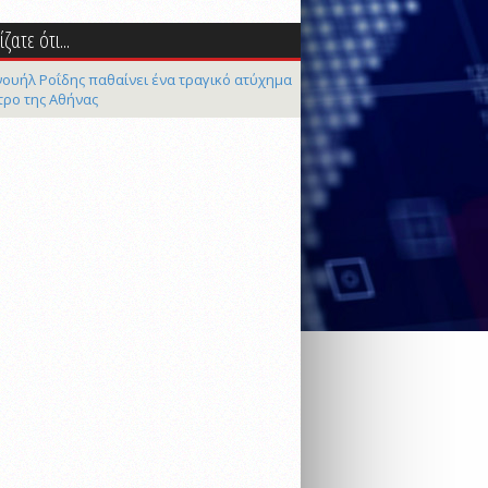
ζατε ότι...
ουήλ Ροΐδης παθαίνει ένα τραγικό ατύχημα
τρο της Αθήνας