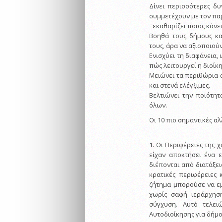
Δίνει περισσότερες δυ
συμμετέχουν με τον παρ
Ξεκαθαρίζει ποιος κάνε
Βοηθά τους δήμους και
τους, άρα να αξιοποιούν
Ενισχύει τη διαφάνεια,
πώς λειτουργεί η διοίκ
Μειώνει τα περιθώρια αυ
και στενά ελέγξιμες.
Βελτιώνει την ποιότη
όλων.
Οι 10 πιο σημαντικές α
1. Οι Περιφέρειες της 
είχαν αποκτήσει ένα 
διέπονται από διατάξει
κρατικές περιφέρειες κ
ζήτημα μπορούσε να ε
χωρίς σαφή ιεράρχησ
σύγχυση. Αυτό τελει
Αυτοδιοίκησης για δήμο