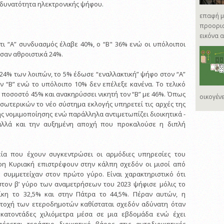
 δυνατότητα ηλεκτρονικής ψήφου.
επαφή με
προορισ
εικόνα 
τι “Α” συνδυασμός έλαβε 40%, ο “Β" 36% ενώ οι υπόλοιποι
σαν αθροιστικά 24%.
 24% των λοιπών, το 5% έδωσε “εναλλακτική” ψήφο στον “Α”
 “Β” ενώ το υπόλοιπο 10% δεν επέλεξε κανένα. Το τελικό
” ποσοστό 45% και ανακηρύσσει νικητή τον “Β” με 46%. Όπως
οικογένε
σωτερικών το νέο σύστημα εκλογής υπηρετεί τις αρχές της
ς νομιμοποίησης ενώ παράλληλα αντιμετωπίζει διοικητικά -
αλλά και την αυξημένη αποχή που προκαλούσε η διπλή
ία που έχουν συγκεντρώσει οι αρμόδιες υπηρεσίες του
ρη Κυριακή επιστρέφουν στην κάλπη σχεδόν οι μισοί από
συμμετείχαν στον πρώτο γύρο. Είναι χαρακτηριστικό ότι
στον β’ γύρο των αναμετρήσεων του 2023 ψήφισε μόλις το
ίκη το 32,5% και στην Πάτρα το 44,5%. Πέραν αυτών, η
τοχή των ετεροδημοτών καθίσταται σχεδόν αδύνατη όταν
κατοντάδες χιλιόμετρα μέσα σε μια εβδομάδα ενώ έχει