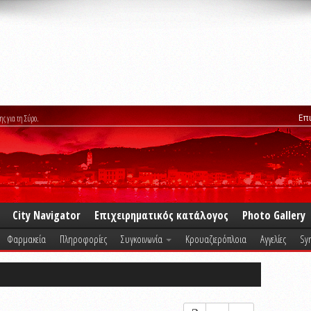
Επ
ης για τη Σύρο.
City Navigator
Επιχειρηματικός κατάλογος
Photo Gallery
Φαρμακεία
Πληροφορίες
Συγκοινωνία
Κρουαζιερόπλοια
Αγγελίες
Syr