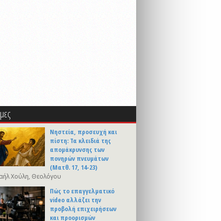
μες
Νηστεία, προσευχή και
πίστη: Τα κλειδιά της
απομάκρυνσης των
πονηρών πνευμάτων
(Ματθ. 17, 14-23)
αήλ Χούλη, Θεολόγου
Πώς το επαγγελματικό
video αλλάζει την
προβολή επιχειρήσεων
και προορισμών