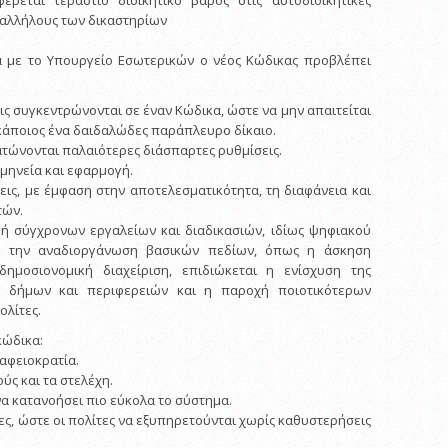
φέρεται τεράστιο διοικητικό βάρος στις αυτοδιοικητικές
παλλήλους των δικαστηρίων
με το Υπουργείο Εσωτερικών ο νέος Κώδικας προβλέπει
εις συγκεντρώνονται σε έναν Κώδικα, ώστε να μην απαιτείται
 κάποιος ένα δαιδαλώδες παράπλευρο δίκαιο.
τώνονται παλαιότερες διάσπαρτες ρυθμίσεις.
ρμηνεία και εφαρμογή.
εις, με έμφαση στην αποτελεσματικότητα, τη διαφάνεια και
τών.
ή σύγχρονων εργαλείων και διαδικασιών, ιδίως ψηφιακού
ι την αναδιοργάνωση βασικών πεδίων, όπως η άσκηση
ημοσιονομική διαχείριση, επιδιώκεται η ενίσχυση της
ας δήμων και περιφερειών και η παροχή ποιοτικότερων
ολίτες.
κώδικα:
αφειοκρατία.
ύς και τα στελέχη.
να κατανοήσει πιο εύκολα το σύστημα.
ίες, ώστε οι πολίτες να εξυπηρετούνται χωρίς καθυστερήσεις