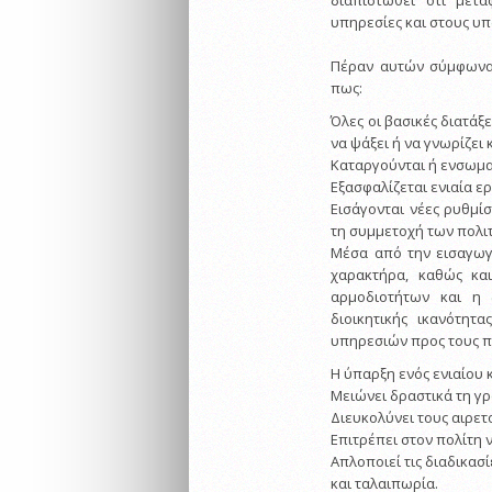
διαπιστωθεί ότι μετα
υπηρεσίες και στους υ
Πέραν αυτών σύμφωνα 
πως:
Όλες οι βασικές διατάξ
να ψάξει ή να γνωρίζει
Καταργούνται ή ενσωμα
Εξασφαλίζεται ενιαία ε
Εισάγονται νέες ρυθμίσ
τη συμμετοχή των πολι
Μέσα από την εισαγωγ
χαρακτήρα, καθώς κα
αρμοδιοτήτων και η δ
διοικητικής ικανότητ
υπηρεσιών προς τους π
Η ύπαρξη ενός ενιαίου 
Μειώνει δραστικά τη γρ
Διευκολύνει τους αιρετο
Επιτρέπει στον πολίτη 
Απλοποιεί τις διαδικασ
και ταλαιπωρία.