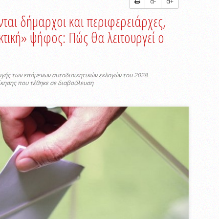
α-
α+
νται δήμαρχοι και περιφερειάρχες,
κτική» ψήφος: Πώς θα λειτουργεί ο
ωγής των επόμενων αυτοδιοικητικών εκλογών του 2028
ίκησης που τέθηκε σε διαβούλευση