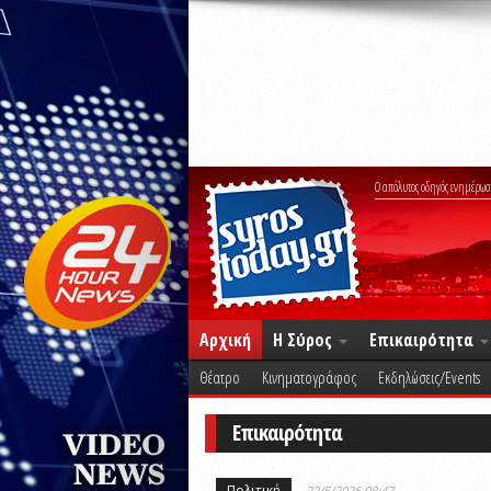
Ο απόλυτος οδηγός ενημέρωσ
Αρχική
Η Σύρος
Επικαιρότητα
Θέατρο
Κινηματογράφος
Εκδηλώσεις/Events
Επικαιρότητα
Πολιτική
22/5/2026 08:47