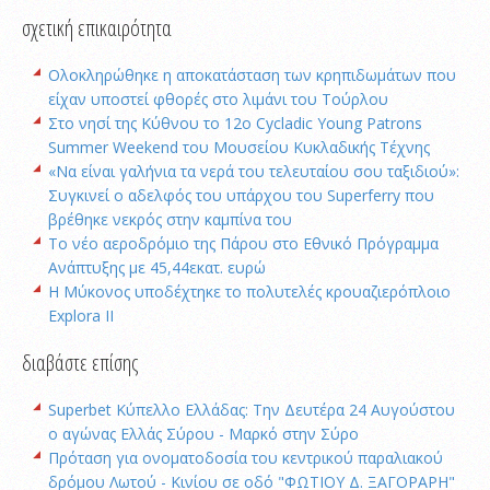
σχετική επικαιρότητα
Oλοκληρώθηκε η αποκατάσταση των κρηπιδωμάτων που
είχαν υποστεί φθορές στο λιμάνι του Τούρλου
Στο νησί της Κύθνου το 12ο Cycladic Young Patrons
Summer Weekend του Μουσείου Κυκλαδικής Τέχνης
«Να είναι γαλήνια τα νερά του τελευταίου σου ταξιδιού»:
Συγκινεί ο αδελφός του υπάρχου του Superferry που
βρέθηκε νεκρός στην καμπίνα του
Το νέο αεροδρόμιο της Πάρου στο Εθνικό Πρόγραμμα
Ανάπτυξης με 45,44εκατ. ευρώ
Η Μύκονος υποδέχτηκε το πολυτελές κρουαζιερόπλοιο
Explora II
διαβάστε επίσης
Superbet Κύπελλο Ελλάδας: Την Δευτέρα 24 Αυγούστου
ο αγώνας Ελλάς Σύρου - Μαρκό στην Σύρο
Πρόταση για ονοματοδοσία του κεντρικού παραλιακού
δρόμου Λωτού - Κινίου σε οδό "ΦΩΤΙΟΥ Δ. ΞΑΓΟΡΑΡΗ"