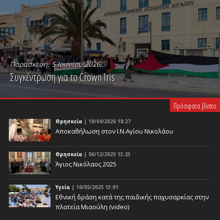
Παρασκευή, 5 Ιουνίου 2026
Συγκέντρωση για το Crown Iris
PLAY VIDEO
Πρόσφατα βίντεο
Θρησκεία
| 10/04/2026 18:27
Αποκαθήλωση στον Ι.Ν.Αγίου Νικολάου
Θρησκεία
| 06/12/2025 13:23
Άγιος Νικόλαος 2025
Υγεία
| 10/05/2025 13:01
Eθνική δράση κατά της παιδικής παχυσαρκίας στην
πλατεία Μιαούλη (video)