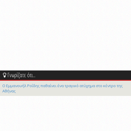
Γνωρίζατε ότι...
Ο Εμμανουήλ Ροΐδης παθαίνει ένα τραγικό ατύχημα στο κέντρο της
Αθήνας