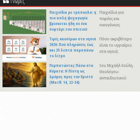
Γνώμες
Παιχνίδια με τράπουλα: η
Παιχνίδια για
πιο απλή ψυχαγωγία
παρέες και
βρίσκεται ήδη σε ένα
οικογένειες
συρτάρι του σπιτιού
Τιμές καυσίμων στα νησιά
Πόσο ακριβότερο
2026: Πού πληρώνεις έως
είναι το υγραέριο
και 25 λεπτά παραπάνω
στα νησιά;
το λίτρο
Περπατώντας Πάνω στα
του Μιχαήλ Χούλη,
Κύματα: Η Πίστη ως
Θεολόγου-
Δρόμος προς τον Χριστό
εκπαιδευτικού
(Ματθ. 14, 22-34)