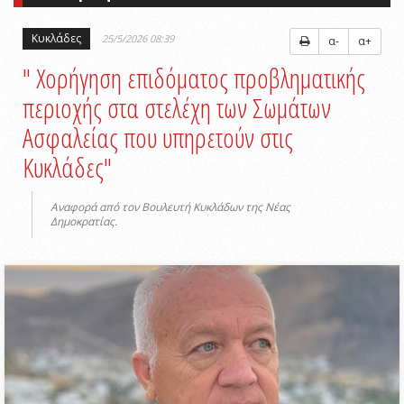
Κυκλάδες
25/5/2026 08:39
α-
α+
" Xορήγηση επιδόματος προβληματικής
περιοχής στα στελέχη των Σωμάτων
Ασφαλείας που υπηρετούν στις
Κυκλάδες"
Aναφορά από τον Βουλευτή Κυκλάδων της Νέας
Δημοκρατίας.