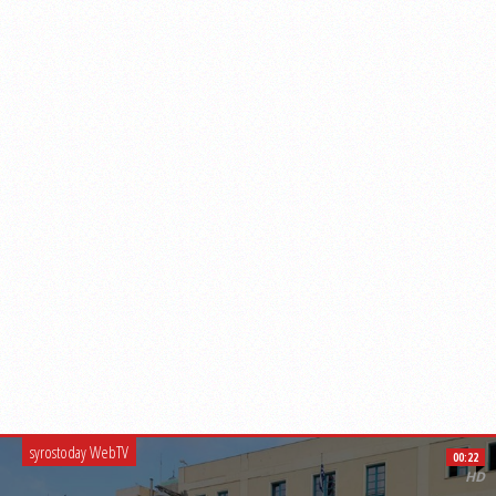
syrostoday WebTV
00:22
HD