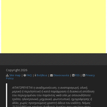
Copyright
2026
Site map
|
FAQ
|
Βοήθεια
|
Επικοινωνία
|
RSS
|
Privacy
Policy
ΑΠΑΓΟΡΕΥΕΤΑΙ η αναδημοσίευση, η αναπαραγωγή, ολική,
μερική ή περιληπτική ή κατά παράφραση ή διασκευή απόδοση
του περιεχομένου του παρόντος web site με οποιονδήποτε
τρόπο, ηλεκτρονικό, μηχανικό, φωτοτυπικό, ηχογράφησης ή
άλλο, χωρίς προηγούμενη γραπτή άδεια του εκδότη. Νόμος
2121/1993 και κανόνες Διεθνούς Δικαίου που ισχύουν στην