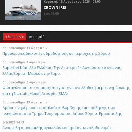
Κυριακή, 16 Αυγούστου 2026 - 08:00
CROWN IRIS
έως 17:00
Τελευταία νέα
Δημοφιλή
δημοσιεύθηκε 11 ώρες πριν
Προσωρινές διακοπές υδροδότησης σε περιοχές της Σύρου
δημοσιεύθηκε 4 ώρες πριν
Superbet Κύπελλο Ελλάδας: Την Δευτέρα 24 Αυγούστου ο αγώνας
Ελλάς Σύρου - Μαρκό στην Σύρο
δημοσιεύθηκε 6 ώρες πριν
Φωταγώγηση του Δημαρχείου για την πανελλαδική μέρα ενημέρωσης
για τη Νωτιαία Μυική Ατροφία (SMA)
δημοσιεύθηκε 13 ώρες πριν
Δράση ενημέρωσης ασφαλούς κολύμβησης και πρόληψης των
πνιγμών από το Τμήμα Τουρισμού του Δήμου Σύρου–Ερμούπολης
6/8/2026 14:43
Αναστολή αποκομιδής ογκωδών και προϊόντων κλαδονομής