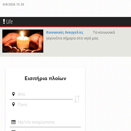
4/8/2026 15:20
Στις φυλακές της Χίου οδηγήθηκε ο 41χρονος δράστης του φονικού
στην Άνω Σύρο
Life
δημοσιεύθηκε 6 ώρες πριν
Πρόταση για ονοματοδοσία του κεντρικού παραλιακού δρόμου Λωτού
Κοινωνικές Αναγγελίες
Τα κοινωνικά
- Κινίου σε οδό "ΦΩΤΙΟΥ Δ. ΞΑΓΟΡΑΡΗ"
γεγονότα σήμερα στο νησί μας
δημοσιεύθηκε 7 ώρες πριν
Το Μικροβιολογικό ιατρείο του Αντωνίου Τσιαμπούρη θα είναι
κλειστό από την Δευτέρα 10/8 έως και την Δευτέρα 17/8
6/8/2026 17:17
Η εορτή της Μεταμορφώσεως του Σωτήρος στην Ερμούπολη
δημοσιεύθηκε 12 ώρες πριν
Oλοκληρώθηκε η αποκατάσταση των κρηπιδωμάτων που είχαν
υποστεί φθορές στο λιμάνι του Τούρλου