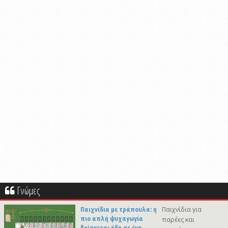
Γνώμες
Παιχνίδια με τράπουλα: η
Παιχνίδια για
πιο απλή ψυχαγωγία
παρέες και
βρίσκεται ήδη σε ένα