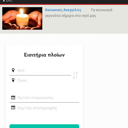
δημοσιεύθηκε 4 ώρες πριν
Κοινωνικές Αναγγελίες
Τα κοινωνικά
«Έργο πνοής 45,44 εκατ. ευρώ για το Αεροδρόμιο Πάρου – Η
γεγονότα σήμερα στο νησί μας
νησιωτικότητα στο επίκεντρο των εθνικών αναπτυξιακών
προτεραιοτήτων»
5/8/2026 11:35
Πρώτη προσέγγιση του υπερπολυτελούς EXPLORA II στη Σύρο με
θετικές προοπτικές για το 2027
δημοσιεύθηκε 4 ώρες πριν
Στο Εθνικό Πρόγραμμα Ανάπτυξης η αναβάθμιση του Αεροδρομίου
Πάρου
δημοσιεύθηκε 9 ώρες πριν
Το νέο αεροδρόμιο της Πάρου στο Εθνικό Πρόγραμμα Ανάπτυξης με
45,44εκατ. ευρώ