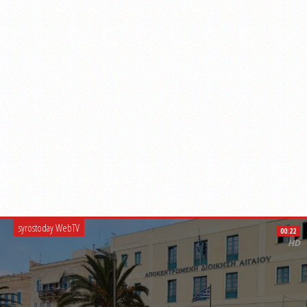
syrostoday WebTV
00:22
HD