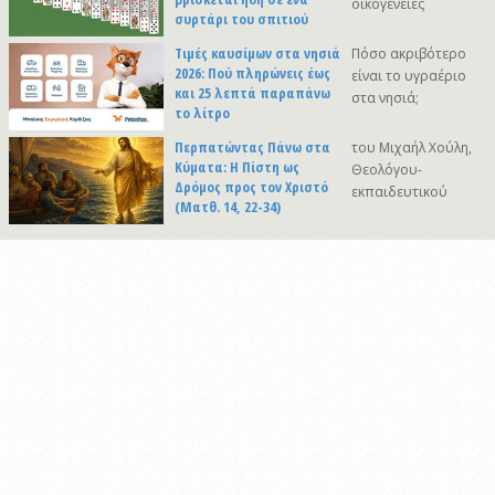
οικογένειες
συρτάρι του σπιτιού
Τιμές καυσίμων στα νησιά
Πόσο ακριβότερο
2026: Πού πληρώνεις έως
είναι το υγραέριο
και 25 λεπτά παραπάνω
στα νησιά;
το λίτρο
Περπατώντας Πάνω στα
του Μιχαήλ Χούλη,
Κύματα: Η Πίστη ως
Θεολόγου-
Δρόμος προς τον Χριστό
εκπαιδευτικού
(Ματθ. 14, 22-34)