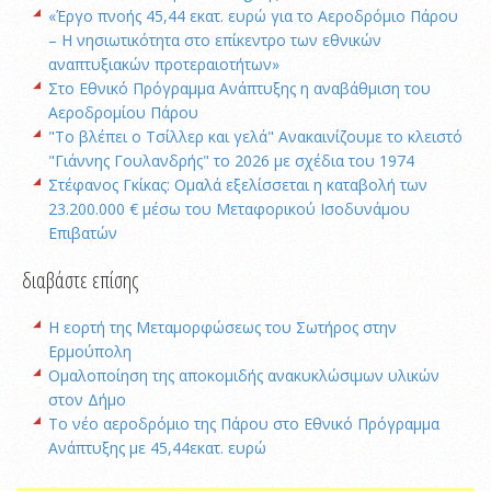
«Έργο πνοής 45,44 εκατ. ευρώ για το Αεροδρόμιο Πάρου
– Η νησιωτικότητα στο επίκεντρο των εθνικών
αναπτυξιακών προτεραιοτήτων»
Στο Εθνικό Πρόγραμμα Ανάπτυξης η αναβάθμιση του
Αεροδρομίου Πάρου
"Το βλέπει ο Τσίλλερ και γελά" Ανακαινίζουμε το κλειστό
"Γιάννης Γουλανδρής" το 2026 με σχέδια του 1974
Στέφανος Γκίκας: Ομαλά εξελίσσεται η καταβολή των
23.200.000 € μέσω του Μεταφορικού Ισοδυνάμου
Επιβατών
διαβάστε επίσης
Η εορτή της Μεταμορφώσεως του Σωτήρος στην
Ερμούπολη
Ομαλοποίηση της αποκομιδής ανακυκλώσιμων υλικών
στον Δήμο
Το νέο αεροδρόμιο της Πάρου στο Εθνικό Πρόγραμμα
Ανάπτυξης με 45,44εκατ. ευρώ