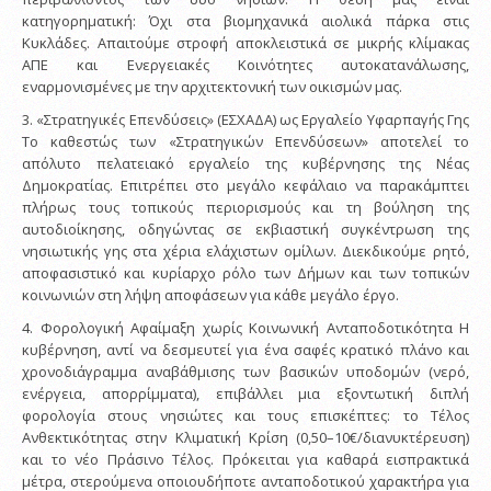
κατηγορηματική: Όχι στα βιομηχανικά αιολικά πάρκα στις
Κυκλάδες. Απαιτούμε στροφή αποκλειστικά σε μικρής κλίμακας
ΑΠΕ και Ενεργειακές Κοινότητες αυτοκατανάλωσης,
εναρμονισμένες με την αρχιτεκτονική των οικισμών μας.
3. «Στρατηγικές Επενδύσεις» (ΕΣΧΑΔΑ) ως Εργαλείο Υφαρπαγής Γης
Το καθεστώς των «Στρατηγικών Επενδύσεων» αποτελεί το
απόλυτο πελατειακό εργαλείο της κυβέρνησης της Νέας
Δημοκρατίας. Επιτρέπει στο μεγάλο κεφάλαιο να παρακάμπτει
πλήρως τους τοπικούς περιορισμούς και τη βούληση της
αυτοδιοίκησης, οδηγώντας σε εκβιαστική συγκέντρωση της
νησιωτικής γης στα χέρια ελάχιστων ομίλων. Διεκδικούμε ρητό,
αποφασιστικό και κυρίαρχο ρόλο των Δήμων και των τοπικών
κοινωνιών στη λήψη αποφάσεων για κάθε μεγάλο έργο.
4. Φορολογική Αφαίμαξη χωρίς Κοινωνική Ανταποδοτικότητα Η
κυβέρνηση, αντί να δεσμευτεί για ένα σαφές κρατικό πλάνο και
χρονοδιάγραμμα αναβάθμισης των βασικών υποδομών (νερό,
ενέργεια, απορρίμματα), επιβάλλει μια εξοντωτική διπλή
φορολογία στους νησιώτες και τους επισκέπτες: το Τέλος
Ανθεκτικότητας στην Κλιματική Κρίση (0,50–10€/διανυκτέρευση)
και το νέο Πράσινο Τέλος. Πρόκειται για καθαρά εισπρακτικά
μέτρα, στερούμενα οποιουδήποτε ανταποδοτικού χαρακτήρα για