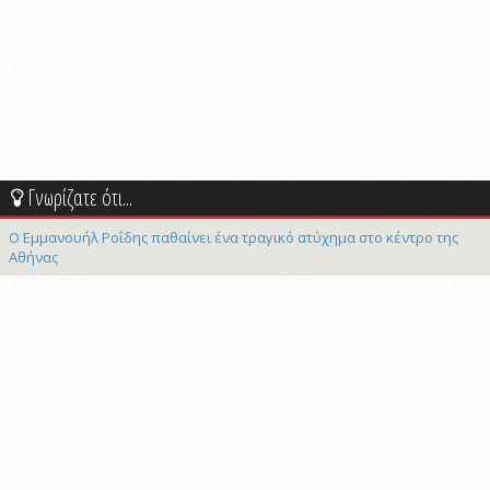
Γνωρίζατε ότι...
Ο Εμμανουήλ Ροΐδης παθαίνει ένα τραγικό ατύχημα στο κέντρο της
Αθήνας