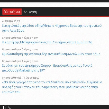
Τελευταία νέα
Δημοφιλή
4/8/2026 15:20
Στις φυλακές της Χίου οδηγήθηκε ο 41χρονος δράστης του φονικού
στην Άνω Σύρο
δημοσιεύθηκε 4 ώρες πριν
Η εορτή της Μεταμορφώσεως του Σωτήρος στην Ερμούπολη
δημοσιεύθηκε 7 ώρες πριν
Ομαλοποίηση της αποκομιδής ανακυκλώσιμων υλικών στον Δήμο
δημοσιεύθηκε 8 ώρες πριν
Συνάντηση του Δημάρχου Σύρου - Ερμούπολης με τον Γενικό
Διευθυντή Marketing της ΕΡΤ
δημοσιεύθηκε 11 ώρες πριν
«Να είναι γαλήνια τα νερά του τελευταίου σου ταξιδιού»: Συγκινεί ο
αδελφός του υπάρχου του Superferry που βρέθηκε νεκρός στην
καμπίνα του
29/4/2026 18:53
Μυστήριο με το ραντεβού Πεζεσκιάν - Χαμενεϊ: Βρέθηκαν σε ένα
Life
σκοτεινό αυτοκίνητο, άκουγαν, αλλά δεν έβλεπαν ο ένας τον άλλο