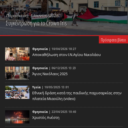
Παρασκευή, 5 Ιουνίου 2026
Συγκέντρωση για το Crown Iris
PLAY VIDEO
Πρόσφατα βίντεο
Θρησκεία
| 10/04/2026 18:27
Αποκαθήλωση στον Ι.Ν.Αγίου Νικολάου
Θρησκεία
| 06/12/2025 13:23
Άγιος Νικόλαος 2025
Υγεία
| 10/05/2025 13:01
Eθνική δράση κατά της παιδικής παχυσαρκίας στην
πλατεία Μιαούλη (video)
Θρησκεία
| 22/04/2025 10:40
Χριστός Ανέστη