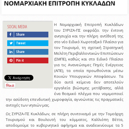
Η Νομαρχιακή Επιτροπή Κυκλάδων
SOCIAL MEDIA
του ΣΥΡΙΖΑ-ΠΣ εκφράζει την έντονη
Share
ανησυχία και την πλήρη αντίθεσή της
στο νέο Ειδικό Χωροταξικό Πλαίσιο για
Tweet
τον Τουρισμό, τη σχετική Στρατηγική
Share
Μελέτη Περιβαλλοντικών Επιπτώσεων
(ΣΜΠΕ), καθώς και στο Ειδικό Πλαίσιο
Pin it
για τις Ανανεώσιμες Πηγές Ενέργειας
(ΑΠΕ), τα οποία προωθούνται μέσω
Κοινών Υπουργικών Αποφάσεων. Τα
δύο αυτά κείμενα δεν αποτελούν
εργαλεία βιώσιμης μετάβασης, αλλά
ένα θεσμικό πλέγμα που νομιμοποιεί
την ασύδοτη επενδυτική χωροφαγία, αγνοώντας τις πραγματικές
αντοχές των νησιών μας.
Ως ΣΥΡΙΖΑ-ΠΣ Κυκλάδων, σε πλήρη συντονισμό με την Τομεάρχη
Τουρισμού και Βουλευτή του κόμματος, Καλλιόπη Βέττα,
αποδομούμε το κυβερνητικό αφήγημα και αναδεικνύουμε τα 5