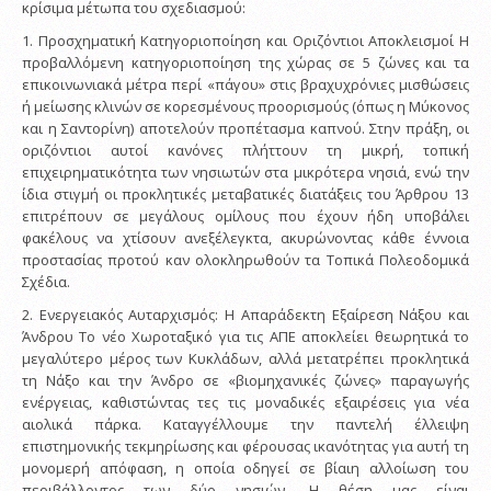
κρίσιμα μέτωπα του σχεδιασμού:
1. Προσχηματική Κατηγοριοποίηση και Οριζόντιοι Αποκλεισμοί Η
προβαλλόμενη κατηγοριοποίηση της χώρας σε 5 ζώνες και τα
επικοινωνιακά μέτρα περί «πάγου» στις βραχυχρόνιες μισθώσεις
ή μείωσης κλινών σε κορεσμένους προορισμούς (όπως η Μύκονος
και η Σαντορίνη) αποτελούν προπέτασμα καπνού. Στην πράξη, οι
οριζόντιοι αυτοί κανόνες πλήττουν τη μικρή, τοπική
επιχειρηματικότητα των νησιωτών στα μικρότερα νησιά, ενώ την
ίδια στιγμή οι προκλητικές μεταβατικές διατάξεις του Άρθρου 13
επιτρέπουν σε μεγάλους ομίλους που έχουν ήδη υποβάλει
φακέλους να χτίσουν ανεξέλεγκτα, ακυρώνοντας κάθε έννοια
προστασίας προτού καν ολοκληρωθούν τα Τοπικά Πολεοδομικά
Σχέδια.
2. Ενεργειακός Αυταρχισμός: Η Απαράδεκτη Εξαίρεση Νάξου και
Άνδρου Το νέο Χωροταξικό για τις ΑΠΕ αποκλείει θεωρητικά το
μεγαλύτερο μέρος των Κυκλάδων, αλλά μετατρέπει προκλητικά
τη Νάξο και την Άνδρο σε «βιομηχανικές ζώνες» παραγωγής
ενέργειας, καθιστώντας τες τις μοναδικές εξαιρέσεις για νέα
αιολικά πάρκα. Καταγγέλλουμε την παντελή έλλειψη
επιστημονικής τεκμηρίωσης και φέρουσας ικανότητας για αυτή τη
μονομερή απόφαση, η οποία οδηγεί σε βίαιη αλλοίωση του
περιβάλλοντος των δύο νησιών. Η θέση μας είναι