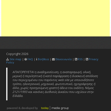
Copyright
2026
Site map
|
FAQ
|
Βοήθεια
|
Επικοινωνία
|
RSS
|
Privacy
Policy
ΑΠΑΓΟΡΕΥΕΤΑΙ η αναδημοσίευση, η αναπαραγωγή, ολική,
μερική ή περιληπτική ή κατά παράφραση ή διασκευή απόδοση
του περιεχομένου του παρόντος web site με οποιονδήποτε
τρόπο, ηλεκτρονικό, μηχανικό, φωτοτυπικό, ηχογράφησης ή
άλλο, χωρίς προηγούμενη γραπτή άδεια του εκδότη. Νόμος
2121/1993 και κανόνες Διεθνούς Δικαίου που ισχύουν στην
Ελλάδα.