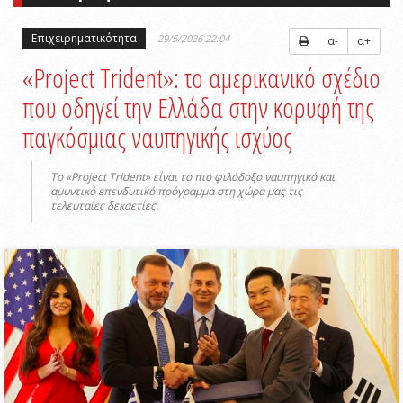
Επιχειρηματικότητα
29/5/2026 22:04
α-
α+
«Project Trident»: το αμερικανικό σχέδιο
που οδηγεί την Ελλάδα στην κορυφή της
παγκόσμιας ναυπηγικής ισχύος
Το «Project Trident» είναι το πιο φιλόδοξο ναυπηγικό και
αμυντικό επενδυτικό πρόγραμμα στη χώρα μας τις
τελευταίες δεκαετίες.