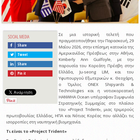
Σε μια ιστορική τελετή που
SOCIAL MEDIA
πραγματοποιήθηκε την Παρασκευή, 29
Share
Μαΐου 2026, στην επίσημη κατοικία της
Αμερικανίδας Πρέσβεως στην Αθήνα,
Tweet
Kimberly Ann Guilfoyle, με την
Share
παρουσία του Κορεάτη Πρέσβη στην
Ελλάδα, Ju-seong LIM, και του
Pin it
Υφυπουργού Εξωτερικών κ. Θεοχάρη,
ο Όμιλος ONEX Shipyards &
Technologies και η νοτιοκορεατική
HANWHA Ocean υπέγραψαν Συμφωνία
Στρατηγικής Συμμαχίας στο πλαίσιο
του «Project Trident», μιας τριμερούς
πρωτοβουλίας Ελλάδας, ΗΠΑ και Νότιας Κορέας που αλλάζει τις
ισορροπίες στη ναυπηγική βιομηχανία.
Τι είναι το «
Project
Trident
»