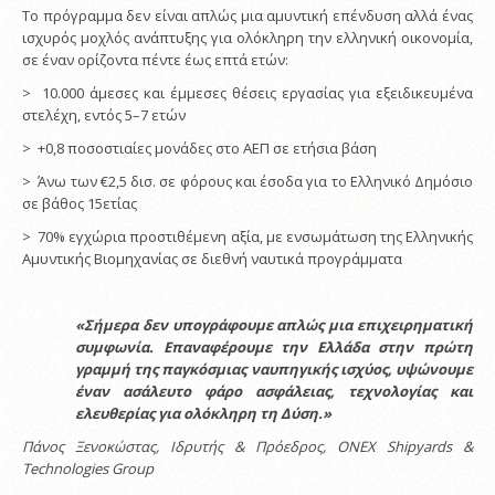
Το πρόγραμμα δεν είναι απλώς μια αμυντική επένδυση αλλά ένας
ισχυρός μοχλός ανάπτυξης για ολόκληρη την ελληνική οικονομία,
σε έναν ορίζοντα πέντε έως επτά ετών:
> 10.000 άμεσες και έμμεσες θέσεις εργασίας για εξειδικευμένα
στελέχη, εντός 5–7 ετών
> +0,8 ποσοστιαίες μονάδες στο ΑΕΠ σε ετήσια βάση
> Άνω των €2,5 δισ. σε φόρους και έσοδα για το Ελληνικό Δημόσιο
σε βάθος 15ετίας
> 70% εγχώρια προστιθέμενη αξία, με ενσωμάτωση της Ελληνικής
Αμυντικής Βιομηχανίας σε διεθνή ναυτικά προγράμματα
«Σήμερα δεν υπογράφουμε απλώς μια επιχειρηματική
συμφωνία. Επαναφέρουμε την Ελλάδα στην πρώτη
γραμμή της παγκόσμιας ναυπηγικής ισχύος, υψώνουμε
έναν ασάλευτο φάρο ασφάλειας, τεχνολογίας και
ελευθερίας για ολόκληρη τη Δύση.»
Πάνος Ξενοκώστας, Ιδρυτής & Πρόεδρος,
ONEX
Shipyards
&
Technologies
Group