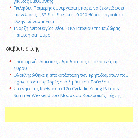
γενικός διευθυντής
Γκιλφόιλ: Τριμερής συνεργασία μπορεί να ξεκλειδώσει
επενδύσεις 1,35 δισ. δολ. και 10.000 θέσεις εργασίας στα
ελληνικά ναυπηγεία
Έναρξη λειτουργίας νέου ΩΡΛ Ιατρείου της Ισιδώρας
Πάπιτση στη Σύρο
διαβάστε επίσης
Προσωρινές διακοπές υδροδότησης σε περιοχές της
Σύρου
Oλοκληρώθηκε η αποκατάσταση των κρηπιδωμάτων που
είχαν υποστεί φθορές στο λιμάνι του Τούρλου
Στο νησί της Κύθνου το 12ο Cycladic Young Patrons
Summer Weekend του Μουσείου Κυκλαδικής Τέχνης