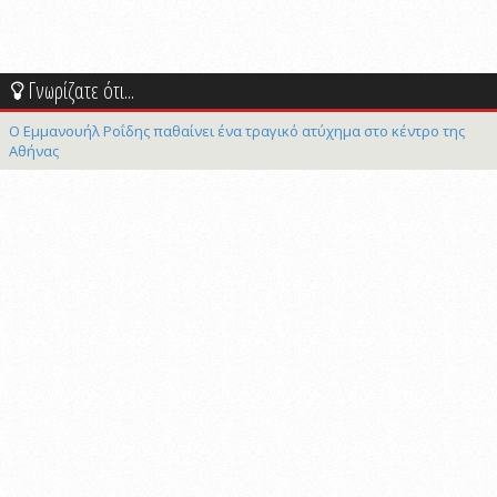
Γνωρίζατε ότι...
Ο Εμμανουήλ Ροΐδης παθαίνει ένα τραγικό ατύχημα στο κέντρο της
Αθήνας