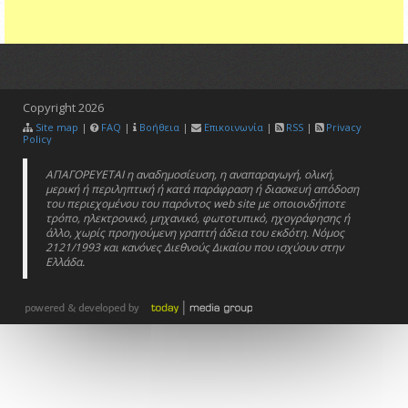
Copyright
2026
Site map
|
FAQ
|
Βοήθεια
|
Επικοινωνία
|
RSS
|
Privacy
Policy
ΑΠΑΓΟΡΕΥΕΤΑΙ η αναδημοσίευση, η αναπαραγωγή, ολική,
μερική ή περιληπτική ή κατά παράφραση ή διασκευή απόδοση
του περιεχομένου του παρόντος web site με οποιονδήποτε
τρόπο, ηλεκτρονικό, μηχανικό, φωτοτυπικό, ηχογράφησης ή
άλλο, χωρίς προηγούμενη γραπτή άδεια του εκδότη. Νόμος
2121/1993 και κανόνες Διεθνούς Δικαίου που ισχύουν στην
Ελλάδα.