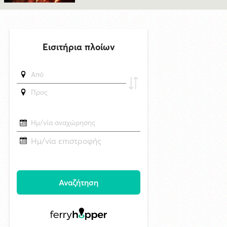
δημοσιεύθηκε 23 ώρες πριν
Συνάντηση του Δημάρχου Σύρου - Ερμούπολης με τον Γενικό
Διευθυντή Marketing της ΕΡΤ
6/8/2026 09:47
«Να είναι γαλήνια τα νερά του τελευταίου σου ταξιδιού»: Συγκινεί ο
αδελφός του υπάρχου του Superferry που βρέθηκε νεκρός στην
καμπίνα του