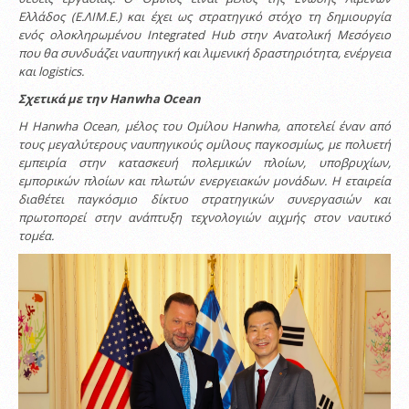
Ελλάδος (Ε.ΛΙΜ.Ε.) και έχει ως στρατηγικό στόχο τη δημιουργία
ενός ολοκληρωμένου
Integrated
Hub
στην Ανατολική Μεσόγειο
που θα συνδυάζει ναυπηγική και λιμενική δραστηριότητα, ενέργεια
και
logistics
.
Σχετικά με την
Hanwha
Ocean
Η
Hanwha
Ocean
, μέλος του Ομίλου
Hanwha
, αποτελεί έναν από
τους μεγαλύτερους ναυπηγικούς ομίλους παγκοσμίως, με πολυετή
εμπειρία στην κατασκευή πολεμικών πλοίων, υποβρυχίων,
εμπορικών πλοίων και πλωτών ενεργειακών μονάδων. Η εταιρεία
διαθέτει παγκόσμιο δίκτυο στρατηγικών συνεργασιών και
πρωτοπορεί στην ανάπτυξη τεχνολογιών αιχμής στον ναυτικό
τομέα.