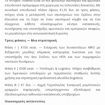
Το «Project Trident» είναι το πιο φιλόδοξο ναυπηγικό και αμυντικό
επενδυτικό πρόγραμμα στη χώρα μας τις τελευταίες δεκαετίες. Με
συνολικό επενδυτικό πλάνο ύψους €1,35 δισ. σε τρεις φάσεις,
στόχος είναι η μετατροπή των ναυπηγείων του Ομίλου στην
Ελευσίνα και τη Σύρο σε έναν ναυπηγικό κόμβο και σε ένα
σύγχρονο, κάθετα ολοκληρωμένο κέντρο κατασκευής,
συντήρησης και υποστήριξης αμυντικών και εμπορικών σκαφών,
το μεγαλύτερο στη νοτιοανατολική Ευρώπη.
Τρεις φάσεις — Μια στρατηγική
Φάση Ι | €150 εκατ. — Ενίσχυση των δυνατοτήτων MRO με
δεξαμενές μεγάλης κλίμακας κατηγορίας Suezmax για την
υποστήριξη του 6ου Στόλου των ΗΠΑ και των συμμαχικών
ναυτικών δυνάμεων.
Φάση ΙΙ | €200 εκατ. — Υποδομές & Logistics: πλήρη αναβάθμιση
των λιμενικών υποδομών με τερματικούς σταθμούς διπλής
χρήσης και στρατηγική εφοδιαστική αλυσίδα (logistics).
Φάση ΙΙΙ | €1 δισ. — Αιχμή Τεχνολογίας: Εισαγωγή ρομποτικών
γραμμών παραγωγής, υπερσύγχρονου εξοπλισμού και
εξειδικευμένων αιθουσών κατασκευής υποβρυχίων.
Οικονομικός αντίκτυπος