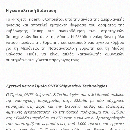
Η γεωπολιτική διάσταση
Το «Project Trident» υλοποιείται υπό την αιγίδα της αμερικανικής
ηγεσίας και αποτελεί έμπρακτη έκφραση του οράματος της
κυβέρνησης Trump για ανοικοδόμηση των στρατηγικών
βιομηχανικών δικτύων της Δύσης. Η Ελλάδα αναλαμβάνει ρόλο
νότιου πυλώνα της Ευρώπης και κεντρικού ναυπηγικού κόμβου
για τη Μεσόγειο, τη Νοτιοανατολική Ευρώπη και τη Μαύρη
Θάλασσα. Παύει να είναι απλός καταναλωτής αμυντικών
συστημάτων και γίνεται παραγωγός τους.
Σχετικά με τον Όμιλο
ONEX
Shipyards
&
Technologies
Ο Όμιλος
ONEX
Shipyards
&
Technologies
αποτελεί βασικό πυλώνα
της ναυπηγικής βιομηχανίας στην Ελλάδα με δύο σύγχρονα
ναυπηγεία στη Σύρο και την Ελευσίνα, καθώς και ιδιόκτητες
λιμενικές εγκαταστάσεις. Το επενδυτικό πρόγραμμα του Ομίλου
στην Ελλάδα υπερβαίνει τα 650 εκατ. ευρώ και οι δραστηριότητές
του υποστηρίζουν περισσότερες από 3.000 άμεσες και έμμεσες
θέσεις εργασίας. Ο Όμιλος είναι μέλος της Ένωσης Λιμένων