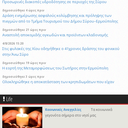
Προσωρινές διακοπές υδροδότησης σε περιοχές της Σύρου
δημοσιεύθηκε 4 ώρες πριν
Δράση ενημέρωσης ασφαλούς κολύμβησης και πρόληψης των
πνιγμών από το Τμήμα Τουρισμού του Δήμου Σύρου–Ερμούπολης
δημοσιεύθηκε 21 ώρες πριν
Αναστολή αποκομιδής ογκωδών και προϊόντων κλαδονομής
4/8/2026 15:20
Στις φυλακές της Χίου οδηγήθηκε ο 41χρονος δράστης του φονικού
στην Άνω Σύρο
δημοσιεύθηκε 19 ώρες πριν
Η εορτή της Μεταμορφώσεως του Σωτήρος στην Ερμούπολη
δημοσιεύθηκε 3 ώρες πριν
Oλοκληρώθηκε η αποκατάσταση των κρηπιδωμάτων που είχαν
υποστεί φθορές στο λιμάνι του Τούρλου
δημοσιεύθηκε 14 ώρες πριν
Life
Καλλιτέχνες από τη Σύρο, την Ελβετία και την Ιαπωνία συναντιούνται
στην Άνω Σύρο
Κοινωνικές Αναγγελίες
Τα κοινωνικά
γεγονότα σήμερα στο νησί μας
δημοσιεύθηκε 3 ώρες πριν
Στο νησί της Κύθνου το 12ο Cycladic Young Patrons Summer Weekend
του Μουσείου Κυκλαδικής Τέχνης