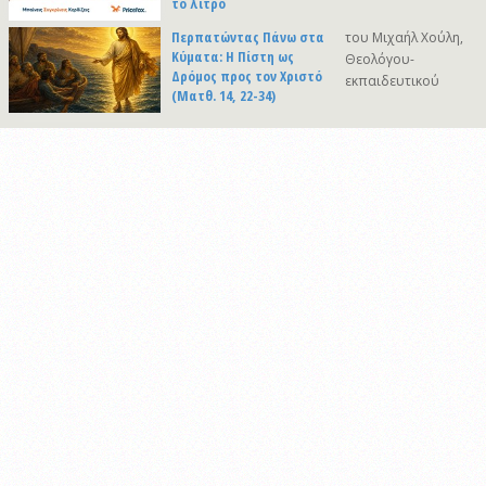
το λίτρο
Περπατώντας Πάνω στα
του Μιχαήλ Χούλη,
Κύματα: Η Πίστη ως
Θεολόγου-
Δρόμος προς τον Χριστό
εκπαιδευτικού
(Ματθ. 14, 22-34)